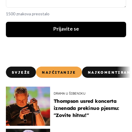
1500 znakova preostalo
Prijavite se
SVJEŽE
NAJČITANIJE
NAJKOMENTIRAN
DRAMA U ŠIBENIKU
Thompson usred koncerta
iznenada prekinuo pjesmu:
"Zovite hitnu!"