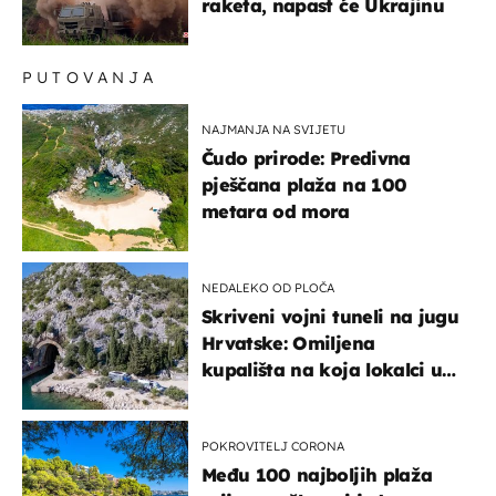
raketa, napast će Ukrajinu
PUTOVANJA
NAJMANJA NA SVIJETU
Čudo prirode: Predivna
pješčana plaža na 100
metara od mora
NEDALEKO OD PLOČA
Skriveni vojni tuneli na jugu
Hrvatske: Omiljena
kupališta na koja lokalci u
miru dolaze roniti i skakati
u more
POKROVITELJ CORONA
Među 100 najboljih plaža