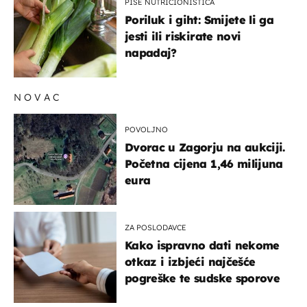
PIŠE NUTRICIONISTICA
Poriluk i giht: Smijete li ga
jesti ili riskirate novi
napadaj?
NOVAC
POVOLJNO
Dvorac u Zagorju na aukciji.
Početna cijena 1,46 milijuna
eura
ZA POSLODAVCE
Kako ispravno dati nekome
otkaz i izbjeći najčešće
pogreške te sudske sporove