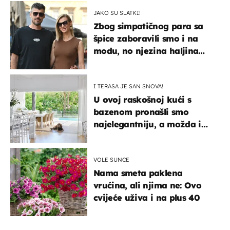
JAKO SU SLATKI!
Zbog simpatičnog para sa
špice zaboravili smo i na
modu, no njezina haljina
itekako nas se dojmila
I TERASA JE SAN SNOVA!
U ovoj raskošnoj kući s
bazenom pronašli smo
najelegantniju, a možda i
najljepšu bijelu kuhinju
VOLE SUNCE
Nama smeta paklena
vrućina, ali njima ne: Ovo
cvijeće uživa i na plus 40