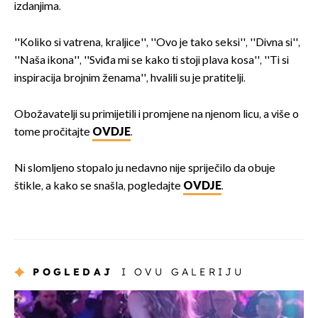
izdanjima.
''Koliko si vatrena, kraljice'', ''Ovo je tako seksi'', ''Divna si'',
''Naša ikona'', ''Sviđa mi se kako ti stoji plava kosa'', ''Ti si
inspiracija brojnim ženama'', hvalili su je pratitelji.
Obožavatelji su primijetili i promjene na njenom licu, a više o
tome pročitajte
OVDJE
.
Ni slomljeno stopalo ju nedavno nije spriječilo da obuje
štikle, a kako se snašla, pogledajte
OVDJE
.
POGLEDAJ
I OVU GALERIJU