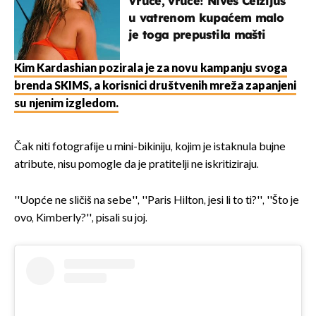
Vruće, vruće! Nives Celzijus
u vatrenom kupaćem malo
je toga prepustila mašti
Kim Kardashian pozirala je za novu kampanju svoga
brenda SKIMS, a korisnici društvenih mreža zapanjeni
su njenim izgledom.
Čak niti fotografije u mini-bikiniju, kojim je istaknula bujne
atribute, nisu pomogle da je pratitelji ne iskritiziraju.
''Uopće ne sličiš na sebe'', ''Paris Hilton, jesi li to ti?'', ''Što je
ovo, Kimberly?'', pisali su joj.