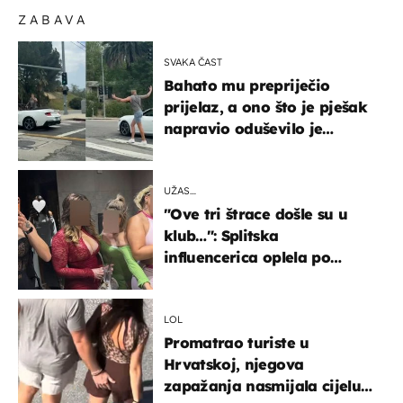
ZABAVA
SVAKA ČAST
Bahato mu prepriječio
prijelaz, a ono što je pješak
napravio oduševilo je
društvene mreže
UŽAS…
"Ove tri štrace došle su u
klub…": Splitska
influencerica oplela po
ženama zbog užasnog
ponašanja
LOL
Promatrao turiste u
Hrvatskoj, njegova
zapažanja nasmijala cijelu