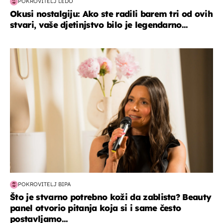
POKROVITELJ LEDO
Okusi nostalgiju: Ako ste radili barem tri od ovih
stvari, vaše djetinjstvo bilo je legendarno...
moda & ljepota
POKROVITELJ BIPA
Što je stvarno potrebno koži da zablista? Beauty
panel otvorio pitanja koja si i same često
postavljamo...