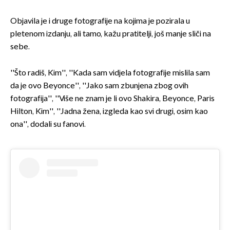
Objavila je i druge fotografije na kojima je pozirala u
pletenom izdanju, ali tamo, kažu pratitelji, još manje sliči na
sebe.
''Što radiš, Kim'', ''Kada sam vidjela fotografije mislila sam
da je ovo Beyonce'', ''Jako sam zbunjena zbog ovih
fotografija'', ''Više ne znam je li ovo Shakira, Beyonce, Paris
Hilton, Kim'', ''Jadna žena, izgleda kao svi drugi, osim kao
ona'', dodali su fanovi.