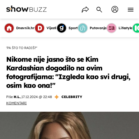
Dnevnik.hr
Vijesti
Sport
Putovanja
Lifestyle
'PA ŠTO TO RADIŠ?''
Nikome nije jasno što se Kim
Kardashian dogodilo na ovim
fotografijama: ''Izgleda kao svi drugi,
osim kao ona!''
Piše
H.L.
,
17.12.2024 @ 22:48
CELEBRITY
KOMENTARI
OMOGUĆI OBAVIJESTI