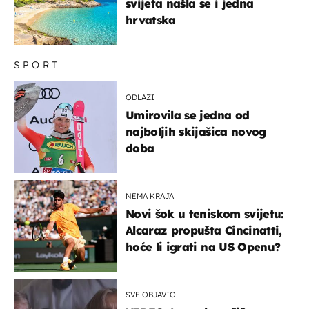
svijeta našla se i jedna
hrvatska
SPORT
ODLAZI
Umirovila se jedna od
najboljih skijašica novog
doba
NEMA KRAJA
Novi šok u teniskom svijetu:
Alcaraz propušta Cincinatti,
hoće li igrati na US Openu?
SVE OBJAVIO