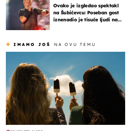
Ovako je izgledao spektakl
na Šubićevcu: Poseban gost
iznenadio je tisuće ljudi na
Thompsonovu koncertu
IMAMO JOŠ
NA OVU TEMU
zdravlje & prehrana