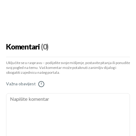
Komentari
(0)
Uključite se u raspravu – podijelite svoje mišljenje, postavite pitanja ili ponudite
svoj pogled na temu. Vaš komentar može potaknuti zanimljiv dijalog i
obogatiti zajednicu našeg portala.
Važna obavijest
!