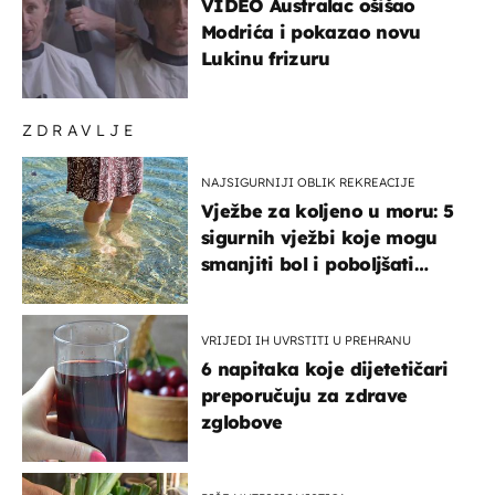
VIDEO Australac ošišao
Modrića i pokazao novu
Lukinu frizuru
ZDRAVLJE
NAJSIGURNIJI OBLIK REKREACIJE
Vježbe za koljeno u moru: 5
sigurnih vježbi koje mogu
smanjiti bol i poboljšati
pokretljivost
VRIJEDI IH UVRSTITI U PREHRANU
6 napitaka koje dijetetičari
preporučuju za zdrave
zglobove