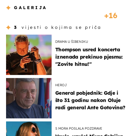
GALERIJA
16
3
vijesti o kojima se priča
DRAMA U ŠIBENIKU
Thompson usred koncerta
iznenada prekinuo pjesmu:
"Zovite hitnu!"
HEROJ
General pobjednik: Gdje i
što 31 godinu nakon Oluje
radi general Ante Gotovina?
S MORA POSLALA POZDRAVE