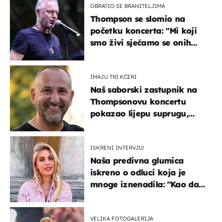
OBRATIO SE BRANITELJIMA
Thompson se slomio na
početku koncerta: "Mi koji
smo živi sjećamo se onih
koji nisu..."
IMAJU TRI KĆERI
Naš saborski zastupnik na
Thompsonovu koncertu
pokazao lijepu suprugu,
koja godinama izbjegava
javnost
ISKRENI INTERVJU!
Naša predivna glumica
iskreno o odluci koja je
mnoge iznenadila: ''Kao da
mi je veliki teret pao s leđa''
VELIKA FOTOGALERIJA