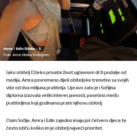
Amra i Edin Džeko - 2
Foto: Amra Džeko/Instagram
Iako obitelj Džeko privatni život uglavnom drži podalje od
medija, Amra povremeno dijeli obiteljske trenutke sa svojih
više od dva milijuna pratitelja. Upravo zato je i Sofijina
diploma izazvala veliki interes javnosti, posebno među
pratiteljima koji godinama prate njihovu obitelj.
Osim Sofije, Amra i Edin zajedno imaju još četvero djece te
često ističu koliko im je obitelj najveći prioritet.