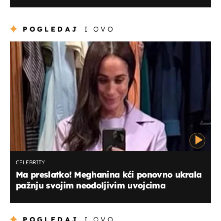
POGLEDAJ
I OVO
CELEBRITY
Ma preslatko! Meghanina kći ponovno ukrala
pažnju svojim neodoljivim uvojcima
POGLEDAJ
I OVO