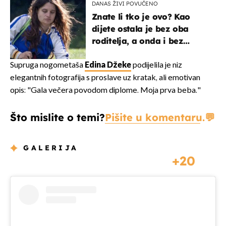
DANAS ŽIVI POVUČENO
Znate li tko je ovo? Kao
dijete ostala je bez oba
roditelja, a onda i bez
milijuna koje je trebala
naslijediti
Supruga nogometaša
Edina Džeke
podijelila je niz
elegantnih fotografija s proslave uz kratak, ali emotivan
opis: "Gala večera povodom diplome. Moja prva beba."
Što mislite o temi?
Pišite u komentaru.
GALERIJA
20