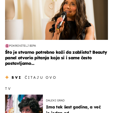
POKROVITELJ BIPA
Što je stvarno potrebno koži da zablista? Beauty
panel otvorio pitanja koja si i same često
postavljamo...
SVI
ČITAJU OVO
TV
DALEKI GRAD
Ima tek šest godina, a već
je jedan od