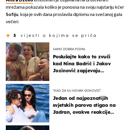
Amra Džeko
emotivnim je objavama na društvenim
mrežama pokazala koliko je ponosna na svoju najstariju kćer
Sofiju
, koja je ovih dana proslavila diplomu na svečanoj gala
večeri.
3
vijesti o kojima se priča
SAMO DOBRA PISMA
Poslušajte kako to zvuči
kad Nina Badrić i Jakov
Jozinović zapjevaju
Oliverov hit!
"KAO DA SU NOVAK ĐOKOVIĆ"
Jedan od najpoznatijih
svjetskih parova stigao na
Jadran, ovakve reakcije
vjerojatno nisu očekivali