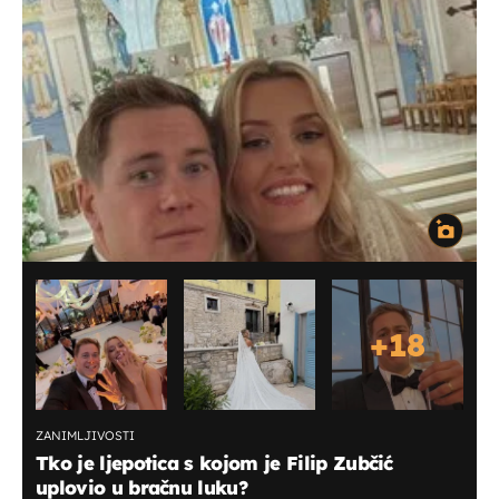
+
18
ZANIMLJIVOSTI
Tko je ljepotica s kojom je Filip Zubčić
uplovio u bračnu luku?