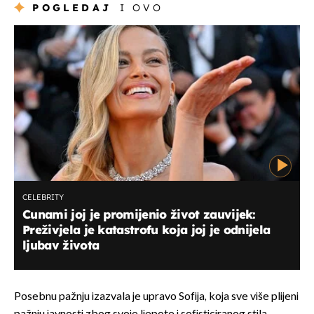
POGLEDAJ
I OVO
CELEBRITY
Cunami joj je promijenio život zauvijek:
Preživjela je katastrofu koja joj je odnijela
ljubav života
Posebnu pažnju izazvala je upravo Sofija, koja sve više plijeni