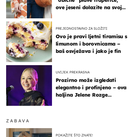
ove jeseni dolazite na svoje
- izdvajamo 15 hit modela
PREJEDNOSTAVNO ZA SLOŽITI
Ovo je pravi ljetni tiramisu s
limunom i borovnicama –
baš osvježava i jako je fin
UVIJEK PREKRASNA
Prozirno može izgledati
elegantno i profinjeno – ova
haljina Jelene Rozge
najbolji je dokaz
ZABAVA
POKAŽITE ŠTO ZNATE!