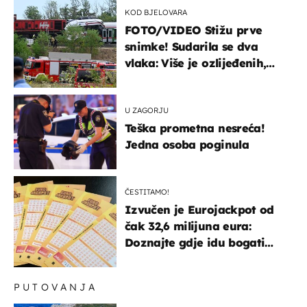
KOD BJELOVARA
FOTO/VIDEO Stižu prve
snimke! Sudarila se dva
vlaka: Više je ozlijeđenih,
hitne službe na terenu
U ZAGORJU
Teška prometna nesreća!
Jedna osoba poginula
ČESTITAMO!
Izvučen je Eurojackpot od
čak 32,6 milijuna eura:
Doznajte gdje idu bogati
dobitci u Hrvatskoj
PUTOVANJA