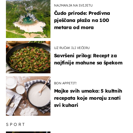
NAJMANJA NA SVIJETU
Čudo prirode: Predivna
pješčana plaža na 100
metara od mora
UZ RUČAK ILI VEČERU
Savršeni prilog: Recept za
najfinije mahune sa špekom
BON APPETIT!
Majke svih umaka: 5 kultnih
recepata koje moraju znati
svi kuhari
SPORT