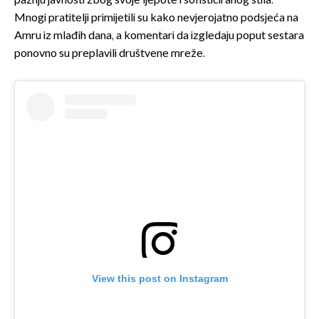
pažnju javnosti zbog svoje ljepote i sofisticiranog stila.
Mnogi pratitelji primijetili su kako nevjerojatno podsjeća na
Amru iz mlađih dana, a komentari da izgledaju poput sestara
ponovno su preplavili društvene mreže.
View this post on Instagram