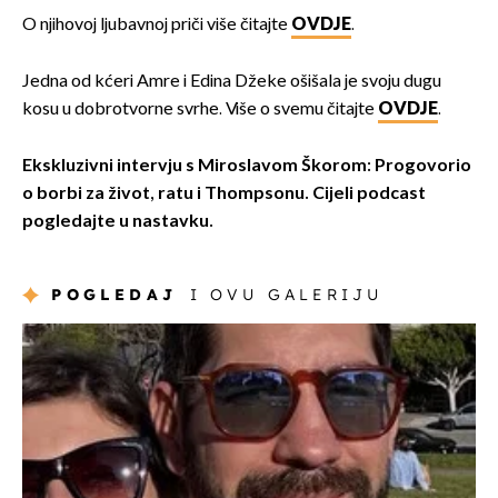
O njihovoj ljubavnoj priči više čitajte
OVDJE
.
Jedna od kćeri Amre i Edina Džeke ošišala je svoju dugu
kosu u dobrotvorne svrhe. Više o svemu čitajte
OVDJE
.
Ekskluzivni intervju s Miroslavom Škorom: Progovorio
o borbi za život, ratu i Thompsonu. Cijeli podcast
pogledajte u nastavku.
POGLEDAJ
I OVU GALERIJU