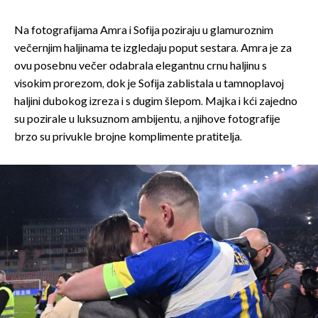
Na fotografijama Amra i Sofija poziraju u glamuroznim
večernjim haljinama te izgledaju poput sestara. Amra je za
ovu posebnu večer odabrala elegantnu crnu haljinu s
visokim prorezom, dok je Sofija zablistala u tamnoplavoj
haljini dubokog izreza i s dugim šlepom. Majka i kći zajedno
su pozirale u luksuznom ambijentu, a njihove fotografije
brzo su privukle brojne komplimente pratitelja.