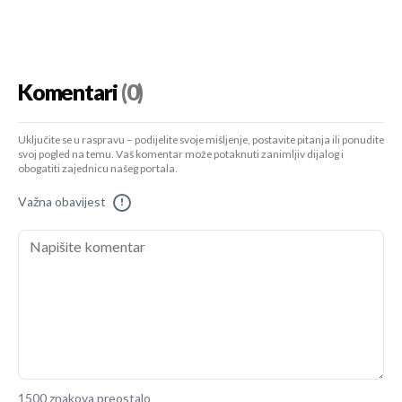
Komentari
(0)
Uključite se u raspravu – podijelite svoje mišljenje, postavite pitanja ili ponudite
svoj pogled na temu. Vaš komentar može potaknuti zanimljiv dijalog i
obogatiti zajednicu našeg portala.
Važna obavijest
!
1500 znakova preostalo