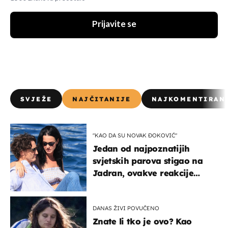
Prijavite se
SVJEŽE
NAJČITANIJE
NAJKOMENTIRAN
"KAO DA SU NOVAK ĐOKOVIĆ"
Jedan od najpoznatijih
svjetskih parova stigao na
Jadran, ovakve reakcije
vjerojatno nisu očekivali
DANAS ŽIVI POVUČENO
Znate li tko je ovo? Kao