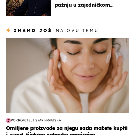
pažnju u zajedničkom
izlasku
IMAMO JOŠ
NA OVU TEMU
moda & ljepota
POKROVITELJ SPAR HRVATSKA
Omiljene proizvode za njegu sada možete kupiti
i usput, tijekom nabavke namirnica...