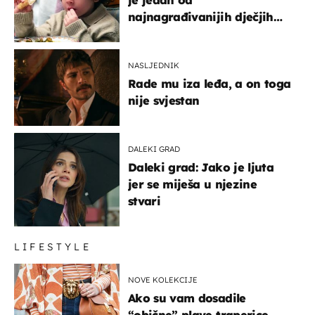
najnagrađivanijih dječjih
glumaca
NASLJEDNIK
Rade mu iza leđa, a on toga
nije svjestan
DALEKI GRAD
Daleki grad: Jako je ljuta
jer se miješa u njezine
stvari
LIFESTYLE
NOVE KOLEKCIJE
Ako su vam dosadile
“obične” plave traperice,