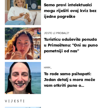
Samo pravi intelektualci
mogu riješiti ovaj kviz bez
ijedne pogreške
JESTE LI PROBALI?
Turisticu oduševila ponuda
u Primoštenu: "Oni su puno
pametniji od nas"
HMM…
To rade samo psihopati:
Jedan detalj s mora može
vam otkriti puno o
prijateljima
VIJESTI