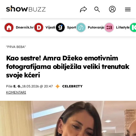
Dnevnik.hr
Vijesti
Sport
Putovanja
Lifestyle
"PRVA BEBA"
Kao sestre! Amra Džeko emotivnim
fotografijama obilježila veliki trenutak
svoje kćeri
Piše
E. G.
,
18.05.2026 @ 20:47
CELEBRITY
KOMENTARI
OMOGUĆI OBAVIJESTI