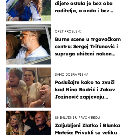
dijete ostala je bez oba
roditelja, a onda i bez
milijuna koje je trebala
naslijediti
OPET PROBLEMI
Burne scene u trgovačkom
centru: Sergej Trifunović i
supruga uhićeni nakon
svađe!
SAMO DOBRA PISMA
Poslušajte kako to zvuči
kad Nina Badrić i Jakov
Jozinović zapjevaju
Oliverov hit!
SNIMLJENI U PRVOM REDU
Zaljubljeni Zlatko i Blanka
Mateša: Privukli su veliku