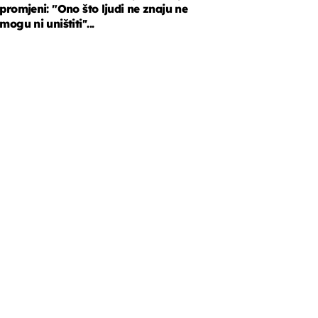
promjeni: "Ono što ljudi ne znaju ne
mogu ni uništiti''...