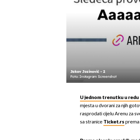
Jakov Jozinović - 2
Foto: Instagram Screenshot
U jednom trenutku u redu č
mjesta u dvorani za njih got
rasprodati cijelu Arenu za sve
sa stranice
Ticket.rs
prema k