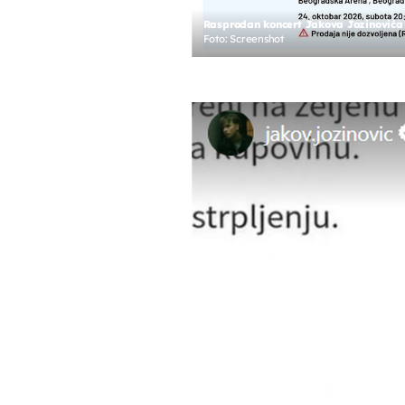
Rasprodan koncert Jakova Jozinovića
Foto: Screenshot