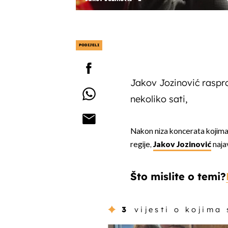
PODIJELI
Jakov Jozinović raspr
nekoliko sati,
Nakon niza koncerata kojima j
regije,
Jakov Jozinović
najav
Što mislite o temi?
3
vijesti o kojima