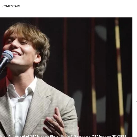
KOMENTARI
Foto: Antonio Ahel/ATAImages Photo: Bane T. Stojanovic/ATAImages/PIXSELL