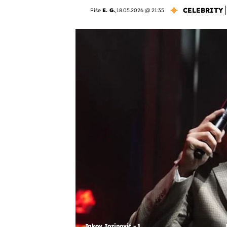
CELEBRITY
Piše
E. G.
,
18.05.2026 @ 21:35
Jakov Jozinović - 1