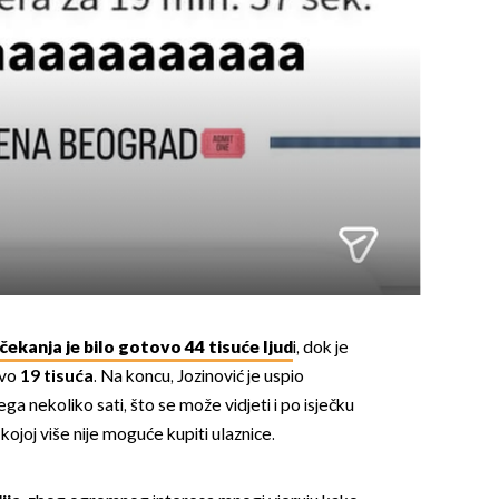
ekanja je bilo gotovo 44 tisuće ljud
i, dok je
ovo
19 tisuća
. Na koncu, Jozinović je uspio
ga nekoliko sati, što se može vidjeti i po isječku
ojoj više nije moguće kupiti ulaznice.