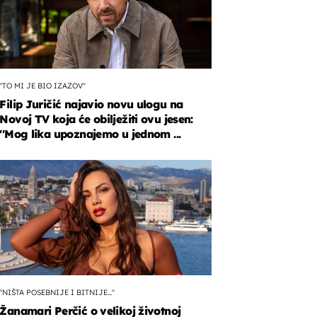
''TO MI JE BIO IZAZOV''
Filip Juričić najavio novu ulogu na
Novoj TV koja će obilježiti ovu jesen:
''Mog lika upoznajemo u jednom ...
''NIŠTA POSEBNIJE I BITNIJE...''
Žanamari Perčić o velikoj životnoj