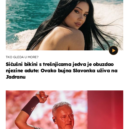
TKO GLEDA U MORE?
Sićušni bikini s trešnjicama jedva je obuzdao
njezine adute: Ovako bujna Slavonka uživa na
Jadranu