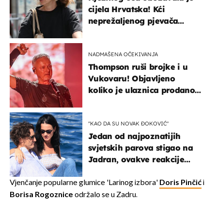
cijela Hrvatska! Kći
neprežaljenog pjevača
projurila špicom na dva
kotača
NADMAŠENA OČEKIVANJA
Thompson ruši brojke i u
Vukovaru! Objavljeno
koliko je ulaznica prodano
u kratkom vremenu
"KAO DA SU NOVAK ĐOKOVIĆ"
Jedan od najpoznatijih
svjetskih parova stigao na
Jadran, ovakve reakcije
vjerojatno nisu očekivali
Vjenčanje popularne glumice 'Larinog izbora'
Doris Pinčić
i
Borisa Rogoznice
održalo se u Zadru.