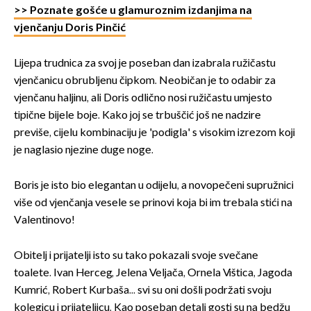
>> Poznate gošće u glamuroznim izdanjima na
vjenčanju Doris Pinčić
Lijepa trudnica za svoj je poseban dan izabrala ružičastu
vjenčanicu obrubljenu čipkom. Neobičan je to odabir za
vjenčanu haljinu, ali Doris odlično nosi ružičastu umjesto
tipične bijele boje. Kako joj se trbuščić još ne nadzire
previše, cijelu kombinaciju je 'podigla' s visokim izrezom koji
je naglasio njezine duge noge.
Boris je isto bio elegantan u odijelu, a novopečeni supružnici
više od vjenčanja vesele se prinovi koja bi im trebala stići na
Valentinovo!
Obitelj i prijatelji isto su tako pokazali svoje svečane
toalete. Ivan Herceg, Jelena Veljača, Ornela Vištica, Jagoda
Kumrić, Robert Kurbaša... svi su oni došli podržati svoju
kolegicu i prijateljicu. Kao poseban detalj gosti su na bedžu