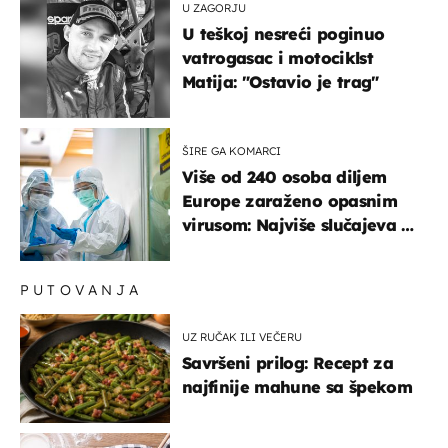
U ZAGORJU
U teškoj nesreći poginuo
vatrogasac i motociklst
Matija: "Ostavio je trag"
ŠIRE GA KOMARCI
Više od 240 osoba diljem
Europe zaraženo opasnim
virusom: Najviše slučajeva u
našem susjedstvu
PUTOVANJA
UZ RUČAK ILI VEČERU
Savršeni prilog: Recept za
najfinije mahune sa špekom