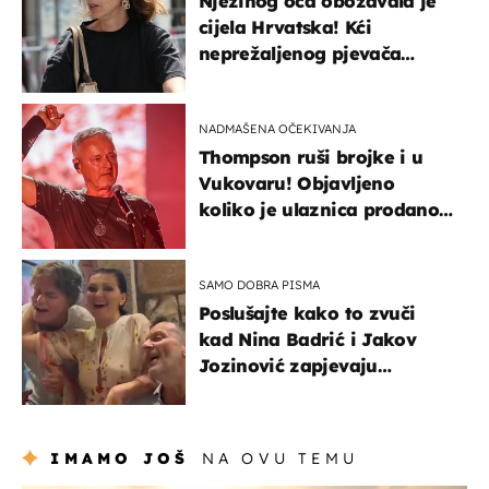
Njezinog oca obožavala je
cijela Hrvatska! Kći
neprežaljenog pjevača
projurila špicom na dva
kotača
NADMAŠENA OČEKIVANJA
Thompson ruši brojke i u
Vukovaru! Objavljeno
koliko je ulaznica prodano
u kratkom vremenu
SAMO DOBRA PISMA
Poslušajte kako to zvuči
kad Nina Badrić i Jakov
Jozinović zapjevaju
Oliverov hit!
IMAMO JOŠ
NA OVU TEMU