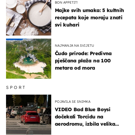
BON APPETIT!
Majke svih umaka: 5 kultnih
recepata koje moraju znati
svi kuhari
NAJMANJA NA SVIJETU
Čudo prirode: Predivna
pješčana plaža na 100
metara od mora
SPORT
POJAVILA SE SNIMKA
VIDEO Bad Blue Boysi
dočekali Torcidu na
aerodromu, izbila velika
masovna tučnjava