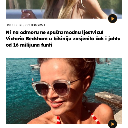
UVIJEK BESPRIJEKORNA
Ni na odmoru ne spušta modnu ljestvicu!
Victoria Beckham u bikiniju zasjenila čak i jahtu
od 16 milijuna funti