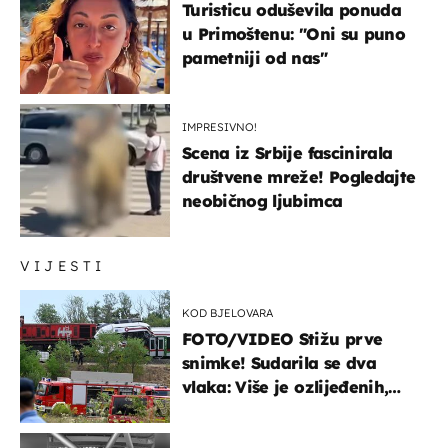
Turisticu oduševila ponuda
u Primoštenu: "Oni su puno
pametniji od nas"
IMPRESIVNO!
Scena iz Srbije fascinirala
društvene mreže! Pogledajte
neobičnog ljubimca
VIJESTI
KOD BJELOVARA
FOTO/VIDEO Stižu prve
snimke! Sudarila se dva
vlaka: Više je ozlijeđenih,
hitne službe na terenu