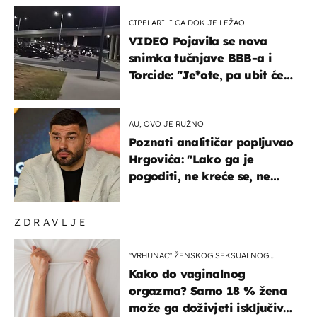
CIPELARILI GA DOK JE LEŽAO
VIDEO Pojavila se nova
snimka tučnjave BBB-a i
Torcide: "Je*ote, pa ubit će
ga!"
AU, OVO JE RUŽNO
Poznati analitičar popljuvao
Hrgovića: "Lako ga je
pogoditi, ne kreće se, ne
koristi noge..."
ZDRAVLJE
"VRHUNAC" ŽENSKOG SEKSUALNOG
ISKUSTVA
Kako do vaginalnog
orgazma? Samo 18 % žena
može ga doživjeti isključivo