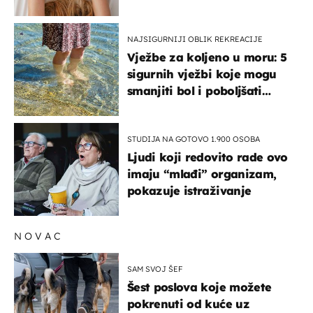
na ovaj način
NAJSIGURNIJI OBLIK REKREACIJE
Vježbe za koljeno u moru: 5
sigurnih vježbi koje mogu
smanjiti bol i poboljšati
pokretljivost
STUDIJA NA GOTOVO 1.900 OSOBA
Ljudi koji redovito rade ovo
imaju “mlađi” organizam,
pokazuje istraživanje
NOVAC
SAM SVOJ ŠEF
Šest poslova koje možete
pokrenuti od kuće uz