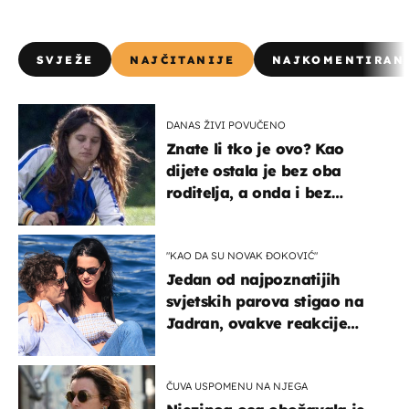
SVJEŽE
NAJČITANIJE
NAJKOMENTIRAN
DANAS ŽIVI POVUČENO
Znate li tko je ovo? Kao
dijete ostala je bez oba
roditelja, a onda i bez
milijuna koje je trebala
naslijediti
"KAO DA SU NOVAK ĐOKOVIĆ"
Jedan od najpoznatijih
svjetskih parova stigao na
Jadran, ovakve reakcije
vjerojatno nisu očekivali
ČUVA USPOMENU NA NJEGA