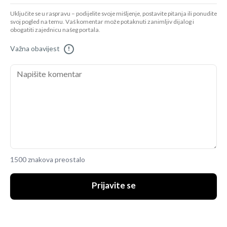
Uključite se u raspravu – podijelite svoje mišljenje, postavite pitanja ili ponudite
svoj pogled na temu. Vaš komentar može potaknuti zanimljiv dijalog i
obogatiti zajednicu našeg portala.
Važna obavijest
!
1500 znakova preostalo
Prijavite se