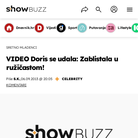
Dnevnik.hr
Vijesti
Sport
Putovanja
Lifestyle
SRETNO MLADENCI
VIDEO Doris se udala: Zablistala u
ružičastom!
Piše
S.K.
,
06.09.2013 @ 20:05
CELEBRITY
KOMENTARI
OMOGUĆI OBAVIJESTI