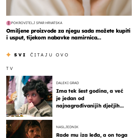
POKROVITELJ SPAR HRVATSKA
Omiljene proizvode za njegu sada možete kupiti
i usput, tijekom nabavke namirnica...
SVI
ČITAJU OVO
TV
DALEKI GRAD
Ima tek šest godina, a već
je jedan od
najnagrađivanijih dječjih
glumaca
NASLJEDNIK
Rade mu iza leđa, a on toga