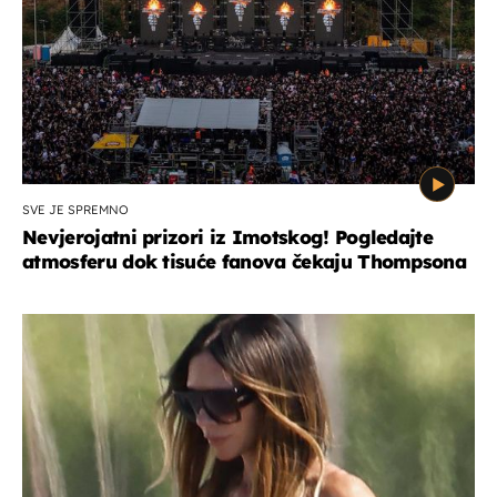
SVE JE SPREMNO
Nevjerojatni prizori iz Imotskog! Pogledajte
atmosferu dok tisuće fanova čekaju Thompsona