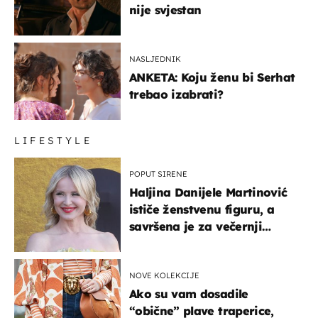
nije svjestan
NASLJEDNIK
ANKETA: Koju ženu bi Serhat
trebao izabrati?
LIFESTYLE
POPUT SIRENE
Haljina Danijele Martinović
ističe ženstvenu figuru, a
savršena je za večernji
izlazak na moru
NOVE KOLEKCIJE
Ako su vam dosadile
“obične” plave traperice,