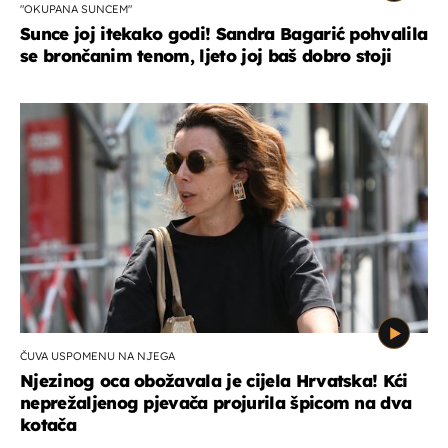
"OKUPANA SUNCEM"
Sunce joj itekako godi! Sandra Bagarić pohvalila
se brončanim tenom, ljeto joj baš dobro stoji
ČUVA USPOMENU NA NJEGA
Njezinog oca obožavala je cijela Hrvatska! Kći
neprežaljenog pjevača projurila špicom na dva
kotača