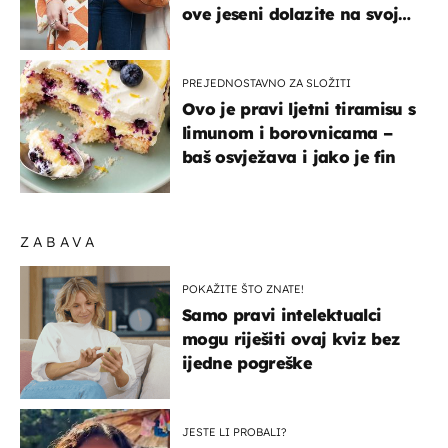
ove jeseni dolazite na svoje
- izdvajamo 15 hit modela
PREJEDNOSTAVNO ZA SLOŽITI
Ovo je pravi ljetni tiramisu s
limunom i borovnicama –
baš osvježava i jako je fin
ZABAVA
POKAŽITE ŠTO ZNATE!
Samo pravi intelektualci
mogu riješiti ovaj kviz bez
ijedne pogreške
JESTE LI PROBALI?