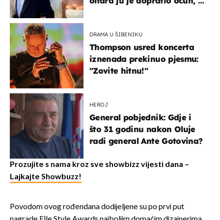
oltara ju je dopratio očuh, a
slavilo se uz Olivera i Rozgu
DRAMA U ŠIBENIKU
Thompson usred koncerta
iznenada prekinuo pjesmu:
"Zovite hitnu!"
HEROJ
General pobjednik: Gdje i
što 31 godinu nakon Oluje
radi general Ante Gotovina?
Prozujite s nama kroz sve showbizz vijesti dana –
Lajkajte Showbuzz!
Povodom ovog rođendana dodijeljene su po prvi put
nagrade Elle Style Awards najboljim domaćim dizajnerima,