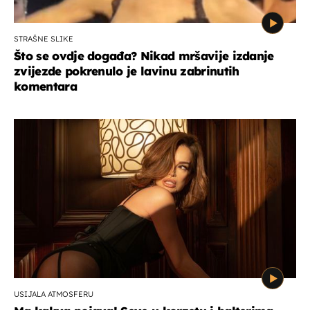
STRAŠNE SLIKE
Što se ovdje događa? Nikad mršavije izdanje
zvijezde pokrenulo je lavinu zabrinutih
komentara
USIJALA ATMOSFERU