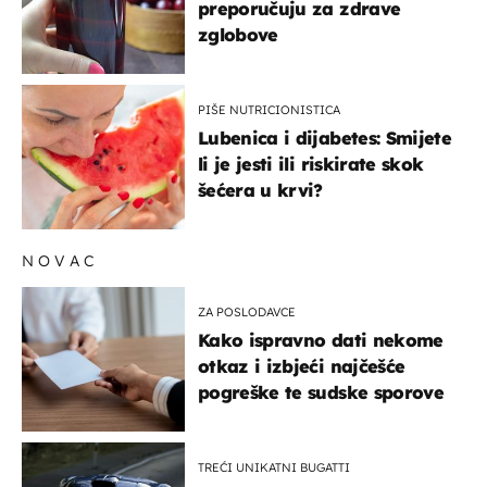
preporučuju za zdrave
zglobove
PIŠE NUTRICIONISTICA
Lubenica i dijabetes: Smijete
li je jesti ili riskirate skok
šećera u krvi?
NOVAC
ZA POSLODAVCE
Kako ispravno dati nekome
otkaz i izbjeći najčešće
pogreške te sudske sporove
TREĆI UNIKATNI BUGATTI