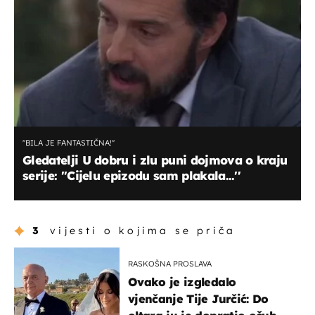
''BILA JE FANTASTIČNA!''
Gledatelji U dobru i zlu puni dojmova o kraju
serije: ''Cijelu epizodu sam plakala...''
3
vijesti o kojima se priča
RASKOŠNA PROSLAVA
Ovako je izgledalo
vjenčanje Tije Jurčić: Do