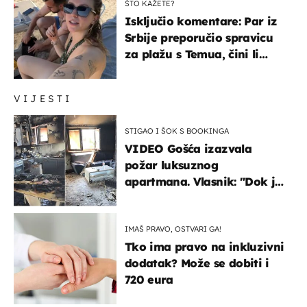
ŠTO KAŽETE?
Isključio komentare: Par iz
Srbije preporučio spravicu
za plažu s Temua, čini li
vam se ovo sigurnim?
VIJESTI
STIGAO I ŠOK S BOOKINGA
VIDEO Gošća izazvala
požar luksuznog
apartmana. Vlasnik: "Dok je
gorjelo, smijali su se, pili i
pokazivali mi srednji prst"
IMAŠ PRAVO, OSTVARI GA!
Tko ima pravo na inkluzivni
dodatak? Može se dobiti i
720 eura