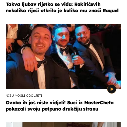
Takva ljubav rijetko se viđa: Rakitićevih
nekoliko riječi otkrilo je koliko mu znači Raquel
NISU MOGLI ODOLJETI
Ovako ih još niste vidjeli! Suci iz MasterChefa
pokazali svoju potpuno drukčiju stranu