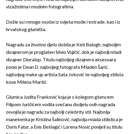
vizažistima i modnim fotografima.
Došle su i mnoge osobe iz svijeta mode i estrade, kao i iz
hrvatskog glumišta.
Nagradu za životno djelo dobila je Keti Balogh, najboljim
dizajnerom je proglašen Silvio Vujičić, dok je najbolji mladi
dizajner Dioralop. Titulu najboljeg dizajnera aksesoara
ponio je Dean D, najboljeg fotografa Mladen Šarić,
najboljeg make up artista Saša Joković te najboljeg stilista
kose Milena Maršić.
Glumica Judita Franković koja je s kolegom glumcem
Filipom Juričićem vodila svečanu dodjelu ovih nagrada
osvojila je nagradu za najbolji celebrity stil. Najbolja
manekenka je Kristina Šalinović, najbolja mlada stilistica je
Doris Fatur, a Enis Bešlagić i Lorena Nosić ponijeli su titulu