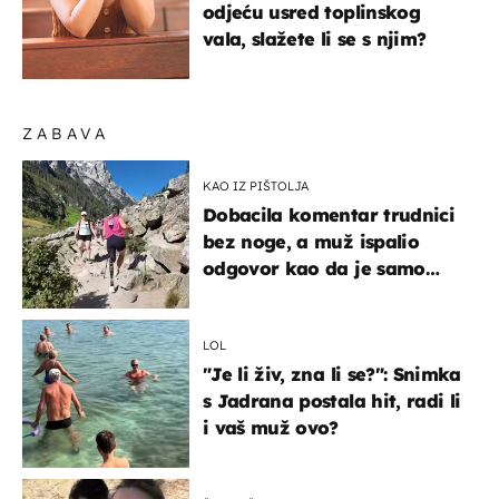
odjeću usred toplinskog
vala, slažete li se s njim?
ZABAVA
KAO IZ PIŠTOLJA
Dobacila komentar trudnici
bez noge, a muž ispalio
odgovor kao da je samo
čekao…
LOL
"Je li živ, zna li se?": Snimka
s Jadrana postala hit, radi li
i vaš muž ovo?