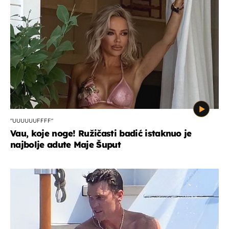
"UUUUUUFFFF"
Vau, koje noge! Ružičasti badić istaknuo je
najbolje adute Maje Šuput