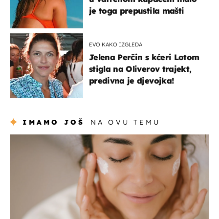
je toga prepustila mašti
EVO KAKO IZGLEDA
Jelena Perčin s kćeri Lotom
stigla na Oliverov trajekt,
predivna je djevojka!
IMAMO JOŠ
NA OVU TEMU
moda & ljepota