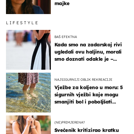
majke
LIFESTYLE
BAŠ EFEKTNA
Kada smo na zadarskoj rivi
ugledali ovu haljinu, morali
smo doznati odakle je –
košta samo 18 eura
NAJSIGURNIJI OBLIK REKREACIJE
Vježbe za koljeno u moru: 5
sigurnih vježbi koje mogu
smanjiti bol i poboljšati
pokretljivost
(NE)PRIMJERENA?
Svećenik kritizirao kratku