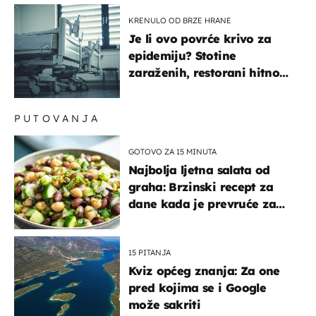
KRENULO OD BRZE HRANE
Je li ovo povrće krivo za
epidemiju? Stotine
zaraženih, restorani hitno
povukli proizvod
PUTOVANJA
GOTOVO ZA 15 MINUTA
Najbolja ljetna salata od
graha: Brzinski recept za
dane kada je prevruće za
kuhanje
15 PITANJA
Kviz općeg znanja: Za one
pred kojima se i Google
može sakriti