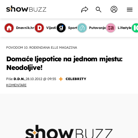
Dnevnik.hr
Vijesti
Sport
Putovanja
Lifestyle
POVODOM 10. ROĐENDANA ELLE MAGAZINA
Domaće ljepotice na jednom mjestu:
Neodoljive!
Piše
D.D.N.
,
28.10.2012 @ 09:55
CELEBRITY
KOMENTARI
OMOGUĆI OBAVIJESTI