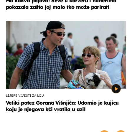
Ma kakva pojava! Seve u korzetu i halterima
pokazala zašto joj malo tko može parirati
LIJEPE VIJESTI ZA LOU
Veliki potez Gorana Višnjića: Udomio je kujicu
koju je njegova kći vratila u azil