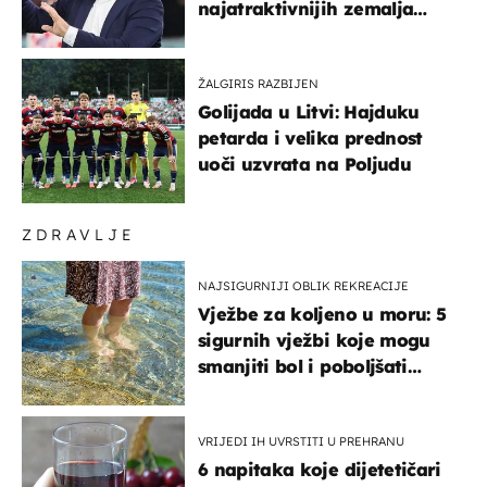
najatraktivnijih zemalja
svijeta
ŽALGIRIS RAZBIJEN
Golijada u Litvi: Hajduku
petarda i velika prednost
uoči uzvrata na Poljudu
ZDRAVLJE
NAJSIGURNIJI OBLIK REKREACIJE
Vježbe za koljeno u moru: 5
sigurnih vježbi koje mogu
smanjiti bol i poboljšati
pokretljivost
VRIJEDI IH UVRSTITI U PREHRANU
6 napitaka koje dijetetičari