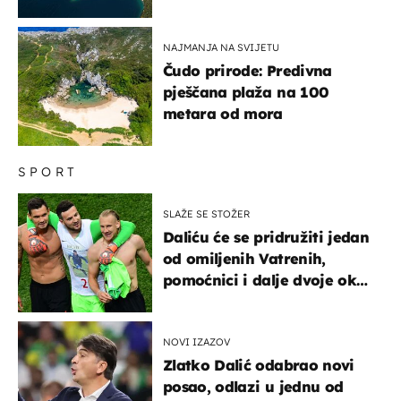
NAJMANJA NA SVIJETU
Čudo prirode: Predivna
pješčana plaža na 100
metara od mora
SPORT
SLAŽE SE STOŽER
Daliću će se pridružiti jedan
od omiljenih Vatrenih,
pomoćnici i dalje dvoje oko
ponude
NOVI IZAZOV
Zlatko Dalić odabrao novi
posao, odlazi u jednu od