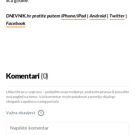
lica godine.
DNEVNIK.hr pratite putem
iPhone/iPad
|
Android
|
Twitter
|
Facebook
Komentari
(0)
Uključite se u raspravu – podijelite svoje mišljenje, postavite pitanja ili ponudite
svoj pogled na temu. Vaš komentar može potaknuti zanimljiv dijalog i
obogatiti zajednicu našeg portala.
Važna obavijest
!