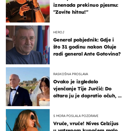
iznenada prekinuo pjesmu:
"Zovite hitnu!"
HEROJ
General pobjednik: Gdje i
što 31 godinu nakon Oluje
radi general Ante Gotovina?
RASKOŠNA PROSLAVA
Ovako je izgledalo
vjenčanje Tije Jurčić: Do
oltara ju je dopratio očuh, a
slavilo se uz Olivera i Rozgu
S MORA POSLALA POZDRAVE
Vruće, vruće! Nives Celzijus
u vatrenom kupaćem malo