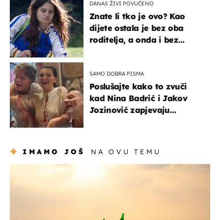
DANAS ŽIVI POVUČENO
Znate li tko je ovo? Kao
dijete ostala je bez oba
roditelja, a onda i bez
milijuna koje je trebala
naslijediti
SAMO DOBRA PISMA
Poslušajte kako to zvuči
kad Nina Badrić i Jakov
Jozinović zapjevaju
Oliverov hit!
IMAMO JOŠ
NA OVU TEMU
zanimljivosti