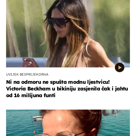
UVIJEK BESPRIJEKORNA
Ni na odmoru ne spušta modnu ljestvicu!
Victoria Beckham u bikiniju zasjenila čak i jahtu
od 16 milijuna funti