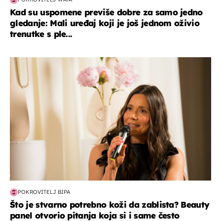
Kad su uspomene previše dobre za samo jedno
gledanje: Mali uređaj koji je još jednom oživio
trenutke s ple...
moda & ljepota
POKROVITELJ BIPA
Što je stvarno potrebno koži da zablista? Beauty
panel otvorio pitanja koja si i same često