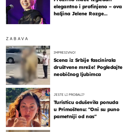
elegantno i profinjeno – ova
haljina Jelene Rozge
najbolji je dokaz
ZABAVA
IMPRESIVNO!
Scena iz Srbije fascinirala
društvene mreže! Pogledajte
neobičnog ljubimca
JESTE LI PROBALI?
Turisticu oduševila ponuda
u Primoštenu: "Oni su puno
pametniji od nas"