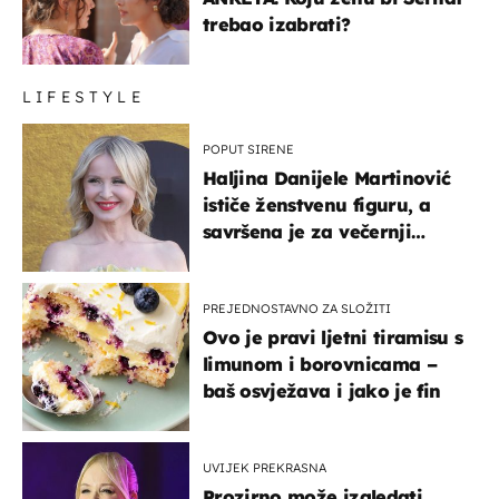
trebao izabrati?
LIFESTYLE
POPUT SIRENE
Haljina Danijele Martinović
ističe ženstvenu figuru, a
savršena je za večernji
izlazak na moru
PREJEDNOSTAVNO ZA SLOŽITI
Ovo je pravi ljetni tiramisu s
limunom i borovnicama –
baš osvježava i jako je fin
UVIJEK PREKRASNA
Prozirno može izgledati