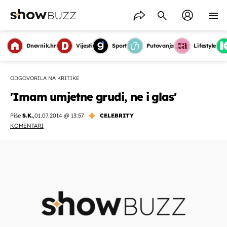
Dnevnik.hr
Vijesti
Sport
Putovanja
Lifestyle
ODGOVORILA NA KRITIKE
'Imam umjetne grudi, ne i glas'
Piše
S.K.
,
01.07.2014 @ 13:57
CELEBRITY
KOMENTARI
OMOGUĆI OBAVIJESTI