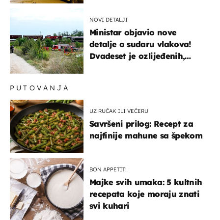
NOVI DETALJI
Ministar objavio nove
detalje o sudaru vlakova!
Dvadeset je ozlijeđenih,
mlađa žena na intenzivnoj
PUTOVANJA
UZ RUČAK ILI VEČERU
Savršeni prilog: Recept za
najfinije mahune sa špekom
BON APPETIT!
Majke svih umaka: 5 kultnih
recepata koje moraju znati
svi kuhari