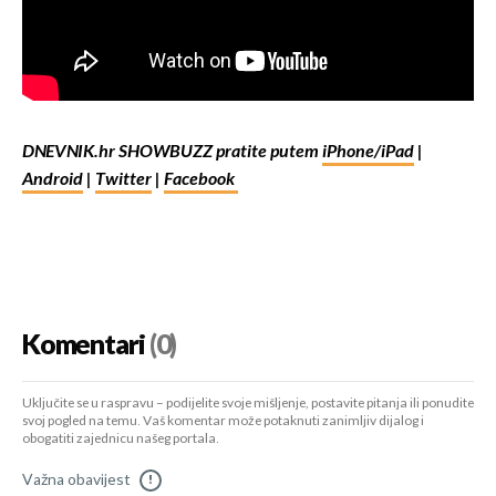
DNEVNIK.hr SHOWBUZZ pratite putem
iPhone/iPad
|
Android
|
Twitter
|
Facebook
Komentari
(0)
Uključite se u raspravu – podijelite svoje mišljenje, postavite pitanja ili ponudite
svoj pogled na temu. Vaš komentar može potaknuti zanimljiv dijalog i
obogatiti zajednicu našeg portala.
Važna obavijest
!