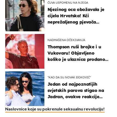
ČUVA USPOMENU NA NJEGA
Njezinog oca obožavala je
cijela Hrvatska! Kći
neprežaljenog pjevača
projurila špicom na dva
kotača
NADMAŠENA OČEKIVANJA
Thompson ruši brojke i u
Vukovaru! Objavljeno
koliko je ulaznica prodano
u kratkom vremenu
"KAO DA SU NOVAK ĐOKOVIĆ"
Jedan od najpoznatijih
svjetskih parova stigao na
Jadran, ovakve reakcije
vjerojatno nisu očekivali
Naslovnice koje su pokrenule seksualnu revoluciju!