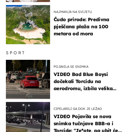
NAJMANJA NA SVIJETU
Čudo prirode: Predivna
pješčana plaža na 100
metara od mora
SPORT
POJAVILA SE SNIMKA
VIDEO Bad Blue Boysi
dočekali Torcidu na
aerodromu, izbila velika
masovna tučnjava
CIPELARILI GA DOK JE LEŽAO
VIDEO Pojavila se nova
snimka tučnjave BBB-a i
Torcide: "Je*ote, pa ubit će