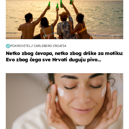
POKROVITELJ CARLSBERG CROATIA
Netko zbog ćevapa, netko zbog drške za motiku:
Evo zbog čega sve Hrvati duguju pivo...
moda & ljepota