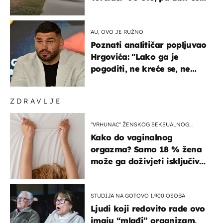
ga!"
AU, OVO JE RUŽNO
Poznati analitičar popljuvao
Hrgovića: "Lako ga je
pogoditi, ne kreće se, ne
koristi noge..."
ZDRAVLJE
"VRHUNAC" ŽENSKOG SEKSUALNOG
ISKUSTVA
Kako do vaginalnog
orgazma? Samo 18 % žena
može ga doživjeti isključivo
na ovaj način
STUDIJA NA GOTOVO 1.900 OSOBA
Ljudi koji redovito rade ovo
imaju “mlađi” organizam,