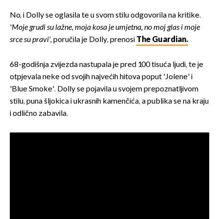
No, i Dolly se oglasila te u svom stilu odgovorila na kritike.
'
Moje grudi su lažne, moja kosa je umjetna, no moj glas i moje
srce su pravi',
poručila je Dolly, prenosi
The Guardian.
68-godišnja zvijezda nastupala je pred 100 tisuća ljudi, te je
otpjevala neke od svojih najvećih hitova poput 'Jolene' i
'Blue Smoke'. Dolly se pojavila u svojem prepoznatljivom
stilu, puna šljokica i ukrasnih kamenčića, a publika se na kraju
i odlično zabavila.