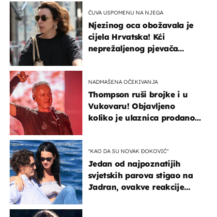
ČUVA USPOMENU NA NJEGA
Njezinog oca obožavala je
cijela Hrvatska! Kći
neprežaljenog pjevača
projurila špicom na dva
kotača
NADMAŠENA OČEKIVANJA
Thompson ruši brojke i u
Vukovaru! Objavljeno
koliko je ulaznica prodano
u kratkom vremenu
"KAO DA SU NOVAK ĐOKOVIĆ"
Jedan od najpoznatijih
svjetskih parova stigao na
Jadran, ovakve reakcije
vjerojatno nisu očekivali