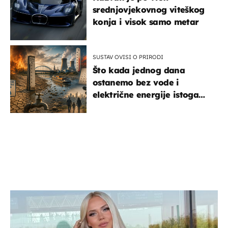
srednjovjekovnog viteškog
konja i visok samo metar
SUSTAV OVISI O PRIRODI
Što kada jednog dana
ostanemo bez vode i
električne energije istoga
dana?