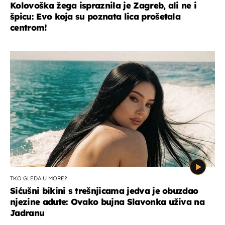
Kolovoška žega ispraznila je Zagreb, ali ne i
špicu: Evo koja su poznata lica prošetala
centrom!
TKO GLEDA U MORE?
Sićušni bikini s trešnjicama jedva je obuzdao
njezine adute: Ovako bujna Slavonka uživa na
Jadranu