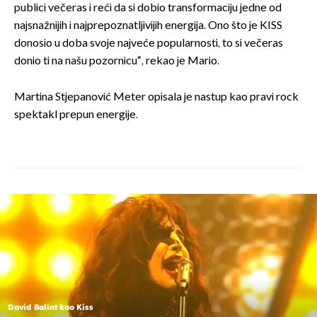
publici večeras i reći da si dobio transformaciju jedne od
najsnažnijih i najprepoznatljivijih energija. Ono što je KISS
donosio u doba svoje najveće popularnosti, to si večeras
donio ti na našu pozornicu“, rekao je Mario.
Martina Stjepanović Meter opisala je nastup kao pravi rock
spektakl prepun energije.
David Balint kao Kiss