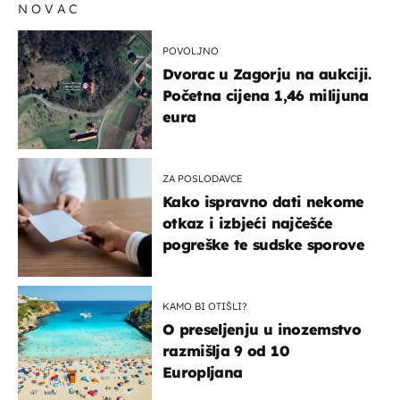
NOVAC
POVOLJNO
Dvorac u Zagorju na aukciji.
Početna cijena 1,46 milijuna
eura
ZA POSLODAVCE
Kako ispravno dati nekome
otkaz i izbjeći najčešće
pogreške te sudske sporove
KAMO BI OTIŠLI?
O preseljenju u inozemstvo
razmišlja 9 od 10
Europljana