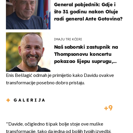
General pobjednik: Gdje i
što 31 godinu nakon Oluje
radi general Ante Gotovina?
IMAJU TRI KĆERI
Naš saborski zastupnik na
Thompsonovu koncertu
pokazao lijepu suprugu,
koja godinama izbjegava
javnost
Enis Bešlagić odmah je primijetio kako Davidu ovakve
transformacije posebno dobro pristaju.
GALERIJA
9
''Davide, očigledno ti ipak bolje stoje ove muške
transformacije, tako da jedna od boljih tvojih izvedbi.