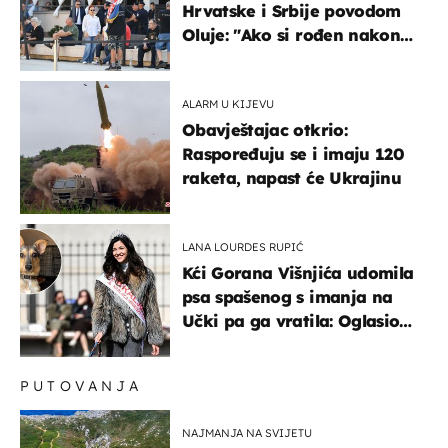
Hrvatske i Srbije povodom
Oluje: "Ako si rođen nakon
'95..."
ALARM U KIJEVU
Obavještajac otkrio:
Raspoređuju se i imaju 120
raketa, napast će Ukrajinu
LANA LOURDES RUPIĆ
Kći Gorana Višnjića udomila
psa spašenog s imanja na
Učki pa ga vratila: Oglasio
se azil, majka odgovorila na
kritike
PUTOVANJA
NAJMANJA NA SVIJETU