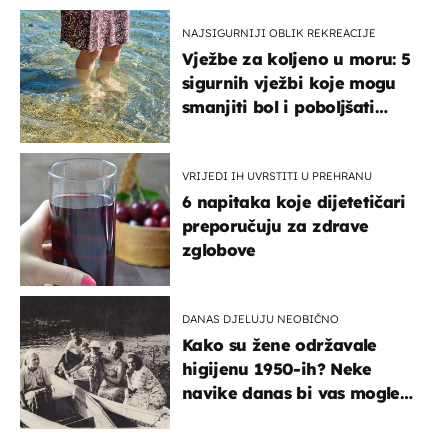
NAJSIGURNIJI OBLIK REKREACIJE
Vježbe za koljeno u moru: 5
sigurnih vježbi koje mogu
smanjiti bol i poboljšati
pokretljivost
VRIJEDI IH UVRSTITI U PREHRANU
6 napitaka koje dijetetičari
preporučuju za zdrave
zglobove
DANAS DJELUJU NEOBIČNO
Kako su žene održavale
higijenu 1950-ih? Neke
navike danas bi vas mogle
iznenaditi