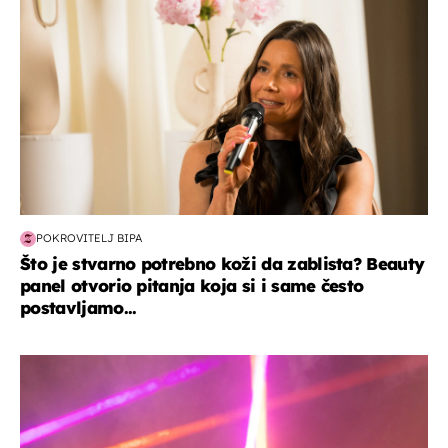
POKROVITELJ BIPA
Što je stvarno potrebno koži da zablista? Beauty
panel otvorio pitanja koja si i same često
postavljamo...
kultura & zabava