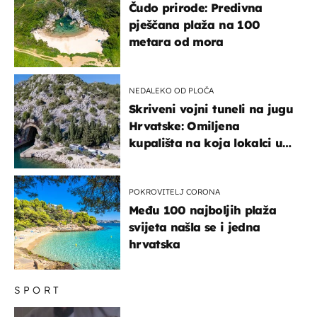
Čudo prirode: Predivna
pješčana plaža na 100
metara od mora
NEDALEKO OD PLOČA
Skriveni vojni tuneli na jugu
Hrvatske: Omiljena
kupališta na koja lokalci u
miru dolaze roniti i skakati
u more
POKROVITELJ CORONA
Među 100 najboljih plaža
svijeta našla se i jedna
hrvatska
SPORT