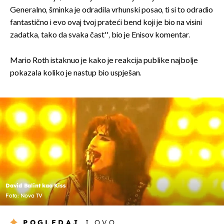
Generalno, šminka je odradila vrhunski posao, ti si to odradio
fantastično i evo ovaj tvoj prateći bend koji je bio na visini
zadatka, tako da svaka čast'', bio je Enisov komentar.
Mario Roth istaknuo je kako je reakcija publike najbolje
pokazala koliko je nastup bio uspješan.
David Balint kao Kiss
Foto: Nova TV
POGLEDAJ
I OVO