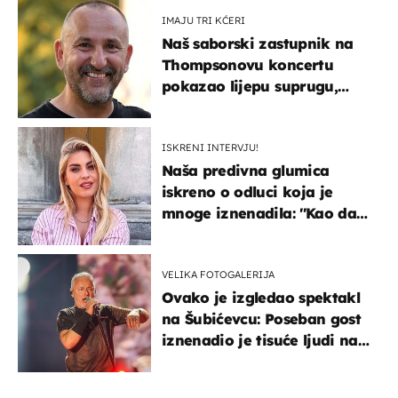
IMAJU TRI KĆERI
Naš saborski zastupnik na
Thompsonovu koncertu
pokazao lijepu suprugu,
koja godinama izbjegava
javnost
ISKRENI INTERVJU!
Naša predivna glumica
iskreno o odluci koja je
mnoge iznenadila: ''Kao da
mi je veliki teret pao s leđa''
VELIKA FOTOGALERIJA
Ovako je izgledao spektakl
na Šubićevcu: Poseban gost
iznenadio je tisuće ljudi na
Thompsonovu koncertu