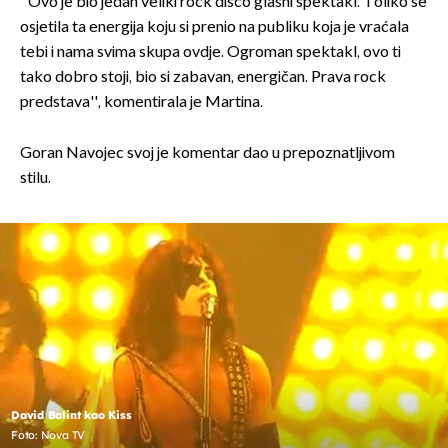
''Ovo je bio jedan veliki rock disco glasni spektakl. Toliko se
osjetila ta energija koju si prenio na publiku koja je vraćala
tebi i nama svima skupa ovdje. Ogroman spektakl, ovo ti
tako dobro stoji, bio si zabavan, energičan. Prava rock
predstava'', komentirala je Martina.
Goran Navojec svoj je komentar dao u prepoznatljivom
stilu.
David Balint kao Kiss
Foto: Nova TV