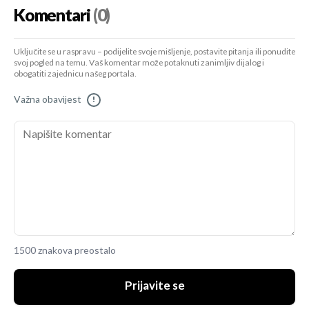
Komentari
(0)
Uključite se u raspravu – podijelite svoje mišljenje, postavite pitanja ili ponudite
svoj pogled na temu. Vaš komentar može potaknuti zanimljiv dijalog i
obogatiti zajednicu našeg portala.
Važna obavijest
!
1500 znakova preostalo
Prijavite se