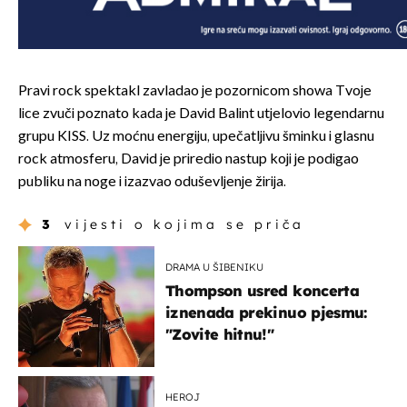
Pravi rock spektakl zavladao je pozornicom showa Tvoje
lice zvuči poznato kada je David Balint utjelovio legendarnu
grupu KISS. Uz moćnu energiju, upečatljivu šminku i glasnu
rock atmosferu, David je priredio nastup koji je podigao
publiku na noge i izazvao oduševljenje žirija.
3
vijesti o kojima se priča
DRAMA U ŠIBENIKU
Thompson usred koncerta
iznenada prekinuo pjesmu:
"Zovite hitnu!"
HEROJ