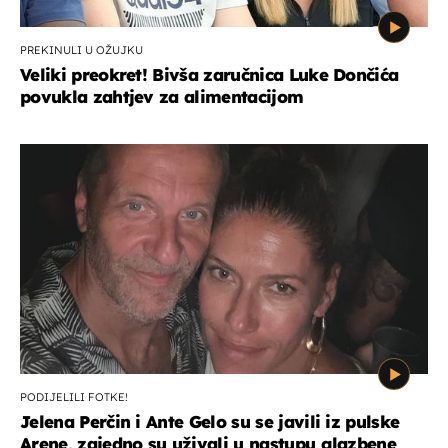
PREKINULI U OŽUJKU
Veliki preokret! Bivša zaručnica Luke Dončića
povukla zahtjev za alimentacijom
PODIJELILI FOTKE!
Jelena Perčin i Ante Gelo su se javili iz pulske
Arene, zajedno su uživali u nastupu glazbene