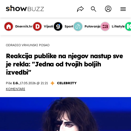
Dnevnik.hr
Vijesti
Sport
Putovanja
Lifestyle
ODRADIO VRHUNSKI POSAO
Reakcija publike na njegov nastup sve
je rekla: ''Jedna od tvojih boljih
izvedbi''
Piše
I.G.
,
17.05.2026 @ 21:21
CELEBRITY
KOMENTARI
OMOGUĆI OBAVIJESTI