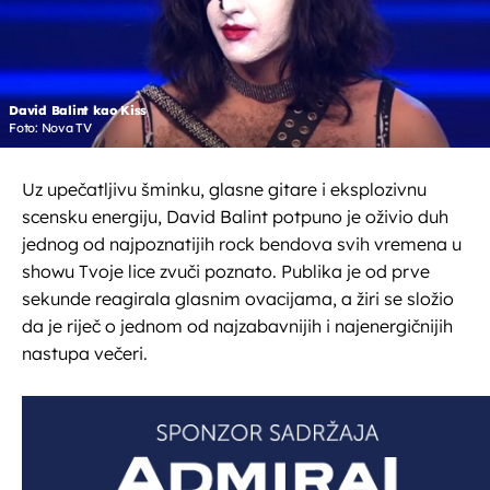
David Balint kao Kiss
Foto: Nova TV
Uz upečatljivu šminku, glasne gitare i eksplozivnu
scensku energiju, David Balint potpuno je oživio duh
jednog od najpoznatijih rock bendova svih vremena u
showu Tvoje lice zvuči poznato. Publika je od prve
sekunde reagirala glasnim ovacijama, a žiri se složio
da je riječ o jednom od najzabavnijih i najenergičnijih
nastupa večeri.