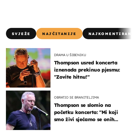
SVJEŽE
NAJČITANIJE
NAJKOMENTIRAN
DRAMA U ŠIBENIKU
Thompson usred koncerta
iznenada prekinuo pjesmu:
"Zovite hitnu!"
OBRATIO SE BRANITELJIMA
Thompson se slomio na
početku koncerta: "Mi koji
smo živi sjećamo se onih
koji nisu..."