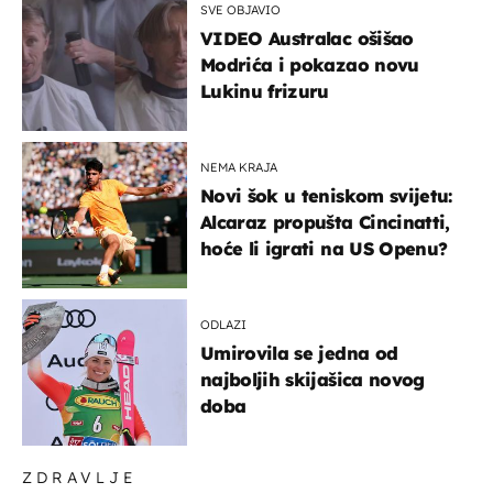
SVE OBJAVIO
VIDEO Australac ošišao
Modrića i pokazao novu
Lukinu frizuru
NEMA KRAJA
Novi šok u teniskom svijetu:
Alcaraz propušta Cincinatti,
hoće li igrati na US Openu?
ODLAZI
Umirovila se jedna od
najboljih skijašica novog
doba
ZDRAVLJE