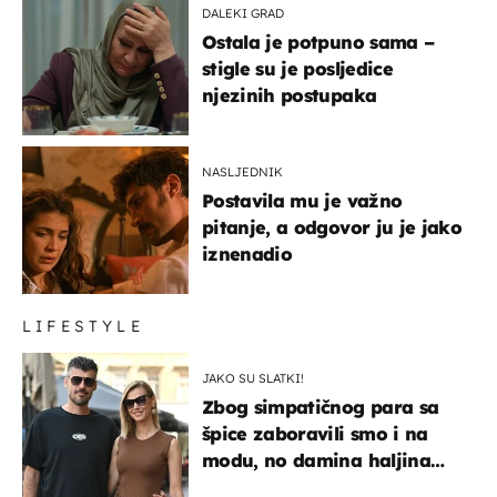
DALEKI GRAD
Ostala je potpuno sama –
stigle su je posljedice
njezinih postupaka
NASLJEDNIK
Postavila mu je važno
pitanje, a odgovor ju je jako
iznenadio
LIFESTYLE
JAKO SU SLATKI!
Zbog simpatičnog para sa
špice zaboravili smo i na
modu, no damina haljina
itekako nas se dojmila