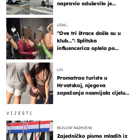
napravio oduševilo je
društvene mreže
UŽAS…
"Ove tri štrace došle su u
klub…": Splitska
influencerica oplela po
ženama zbog užasnog
ponašanja
LOL
Promatrao turiste u
Hrvatskoj, njegova
zapažanja nasmijala cijelu
regiju
VIJESTI
REZULTAT RAZMJENE
Zajedničko pismo mladih iz