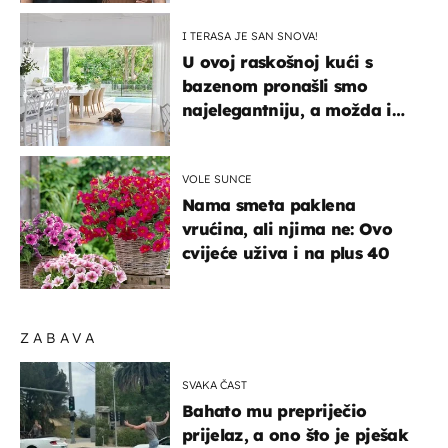
I TERASA JE SAN SNOVA!
U ovoj raskošnoj kući s
bazenom pronašli smo
najelegantniju, a možda i
najljepšu bijelu kuhinju
VOLE SUNCE
Nama smeta paklena
vrućina, ali njima ne: Ovo
cvijeće uživa i na plus 40
ZABAVA
SVAKA ČAST
Bahato mu prepriječio
prijelaz, a ono što je pješak