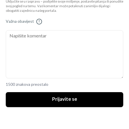
Uključite se u raspravu – podijelite svoje mišljenje, postavite pitanja ili ponudite
svoj pogled na temu. Vaš komentar može potaknuti zanimljiv dijalog i
obogatiti zajednicu našeg portala.
Važna obavijest
!
1500 znakova preostalo
Prijavite se