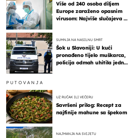
Više od 240 osoba diljem
Europe zaraženo opasnim
virusom: Najviše slučajeva u
našem susjedstvu
SUMNJA NA NASILNU SMRT
Šok u Slavoniji: U kući
pronađeno tijelo muškarca,
policija odmah uhitila jednu
osobu
PUTOVANJA
UZ RUČAK ILI VEČERU
Savršeni prilog: Recept za
najfinije mahune sa špekom
NAJMANJA NA SVIJETU