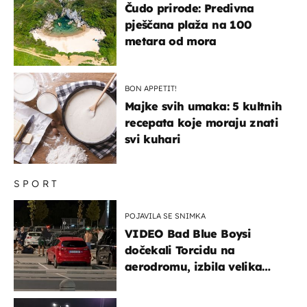
Čudo prirode: Predivna
pješčana plaža na 100
metara od mora
BON APPETIT!
Majke svih umaka: 5 kultnih
recepata koje moraju znati
svi kuhari
SPORT
POJAVILA SE SNIMKA
VIDEO Bad Blue Boysi
dočekali Torcidu na
aerodromu, izbila velika
masovna tučnjava