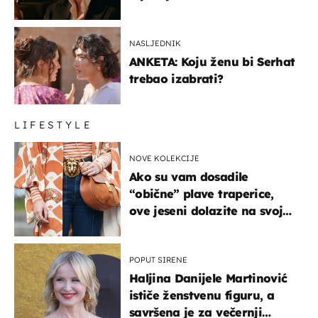
NASLJEDNIK
ANKETA: Koju ženu bi Serhat
trebao izabrati?
LIFESTYLE
NOVE KOLEKCIJE
Ako su vam dosadile
“obične” plave traperice,
ove jeseni dolazite na svoje
- izdvajamo 15 hit modela
POPUT SIRENE
Haljina Danijele Martinović
ističe ženstvenu figuru, a
savršena je za večernji