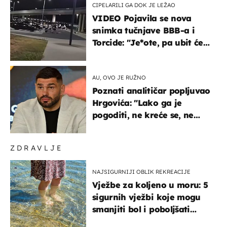
CIPELARILI GA DOK JE LEŽAO
VIDEO Pojavila se nova
snimka tučnjave BBB-a i
Torcide: "Je*ote, pa ubit će
ga!"
AU, OVO JE RUŽNO
Poznati analitičar popljuvao
Hrgovića: "Lako ga je
pogoditi, ne kreće se, ne
koristi noge..."
ZDRAVLJE
NAJSIGURNIJI OBLIK REKREACIJE
Vježbe za koljeno u moru: 5
sigurnih vježbi koje mogu
smanjiti bol i poboljšati
pokretljivost