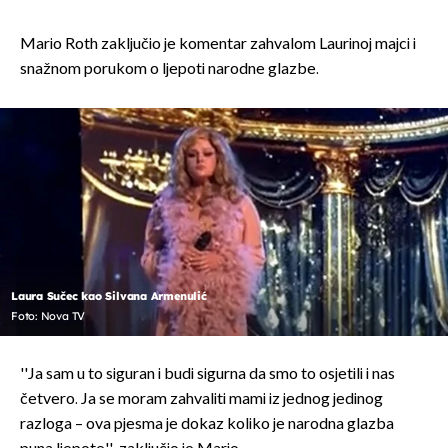
Mario Roth zaključio je komentar zahvalom Laurinoj majci i
snažnom porukom o ljepoti narodne glazbe.
Laura Sučec kao Silvana Armenulić
Foto: Nova TV
''Ja sam u to siguran i budi sigurna da smo to osjetili i nas
četvero. Ja se moram zahvaliti mami iz jednog jedinog
razloga – ova pjesma je dokaz koliko je narodna glazba