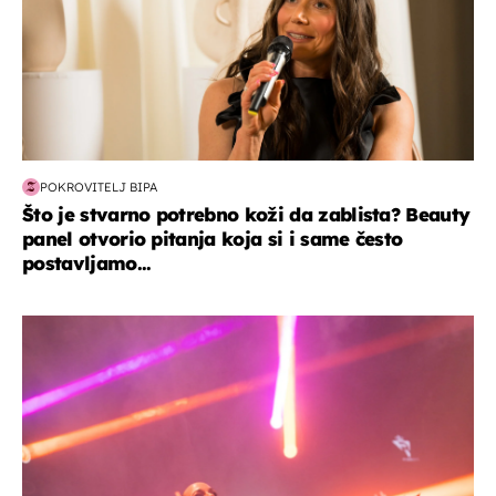
POKROVITELJ BIPA
Što je stvarno potrebno koži da zablista? Beauty
panel otvorio pitanja koja si i same često
postavljamo...
kultura & zabava