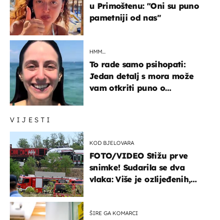
u Primoštenu: "Oni su puno
pametniji od nas"
HMM…
To rade samo psihopati:
Jedan detalj s mora može
vam otkriti puno o
prijateljima
VIJESTI
KOD BJELOVARA
FOTO/VIDEO Stižu prve
snimke! Sudarila se dva
vlaka: Više je ozlijeđenih,
hitne službe na terenu
ŠIRE GA KOMARCI