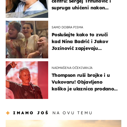
centru: Sergej Trifunović i
supruga uhićeni nakon
svađe!
SAMO DOBRA PISMA
Poslušajte kako to zvuči
kad Nina Badrić i Jakov
Jozinović zapjevaju
Oliverov hit!
NADMAŠENA OČEKIVANJA
Thompson ruši brojke i u
Vukovaru! Objavljeno
koliko je ulaznica prodano
u kratkom vremenu
IMAMO JOŠ
NA OVU TEMU
zanimljivosti