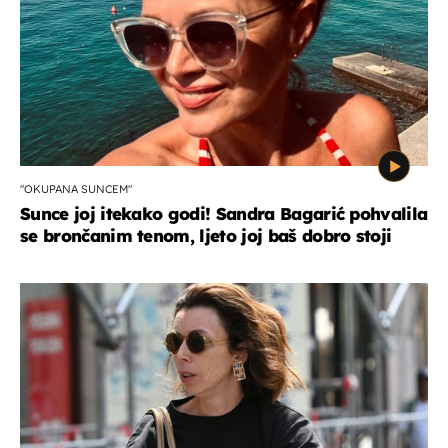
"OKUPANA SUNCEM"
Sunce joj itekako godi! Sandra Bagarić pohvalila
se brončanim tenom, ljeto joj baš dobro stoji