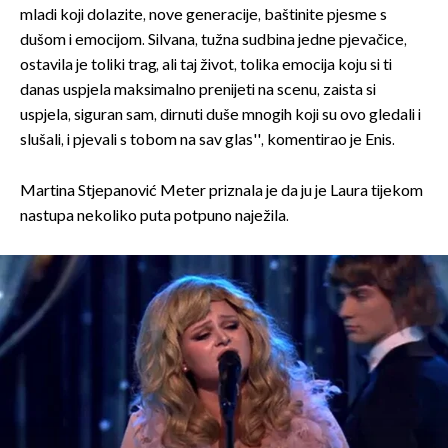
mladi koji dolazite, nove generacije, baštinite pjesme s
dušom i emocijom. Silvana, tužna sudbina jedne pjevačice,
ostavila je toliki trag, ali taj život, tolika emocija koju si ti
danas uspjela maksimalno prenijeti na scenu, zaista si
uspjela, siguran sam, dirnuti duše mnogih koji su ovo gledali i
slušali, i pjevali s tobom na sav glas'', komentirao je Enis.
Martina Stjepanović Meter priznala je da ju je Laura tijekom
nastupa nekoliko puta potpuno naježila.