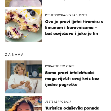
izlazak na moru
PREJEDNOSTAVNO ZA SLOŽITI
Ovo je pravi ljetni tiramisu s
limunom i borovnicama –
baš osvježava i jako je fin
ZABAVA
POKAŽITE ŠTO ZNATE!
Samo pravi intelektualci
mogu riješiti ovaj kviz bez
ijedne pogreške
JESTE LI PROBALI?
Turisticu oduševila ponuda