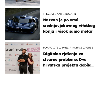
TREĆI UNIKATNI BUGATTI
Nazvan je po vrsti
srednjovjekovnog viteškog
konja i visok samo metar
POKROVITELJ PHILIP MORRIS ZAGREB
Digitalna rješenja za
stvarne probleme: Dva
hrvatska projekta dobila
potporu za razvoj