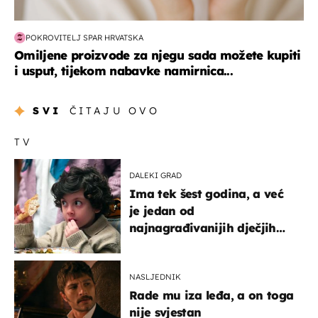
POKROVITELJ SPAR HRVATSKA
Omiljene proizvode za njegu sada možete kupiti
i usput, tijekom nabavke namirnica...
SVI
ČITAJU OVO
TV
DALEKI GRAD
Ima tek šest godina, a već
je jedan od
najnagrađivanijih dječjih
glumaca
NASLJEDNIK
Rade mu iza leđa, a on toga
nije svjestan