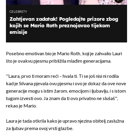
CELEBRITY
Zahtjevan zadatak! Pogledajte prizore zbog
kojih se Mario Roth preznojavao tijekom
emisije
Posebno emotivan bio je Mario Roth, koji je zahvalio Lauri
što je ovakvu pjesmu približila mlađim generacijama.
''Laura, prvo ti moram reći – hvala ti. Ti se još nisi ni rodila
kad je Silvana pjevala ovu pjesmu i ovo je dokaz da ove nove
generacije mogu s istim žarom, emocijom i ljubavlju, i s istom
tugom izvesti ovo. Ja znam da ti ovo privatno ne slušaš'',
rekao je Mario.
Laura je tada otkrila kako je upravo njezina obitelj zaslužna
za ljubav prema ovoj vrsti glazbe.