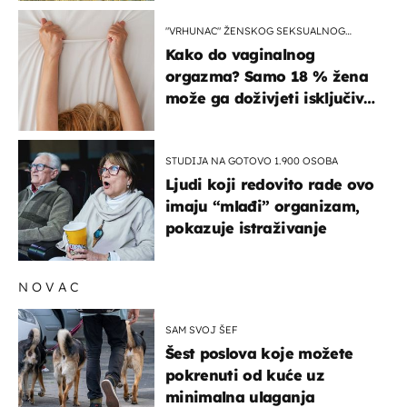
"VRHUNAC" ŽENSKOG SEKSUALNOG
ISKUSTVA
Kako do vaginalnog
orgazma? Samo 18 % žena
može ga doživjeti isključivo
na ovaj način
STUDIJA NA GOTOVO 1.900 OSOBA
Ljudi koji redovito rade ovo
imaju “mlađi” organizam,
pokazuje istraživanje
NOVAC
SAM SVOJ ŠEF
Šest poslova koje možete
pokrenuti od kuće uz
minimalna ulaganja