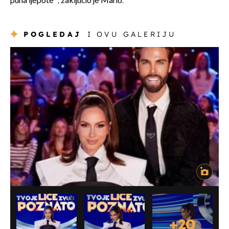
puna ljepote'', zaključio je Mario.
POGLEDAJ
I OVU GALERIJU
+
20