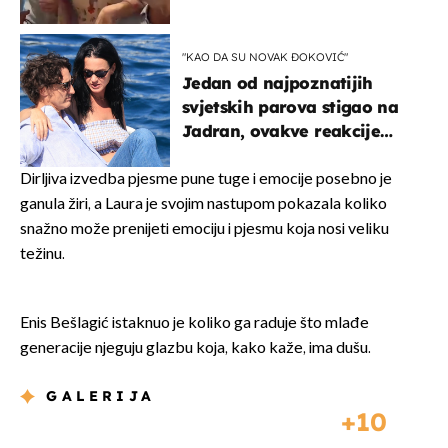
Oliverov hit!
"KAO DA SU NOVAK ĐOKOVIĆ"
Jedan od najpoznatijih
svjetskih parova stigao na
Jadran, ovakve reakcije
vjerojatno nisu očekivali
Dirljiva izvedba pjesme pune tuge i emocije posebno je
ganula žiri, a Laura je svojim nastupom pokazala koliko
snažno može prenijeti emociju i pjesmu koja nosi veliku
težinu.
Enis Bešlagić istaknuo je koliko ga raduje što mlađe
generacije njeguju glazbu koja, kako kaže, ima dušu.
GALERIJA
10