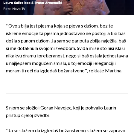
Laura Sučec kao Silvana Armenulić
Foto: Nova TV
''Ovo zbilja jest pjesma koja se pjeva s dušom, bez te
iskrene emocije ta pjesma jednostavno ne postoji, a ti si baš
došla s punom dušom. Ja sam se par puta zbilja naježila, baš
si me dotaknula svojom izvedbom. Sviđa mi se što nisi išla u
nikakvu dramu i pretjeranost, nego si baš ostala jednostavna
u najljepšem mogućem smislu, u toj emociji i eleganciji, i
moram ti reći da izgledaš božanstveno'', rekla je Martina.
S njom se složio i Goran Navojec, koji je pohvalio Laurin
pristup cijeloj izvedbi.
''Ja se slažem da izgledaš božanstveno, slažem se zapravo