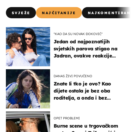
SVJEŽE
NAJČITANIJE
NAJKOMENTIRAN
"KAO DA SU NOVAK ĐOKOVIĆ"
Jedan od najpoznatijih
svjetskih parova stigao na
Jadran, ovakve reakcije
vjerojatno nisu očekivali
DANAS ŽIVI POVUČENO
Znate li tko je ovo? Kao
dijete ostala je bez oba
roditelja, a onda i bez
milijuna koje je trebala
naslijediti
OPET PROBLEMI
Burne scene u trgovačkom