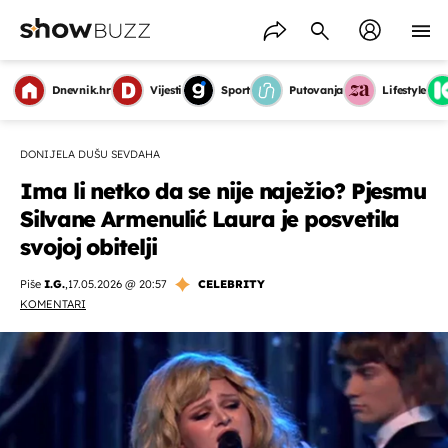
Dnevnik.hr
Vijesti
Sport
Putovanja
Lifestyle
DONIJELA DUŠU SEVDAHA
Ima li netko da se nije naježio? Pjesmu
Silvane Armenulić Laura je posvetila
svojoj obitelji
Piše
I.G.
,
17.05.2026 @ 20:57
CELEBRITY
KOMENTARI
OMOGUĆI OBAVIJESTI