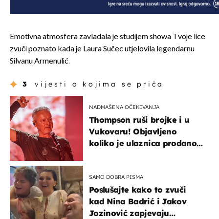
Emotivna atmosfera zavladala je studijem showa Tvoje lice
zvuči poznato kada je Laura Sučec utjelovila legendarnu
Silvanu Armenulić.
3
vijesti o kojima se priča
NADMAŠENA OČEKIVANJA
Thompson ruši brojke i u
Vukovaru! Objavljeno
koliko je ulaznica prodano
u kratkom vremenu
SAMO DOBRA PISMA
Poslušajte kako to zvuči
kad Nina Badrić i Jakov
Jozinović zapjevaju