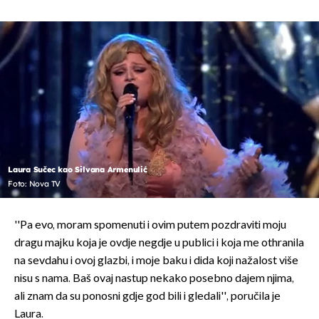
Laura Sučec kao Silvana Armenulić
Foto: Nova TV
''Pa evo, moram spomenuti i ovim putem pozdraviti moju
dragu majku koja je ovdje negdje u publici i koja me othranila
na sevdahu i ovoj glazbi, i moje baku i dida koji nažalost više
nisu s nama. Baš ovaj nastup nekako posebno dajem njima,
ali znam da su ponosni gdje god bili i gledali'', poručila je
Laura.