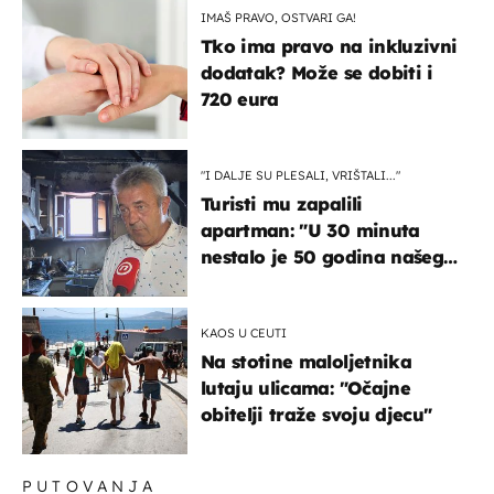
IMAŠ PRAVO, OSTVARI GA!
Tko ima pravo na inkluzivni
dodatak? Može se dobiti i
720 eura
"I DALJE SU PLESALI, VRIŠTALI..."
Turisti mu zapalili
apartman: "U 30 minuta
nestalo je 50 godina našeg
života, supruga i ja ne
možemo oka sklopiti"
KAOS U CEUTI
Na stotine maloljetnika
lutaju ulicama: "Očajne
obitelji traže svoju djecu"
PUTOVANJA