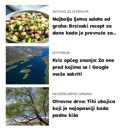
GOTOVO ZA 15 MINUTA
Najbolja ljetna salata od
graha: Brzinski recept za
dane kada je prevruće za
kuhanje
15 PITANJA
Kviz općeg znanja: Za one
pred kojima se i Google
može sakriti
NEVJEROJATNO OPASNO
Otrovno drvo: Tihi ubojica
koji je najopasniji kada
padne kiša