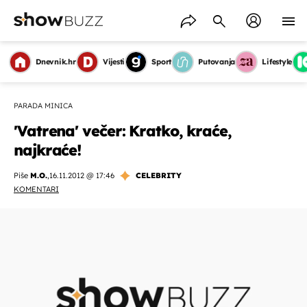
Dnevnik.hr
Vijesti
Sport
Putovanja
Lifestyle
PARADA MINICA
'Vatrena' večer: Kratko, kraće,
najkraće!
Piše
M.O.
,
16.11.2012 @ 17:46
CELEBRITY
KOMENTARI
OMOGUĆI OBAVIJESTI