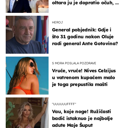
oltara ju je dopratio očuh, a
slavilo se uz Olivera i Rozgu
HEROJ
General pobjednik: Gdje i
što 31 godinu nakon Oluje
radi general Ante Gotovina?
S MORA POSLALA POZDRAVE
Vruće, vruće! Nives Celzijus
u vatrenom kupaćem malo
je toga prepustila mašti
"UUUUUUFFFF"
Vau, koje noge! Ružičasti
badić istaknuo je najbolje
adute Maje Šuput