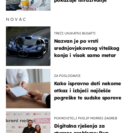
NOVAC
TREĆI UNIKATNI BUGATTI
Nazvan je po vrsti
srednjovjekovnog viteškog
konja i visok samo metar
ZA POSLODAVCE
Kako ispravno dati nekome
otkaz i izbjeći najčešće
pogreške te sudske sporove
POKROVITELJ PHILIP MORRIS ZAGREB
Digitalna rješenja za
stvarne probleme: Dva