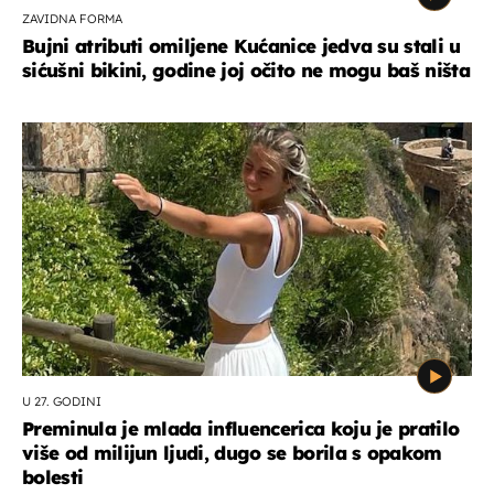
ZAVIDNA FORMA
Bujni atributi omiljene Kućanice jedva su stali u
sićušni bikini, godine joj očito ne mogu baš ništa
U 27. GODINI
Preminula je mlada influencerica koju je pratilo
više od milijun ljudi, dugo se borila s opakom
bolesti