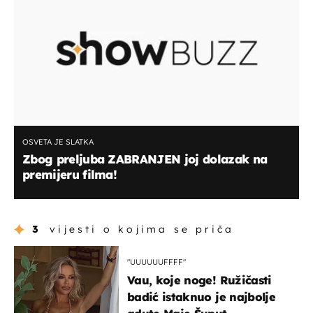
OSVETA JE SLATKA
Zbog preljuba ZABRANJEN joj dolazak na
premijeru filma!
3
vijesti o kojima se priča
"UUUUUUFFFF"
Vau, koje noge! Ružičasti
badić istaknuo je najbolje