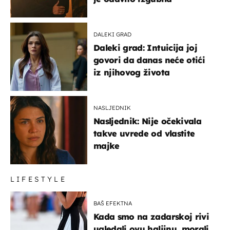
DALEKI GRAD
Daleki grad: Intuicija joj
govori da danas neće otići
iz njihovog života
NASLJEDNIK
Nasljednik: Nije očekivala
takve uvrede od vlastite
majke
LIFESTYLE
BAŠ EFEKTNA
Kada smo na zadarskoj rivi
ugledali ovu haljinu, morali