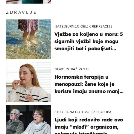
ZDRAVLJE
NAJSIGURNIJI OBLIK REKREACIJE
Vježbe za koljeno u moru: 5
sigurnih vježbi koje mogu
smanjiti bol i poboljšati
pokretljivost
NOVO ISTRAŽIVANJE
Hormonska terapija u
menopauzi: Žene koje je
koriste imaju znatno manji
rizik od ovoga
STUDIJA NA GOTOVO 1.900 OSOBA
Ljudi koji redovito rade ovo
imaju “mlađi” organizam,
pokazuje istraživanje