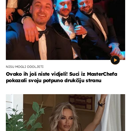
NISU MOGLI ODOLJETI
Ovako ih još niste vidjeli! Suci iz MasterChefa
pokazali svoju potpuno drukčiju stranu