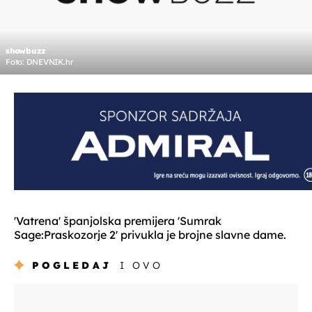
showbuzz
Foto: DNEVNIK.hr
'Vatrena' španjolska premijera 'Sumrak
Sage:Praskozorje 2' privukla je brojne slavne dame.
POGLEDAJ
I OVO