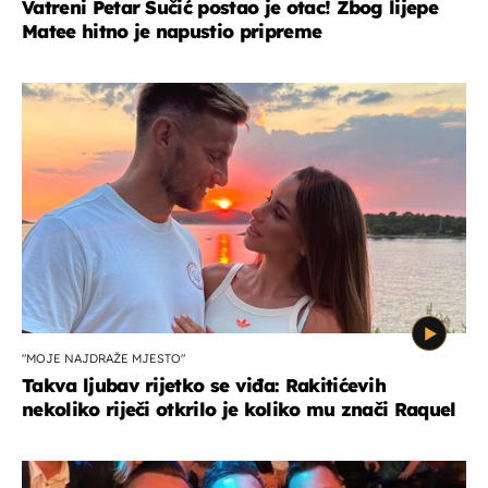
Vatreni Petar Sučić postao je otac! Zbog lijepe
Matee hitno je napustio pripreme
"MOJE NAJDRAŽE MJESTO"
Takva ljubav rijetko se viđa: Rakitićevih
nekoliko riječi otkrilo je koliko mu znači Raquel