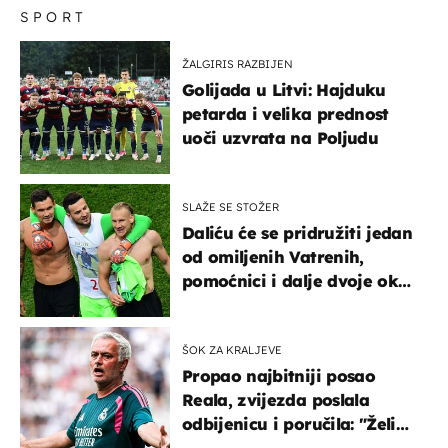
SPORT
ŽALGIRIS RAZBIJEN
Golijada u Litvi: Hajduku
petarda i velika prednost
uoči uzvrata na Poljudu
SLAŽE SE STOŽER
Daliću će se pridružiti jedan
od omiljenih Vatrenih,
pomoćnici i dalje dvoje oko
ponude
ŠOK ZA KRALJEVE
Propao najbitniji posao
Reala, zvijezda poslala
odbijenicu i poručila: "Želim
u Barcelonu"