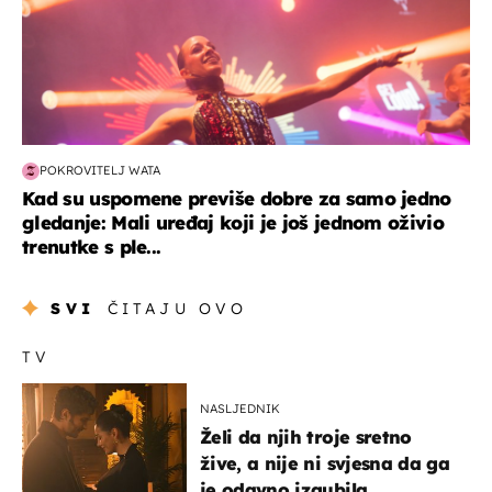
POKROVITELJ WATA
Kad su uspomene previše dobre za samo jedno
gledanje: Mali uređaj koji je još jednom oživio
trenutke s ple...
SVI
ČITAJU OVO
TV
NASLJEDNIK
Želi da njih troje sretno
žive, a nije ni svjesna da ga
je odavno izgubila