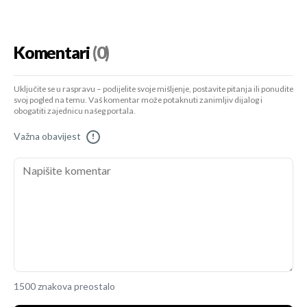
Komentari
(0)
Uključite se u raspravu – podijelite svoje mišljenje, postavite pitanja ili ponudite
svoj pogled na temu. Vaš komentar može potaknuti zanimljiv dijalog i
obogatiti zajednicu našeg portala.
Važna obavijest
!
1500 znakova preostalo