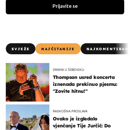
Prijavite se
SVJEŽE
NAJČITANIJE
NAJKOMENTIRAN
DRAMA U ŠIBENIKU
Thompson usred koncerta
iznenada prekinuo pjesmu:
"Zovite hitnu!"
RASKOŠNA PROSLAVA
Ovako je izgledalo
vjenčanje Tije Jurčić: Do