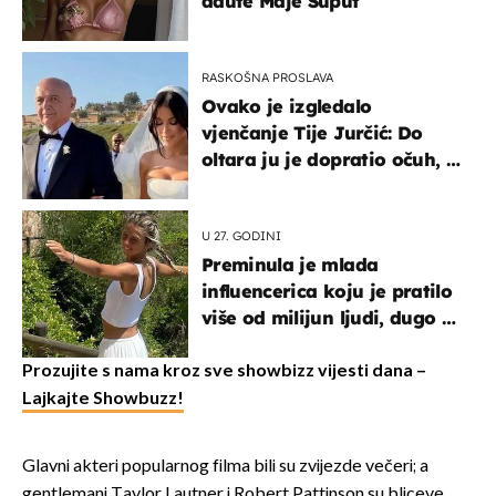
adute Maje Šuput
RASKOŠNA PROSLAVA
Ovako je izgledalo
vjenčanje Tije Jurčić: Do
oltara ju je dopratio očuh, a
slavilo se uz Olivera i Rozgu
U 27. GODINI
Preminula je mlada
influencerica koju je pratilo
više od milijun ljudi, dugo se
borila s opakom bolesti
Prozujite s nama kroz sve showbizz vijesti dana –
Lajkajte Showbuzz!
Glavni akteri popularnog filma bili su zvijezde večeri; a
gentlemani Taylor Lautner i Robert Pattinson su bliceve