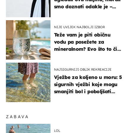
smo doznati odakle je –
košta samo 18 eura
NIJE UVIJEK NAJBOLJI IZBOR
Teže vam je piti običnu
vodu pa posežete za
mineralnom? Evo što to čini
organizmu
NAJSIGURNIJI OBLIK REKREACIJE
Vježbe za koljeno u moru: 5
sigurnih vježbi koje mogu
smanjiti bol i poboljšati
pokretljivost
ZABAVA
LOL