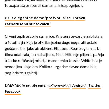
fotoaparata prepustili damama, i nisu pogriješili.
>> Iz elegantne dame 'pretvorila' se u pravu
razbarušenu buntovnicu!
Crveni tepih osvojile su minice: Kristen Stewart je zablistala
u žutoj haljini koja je otkrila njezine duge noge, ali i ostale
gošće su bile jako atraktivne. Elizabeth Reaser, glumica iz
filma odabrala je crnu haljinicu, Nicki Hilton je plijenila pažnju
u žarko ružičastoj minici, a manekenka Jessica White bila je
neodoljiva u bijelom. Koliko su zgodne slavne dame bile,
pogledajte u galeriji!
DNEVNIK.hr pratite putem
iPhone/iPad
|
Android
|
Twitter
|
Facebook