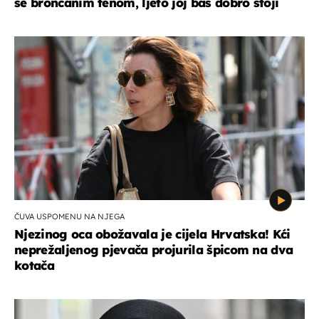
se brončanim tenom, ljeto joj baš dobro stoji
ČUVA USPOMENU NA NJEGA
Njezinog oca obožavala je cijela Hrvatska! Kći
neprežaljenog pjevača projurila špicom na dva
kotača