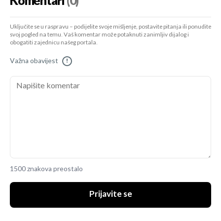
Komentari
(0)
Uključite se u raspravu – podijelite svoje mišljenje, postavite pitanja ili ponudite
svoj pogled na temu. Vaš komentar može potaknuti zanimljiv dijalog i
obogatiti zajednicu našeg portala.
Važna obavijest
!
1500 znakova preostalo
Prijavite se