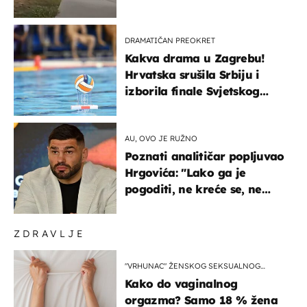
ga!"
DRAMATIČAN PREOKRET
Kakva drama u Zagrebu!
Hrvatska srušila Srbiju i
izborila finale Svjetskog
prvenstva
AU, OVO JE RUŽNO
Poznati analitičar popljuvao
Hrgovića: "Lako ga je
pogoditi, ne kreće se, ne
koristi noge..."
ZDRAVLJE
"VRHUNAC" ŽENSKOG SEKSUALNOG
ISKUSTVA
Kako do vaginalnog
orgazma? Samo 18 % žena