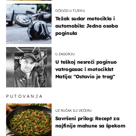
OČEVID U TIJEKU
Težak sudar motocikla i
automobila: Jedna osoba
poginula
U ZAGORJU
U teškoj nesreći poginuo
vatrogasac i motociklst
Matija: "Ostavio je trag"
PUTOVANJA
UZ RUČAK ILI VEČERU
Savršeni prilog: Recept za
najfinije mahune sa špekom