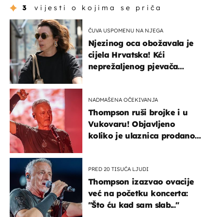
3
vijesti o kojima se priča
ČUVA USPOMENU NA NJEGA
Njezinog oca obožavala je
cijela Hrvatska! Kći
neprežaljenog pjevača
projurila špicom na dva
kotača
NADMAŠENA OČEKIVANJA
Thompson ruši brojke i u
Vukovaru! Objavljeno
koliko je ulaznica prodano
u kratkom vremenu
PRED 20 TISUĆA LJUDI
Thompson izazvao ovacije
već na početku koncerta:
"Što ću kad sam slab..."