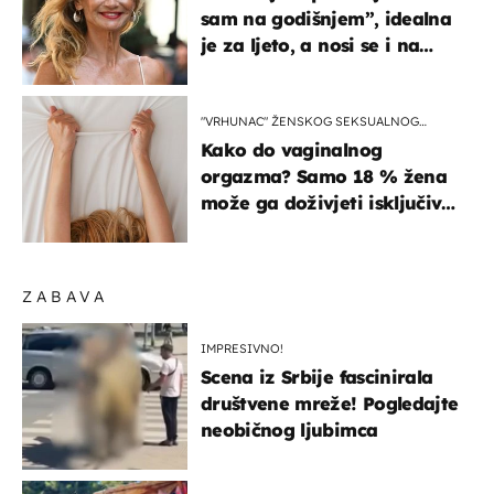
sam na godišnjem”, idealna
je za ljeto, a nosi se i na
zagrebačkoj špici
"VRHUNAC" ŽENSKOG SEKSUALNOG
ISKUSTVA
Kako do vaginalnog
orgazma? Samo 18 % žena
može ga doživjeti isključivo
na ovaj način
ZABAVA
IMPRESIVNO!
Scena iz Srbije fascinirala
društvene mreže! Pogledajte
neobičnog ljubimca