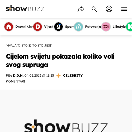
Dnevnik.hr
Vijesti
Sport
Putovanja
Lifestyle
'HVALA TI ŠTO SI TO ŠTO JESI'
Cijelom svijetu pokazala koliko voli
svog supruga
Piše
D.D.N.
,
04.08.2013 @ 18:25
CELEBRITY
KOMENTARI
OMOGUĆI OBAVIJESTI