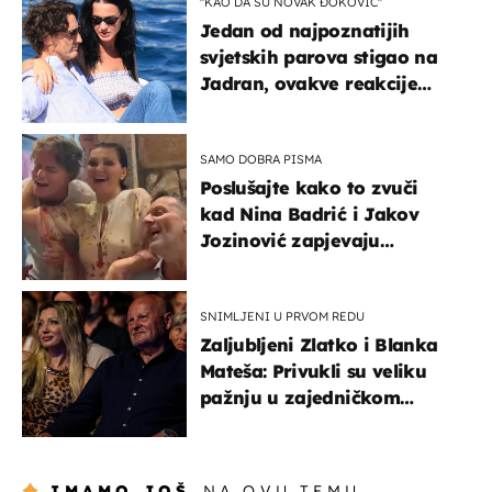
"KAO DA SU NOVAK ĐOKOVIĆ"
Jedan od najpoznatijih
svjetskih parova stigao na
Jadran, ovakve reakcije
vjerojatno nisu očekivali
SAMO DOBRA PISMA
Poslušajte kako to zvuči
kad Nina Badrić i Jakov
Jozinović zapjevaju
Oliverov hit!
SNIMLJENI U PRVOM REDU
Zaljubljeni Zlatko i Blanka
Mateša: Privukli su veliku
pažnju u zajedničkom
izlasku
IMAMO JOŠ
NA OVU TEMU