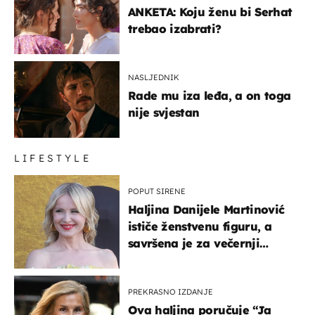
ANKETA: Koju ženu bi Serhat
trebao izabrati?
NASLJEDNIK
Rade mu iza leđa, a on toga
nije svjestan
LIFESTYLE
POPUT SIRENE
Haljina Danijele Martinović
ističe ženstvenu figuru, a
savršena je za večernji
izlazak na moru
PREKRASNO IZDANJE
Ova haljina poručuje “Ja