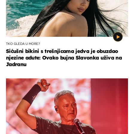
TKO GLEDA U MORE?
Sićušni bikini s trešnjicama jedva je obuzdao
njezine adute: Ovako bujna Slavonka uživa na
Jadranu