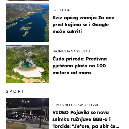
15 PITANJA
Kviz općeg znanja: Za one
pred kojima se i Google
može sakriti
NAJMANJA NA SVIJETU
Čudo prirode: Predivna
pješčana plaža na 100
metara od mora
SPORT
CIPELARILI GA DOK JE LEŽAO
VIDEO Pojavila se nova
snimka tučnjave BBB-a i
Torcide: "Je*ote, pa ubit će