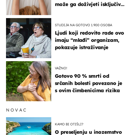
može ga doživjeti isključivo
na ovaj način
STUDIJA NA GOTOVO 1.900 OSOBA
Ljudi koji redovito rade ovo
imaju “mlađi” organizam,
pokazuje istraživanje
VAŽNO!
Gotovo 90 % smrti od
srčanih bolesti povezano je
s ovim čimbenicima rizika
NOVAC
KAMO BI OTIŠLI?
O preseljenju u inozemstvo