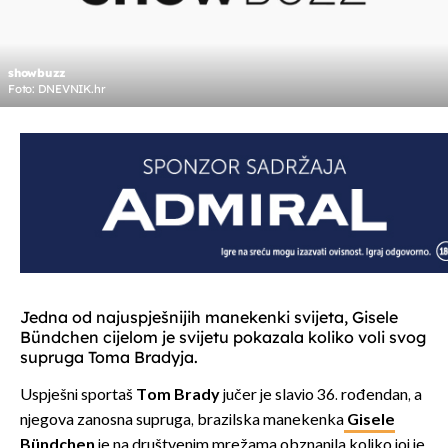
showbuzz
Foto: DNEVNIK.hr
Jedna od najuspješnijih manekenki svijeta, Gisele
Bündchen cijelom je svijetu pokazala koliko voli svog
supruga Toma Bradyja.
Uspješni sportaš
Tom Brady
jučer je slavio 36. rođendan, a
njegova zanosna supruga, brazilska manekenka
Gisele
Bündchen
je na društvenim mrežama obznanila koliko joj je