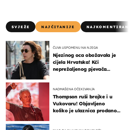
SVJEŽE
NAJČITANIJE
NAJKOMENTIRAN
ČUVA USPOMENU NA NJEGA
Njezinog oca obožavala je
cijela Hrvatska! Kći
neprežaljenog pjevača
projurila špicom na dva
kotača
NADMAŠENA OČEKIVANJA
Thompson ruši brojke i u
Vukovaru! Objavljeno
koliko je ulaznica prodano
u kratkom vremenu