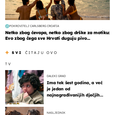
POKROVITELJ CARLSBERG CROATIA
Netko zbog ćevapa, netko zbog drške za motiku:
Evo zbog čega sve Hrvati duguju pivo...
SVI
ČITAJU OVO
TV
DALEKI GRAD
Ima tek šest godina, a već
je jedan od
najnagrađivanijih dječjih
glumaca
NASLJEDNIK