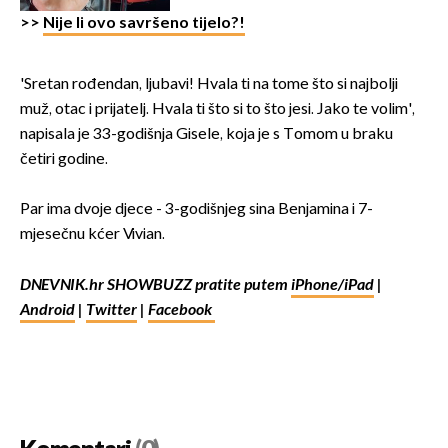
>>
Nije li ovo savršeno tijelo?!
'Sretan rođendan, ljubavi! Hvala ti na tome što si najbolji
muž, otac i prijatelj. Hvala ti što si to što jesi. Jako te volim',
napisala je 33-godišnja Gisele, koja je s Tomom u braku
četiri godine.
Par ima dvoje djece - 3-godišnjeg sina Benjamina i 7-
mjesečnu kćer Vivian.
DNEVNIK.hr SHOWBUZZ pratite putem
iPhone/iPad
|
Android
|
Twitter
|
Facebook