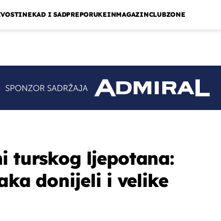
IVOSTI
NEKAD I SAD
PREPORUKE
INMAGAZIN
CLUBZONE
i turskog ljepotana:
aka donijeli i velike