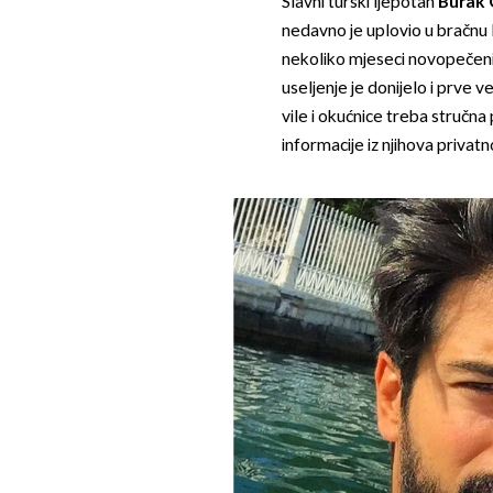
Slavni turski ljepotan
Burak 
nedavno je uplovio u bračnu
nekoliko mjeseci novopečeni s
useljenje je donijelo i prve
vile i okućnice treba stručna
informacije iz njihova privatn