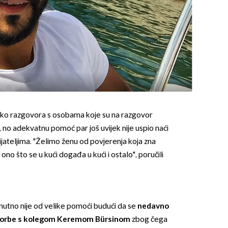
liko razgovora s osobama koje su na razgovor
 no adekvatnu pomoć par još uvijek nije uspio naći
ijateljima. "Želimo ženu od povjerenja koja zna
 ono što se u kući događa u kući i ostalo", poručili
enutno nije od velike pomoći budući da se
nedavno
m borbe s kolegom Keremom Bürsinom
zbog čega