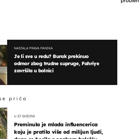
proble
NASTALA PRAVA PANIKA
Je li sve u redu? Burak prekinuo
odmor zbog trudne supruge, Fahriye
završila u bolnici
 se priča
U 27. GODINI
Preminula je mlada influencerica
koju je pratilo više od milijun ljudi,