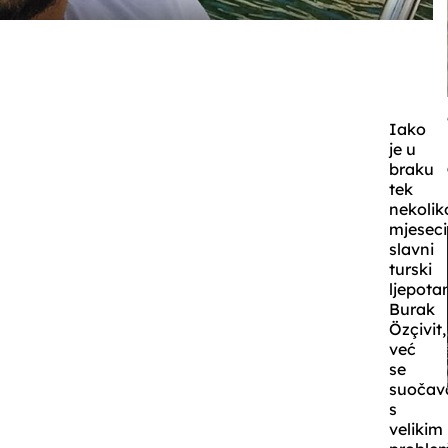
Iako
je u
braku
tek
nekolik
mjeseci
slavni
turski
ljepota
Burak
Özçivit,
već
se
suočav
s
velikim