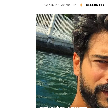
CELEBRITY
Piše
K.B.
,
14.11.2017 @ 10:14
Burak Ozcivit (FOTO: Instagram)