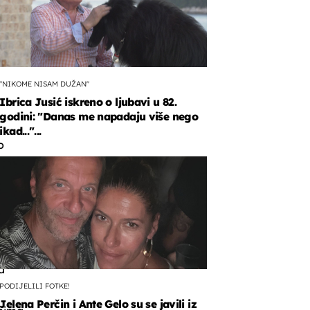
"NIKOME NISAM DUŽAN"
Ibrica Jusić iskreno o ljubavi u 82.
godini: "Danas me napadaju više nego
ikad..."...
o
,
n
a
PODIJELILI FOTKE!
Jelena Perčin i Ante Gelo su se javili iz