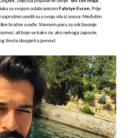
Özçivit
, zvijezda popularne serije
"Bit ćeš moja"
,
 luku sa svojom odabranicom
Fahriye Evcen
.
Prije
upružnici uselili su u svoju vilu iz snova. Međutim,
 velike bračne svađe. Slavnom paru za održavanje
 pomoć, ali boje se kako će, ako nekoga zaposle,
og života dospjeti u javnost.
OMOGUĆI OBAVIJESTI