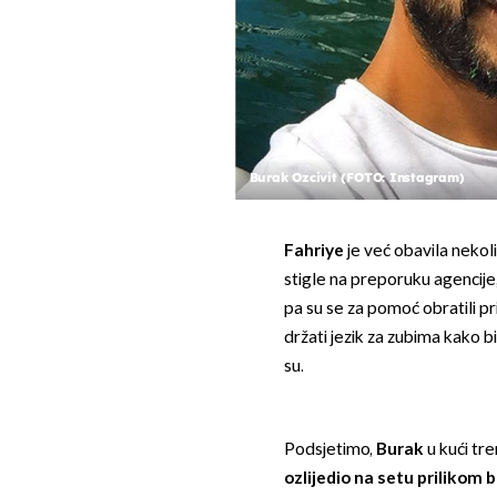
Burak Ozcivit (FOTO: Instagram)
Fahriye
je već obavila neko
stigle na preporuku agencije,
pa su se za pomoć obratili pr
držati jezik za zubima kako bi
su.
Podsjetimo,
Burak
u kući tr
ozlijedio na setu priliko