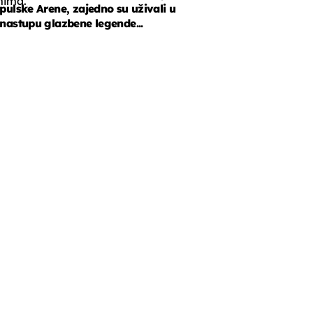
mima.
pulske Arene, zajedno su uživali u
nastupu glazbene legende...