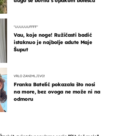
dugo se borila s opakom bolešću
"UUUUUUFFFF"
Vau, koje noge! Ružičasti badić
istaknuo je najbolje adute Maje
Šuput
VRLO ZANIMLJIVO!
Franka Batelić pokazala što nosi
na more, bez ovoga ne može ni na
odmoru