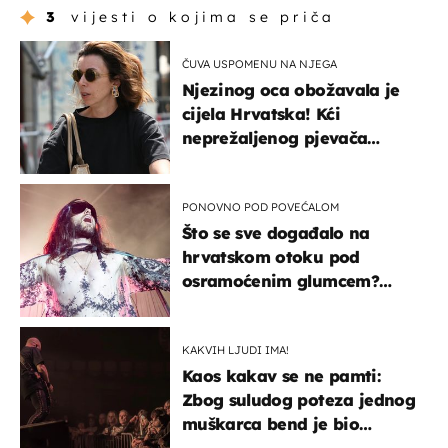
3
vijesti o kojima se priča
ČUVA USPOMENU NA NJEGA
Njezinog oca obožavala je
cijela Hrvatska! Kći
neprežaljenog pjevača
projurila špicom na dva
kotača
PONOVNO POD POVEĆALOM
Što se sve događalo na
hrvatskom otoku pod
osramoćenim glumcem?
Bizarni prizori i danas
izazivaju nevjericu
KAKVIH LJUDI IMA!
Kaos kakav se ne pamti:
Zbog suludog poteza jednog
muškarca bend je bio