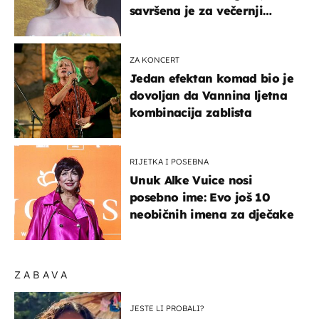
savršena je za večernji
izlazak na moru
ZA KONCERT
Jedan efektan komad bio je
dovoljan da Vannina ljetna
kombinacija zablista
RIJETKA I POSEBNA
Unuk Alke Vuice nosi
posebno ime: Evo još 10
neobičnih imena za dječake
ZABAVA
JESTE LI PROBALI?