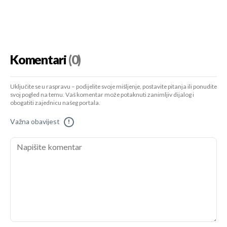
Komentari
(0)
Uključite se u raspravu – podijelite svoje mišljenje, postavite pitanja ili ponudite
svoj pogled na temu. Vaš komentar može potaknuti zanimljiv dijalog i
obogatiti zajednicu našeg portala.
Važna obavijest
!