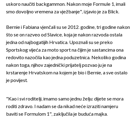
uskoro naučiti backgammon. Nakon moje Formule 1, imali
smo dovoljno vremena za vježbanje", izjavio je za Blick.
Bernie i Fabiana vjenčali su se 2012. godine, tri godine nakon
što se on razveo od Slavice, koja je nakon razvoda ostala
jedna od najbogatijih Hrvatica. Upoznali su se preko
Sportskog vijeća za moto sport na čijim je sastancima ona
redovito nazočila kao jedna poduzetnica. Nekoliko godina
nakon toga, njihov zajednički prijatelj pozvao ju je na
krstarenje Hrvatskom na kojem je bio i Bernie, a sve ostalo
je povijest.
"Kao i svi roditelji, imamo samo jednu želju: dijete se mora
roditi zdravo. I nadam se da nikad neće izraziti namjeru
baviti se Formulom 1", zaključila je buduća majka.