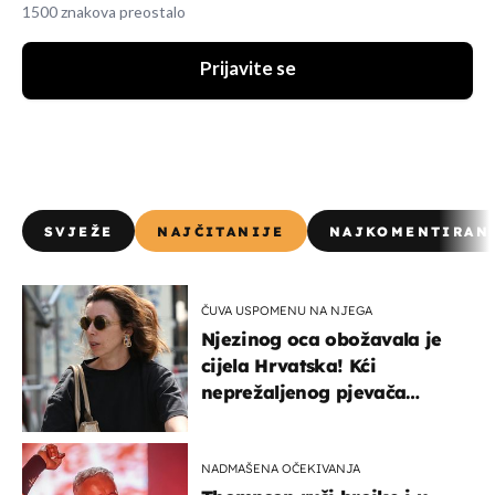
1500 znakova preostalo
Prijavite se
SVJEŽE
NAJČITANIJE
NAJKOMENTIRAN
ČUVA USPOMENU NA NJEGA
Njezinog oca obožavala je
cijela Hrvatska! Kći
neprežaljenog pjevača
projurila špicom na dva
kotača
NADMAŠENA OČEKIVANJA