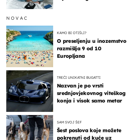
kilograma! Evo tko ga smije
uzimati i koje su nuspojave
NOVAC
KAMO BI OTIŠLI?
O preseljenju u inozemstvo
razmišlja 9 od 10
Europljana
TREĆI UNIKATNI BUGATTI
Nazvan je po vrsti
srednjovjekovnog viteškog
konja i visok samo metar
SAM SVOJ ŠEF
Šest poslova koje možete
pokrenuti od kuće uz