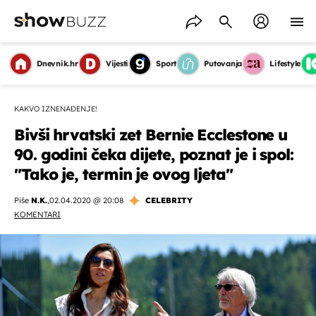
Dnevnik.hr
Vijesti
Sport
Putovanja
Lifestyle
KAKVO IZNENAĐENJE!
Bivši hrvatski zet Bernie Ecclestone u
90. godini čeka dijete, poznat je i spol:
"Tako je, termin je ovog ljeta"
Piše
N.K.
,
02.04.2020 @ 20:08
CELEBRITY
KOMENTARI
OMOGUĆI OBAVIJESTI