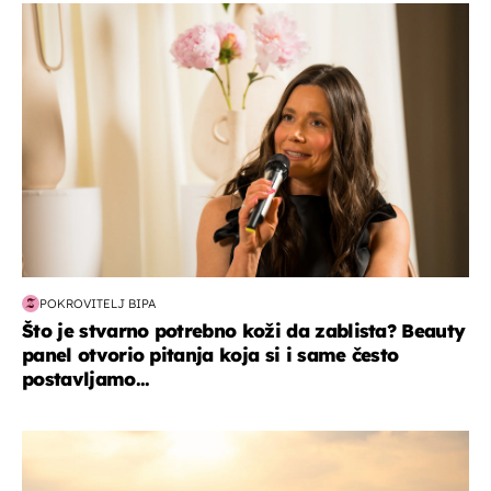
moda & ljepota
POKROVITELJ BIPA
Što je stvarno potrebno koži da zablista? Beauty
panel otvorio pitanja koja si i same često
postavljamo...
zanimljivosti