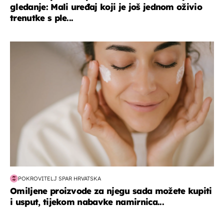
gledanje: Mali uređaj koji je još jednom oživio
trenutke s ple...
moda & ljepota
POKROVITELJ SPAR HRVATSKA
Omiljene proizvode za njegu sada možete kupiti
i usput, tijekom nabavke namirnica...