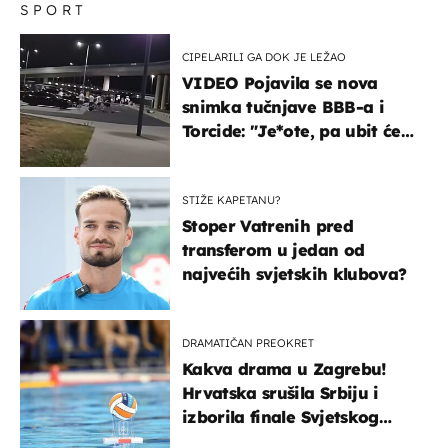
SPORT
CIPELARILI GA DOK JE LEŽAO
VIDEO Pojavila se nova
snimka tučnjave BBB-a i
Torcide: "Je*ote, pa ubit će
ga!"
STIŽE KAPETANU?
Stoper Vatrenih pred
transferom u jedan od
najvećih svjetskih klubova?
DRAMATIČAN PREOKRET
Kakva drama u Zagrebu!
Hrvatska srušila Srbiju i
izborila finale Svjetskog
prvenstva