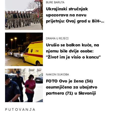
BURE BARUTA
Ukrajinski stručnjak
upozorava na novu
prijetnju: Ovaj grad u BiH-u
bi mogao biti žarište
DRAMA U RIJECI
Urušio se balkon kuće, na
njemu bile dvije osobe:
"Život im je visio o koncu"
NAKON SUKOBA
FOTO Ovo je žena (36)
osumnjičena za ubojstvo
partnera (71) u Slavoniji
PUTOVANJA