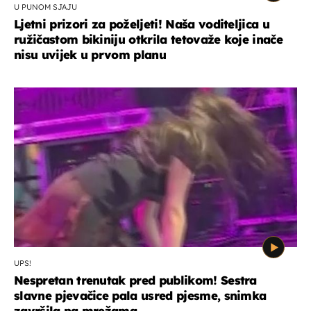
U PUNOM SJAJU
Ljetni prizori za poželjeti! Naša voditeljica u
ružičastom bikiniju otkrila tetovaže koje inače
nisu uvijek u prvom planu
UPS!
Nespretan trenutak pred publikom! Sestra
slavne pjevačice pala usred pjesme, snimka
završila na mrežama