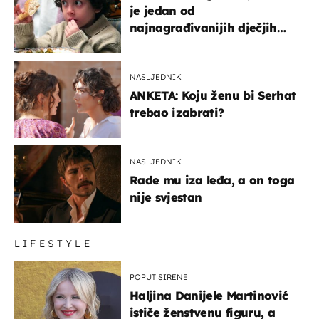
je jedan od
najnagrađivanijih dječjih
glumaca
NASLJEDNIK
ANKETA: Koju ženu bi Serhat
trebao izabrati?
NASLJEDNIK
Rade mu iza leđa, a on toga
nije svjestan
LIFESTYLE
POPUT SIRENE
Haljina Danijele Martinović
ističe ženstvenu figuru, a