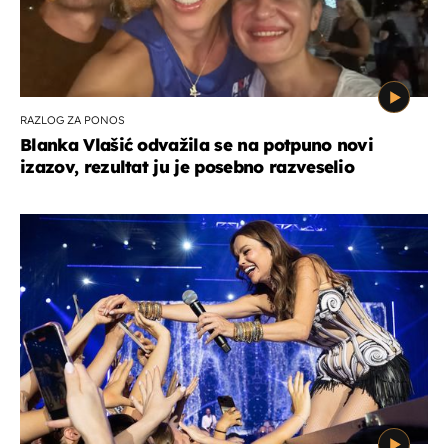
RAZLOG ZA PONOS
Blanka Vlašić odvažila se na potpuno novi
izazov, rezultat ju je posebno razveselio