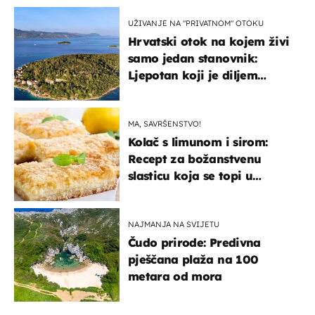
UŽIVANJE NA "PRIVATNOM" OTOKU
Hrvatski otok na kojem živi
samo jedan stanovnik:
Ljepotan koji je diljem
svijeta poznat po svojem
"bijelom zlatu"
MA, SAVRŠENSTVO!
Kolač s limunom i sirom:
Recept za božanstvenu
slasticu koja se topi u
ustima
NAJMANJA NA SVIJETU
Čudo prirode: Predivna
pješčana plaža na 100
metara od mora