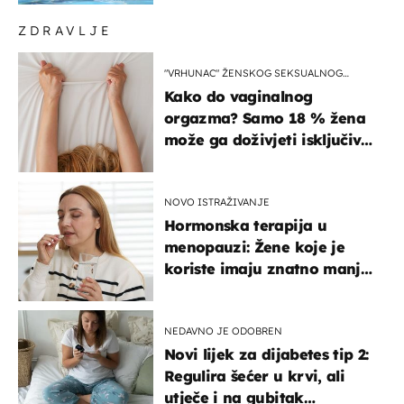
ZDRAVLJE
"VRHUNAC" ŽENSKOG SEKSUALNOG
ISKUSTVA
Kako do vaginalnog
orgazma? Samo 18 % žena
može ga doživjeti isključivo
na ovaj način
NOVO ISTRAŽIVANJE
Hormonska terapija u
menopauzi: Žene koje je
koriste imaju znatno manji
rizik od ovoga
NEDAVNO JE ODOBREN
Novi lijek za dijabetes tip 2:
Regulira šećer u krvi, ali
utječe i na gubitak