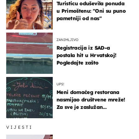
Turisticu oduševila ponuda
u Primoštenu: "Oni su puno
pametniji od nas"
ZANIMLJIVO
Registracija iz SAD-a
postala hit u Hrvatskoj!
Pogledajte zašto
UPS!
Meni domaćeg restorana
nasmijao društvene mreže!
Za sve je zaslužan
urnebesan naziv jela
VIJESTI