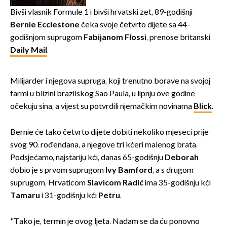
prisiljen prekinuti nastup
Bivši vlasnik Formule 1 i bivši hrvatski zet, 89-godišnji
Bernie Ecclestone
čeka svoje četvrto dijete sa 44-
godišnjom suprugom
Fabijanom Flossi
, prenose britanski
Daily Mail
.
Milijarder i njegova supruga, koji trenutno borave na svojoj
farmi u blizini brazilskog Sao Paula, u lipnju ove godine
očekuju sina, a vijest su potvrdili njemačkim novinama
Blick
.
Bernie će tako četvrto dijete dobiti nekoliko mjeseci prije
svog 90. rođendana, a njegove tri kćeri malenog brata.
Podsjećamo, najstariju kći, danas 65-godišnju
Deborah
dobio je s prvom suprugom
Ivy Bamford
, a s drugom
suprugom, Hrvaticom
Slavicom Radić
ima 35-godišnju kći
Tamaru
i 31-godišnju kći
Petru
.
"Tako je, termin je ovog ljeta. Nadam se da ću ponovno