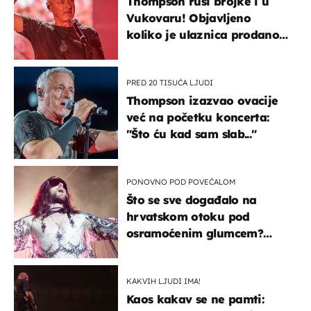
Thompson ruši brojke i u
Vukovaru! Objavljeno
koliko je ulaznica prodano
u kratkom vremenu
PRED 20 TISUĆA LJUDI
Thompson izazvao ovacije
već na početku koncerta:
"Što ću kad sam slab..."
PONOVNO POD POVEĆALOM
Što se sve događalo na
hrvatskom otoku pod
osramoćenim glumcem?
Bizarni prizori i danas
izazivaju nevjericu
KAKVIH LJUDI IMA!
Kaos kakav se ne pamti: