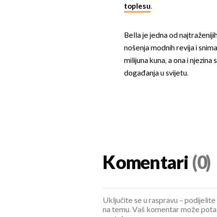
toplesu
.
Bella je jedna od najtraženiji
nošenja modnih revija i snima
milijuna kuna, a ona i njezin
događanja u svijetu.
Komentari
(0)
Uključite se u raspravu – podijelite
na temu. Vaš komentar može potaknu