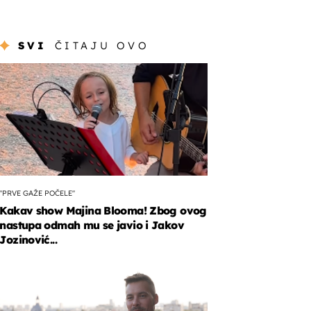
SVI
ČITAJU OVO
"PRVE GAŽE POČELE"
Kakav show Majina Blooma! Zbog ovog
nastupa odmah mu se javio i Jakov
Jozinović...