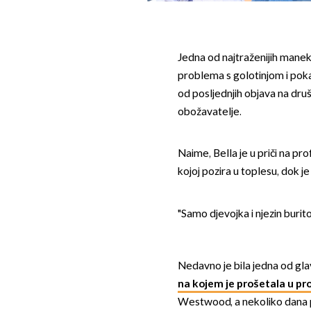
Jedna od najtraženijih mane
problema s golotinjom i pokaz
od posljednjih objava na dru
obožavatelje.
Naime, Bella je u priči na pro
kojoj pozira u toplesu, dok je
"Samo djevojka i njezin burit
Nedavno je bila jedna od gla
na kojem je prošetala u pro
Westwood, a nekoliko dana p