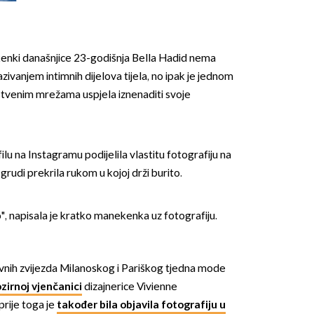
kenki današnjice 23-godišnja Bella Hadid nema
ivanjem intimnih dijelova tijela, no ipak je jednom
štvenim mrežama uspjela iznenaditi svoje
filu na Instagramu podijelila vlastitu fotografiju na
 grudi prekrila rukom u kojoj drži burito.
o", napisala je kratko manekenka uz fotografiju.
vnih zvijezda Milanoskog i Pariškog tjedna mode
zirnoj vjenčanici
dizajnerice Vivienne
rije toga je
također bila objavila fotografiju u