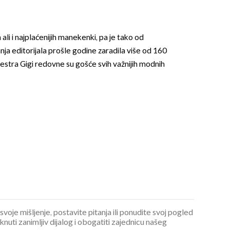
h ali i najplaćenijih manekenki, pa je tako od
nja editorijala prošle godine zaradila više od 160
a sestra Gigi redovne su gošće svih važnijih modnih
OMOGUĆI OBAVIJESTI
 svoje mišljenje, postavite pitanja ili ponudite svoj pogled
ti zanimljiv dijalog i obogatiti zajednicu našeg