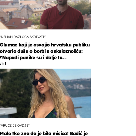
"NEMAM RAZLOGA SKRIVATI"
Glumac koji je osvojio hrvatsku publiku
otvorio dušu o borbi s anksioznošću:
e
"Napadi panike su i dalje tu....
vati
ćene
fije
enim
a.
"VRUĆE JE OVDJE"
Malo tko zna da je bila misica! Badić je