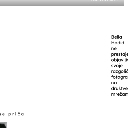
Bella
Hadid
ne
prestaj
objavlji
svoje
razgoli
fotogra
na
društv
mrežam
 se priča