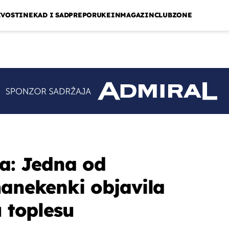
IVOSTI
NEKAD I SAD
PREPORUKE
INMAGAZIN
CLUBZONE
la: Jedna od
manekenki objavila
u toplesu