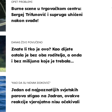
OPET PROBLEMI
Burne scene u trgovačkom centru:
Sergej Trifunović i supruga uhićeni
nakon svađe!
DANAS ŽIVI POVUČENO
Znate li tko je ovo? Kao dijete
ostala je bez oba roditelja, a onda
i bez milijuna koje je trebala
naslijediti
"KAO DA SU NOVAK ĐOKOVIĆ"
Jedan od najpoznatijih svjetskih
parova stigao na Jadran, ovakve
reakcije vjerojatno nisu očekivali