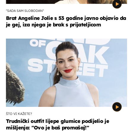
''SADA SAM SLOBODAN''
Brat Angeline Jolie s 53 godine javno objavio da
je gej, iza njega je brak s prijateljicom
ŠTO VI KAŽETE?
Trudnički outfit lijepe glumice podijelio je
mišljenja: ''Ovo je baš promašaj!''