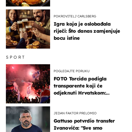
POKROVITELJ CARLSBERG
Igra koja je oslobađala
riječi: Što danas zamjenjuje
bocu istine
SPORT
POGLEDAJTE PORUKU
FOTO Torcida podigla
transparente koji će
odjeknuti Hrvatskom:
Prozvali "moralne vertikale"
JEDAN FAKTOR PRELOMIO
Gattuso potvrdio transfer
Ivanovića: "Sve smo