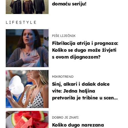
domaću seriju!
LIFESTYLE
PIŠE LIJEČNIK
Fibrilacija atrija i prognoza:
Koliko se dugo može živjeti
s ovom dijagnozom?
MIKROTREND
Sinj, alkari i dašak dolce
vite: Jedna haljina
pretvorila je tribine u scenu
iz talijanskog filma
DOBRO JE ZNATI
Koliko dugo narezana