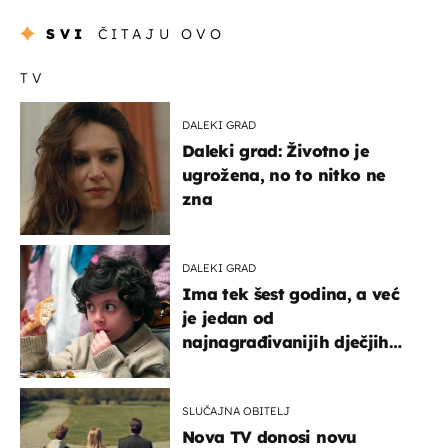
SVI
ČITAJU OVO
TV
DALEKI GRAD
Daleki grad: Životno je
ugrožena, no to nitko ne
zna
DALEKI GRAD
Ima tek šest godina, a već
je jedan od
najnagrađivanijih dječjih
glumaca
SLUČAJNA OBITELJ
Nova TV donosi novu