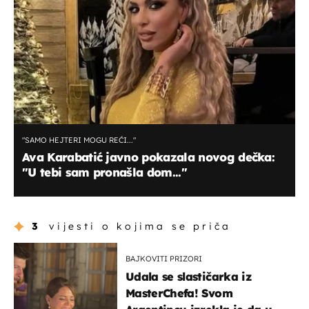
"SAMO HEJTERI MOGU REĆI..."
Ava Karabatić javno pokazala novog dečka:
"U tebi sam pronašla dom..."
3
vijesti o kojima se priča
BAJKOVITI PRIZORI
Udala se slastičarka iz
MasterChefa! Svom