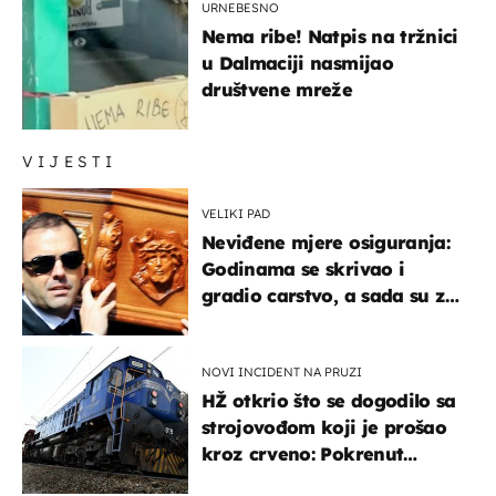
URNEBESNO
Nema ribe! Natpis na tržnici
u Dalmaciji nasmijao
društvene mreže
VIJESTI
VELIKI PAD
Neviđene mjere osiguranja:
Godinama se skrivao i
gradio carstvo, a sada su za
njegovo izručenje naručili
posebno vozilo
NOVI INCIDENT NA PRUZI
HŽ otkrio što se dogodilo sa
strojovođom koji je prošao
kroz crveno: Pokrenut
inspekcijski nadzor