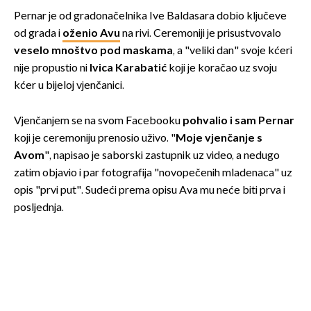
Pernar je od gradonačelnika Ive Baldasara dobio ključeve
od grada i
oženio Avu
na rivi. Ceremoniji je prisustvovalo
veselo mnoštvo pod maskama
, a "veliki dan" svoje kćeri
nije propustio ni
Ivica Karabatić
koji je koračao uz svoju
kćer u bijeloj vjenčanici.
Vjenčanjem se na svom Facebooku
pohvalio i sam Pernar
koji je ceremoniju prenosio uživo. "
Moje vjenčanje s
Avom
", napisao je saborski zastupnik uz video, a nedugo
zatim objavio i par fotografija "novopečenih mladenaca" uz
opis "prvi put". Sudeći prema opisu Ava mu neće biti prva i
posljednja.