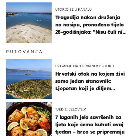
UTOPIO SE U KANALU
Tragedija nakon druženja
na nasipu, pronađeno tijelo
28-godišnjaka: "Nisu čuli ni
jauk ni poziv upomoć"
PUTOVANJA
UŽIVANJE NA "PRIVATNOM" OTOKU
Hrvatski otok na kojem živi
samo jedan stanovnik:
Ljepotan koji je diljem
svijeta poznat po svojem
"bijelom zlatu"
TJEDNI JELOVNIK
7 laganih jela savršenih za
ljeto koje ćemo kuhati ovaj
tjedan – brzo se pripremaju