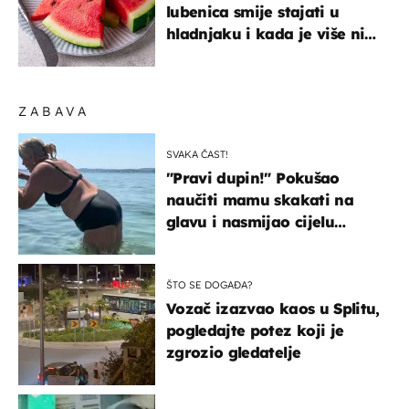
lubenica smije stajati u
hladnjaku i kada je više nije
sigurno jesti?
ZABAVA
SVAKA ČAST!
"Pravi dupin!" Pokušao
naučiti mamu skakati na
glavu i nasmijao cijelu
regiju
ŠTO SE DOGAĐA?
Vozač izazvao kaos u Splitu,
pogledajte potez koji je
zgrozio gledatelje