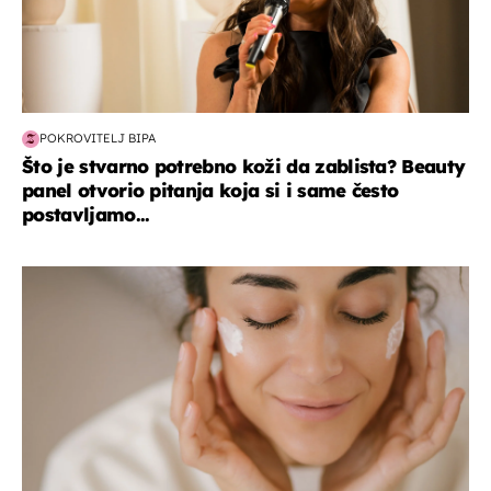
POKROVITELJ BIPA
Što je stvarno potrebno koži da zablista? Beauty
panel otvorio pitanja koja si i same često
postavljamo...
moda & ljepota