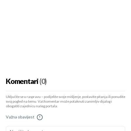
Komentari
(0)
Uključite se u raspravu – podijelite svoje mišljenje, postavite pitanja ili ponudite
svoj pogled na temu. Vaš komentar može potaknuti zanimljiv dijalog i
obogatiti zajednicu našeg portala.
Važna obavijest
!