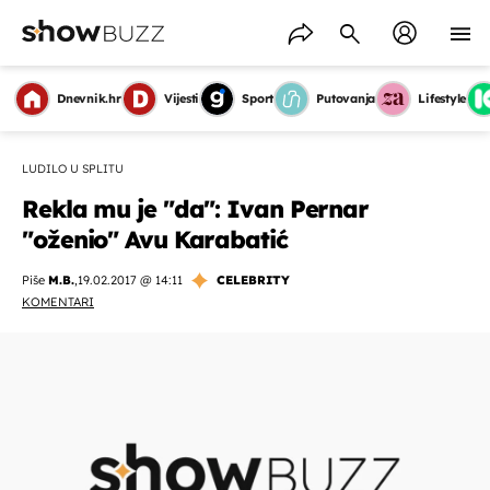
Dnevnik.hr
Vijesti
Sport
Putovanja
Lifestyle
LUDILO U SPLITU
Rekla mu je "da": Ivan Pernar
"oženio" Avu Karabatić
Piše
M.B.
,
19.02.2017 @ 14:11
CELEBRITY
KOMENTARI
OMOGUĆI OBAVIJESTI