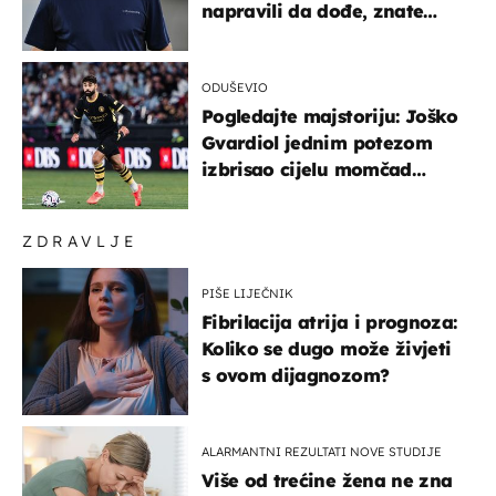
napravili da dođe, znate
kamo je otišao..."
ODUŠEVIO
Pogledajte majstoriju: Joško
Gvardiol jednim potezom
izbrisao cijelu momčad
Atletica
ZDRAVLJE
PIŠE LIJEČNIK
Fibrilacija atrija i prognoza:
Koliko se dugo može živjeti
s ovom dijagnozom?
ALARMANTNI REZULTATI NOVE STUDIJE
Više od trećine žena ne zna