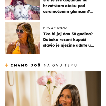
hrvatskom otoku pod
osramoćenim glumcem?
Bizarni prizori i danas
izazivaju nevjericu
PRKOSI VREMENU
Tko bi joj dao 58 godina?
Duboko rezani kupaći
stavio je njezine adute u
prvi plan
IMAMO JOŠ
NA OVU TEMU
moda & ljepota