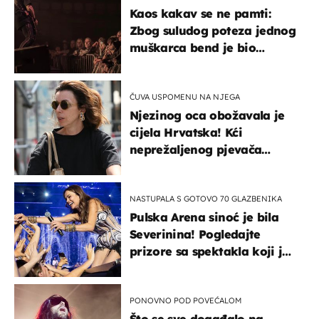
Kaos kakav se ne pamti:
Zbog suludog poteza jednog
muškarca bend je bio
prisiljen prekinuti nastup
ČUVA USPOMENU NA NJEGA
Njezinog oca obožavala je
cijela Hrvatska! Kći
neprežaljenog pjevača
projurila špicom na dva
kotača
NASTUPALA S GOTOVO 70 GLAZBENIKA
Pulska Arena sinoć je bila
Severinina! Pogledajte
prizore sa spektakla koji je
rasprodan mjesec dana
ranije
PONOVNO POD POVEĆALOM
Što se sve događalo na