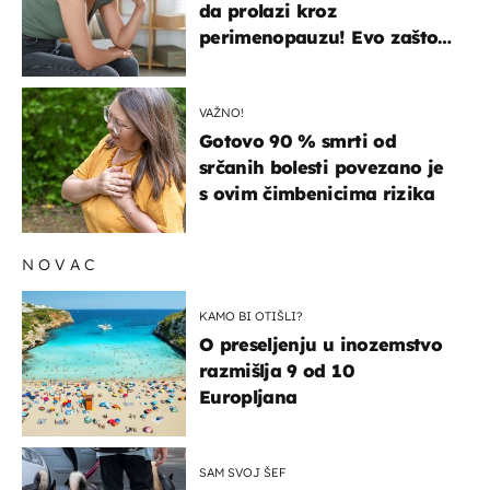
da prolazi kroz
perimenopauzu! Evo zašto
su simptomi toliko
zbunjujući
VAŽNO!
Gotovo 90 % smrti od
srčanih bolesti povezano je
s ovim čimbenicima rizika
NOVAC
KAMO BI OTIŠLI?
O preseljenju u inozemstvo
razmišlja 9 od 10
Europljana
SAM SVOJ ŠEF