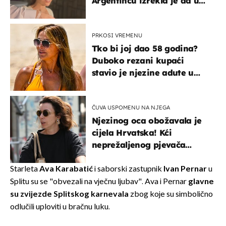
Argentincu izrekla je da u
rodnoj Hercegovini
PRKOSI VREMENU
Tko bi joj dao 58 godina?
Duboko rezani kupaći
stavio je njezine adute u
prvi plan
ČUVA USPOMENU NA NJEGA
Njezinog oca obožavala je
cijela Hrvatska! Kći
neprežaljenog pjevača
projurila špicom na dva
kotača
Starleta
Ava Karabatić
i saborski zastupnik
Ivan Pernar
u
Splitu su se "obvezali na vječnu ljubav". Ava i Pernar
glavne
su zvijezde Splitskog karnevala
zbog koje su simbolično
odlučili uploviti u bračnu luku.