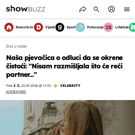
Dnevnik.hr
Vijesti
Sport
Putovanja
Lifestyle
ŽIVI U VJERI
Naša pjevačica o odluci da se okrene
čistoći: ''Nisam razmišljala što će reći
partner...''
Piše
J. C.
,
15.05.2026 @ 17:01
CELEBRITY
KOMENTARI
OMOGUĆI OBAVIJESTI