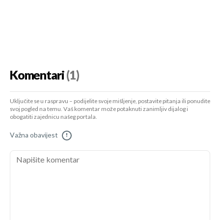
Komentari
(1)
Uključite se u raspravu – podijelite svoje mišljenje, postavite pitanja ili ponudite
svoj pogled na temu. Vaš komentar može potaknuti zanimljiv dijalog i
obogatiti zajednicu našeg portala.
Važna obavijest
!