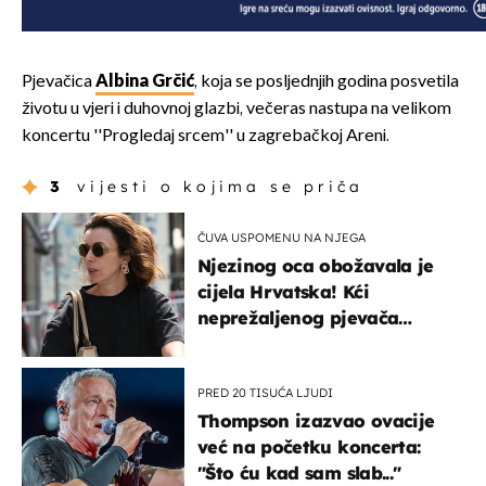
Pjevačica
Albina Grčić
, koja se posljednjih godina posvetila
životu u vjeri i duhovnoj glazbi, večeras nastupa na velikom
koncertu ''Progledaj srcem'' u zagrebačkoj Areni.
3
vijesti o kojima se priča
ČUVA USPOMENU NA NJEGA
Njezinog oca obožavala je
cijela Hrvatska! Kći
neprežaljenog pjevača
projurila špicom na dva
kotača
PRED 20 TISUĆA LJUDI
Thompson izazvao ovacije
već na početku koncerta:
"Što ću kad sam slab..."