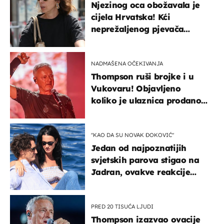
Njezinog oca obožavala je
cijela Hrvatska! Kći
neprežaljenog pjevača
projurila špicom na dva
kotača
NADMAŠENA OČEKIVANJA
Thompson ruši brojke i u
Vukovaru! Objavljeno
koliko je ulaznica prodano
u kratkom vremenu
"KAO DA SU NOVAK ĐOKOVIĆ"
Jedan od najpoznatijih
svjetskih parova stigao na
Jadran, ovakve reakcije
vjerojatno nisu očekivali
PRED 20 TISUĆA LJUDI
Thompson izazvao ovacije