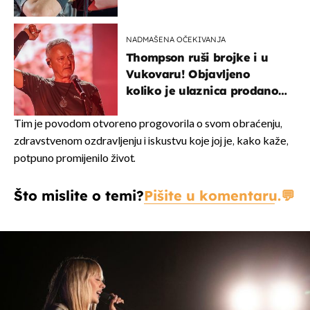
NADMAŠENA OČEKIVANJA
Thompson ruši brojke i u
Vukovaru! Objavljeno
koliko je ulaznica prodano
u kratkom vremenu
Tim je povodom otvoreno progovorila o svom obraćenju,
zdravstvenom ozdravljenju i iskustvu koje joj je, kako kaže,
potpuno promijenilo život.
Što mislite o temi?
Pišite u komentaru.