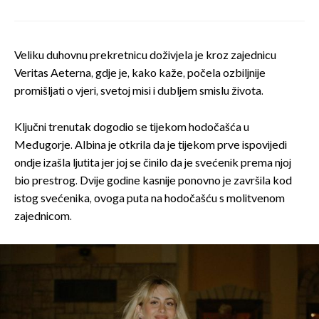
Veliku duhovnu prekretnicu doživjela je kroz zajednicu
Veritas Aeterna, gdje je, kako kaže, počela ozbiljnije
promišljati o vjeri, svetoj misi i dubljem smislu života.
Ključni trenutak dogodio se tijekom hodočašća u
Međugorje. Albina je otkrila da je tijekom prve ispovijedi
ondje izašla ljutita jer joj se činilo da je svećenik prema njoj
bio prestrog. Dvije godine kasnije ponovno je završila kod
istog svećenika, ovoga puta na hodočašću s molitvenom
zajednicom.