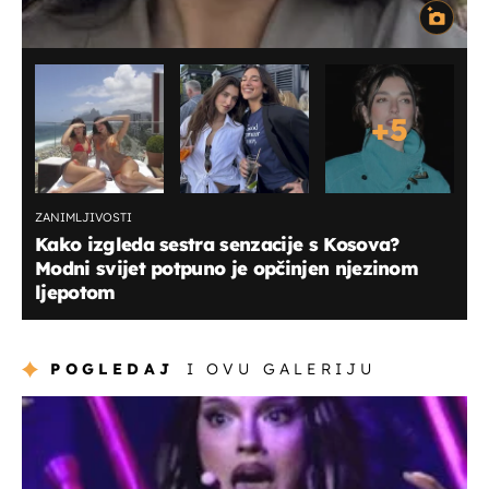
+
5
ZANIMLJIVOSTI
Kako izgleda sestra senzacije s Kosova?
Modni svijet potpuno je opčinjen njezinom
ljepotom
POGLEDAJ
I OVU GALERIJU