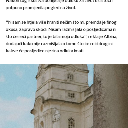
Nakon tog iskustva donijela je odluku za život u čistoći i
potpuno promijenila pogled na život.
''Nisam se htjela više hraniti nečim što mi, premda je finog
okusa, zapravo škodi. Nisam razmišljala o posljedicama ni
što će reći partner, to je bila moja odluka'', rekla je Albina,
dodajući kako nije razmišljala o tome što će reći drugi ni
kakve će posljedice njezina odluka imati.