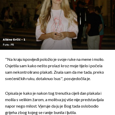
Albina Grčić - 1
Foto: PR
''Na kraju ispovijedi položio je svoje ruke na mene i molio.
Osjetila sam kako nešto prolazi kroz moje tijelo i počela
sam nekontrolirano plakati. Znala sam da me tada, preko
svećeničkih ruku, dotaknuo Isus'', posvjedočila je.
Opisala je kako je nakon tog trenutka cijeli dan plakala i
molila s velikim žarom, a molitva joj više nije predstavljala
napor nego milost. Vjeruje da ju je Bog tada oslobodio
grijeha zbog kojeg se ranije bunila i ljutila.