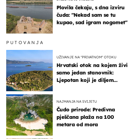
Plovila čekaju, s dna izviru
čuda: "Nekad sam se tu
kupao, sad igram nogomet"
PUTOVANJA
UŽIVANJE NA "PRIVATNOM" OTOKU
Hrvatski otok na kojem živi
samo jedan stanovnik:
Ljepotan koji je diljem
svijeta poznat po svojem
"bijelom zlatu"
NAJMANJA NA SVIJETU
Čudo prirode: Predivna
pješčana plaža na 100
metara od mora