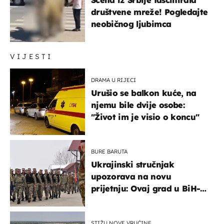
Scena iz Srbije fascinirala
društvene mreže! Pogledajte
neobičnog ljubimca
VIJESTI
DRAMA U RIJECI
Urušio se balkon kuće, na
njemu bile dvije osobe:
"Život im je visio o koncu"
BURE BARUTA
Ukrajinski stručnjak
upozorava na novu
prijetnju: Ovaj grad u BiH-u
bi mogao biti žarište
STIŽU NOVE VRUĆINE