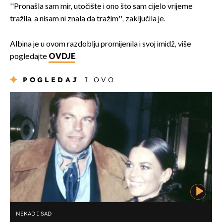
''Pronašla sam mir, utočište i ono što sam cijelo vrijeme
tražila, a nisam ni znala da tražim'', zaključila je.
Albina je u ovom razdoblju promijenila i svoj imidž, više
pogledajte
OVDJE
.
POGLEDAJ
I OVO
NEKAD I SAD