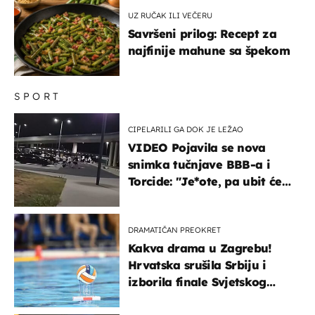
UZ RUČAK ILI VEČERU
Savršeni prilog: Recept za
najfinije mahune sa špekom
SPORT
CIPELARILI GA DOK JE LEŽAO
VIDEO Pojavila se nova
snimka tučnjave BBB-a i
Torcide: "Je*ote, pa ubit će
ga!"
DRAMATIČAN PREOKRET
Kakva drama u Zagrebu!
Hrvatska srušila Srbiju i
izborila finale Svjetskog
prvenstva