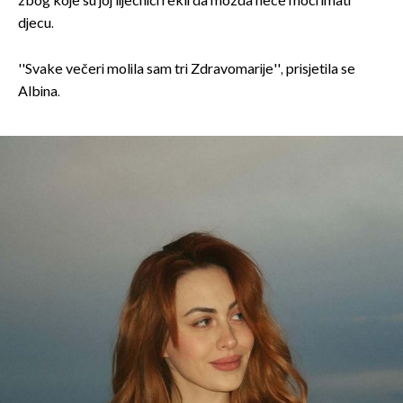
zbog koje su joj liječnici rekli da možda neće moći imati
djecu.
''Svake večeri molila sam tri Zdravomarije'', prisjetila se
Albina.