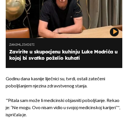
ZANIMLJIVOSTI
Zavirite u skupocjenu kuhinju Luke Modrića u
kojoj bi svatko poželio kuhati
Godinu dana kasnije liječnici su, tvrdi, ostali zatečeni
poboljšanjem njezina zdravstvenog stanja.
''Pitala sam može li medicinski objasniti poboljšanje. Rekao
je: ‘Ne mogu. Ovo nisam vidio u svojoj medicinskoj karijeri’'',
ispričala je.