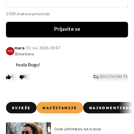
1500 znakova preostalo
Prijavite se
mara
15. svi. 2026 18:47
MA
@markana
hvala Bogu!
0
0
ODGOVORITE
SVJEŽE
NAJČITANIJE
NAJKOMENTIRAN
ČUVA USPOMENU NA NJEGA