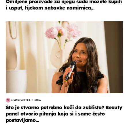
Omiljene proizvode za njegu sada možete kupiti
i usput, tijekom nabavke namirnica...
moda & ljepota
POKROVITELJ BIPA
Što je stvarno potrebno koži da zablista? Beauty
panel otvorio pitanja koja si i same često
postavljamo...