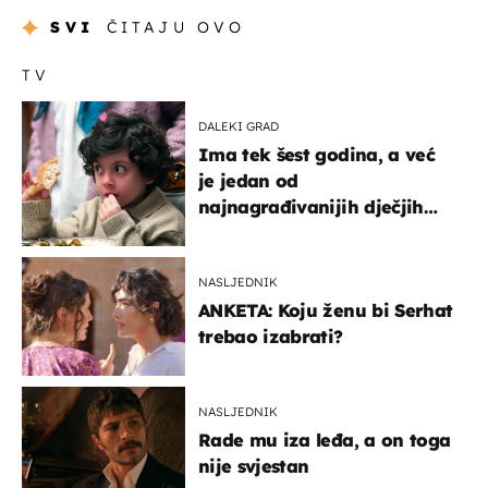
SVI
ČITAJU OVO
TV
DALEKI GRAD
Ima tek šest godina, a već
je jedan od
najnagrađivanijih dječjih
glumaca
NASLJEDNIK
ANKETA: Koju ženu bi Serhat
trebao izabrati?
NASLJEDNIK
Rade mu iza leđa, a on toga
nije svjestan