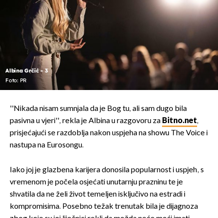
Albina Grčić - 3
Foto: PR
''Nikada nisam sumnjala da je Bog tu, ali sam dugo bila
pasivna u vjeri'', rekla je Albina u razgovoru za
Bitno.net
,
prisjećajući se razdoblja nakon uspjeha na showu The Voice i
nastupa na Eurosongu.
Iako joj je glazbena karijera donosila popularnost i uspjeh, s
vremenom je počela osjećati unutarnju prazninu te je
shvatila da ne želi život temeljen isključivo na estradi i
kompromisima. Posebno težak trenutak bila je dijagnoza