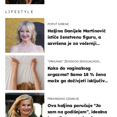
LIFESTYLE
POPUT SIRENE
Haljina Danijele Martinović
ističe ženstvenu figuru, a
savršena je za večernji
izlazak na moru
"VRHUNAC" ŽENSKOG SEKSUALNOG
ISKUSTVA
Kako do vaginalnog
orgazma? Samo 18 % žena
može ga doživjeti isključivo
na ovaj način
PREKRASNO IZDANJE
Ova haljina poručuje “Ja
sam na godišnjem”, idealna