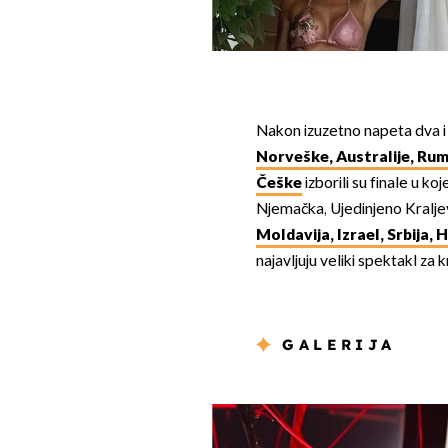
Nakon izuzetno napeta dva i 
Norveške, Australije, Rumu
Češke
izborili su finale u koj
Njemačka, Ujedinjeno Kralje
Moldavija, Izrael, Srbija, 
najavljuju veliki spektakl za k
GALERIJA