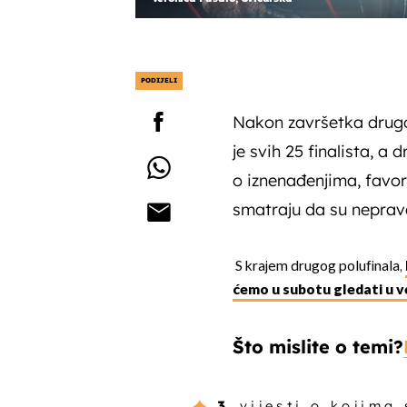
PODIJELI
Nakon završetka drugo
je svih 25 finalista, a
o iznenađenjima, favor
smatraju da su neprave
S krajem drugog polufinala,
ćemo u subotu gledati u ve
Što mislite o temi?
3
vijesti o kojima