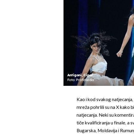
Antigoni, Cipar
Foto: Profimedia
Kao i kod svakog natjecanja, 
mreža pohrlili su na X kako 
natjecanja. Neki su komentir
tiče kvalificiranja u finale, a
Bugarska, Moldavija i Rumunjs