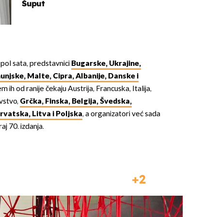
Šuput
pol sata, predstavnici
Bugarske, Ukrajine,
njske, Malte, Cipra, Albanije, Danske i
em ih od ranije čekaju Austrija, Francuska, Italija,
vstvo,
Grčka, Finska, Belgija, Švedska,
Hrvatska, Litva i Poljska
, a organizatori već sada
raj 70. izdanja.
2