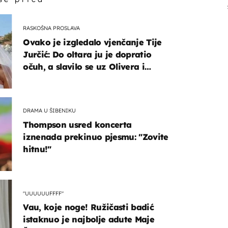
RASKOŠNA PROSLAVA
Ovako je izgledalo vjenčanje Tije
Jurčić: Do oltara ju je dopratio
očuh, a slavilo se uz Olivera i
Rozgu
DRAMA U ŠIBENIKU
Thompson usred koncerta
iznenada prekinuo pjesmu: "Zovite
hitnu!"
"UUUUUUFFFF"
Vau, koje noge! Ružičasti badić
istaknuo je najbolje adute Maje