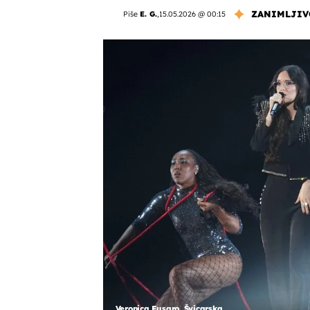
ZANIMLJIV
Piše
E. G.
,
15.05.2026 @ 00:15
Veronica Fusaro, Švicarska