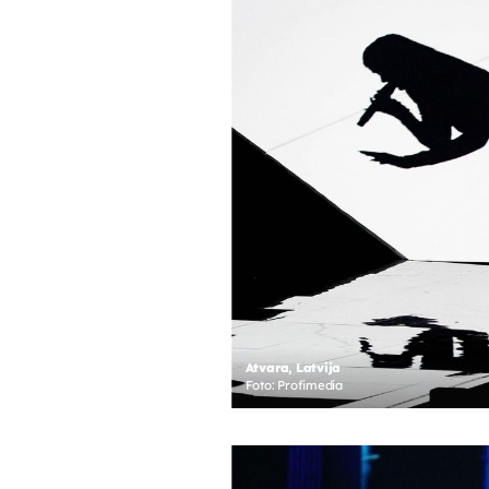
Atvara, Latvija
Foto: Profimedia