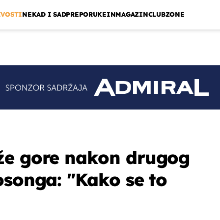
IVOSTI
NEKAD I SAD
PREPORUKE
INMAGAZIN
CLUBZONE
že gore nakon drugog
osonga: "Kako se to