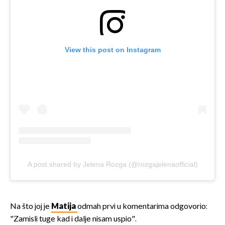
View this post on Instagram
A post shared by Jelena Rozga (@rozgajelenaofficial)
Na što joj je
Matija
odmah prvi u komentarima odgovorio:
"Zamisli tuge kad i dalje nisam uspio".