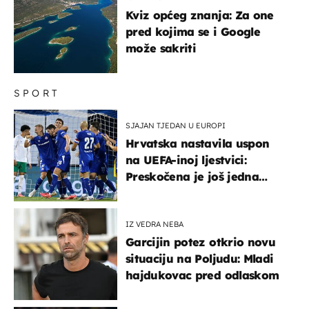
Kviz općeg znanja: Za one
pred kojima se i Google
može sakriti
SPORT
SJAJAN TJEDAN U EUROPI
Hrvatska nastavila uspon
na UEFA-inoj ljestvici:
Preskočena je još jedna
država
IZ VEDRA NEBA
Garcijin potez otkrio novu
situaciju na Poljudu: Mladi
hajdukovac pred odlaskom