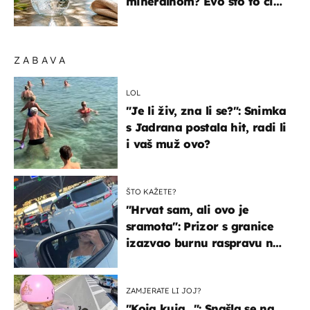
mineralnom? Evo što to čini
organizmu
ZABAVA
LOL
"Je li živ, zna li se?": Snimka
s Jadrana postala hit, radi li
i vaš muž ovo?
ŠTO KAŽETE?
"Hrvat sam, ali ovo je
sramota": Prizor s granice
izazvao burnu raspravu na
društvenim mrežama
ZAMJERATE LI JOJ?
"Koja kuja…": Snašla se na