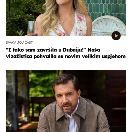
SVAKA JOJ ČAST!
"I tako sam završila u Dubaiju!" Naša
vizažistica pohvalila se novim velikim uspjehom