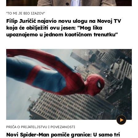
''TO MI JE BIO IZAZOV''
Filip Juričić najavio novu ulogu na Novoj TV
koja će obilježiti ovu jesen: ''Mog lika
upoznajemo u jednom kaotičnom trenutku''
PRIČA O PRIJATELJSTVU I POVEZANOSTI
Novi Spider-Man pomiče granice: U samo tri