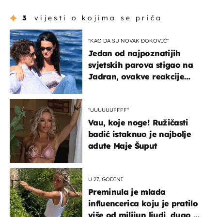
3
vijesti o kojima se priča
"KAO DA SU NOVAK ĐOKOVIĆ"
Jedan od najpoznatijih
svjetskih parova stigao na
Jadran, ovakve reakcije
vjerojatno nisu očekivali
"UUUUUUFFFF"
Vau, koje noge! Ružičasti
badić istaknuo je najbolje
adute Maje Šuput
U 27. GODINI
Preminula je mlada
influencerica koju je pratilo
više od milijun ljudi, dugo se