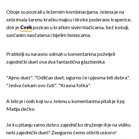
Oboje su pozirali u ležernim kombinacijama. Jelena je na
sebi imala šarenu kratku majicu i široke poderane traperice,
dok je
Cvek
pozirao u kratkim sivim hlačicama, bež košulji,
sunčanim naočalama i bijelim tenisicama.
Pratitelji su naravno odmah u komentarima poželjeli
zajednički duet ova dva fantastična glazbenika:
"Ajmo duet", "Odličan duet, sigurno će i pjesma biti dobra",
"Jedva čekam ovo čuti", "Krasna fotka".
A bilo je i onih koji su u Jelenu u komentarima pitali je li joj
Matija dečko.
Je li u pitanju samo dobro zajedničko druženje ili je na vidiku
neki zajednički duet? Zasigurno ćemo otkriti uskoro!