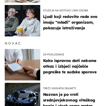
STUDIJA NA GOTOVO 1.900 OSOBA
Ljudi koji redovito rade ovo
imaju “mlađi” organizam,
pokazuje istraživanje
NOVAC
ZA POSLODAVCE
Kako ispravno dati nekome
otkaz i izbjeći najčešće
pogreške te sudske sporove
TREĆI UNIKATNI BUGATTI
Nazvan je po vrsti
srednjovjekovnog viteškog
konja i visok samo metar