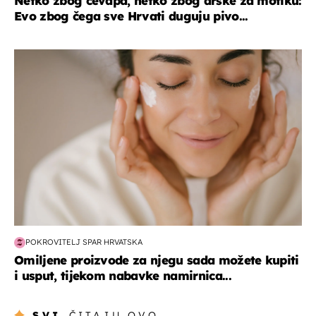
Netko zbog ćevapa, netko zbog drške za motiku:
Evo zbog čega sve Hrvati duguju pivo...
moda & ljepota
POKROVITELJ SPAR HRVATSKA
Omiljene proizvode za njegu sada možete kupiti
i usput, tijekom nabavke namirnica...
SVI
ČITAJU OVO