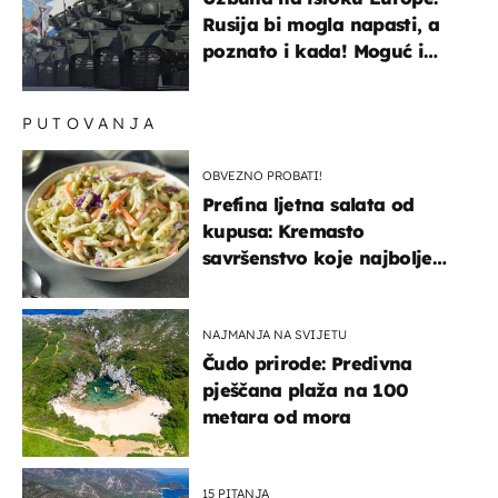
Rusija bi mogla napasti, a
poznato i kada! Moguć i
kopneni upad u članicu
NATO-a
PUTOVANJA
OBVEZNO PROBATI!
Prefina ljetna salata od
kupusa: Kremasto
savršenstvo koje najbolje
paše uz pečeno meso
NAJMANJA NA SVIJETU
Čudo prirode: Predivna
pješčana plaža na 100
metara od mora
15 PITANJA