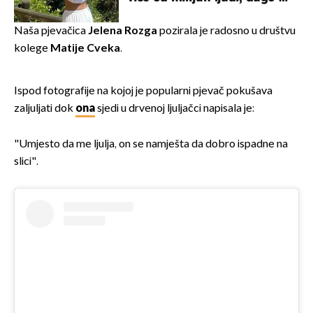
borila s opakom bolešću
Naša pjevačica
Jelena Rozga
pozirala je radosno u društvu
kolege
Matije Cveka
.
Ispod fotografije na kojoj je popularni pjevač pokušava
zaljuljati dok
ona
sjedi u drvenoj ljuljačci napisala je:
"Umjesto da me ljulja, on se namješta da dobro ispadne na
slici".