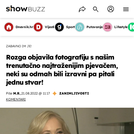
Dnevnik.hr
Vijesti
Sport
Putovanja
Lifestyle
ZABAVNO IM JE!
Rozga objavila fotografiju s našim
trenutačno najtraženijim pjevačem,
neki su odmah bili izravni pa pitali
jednu stvar!
Piše
M.R.
,
21.08.2022 @ 11:17
ZANIMLJIVOSTI
KOMENTARI
OMOGUĆI OBAVIJESTI