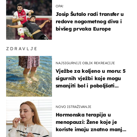
OPA!
Josip Šutalo radi transfer u
redove nogometnog diva i
bivšeg prvaka Europe
ZDRAVLJE
NAJSIGURNIJI OBLIK REKREACIJE
Vježbe za koljeno u moru: 5
sigurnih vježbi koje mogu
smanjiti bol i poboljšati
pokretljivost
NOVO ISTRAŽIVANJE
Hormonska terapija u
menopauzi: Žene koje je
koriste imaju znatno manji
rizik od ovoga