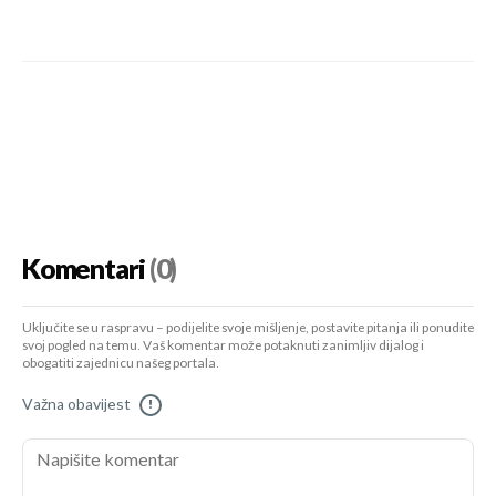
Komentari
(0)
Uključite se u raspravu – podijelite svoje mišljenje, postavite pitanja ili ponudite
svoj pogled na temu. Vaš komentar može potaknuti zanimljiv dijalog i
obogatiti zajednicu našeg portala.
Važna obavijest
!