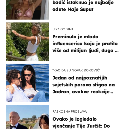
badić istaknuo je najbolje
adute Maje Šuput
U 27. GODINI
Preminula je mlada
influencerica koju je pratilo
više od milijun ljudi, dugo se
borila s opakom bolešću
"KAO DA SU NOVAK ĐOKOVIĆ"
Jedan od najpoznatijih
svjetskih parova stigao na
Jadran, ovakve reakcije
vjerojatno nisu očekivali
RASKOŠNA PROSLAVA
Ovako je izgledalo
vjenčanje Tije Jurčić: Do