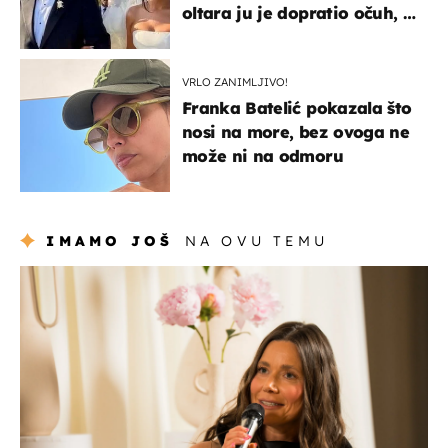
oltara ju je dopratio očuh, a
slavilo se uz Olivera i Rozgu
VRLO ZANIMLJIVO!
Franka Batelić pokazala što
nosi na more, bez ovoga ne
može ni na odmoru
IMAMO JOŠ
NA OVU TEMU
moda & ljepota