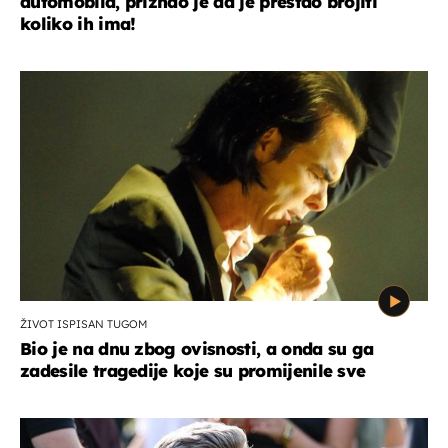
automobila, priznao je da je prestao brojiti
koliko ih ima!
ŽIVOT ISPISAN TUGOM
Bio je na dnu zbog ovisnosti, a onda su ga
zadesile tragedije koje su promijenile sve