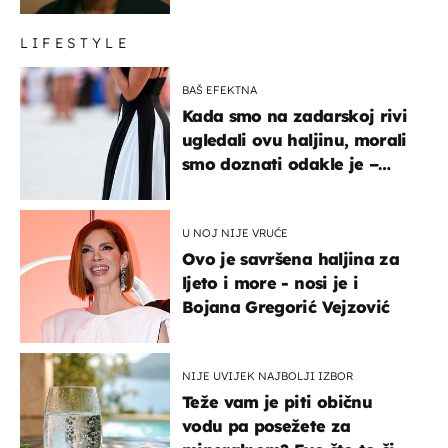
LIFESTYLE
BAŠ EFEKTNA
Kada smo na zadarskoj rivi
ugledali ovu haljinu, morali
smo doznati odakle je –
košta samo 18 eura
U NOJ NIJE VRUĆE
Ovo je savršena haljina za
ljeto i more - nosi je i
Bojana Gregorić Vejzović
NIJE UVIJEK NAJBOLJI IZBOR
Teže vam je piti običnu
vodu pa posežete za