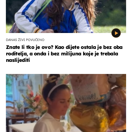
DANAS ŽIVI POVUČENO
Znate li tko je ovo? Kao dijete ostala je bez oba
roditelja, a onda i bez milijuna koje je trebala
naslijediti