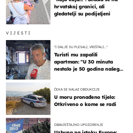
hrvatskoj granici, ali
gledatelji su podijeljeni
VIJESTI
"I DALJE SU PLESALI, VRIŠTALI..."
Turisti mu zapalili
apartman: "U 30 minuta
nestalo je 50 godina našeg
života, supruga i ja ne
možemo oka sklopiti"
ČEKA SE NALAZ OBDUKCIJE
U moru pronađeno tijelo:
Otkriveno o kome se radi
OBAVJEŠTAJNO UPOZORENJE
Uzbuna na istoku Europe: