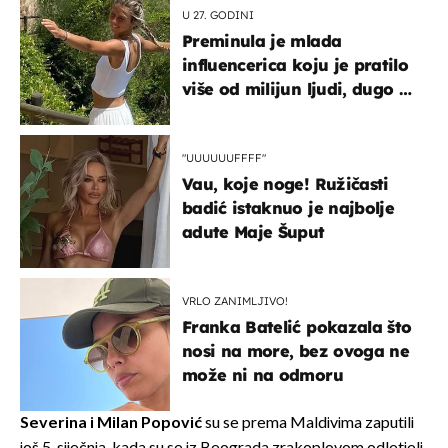
U 27. GODINI
Preminula je mlada
influencerica koju je pratilo
više od milijun ljudi, dugo se
borila s opakom bolešću
"UUUUUUFFFF"
Vau, koje noge! Ružičasti
badić istaknuo je najbolje
adute Maje Šuput
VRLO ZANIMLJIVO!
Franka Batelić pokazala što
nosi na more, bez ovoga ne
može ni na odmoru
Severina i
Milan Popović
su se prema Maldivima zaputili