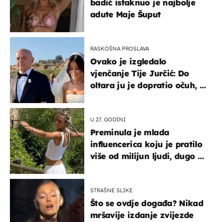
badić istaknuo je najbolje
adute Maje Šuput
RASKOŠNA PROSLAVA
Ovako je izgledalo
vjenčanje Tije Jurčić: Do
oltara ju je dopratio očuh, a
slavilo se uz Olivera i Rozgu
U 27. GODINI
Preminula je mlada
influencerica koju je pratilo
više od milijun ljudi, dugo se
borila s opakom bolešću
STRAŠNE SLIKE
Što se ovdje događa? Nikad
mršavije izdanje zvijezde