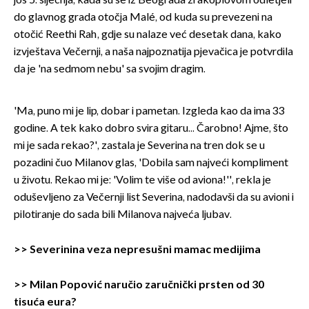
još 5. siječnja, kada su se iz Beograda zrakoplovom odletjeli
do glavnog grada otočja Malé, od kuda su prevezeni na
otočić Reethi Rah, gdje su nalaze već desetak dana, kako
izvještava Večernji, a naša najpoznatija pjevačica je potvrdila
da je 'na sedmom nebu' sa svojim dragim.
'Ma, puno mi je lip, dobar i pametan. Izgleda kao da ima 33
godine. A tek kako dobro svira gitaru... Čarobno! Ajme, što
mi je sada rekao?', zastala je Severina na tren dok se u
pozadini čuo Milanov glas, 'Dobila sam najveći kompliment
u životu. Rekao mi je: 'Volim te više od aviona!'', rekla je
oduševljeno za Večernji list Severina, nadodavši da su avioni i
pilotiranje do sada bili Milanova najveća ljubav.
>>
Severinina veza nepresušni mamac medijima
>>
Milan Popović naručio zaručnički prsten od 30
tisuća eura?