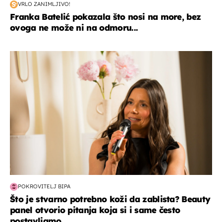
VRLO ZANIMLJIVO!
Franka Batelić pokazala što nosi na more, bez
ovoga ne može ni na odmoru...
moda & ljepota
POKROVITELJ BIPA
Što je stvarno potrebno koži da zablista? Beauty
panel otvorio pitanja koja si i same često
postavljamo...