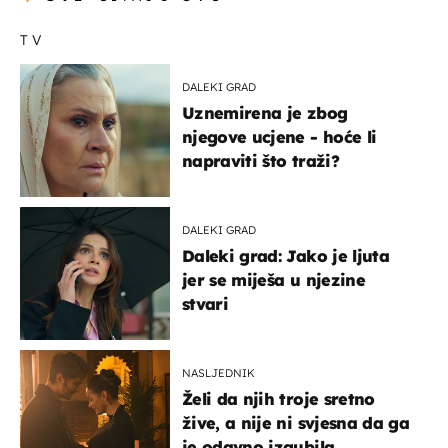
TV
DALEKI GRAD
Uznemirena je zbog
njegove ucjene - hoće li
napraviti što traži?
DALEKI GRAD
Daleki grad: Jako je ljuta
jer se miješa u njezine
stvari
NASLJEDNIK
Želi da njih troje sretno
žive, a nije ni svjesna da ga
je odavno izgubila