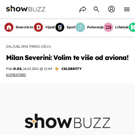
Dnevnik.hr
Vijesti
Sport
Putovanja
Lifestyle
ZALJUBLJENI PREKO UŠIJU
Milan Severini: Volim te više od aviona!
Piše
D.Dž.
,
16.01.2011 @ 11:44
CELEBRITY
KOMENTARI
OMOGUĆI OBAVIJESTI