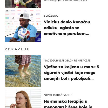
SLUŽBENO
Vinicius donio konačnu
odluku, oglasio se
emotivnom porukom:
"Hvala vam svima"
ZDRAVLJE
NAJSIGURNIJI OBLIK REKREACIJE
Vježbe za koljeno u moru: 5
sigurnih vježbi koje mogu
smanjiti bol i poboljšati
pokretljivost
NOVO ISTRAŽIVANJE
Hormonska terapija u
menopauzi: Žene koje je