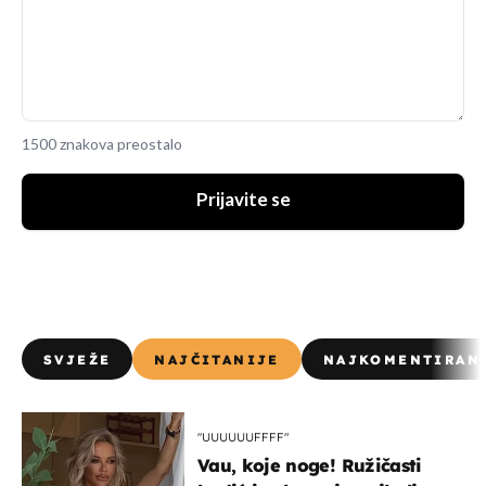
1500 znakova preostalo
Prijavite se
SVJEŽE
NAJČITANIJE
NAJKOMENTIRAN
"UUUUUUFFFF"
Vau, koje noge! Ružičasti