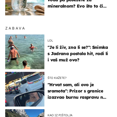
mineralnom? Evo što to čini
organizmu
ZABAVA
LOL
"Je li živ, zna li se?": Snimka
s Jadrana postala hit, radi li
i vaš muž ovo?
ŠTO KAŽETE?
"Hrvat sam, ali ovo je
sramota": Prizor s granice
izazvao burnu raspravu na
društvenim mrežama
KAO IZ PIŠTOLJA