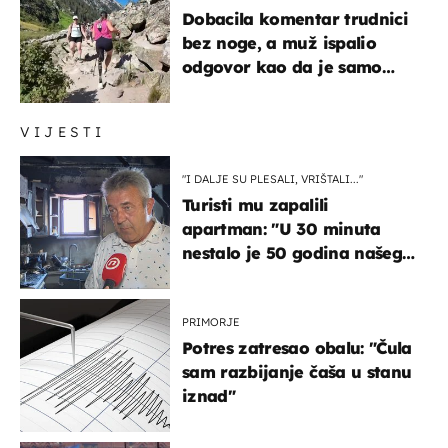
Dobacila komentar trudnici
bez noge, a muž ispalio
odgovor kao da je samo
čekao…
VIJESTI
"I DALJE SU PLESALI, VRIŠTALI..."
Turisti mu zapalili
apartman: "U 30 minuta
nestalo je 50 godina našeg
života, supruga i ja ne
možemo oka sklopiti"
PRIMORJE
Potres zatresao obalu: "Čula
sam razbijanje čaša u stanu
iznad"