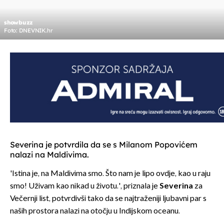
showbuzz
Foto: DNEVNIK.hr
Severina je potvrdila da se s Milanom Popovićem
nalazi na Maldivima.
'Istina je, na Maldivima smo. Što nam je lipo ovdje, kao u raju
smo! Uživam kao nikad u životu.', priznala je
Severina
za
Večernji list, potvrdivši tako da se najtraženiji ljubavni par s
naših prostora nalazi na otočju u Indijskom oceanu.