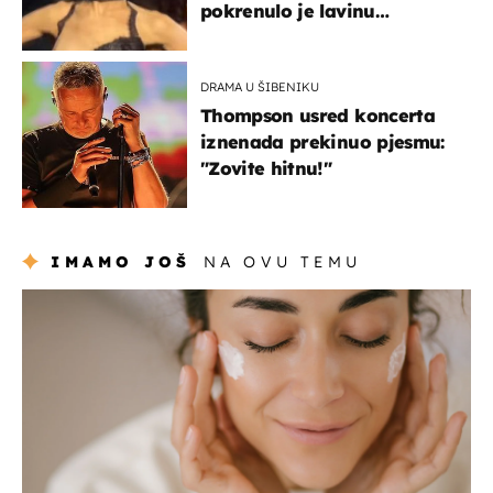
pokrenulo je lavinu
zabrinutih komentara
DRAMA U ŠIBENIKU
Thompson usred koncerta
iznenada prekinuo pjesmu:
"Zovite hitnu!"
IMAMO JOŠ
NA OVU TEMU
moda & ljepota