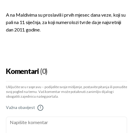
A na Maldivima su proslavili i prvih mjesec dana veze, koji su
pali na 11. siječnja, za koji numerolozi tvrde da je najsretniji
dan 2011. godine.
Komentari
(0)
Uključite se u raspravu – podijelite svoje mišljenje, postavite pitanja ili ponudite
svoj pogled na temu. Vaš komentar može potaknuti zanimljiv dijalog i
obogatiti zajednicu našeg portala.
Važna obavijest
!