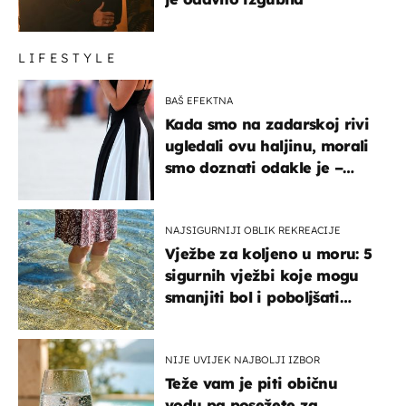
LIFESTYLE
BAŠ EFEKTNA
Kada smo na zadarskoj rivi
ugledali ovu haljinu, morali
smo doznati odakle je –
košta samo 18 eura
NAJSIGURNIJI OBLIK REKREACIJE
Vježbe za koljeno u moru: 5
sigurnih vježbi koje mogu
smanjiti bol i poboljšati
pokretljivost
NIJE UVIJEK NAJBOLJI IZBOR
Teže vam je piti običnu
vodu pa posežete za