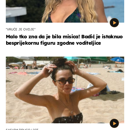
"VRUĆE JE OVDJE"
Malo tko zna da je bila misica! Badić je istaknuo
besprijekornu figuru zgodne voditeljice
SASVIM DRUGO LICE