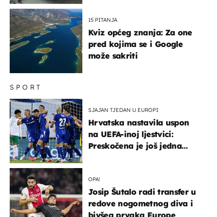
15 PITANJA
Kviz općeg znanja: Za one
pred kojima se i Google
može sakriti
SPORT
SJAJAN TJEDAN U EUROPI
Hrvatska nastavila uspon
na UEFA-inoj ljestvici:
Preskočena je još jedna
država
OPA!
Josip Šutalo radi transfer u
redove nogometnog diva i
bivšeg prvaka Europe