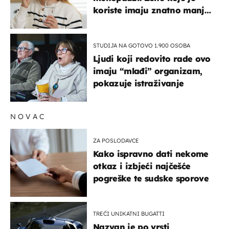
koriste imaju znatno manji
rizik od ovoga
STUDIJA NA GOTOVO 1.900 OSOBA
Ljudi koji redovito rade ovo
imaju “mlađi” organizam,
pokazuje istraživanje
NOVAC
ZA POSLODAVCE
Kako ispravno dati nekome
otkaz i izbjeći najčešće
pogreške te sudske sporove
TREĆI UNIKATNI BUGATTI
Nazvan je po vrsti