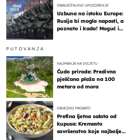
OBAVJEŠTAJNO UPOZORENJE
Uzbuna na istoku Europe:
Rusija bi mogla napasti, a
poznato i kada! Moguć i
kopneni upad u članicu
NATO-a
PUTOVANJA
NAJMANJA NA SVIJETU
Čudo prirode: Predivna
pješčana plaža na 100
metara od mora
OBVEZNO PROBATI!
Prefina ljetna salata od
kupusa: Kremasto
savršenstvo koje najbolje
paše uz pečeno meso