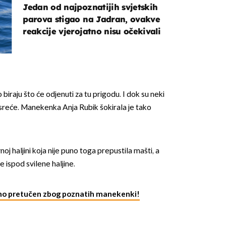
Jedan od najpoznatijih svjetskih
parova stigao na Jadran, ovakve
reakcije vjerojatno nisu očekivali
iraju što će odjenuti za tu prigodu. I dok su neki
 te sreće. Manekenka Anja Rubik šokirala je tako
noj haljini koja nije puno toga prepustila mašti, a
ce ispod svilene haljine.
no pretučen zbog poznatih manekenki!