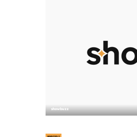
showbuzz
PODIJELI