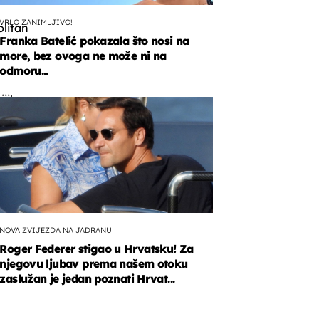
VRLO ZANIMLJIVO!
litan
Franka Batelić pokazala što nosi na
more, bez ovoga ne može ni na
odmoru...
ijih
nih
ja
NOVA ZVIJEZDA NA JADRANU
Roger Federer stigao u Hrvatsku! Za
njegovu ljubav prema našem otoku
zaslužan je jedan poznati Hrvat...