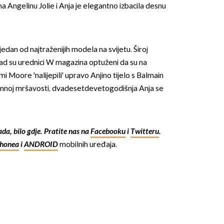
na Angelinu Jolie i Anja je elegantno izbacila desnu
jedan od najtraženijih modela na svijetu. Široj
kad su urednici W magazina optuženi da su na
mi Moore 'nalijepili' upravo Anjino tijelo s Balmain
nimnoj mršavosti, dvadesetdevetogodišnja Anja se
OMOGUĆI OBAVIJESTI
kada, bilo gdje. Pratite nas na
Facebooku
i
Twitteru
.
Phonea
i
ANDROID
mobilnih uređaja.