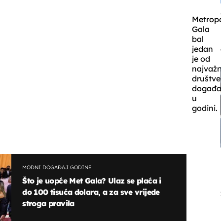
Metropo
Gala
bal
jedan
je od
najvažn
društve
događa
u
godini.
MODNI DOGAĐAJ GODINE
Što je uopće Met Gala? Ulaz se plaća i
do 100 tisuća dolara, a za sve vrijede
stroga pravila