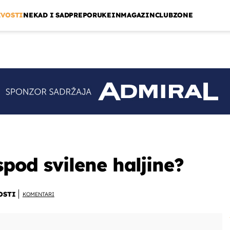
IVOSTI
NEKAD I SAD
PREPORUKE
INMAGAZIN
CLUBZONE
ispod svilene haljine?
OSTI
KOMENTARI