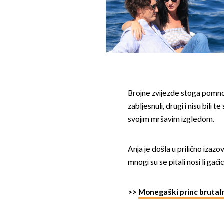
Brojne zvijezde stoga pomno b
zabljesnuli, drugi i nisu bili
svojim mršavim izgledom.
Anja je došla u prilično izazov
mnogi su se pitali nosi li gaći
>>
Monegaški princ brutal