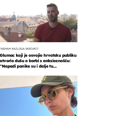
"NEMAM RAZLOGA SKRIVATI"
Glumac koji je osvojio hrvatsku publiku
otvorio dušu o borbi s anksioznošću:
"Napadi panike su i dalje tu....