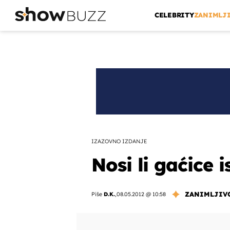
CELEBRITY
ZANIMLJ
IZAZOVNO IZDANJE
Nosi li gaćice 
ZANIMLJIV
Piše
D.K.
,
08.05.2012 @ 10:58