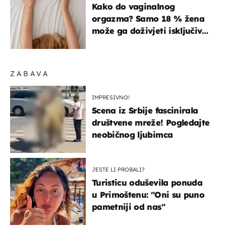
ISKUSTVA
Kako do vaginalnog
orgazma? Samo 18 % žena
može ga doživjeti isključivo
na ovaj način
ZABAVA
IMPRESIVNO!
Scena iz Srbije fascinirala
društvene mreže! Pogledajte
neobičnog ljubimca
JESTE LI PROBALI?
Turisticu oduševila ponuda
u Primoštenu: "Oni su puno
pametniji od nas"