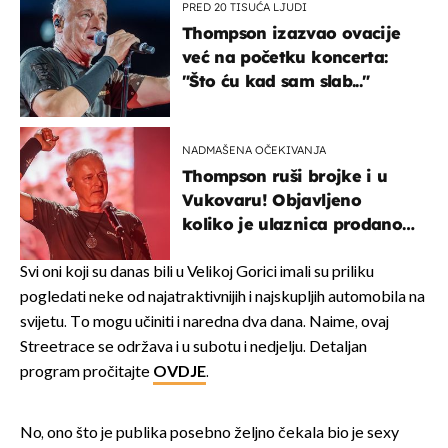
PRED 20 TISUĆA LJUDI
Thompson izazvao ovacije
već na početku koncerta:
"Što ću kad sam slab..."
NADMAŠENA OČEKIVANJA
Thompson ruši brojke i u
Vukovaru! Objavljeno
koliko je ulaznica prodano
u kratkom vremenu
Svi oni koji su danas bili u Velikoj Gorici imali su priliku
pogledati neke od najatraktivnijih i najskupljih automobila na
svijetu. To mogu učiniti i naredna dva dana. Naime, ovaj
Streetrace se održava i u subotu i nedjelju. Detaljan
program pročitajte
OVDJE
.
No, ono što je publika posebno željno čekala bio je sexy