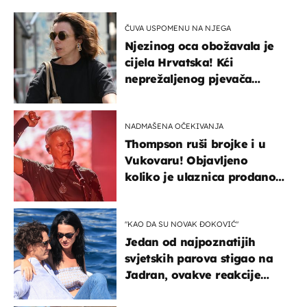
ČUVA USPOMENU NA NJEGA
Njezinog oca obožavala je
cijela Hrvatska! Kći
neprežaljenog pjevača
projurila špicom na dva
kotača
NADMAŠENA OČEKIVANJA
Thompson ruši brojke i u
Vukovaru! Objavljeno
koliko je ulaznica prodano
u kratkom vremenu
"KAO DA SU NOVAK ĐOKOVIĆ"
Jedan od najpoznatijih
svjetskih parova stigao na
Jadran, ovakve reakcije
vjerojatno nisu očekivali