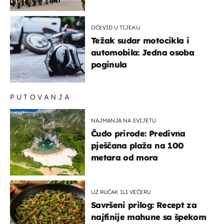
bi mogao biti žarište
OČEVID U TIJEKU
Težak sudar motocikla i
automobila: Jedna osoba
poginula
PUTOVANJA
NAJMANJA NA SVIJETU
Čudo prirode: Predivna
pješčana plaža na 100
metara od mora
UZ RUČAK ILI VEČERU
Savršeni prilog: Recept za
najfinije mahune sa špekom