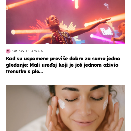
POKROVITELJ WATA
Kad su uspomene previše dobre za samo jedno
gledanje: Mali uređaj koji je još jednom oživio
trenutke s ple...
moda & ljepota