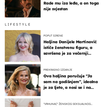
Rade mu iza leđa, a on toga
nije svjestan
LIFESTYLE
POPUT SIRENE
Haljina Danijele Martinović
ističe ženstvenu figuru, a
savršena je za večernji
izlazak na moru
PREKRASNO IZDANJE
Ova haljina poručuje “Ja
sam na godišnjem”, idealna
je za ljeto, a nosi se i na
zagrebačkoj špici
"VRHUNAC" ŽENSKOG SEKSUALNOG