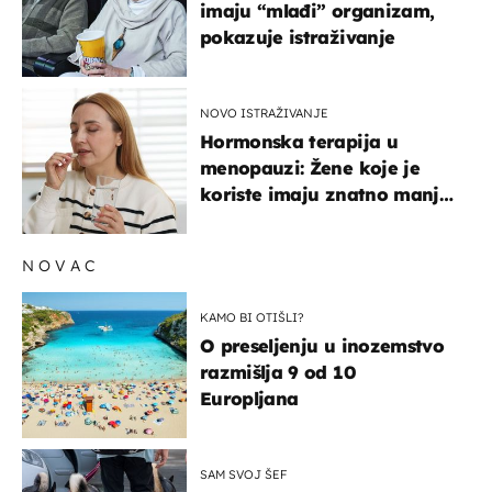
imaju “mlađi” organizam,
pokazuje istraživanje
NOVO ISTRAŽIVANJE
Hormonska terapija u
menopauzi: Žene koje je
koriste imaju znatno manji
rizik od ovoga
NOVAC
KAMO BI OTIŠLI?
O preseljenju u inozemstvo
razmišlja 9 od 10
Europljana
SAM SVOJ ŠEF