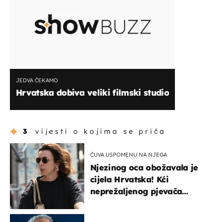
JEDVA ČEKAMO
Hrvatska dobiva veliki filmski studio
3
vijesti o kojima se priča
ČUVA USPOMENU NA NJEGA
Njezinog oca obožavala je
cijela Hrvatska! Kći
neprežaljenog pjevača
projurila špicom na dva
kotača