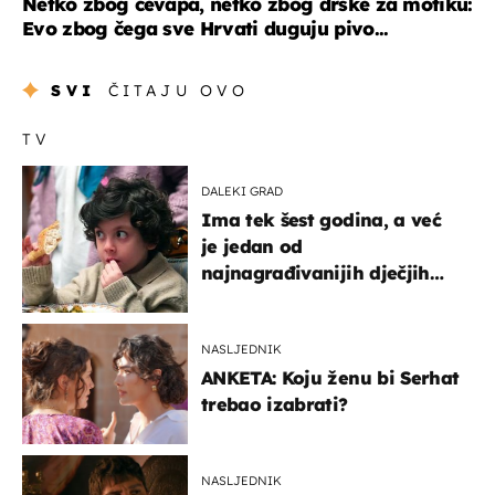
Netko zbog ćevapa, netko zbog drške za motiku:
Evo zbog čega sve Hrvati duguju pivo...
SVI
ČITAJU OVO
TV
DALEKI GRAD
Ima tek šest godina, a već
je jedan od
najnagrađivanijih dječjih
glumaca
NASLJEDNIK
ANKETA: Koju ženu bi Serhat
trebao izabrati?
NASLJEDNIK