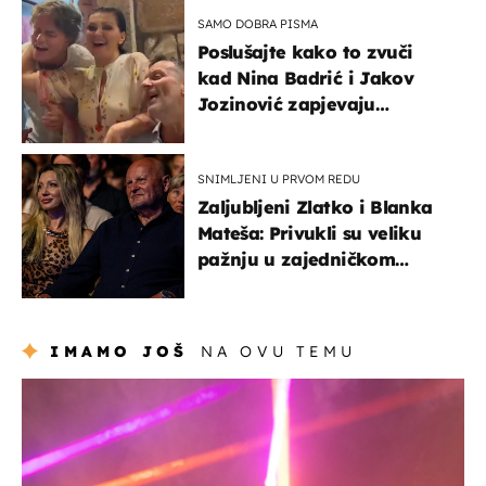
SAMO DOBRA PISMA
Poslušajte kako to zvuči
kad Nina Badrić i Jakov
Jozinović zapjevaju
Oliverov hit!
SNIMLJENI U PRVOM REDU
Zaljubljeni Zlatko i Blanka
Mateša: Privukli su veliku
pažnju u zajedničkom
izlasku
IMAMO JOŠ
NA OVU TEMU
kultura & zabava