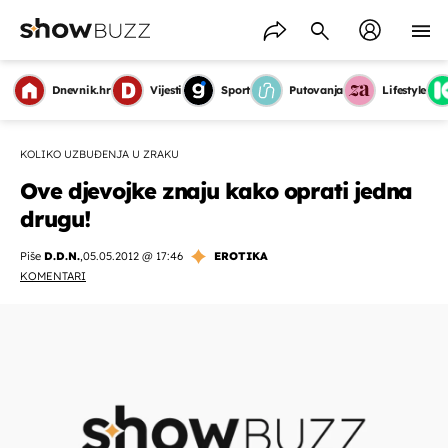
Dnevnik.hr
Vijesti
Sport
Putovanja
Lifestyle
KOLIKO UZBUĐENJA U ZRAKU
Ove djevojke znaju kako oprati jedna
drugu!
Piše
D.D.N.
,
05.05.2012 @ 17:46
EROTIKA
KOMENTARI
OMOGUĆI OBAVIJESTI