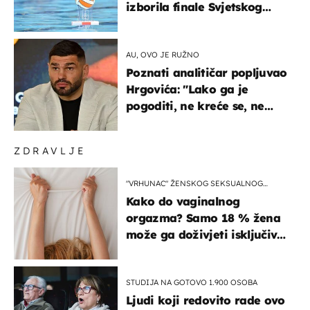
izborila finale Svjetskog
prvenstva
AU, OVO JE RUŽNO
Poznati analitičar popljuvao
Hrgovića: "Lako ga je
pogoditi, ne kreće se, ne
koristi noge..."
ZDRAVLJE
"VRHUNAC" ŽENSKOG SEKSUALNOG
ISKUSTVA
Kako do vaginalnog
orgazma? Samo 18 % žena
može ga doživjeti isključivo
na ovaj način
STUDIJA NA GOTOVO 1.900 OSOBA
Ljudi koji redovito rade ovo