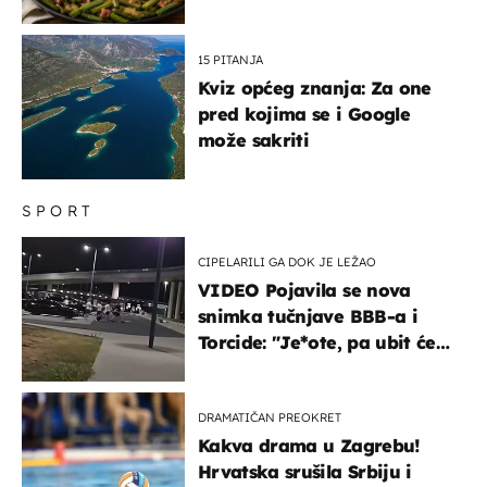
15 PITANJA
Kviz općeg znanja: Za one
pred kojima se i Google
može sakriti
SPORT
CIPELARILI GA DOK JE LEŽAO
VIDEO Pojavila se nova
snimka tučnjave BBB-a i
Torcide: "Je*ote, pa ubit će
ga!"
DRAMATIČAN PREOKRET
Kakva drama u Zagrebu!
Hrvatska srušila Srbiju i