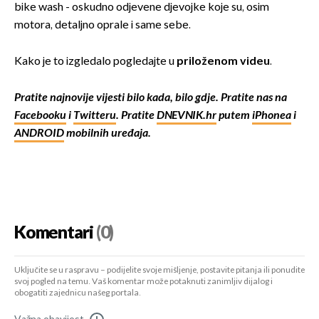
bike wash - oskudno odjevene djevojke koje su, osim
motora, detaljno oprale i same sebe.
Kako je to izgledalo pogledajte u
priloženom videu
.
Pratite najnovije vijesti bilo kada, bilo gdje. Pratite nas na
Facebooku
i
Twitteru
. Pratite
DNEVNIK.hr
putem
iPhonea
i
ANDROID
mobilnih uređaja.
Komentari
(0)
Uključite se u raspravu – podijelite svoje mišljenje, postavite pitanja ili ponudite
svoj pogled na temu. Vaš komentar može potaknuti zanimljiv dijalog i
obogatiti zajednicu našeg portala.