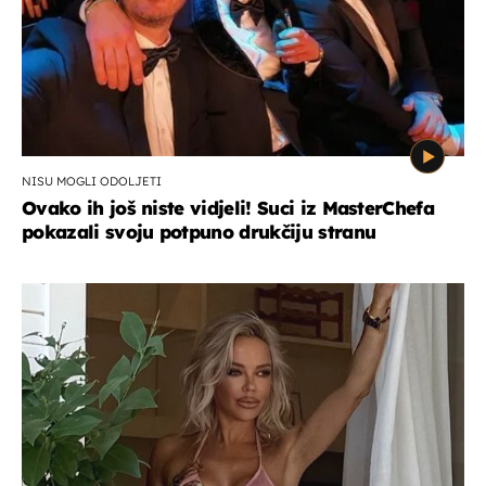
NISU MOGLI ODOLJETI
Ovako ih još niste vidjeli! Suci iz MasterChefa
pokazali svoju potpuno drukčiju stranu