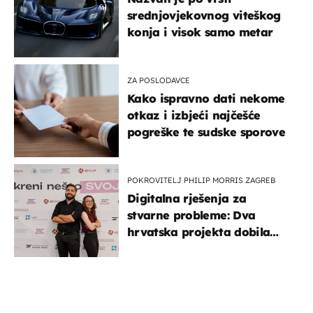
srednjovjekovnog viteškog
konja i visok samo metar
ZA POSLODAVCE
Kako ispravno dati nekome
otkaz i izbjeći najčešće
pogreške te sudske sporove
POKROVITELJ PHILIP MORRIS ZAGREB
Digitalna rješenja za
stvarne probleme: Dva
hrvatska projekta dobila
potporu za razvoj