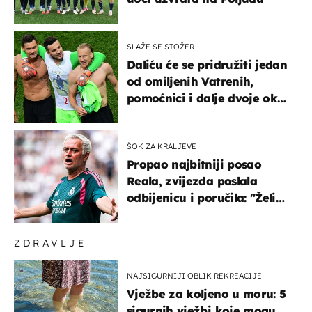
SLAŽE SE STOŽER
Daliću će se pridružiti jedan
od omiljenih Vatrenih,
pomoćnici i dalje dvoje oko
ponude
ŠOK ZA KRALJEVE
Propao najbitniji posao
Reala, zvijezda poslala
odbijenicu i poručila: "Želim
u Barcelonu"
ZDRAVLJE
NAJSIGURNIJI OBLIK REKREACIJE
Vježbe za koljeno u moru: 5
sigurnih vježbi koje mogu