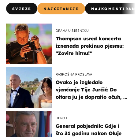
SVJEŽE
NAJČITANIJE
NAJKOMENTIRAN
DRAMA U ŠIBENIKU
Thompson usred koncerta
iznenada prekinuo pjesmu:
"Zovite hitnu!"
RASKOŠNA PROSLAVA
Ovako je izgledalo
vjenčanje Tije Jurčić: Do
oltara ju je dopratio očuh, a
slavilo se uz Olivera i Rozgu
HEROJ
General pobjednik: Gdje i
što 31 godinu nakon Oluje