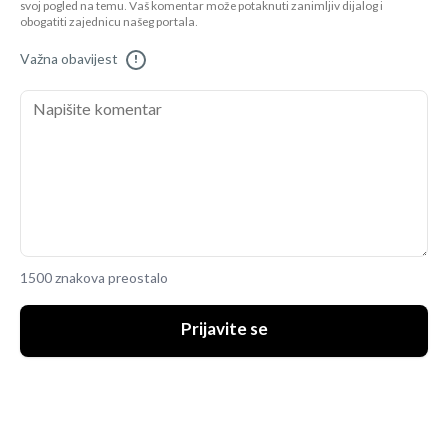
svoj pogled na temu. Vaš komentar može potaknuti zanimljiv dijalog i
obogatiti zajednicu našeg portala.
Važna obavijest
!
1500 znakova preostalo
Prijavite se