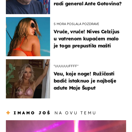
radi general Ante Gotovina?
S MORA POSLALA POZDRAVE
Vruće, vruće! Nives Celzijus
u vatrenom kupaćem malo
je toga prepustila mašti
"UUUUUUFFFF"
Vau, koje noge! Ružičasti
badić istaknuo je najbolje
adute Maje Šuput
IMAMO JOŠ
NA OVU TEMU
kultura & zabava