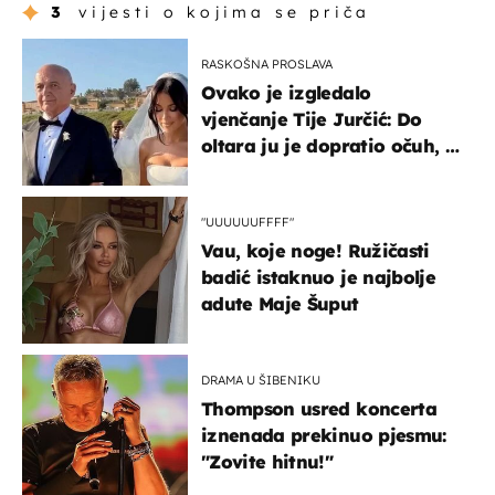
3
vijesti o kojima se priča
RASKOŠNA PROSLAVA
Ovako je izgledalo
vjenčanje Tije Jurčić: Do
oltara ju je dopratio očuh, a
slavilo se uz Olivera i Rozgu
"UUUUUUFFFF"
Vau, koje noge! Ružičasti
badić istaknuo je najbolje
adute Maje Šuput
DRAMA U ŠIBENIKU
Thompson usred koncerta
iznenada prekinuo pjesmu:
"Zovite hitnu!"