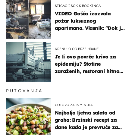
STIGAO I ŠOK S BOOKINGA
VIDEO Gošća izazvala
požar luksuznog
apartmana. Vlasnik: "Dok je
gorjelo, smijali su se, pili i
pokazivali mi srednji prst"
KRENULO OD BRZE HRANE
Je li ovo povrće krivo za
epidemiju? Stotine
zaraženih, restorani hitno
povukli proizvod
PUTOVANJA
GOTOVO ZA 15 MINUTA
Najbolja ljetna salata od
graha: Brzinski recept za
dane kada je prevruće za
kuhanje