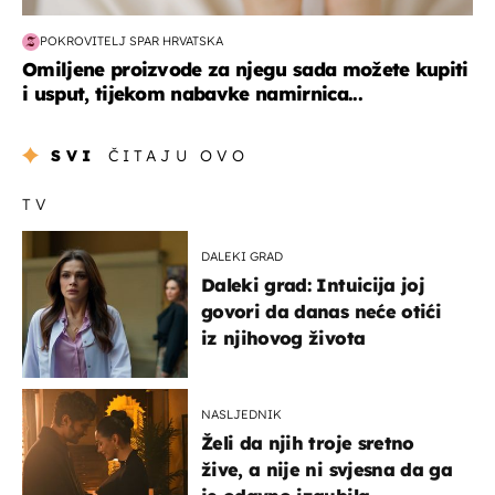
POKROVITELJ SPAR HRVATSKA
Omiljene proizvode za njegu sada možete kupiti
i usput, tijekom nabavke namirnica...
SVI
ČITAJU OVO
TV
DALEKI GRAD
Daleki grad: Intuicija joj
govori da danas neće otići
iz njihovog života
NASLJEDNIK
Želi da njih troje sretno
žive, a nije ni svjesna da ga