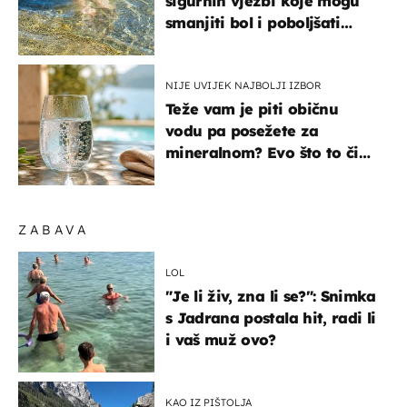
sigurnih vježbi koje mogu
smanjiti bol i poboljšati
pokretljivost
NIJE UVIJEK NAJBOLJI IZBOR
Teže vam je piti običnu
vodu pa posežete za
mineralnom? Evo što to čini
organizmu
ZABAVA
LOL
"Je li živ, zna li se?": Snimka
s Jadrana postala hit, radi li
i vaš muž ovo?
KAO IZ PIŠTOLJA