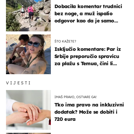
Dobacila komentar trudnici
bez noge, a muž ispalio
odgovor kao da je samo
čekao…
ŠTO KAŽETE?
Isključio komentare: Par iz
Srbije preporučio spravicu
za plažu s Temua, čini li
vam se ovo sigurnim?
VIJESTI
IMAŠ PRAVO, OSTVARI GA!
Tko ima pravo na inkluzivni
dodatak? Može se dobiti i
720 eura