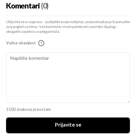
Komentari
(0)
Uključite se u raspravu – podijelite svoje mišljenje, postavite pitanja ili ponudite
svoj pogled na temu. Vaš komentar može potaknuti zanimljiv dijalog i
obogatiti zajednicu našeg portala.
Važna obavijest
!
1500 znakova preostalo
Prijavite se