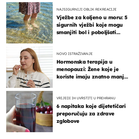
NAJSIGURNIJI OBLIK REKREACIJE
Vježbe za koljeno u moru: 5
sigurnih vježbi koje mogu
smanjiti bol i poboljšati
pokretljivost
NOVO ISTRAŽIVANJE
Hormonska terapija u
menopauzi: Žene koje je
koriste imaju znatno manji
rizik od ovoga
VRIJEDI IH UVRSTITI U PREHRANU
6 napitaka koje dijetetičari
preporučuju za zdrave
zglobove