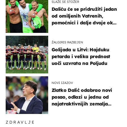
SLAŽE SE STOŽER
Daliću će se pridružiti jedan
od omiljenih Vatrenih,
pomoćnici i dalje dvoje oko
ponude
ŽALGIRIS RAZBIJEN
Golijada u Litvi: Hajduku
petarda i velika prednost
uoči uzvrata na Poljudu
NOVI IZAZOV
Zlatko Dalić odabrao novi
posao, odlazi u jednu od
najatraktivnijih zemalja
svijeta
ZDRAVLJE