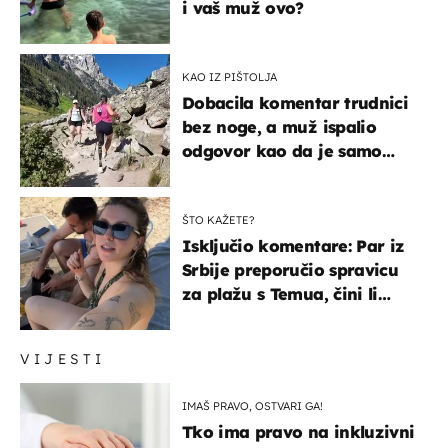
i vaš muž ovo?
KAO IZ PIŠTOLJA
Dobacila komentar trudnici
bez noge, a muž ispalio
odgovor kao da je samo
čekao…
ŠTO KAŽETE?
Isključio komentare: Par iz
Srbije preporučio spravicu
za plažu s Temua, čini li
vam se ovo sigurnim?
VIJESTI
IMAŠ PRAVO, OSTVARI GA!
Tko ima pravo na inkluzivni