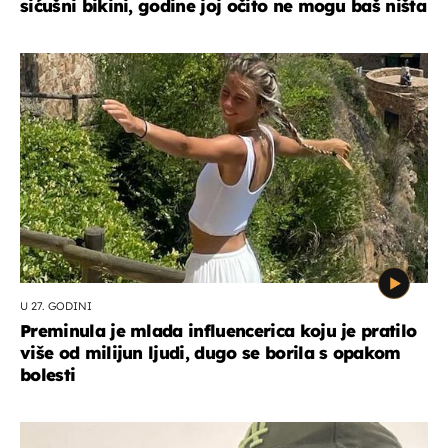
sićušni bikini, godine joj očito ne mogu baš ništa
U 27. GODINI
Preminula je mlada influencerica koju je pratilo
više od milijun ljudi, dugo se borila s opakom
bolesti