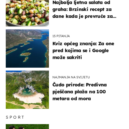
Najbolja ljetna salata od
graha: Brzinski recept za
dane kada je prevruće za
kuhanje
15 PITANJA
Kviz općeg znanja: Za one
pred kojima se i Google
može sakriti
NAJMANJA NA SVIJETU
Čudo prirode: Predivna
pješčana plaža na 100
metara od mora
SPORT