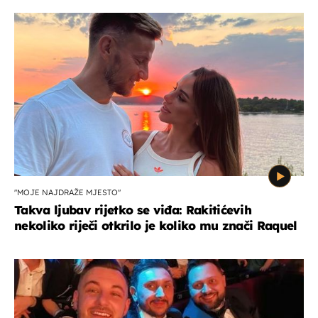
"MOJE NAJDRAŽE MJESTO"
Takva ljubav rijetko se viđa: Rakitićevih
nekoliko riječi otkrilo je koliko mu znači Raquel