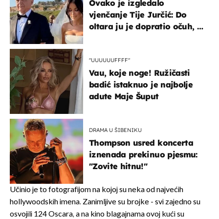
Ovako je izgledalo
vjenčanje Tije Jurčić: Do
oltara ju je dopratio očuh, a
slavilo se uz Olivera i Rozgu
"UUUUUUFFFF"
Vau, koje noge! Ružičasti
badić istaknuo je najbolje
adute Maje Šuput
DRAMA U ŠIBENIKU
Thompson usred koncerta
iznenada prekinuo pjesmu:
"Zovite hitnu!"
Učinio je to fotografijom na kojoj su neka od najvećih
hollywoodskih imena. Zanimljive su brojke - svi zajedno su
osvojili 124 Oscara, a na kino blagajnama ovoj kući su