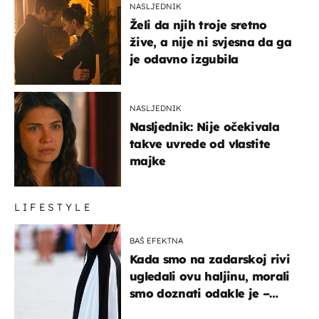
NASLJEDNIK
Želi da njih troje sretno
žive, a nije ni svjesna da ga
je odavno izgubila
NASLJEDNIK
Nasljednik: Nije očekivala
takve uvrede od vlastite
majke
LIFESTYLE
BAŠ EFEKTNA
Kada smo na zadarskoj rivi
ugledali ovu haljinu, morali
smo doznati odakle je –
košta samo 18 eura