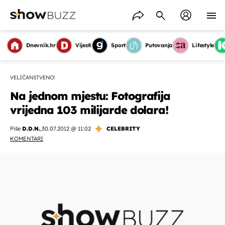
Dnevnik.hr
Vijesti
Sport
Putovanja
Lifestyle
VELIČANSTVENO!
Na jednom mjestu: Fotografija
vrijedna 103 milijarde dolara!
Piše
D.D.N.
,
30.07.2012 @ 11:02
CELEBRITY
KOMENTARI
OMOGUĆI OBAVIJESTI