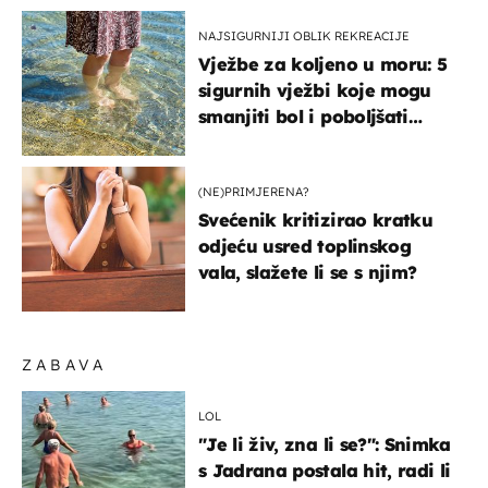
NAJSIGURNIJI OBLIK REKREACIJE
Vježbe za koljeno u moru: 5
sigurnih vježbi koje mogu
smanjiti bol i poboljšati
pokretljivost
(NE)PRIMJERENA?
Svećenik kritizirao kratku
odjeću usred toplinskog
vala, slažete li se s njim?
ZABAVA
LOL
"Je li živ, zna li se?": Snimka
s Jadrana postala hit, radi li