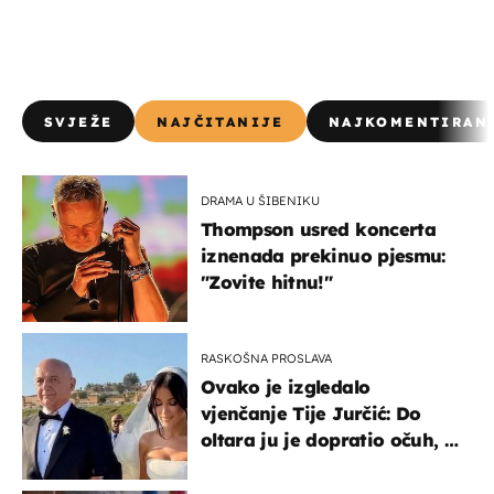
SVJEŽE
NAJČITANIJE
NAJKOMENTIRAN
DRAMA U ŠIBENIKU
Thompson usred koncerta
iznenada prekinuo pjesmu:
"Zovite hitnu!"
RASKOŠNA PROSLAVA
Ovako je izgledalo
vjenčanje Tije Jurčić: Do
oltara ju je dopratio očuh, a
slavilo se uz Olivera i Rozgu