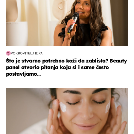
POKROVITELJ BIPA
Što je stvarno potrebno koži da zablista? Beauty
panel otvorio pitanja koja si i same često
postavljamo...
moda & ljepota