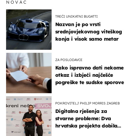
NOVAC
TREĆI UNIKATNI BUGATTI
Nazvan je po vrsti
srednjovjekovnog viteškog
konja i visok samo metar
ZA POSLODAVCE
Kako ispravno dati nekome
otkaz i izbjeći najčešće
pogreške te sudske sporove
POKROVITELJ PHILIP MORRIS ZAGREB
Digitalna rješenja za
stvarne probleme: Dva
hrvatska projekta dobila
potporu za razvoj