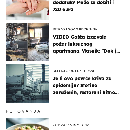
dodatak? Može se dobiti i
720 eura
STIGAO I ŠOK S BOOKINGA
VIDEO Gošća izazvala
požar luksuznog
apartmana. Vlasnik: "Dok je
gorjelo, smijali su se, pili i
pokazivali mi srednji prst"
KRENULO OD BRZE HRANE
Je li ovo povrće krivo za
epidemiju? Stotine
zaraženih, restorani hitno
povukli proizvod
PUTOVANJA
GOTOVO ZA 15 MINUTA