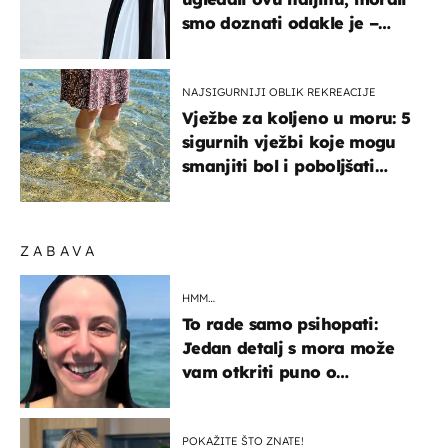
smo doznati odakle je –
košta samo 18 eura
NAJSIGURNIJI OBLIK REKREACIJE
Vježbe za koljeno u moru: 5
sigurnih vježbi koje mogu
smanjiti bol i poboljšati
pokretljivost
ZABAVA
HMM…
To rade samo psihopati:
Jedan detalj s mora može
vam otkriti puno o
prijateljima
POKAŽITE ŠTO ZNATE!