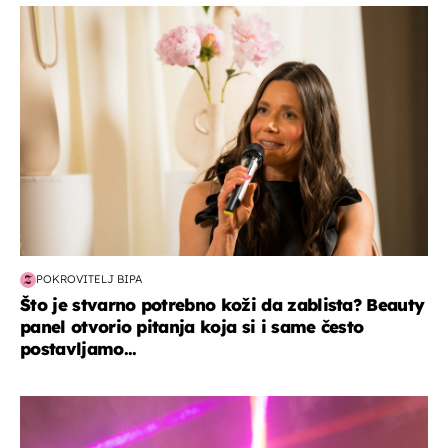
moda & ljepota
POKROVITELJ BIPA
Što je stvarno potrebno koži da zablista? Beauty
panel otvorio pitanja koja si i same često
postavljamo...
kultura & zabava