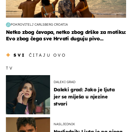
POKROVITELJ CARLSBERG CROATIA
Netko zbog ćevapa, netko zbog drške za motiku:
Evo zbog čega sve Hrvati duguju pivo...
SVI
ČITAJU OVO
TV
DALEKI GRAD
Daleki grad: Jako je ljuta
jer se miješa u njezine
stvari
NASLJEDNIK
Nasljednik: Ljuta je na njega