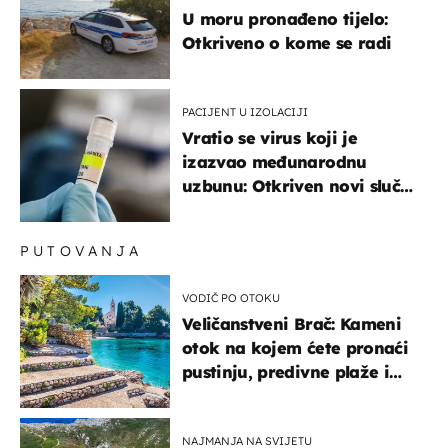
U moru pronađeno tijelo:
Otkriveno o kome se radi
PACIJENT U IZOLACIJI
Vratio se virus koji je
izazvao međunarodnu
uzbunu: Otkriven novi slučaj
u Europi
PUTOVANJA
VODIČ PO OTOKU
Veličanstveni Brač: Kameni
otok na kojem ćete pronaći
pustinju, predivne plaže i
uzbudljivu hranu
NAJMANJA NA SVIJETU