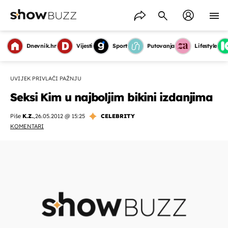
Dnevnik.hr
Vijesti
Sport
Putovanja
Lifestyle
UVIJEK PRIVLAČI PAŽNJU
Seksi Kim u najboljim bikini izdanjima
Piše
K.Z.
,
26.05.2012 @ 15:25
CELEBRITY
KOMENTARI
OMOGUĆI OBAVIJESTI