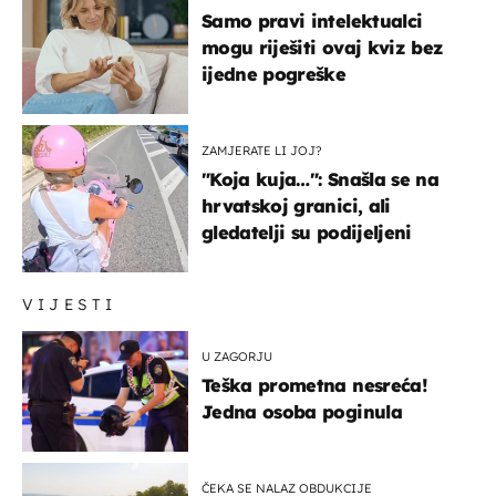
Samo pravi intelektualci
mogu riješiti ovaj kviz bez
ijedne pogreške
ZAMJERATE LI JOJ?
"Koja kuja…": Snašla se na
hrvatskoj granici, ali
gledatelji su podijeljeni
VIJESTI
U ZAGORJU
Teška prometna nesreća!
Jedna osoba poginula
ČEKA SE NALAZ OBDUKCIJE