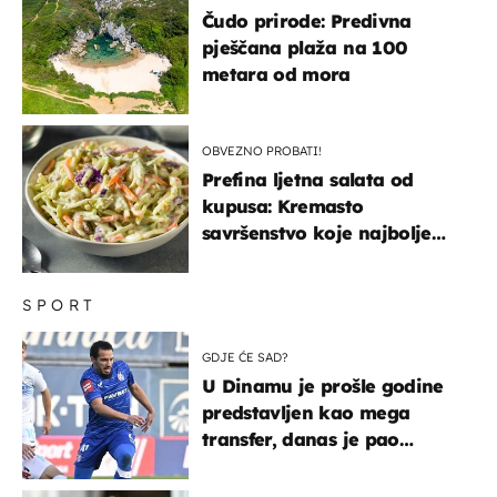
Čudo prirode: Predivna
pješčana plaža na 100
metara od mora
OBVEZNO PROBATI!
Prefina ljetna salata od
kupusa: Kremasto
savršenstvo koje najbolje
paše uz pečeno meso
SPORT
GDJE ĆE SAD?
U Dinamu je prošle godine
predstavljen kao mega
transfer, danas je pao
najniže u karijeri