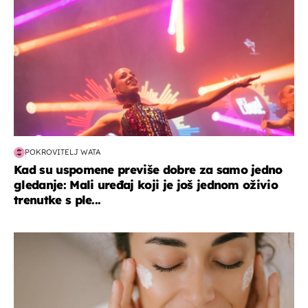
POKROVITELJ WATA
Kad su uspomene previše dobre za samo jedno
gledanje: Mali uređaj koji je još jednom oživio
trenutke s ple...
moda & ljepota