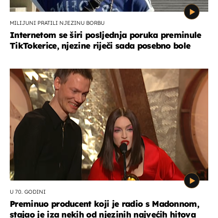
MILIJUNI PRATILI NJEZINU BORBU
Internetom se širi posljednja poruka preminule
TikTokerice, njezine riječi sada posebno bole
U 70. GODINI
Preminuo producent koji je radio s Madonnom,
stajao je iza nekih od njezinih najvećih hitova