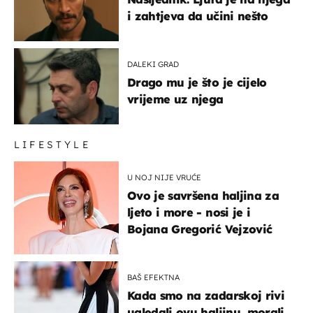
i zahtjeva da učini nešto
DALEKI GRAD
Drago mu je što je cijelo
vrijeme uz njega
LIFESTYLE
U NOJ NIJE VRUĆE
Ovo je savršena haljina za
ljeto i more - nosi je i
Bojana Gregorić Vejzović
BAŠ EFEKTNA
Kada smo na zadarskoj rivi
ugledali ovu haljinu, morali