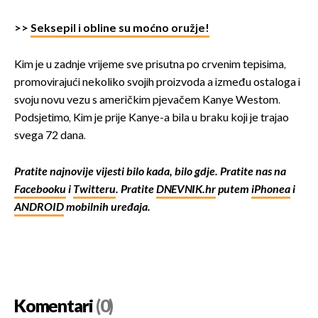
>>
Seksepil i obline su moćno oružje!
Kim je u zadnje vrijeme sve prisutna po crvenim tepisima,
promovirajući nekoliko svojih proizvoda a između ostaloga i
svoju novu vezu s američkim pjevačem Kanye Westom.
Podsjetimo, Kim je prije Kanye-a bila u braku koji je trajao
svega 72 dana.
Pratite najnovije vijesti bilo kada, bilo gdje. Pratite nas na
Facebooku
i
Twitteru
. Pratite
DNEVNIK.hr
putem
iPhonea
i
ANDROID
mobilnih uređaja.
Komentari
(0)