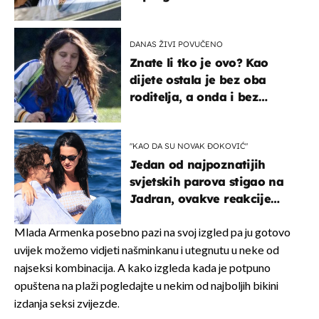
svađe!
DANAS ŽIVI POVUČENO
Znate li tko je ovo? Kao
dijete ostala je bez oba
roditelja, a onda i bez
milijuna koje je trebala
naslijediti
"KAO DA SU NOVAK ĐOKOVIĆ"
Jedan od najpoznatijih
svjetskih parova stigao na
Jadran, ovakve reakcije
vjerojatno nisu očekivali
Mlada Armenka posebno pazi na svoj izgled pa ju gotovo
uvijek možemo vidjeti našminkanu i utegnutu u neke od
najseksi kombinacija. A kako izgleda kada je potpuno
opuštena na plaži pogledajte u nekim od najboljih bikini
izdanja seksi zvijezde.