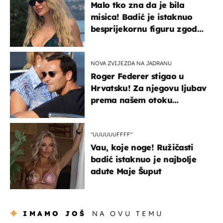
Malo tko zna da je bila
misica! Badić je istaknuo
besprijekornu figuru zgodne
voditeljice
NOVA ZVIJEZDA NA JADRANU
Roger Federer stigao u
Hrvatsku! Za njegovu ljubav
prema našem otoku
zaslužan je jedan poznati
Hrvat
"UUUUUUFFFF"
Vau, koje noge! Ružičasti
badić istaknuo je najbolje
adute Maje Šuput
IMAMO JOŠ
NA OVU TEMU