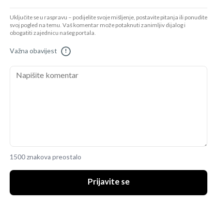
Uključite se u raspravu – podijelite svoje mišljenje, postavite pitanja ili ponudite
svoj pogled na temu. Vaš komentar može potaknuti zanimljiv dijalog i
obogatiti zajednicu našeg portala.
Važna obavijest
!
1500 znakova preostalo
Prijavite se