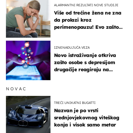
ALARMANTNI REZULTATI NOVE STUDIJE
Više od trećine žena ne zna
da prolazi kroz
perimenopauzu! Evo zašto
su simptomi toliko
zbunjujući
IZNENAĐUJUĆA VEZA
Novo istraživanje otkriva
zašto osobe s depresijom
drugačije reagiraju na
lajkove
NOVAC
TREĆI UNIKATNI BUGATTI
Nazvan je po vrsti
srednjovjekovnog viteškog
konja i visok samo metar