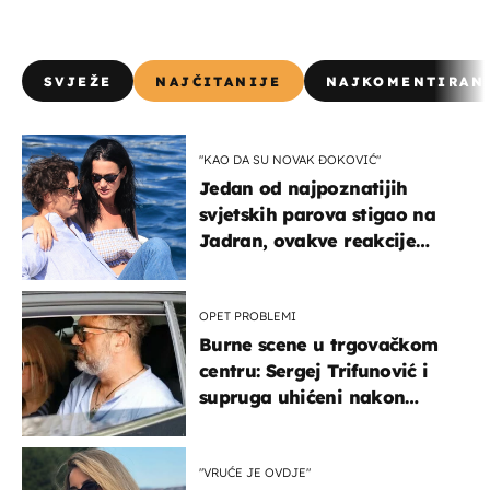
SVJEŽE
NAJČITANIJE
NAJKOMENTIRAN
"KAO DA SU NOVAK ĐOKOVIĆ"
Jedan od najpoznatijih
svjetskih parova stigao na
Jadran, ovakve reakcije
vjerojatno nisu očekivali
OPET PROBLEMI
Burne scene u trgovačkom
centru: Sergej Trifunović i
supruga uhićeni nakon
svađe!
"VRUĆE JE OVDJE"