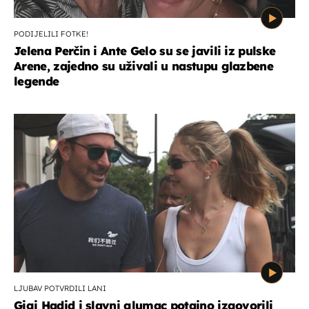
PODIJELILI FOTKE!
Jelena Perčin i Ante Gelo su se javili iz pulske
Arene, zajedno su uživali u nastupu glazbene
legende
LJUBAV POTVRDILI LANI
Gigi Hadid i slavni glumac potajno izgovorili