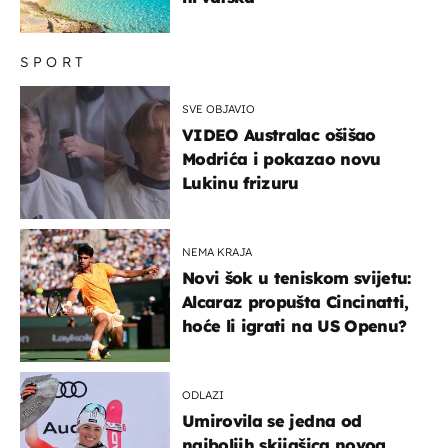
SPORT
SVE OBJAVIO
VIDEO Australac ošišao
Modrića i pokazao novu
Lukinu frizuru
NEMA KRAJA
Novi šok u teniskom svijetu:
Alcaraz propušta Cincinatti,
hoće li igrati na US Openu?
ODLAZI
Umirovila se jedna od
najboljih skijašica novog