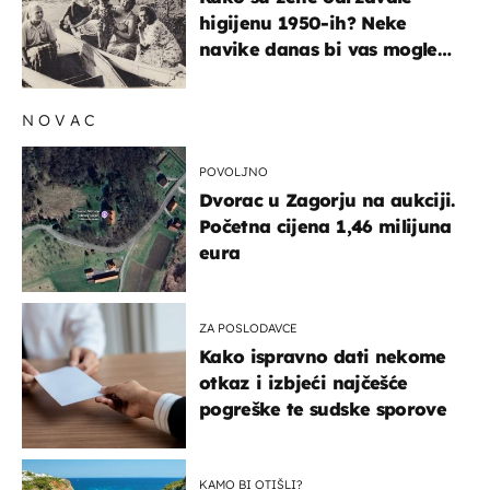
higijenu 1950-ih? Neke
navike danas bi vas mogle
iznenaditi
NOVAC
POVOLJNO
Dvorac u Zagorju na aukciji.
Početna cijena 1,46 milijuna
eura
ZA POSLODAVCE
Kako ispravno dati nekome
otkaz i izbjeći najčešće
pogreške te sudske sporove
KAMO BI OTIŠLI?