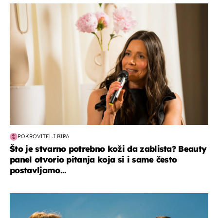
moda & ljepota
POKROVITELJ BIPA
Što je stvarno potrebno koži da zablista? Beauty
panel otvorio pitanja koja si i same često
postavljamo...
zdravlje & prehrana