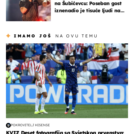
na Šubićevcu: Poseban gost
iznenadio je tisuće ljudi na
Thompsonovu koncertu
IMAMO JOŠ
NA OVU TEMU
svjetsko prvenstvo 2026
POKROVITELJ HISENSE
KVIZ Deset fotografija sa Svjetskog prvenstva: