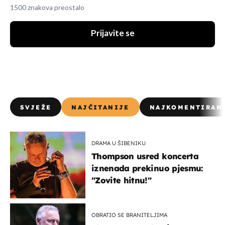
1500 znakova preostalo
Prijavite se
SVJEŽE
NAJČITANIJE
NAJKOMENTIRAN
DRAMA U ŠIBENIKU
Thompson usred koncerta
iznenada prekinuo pjesmu:
"Zovite hitnu!"
OBRATIO SE BRANITELJIMA