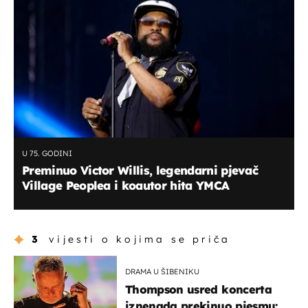
U 75. GODINI
Preminuo Victor Willis, legendarni pjevač
Village Peoplea i koautor hita YMCA
3
vijesti o kojima se priča
DRAMA U ŠIBENIKU
Thompson usred koncerta
iznenada prekinuo pjesmu: