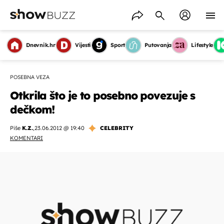
Dnevnik.hr
Vijesti
Sport
Putovanja
Lifestyle
POSEBNA VEZA
Otkrila što je to posebno povezuje s
dečkom!
Piše
K.Z.
,
23.06.2012 @ 19:40
CELEBRITY
KOMENTARI
OMOGUĆI OBAVIJESTI