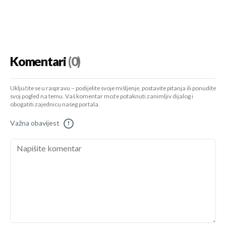
Komentari
(0)
Uključite se u raspravu – podijelite svoje mišljenje, postavite pitanja ili ponudite
svoj pogled na temu. Vaš komentar može potaknuti zanimljiv dijalog i
obogatiti zajednicu našeg portala.
Važna obavijest
!