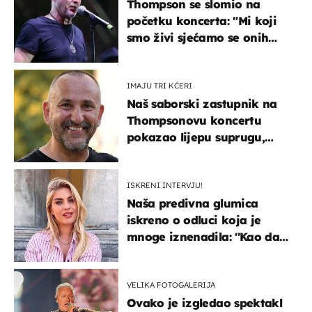
Thompson se slomio na
početku koncerta: "Mi koji
smo živi sjećamo se onih
koji nisu..."
IMAJU TRI KĆERI
Naš saborski zastupnik na
Thompsonovu koncertu
pokazao lijepu suprugu,
koja godinama izbjegava
javnost
ISKRENI INTERVJU!
Naša predivna glumica
iskreno o odluci koja je
mnoge iznenadila: ''Kao da
mi je veliki teret pao s leđa''
VELIKA FOTOGALERIJA
Ovako je izgledao spektakl