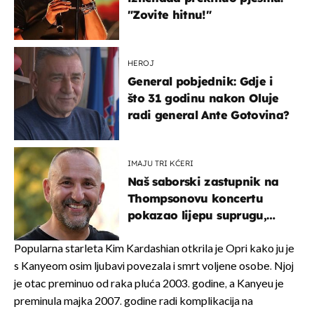
"Zovite hitnu!"
HEROJ
General pobjednik: Gdje i
što 31 godinu nakon Oluje
radi general Ante Gotovina?
IMAJU TRI KĆERI
Naš saborski zastupnik na
Thompsonovu koncertu
pokazao lijepu suprugu,
koja godinama izbjegava
javnost
Popularna starleta Kim Kardashian otkrila je Opri kako ju je
s Kanyeom osim ljubavi povezala i smrt voljene osobe. Njoj
je otac preminuo od raka pluća 2003. godine, a Kanyeu je
preminula majka 2007. godine radi komplikacija na