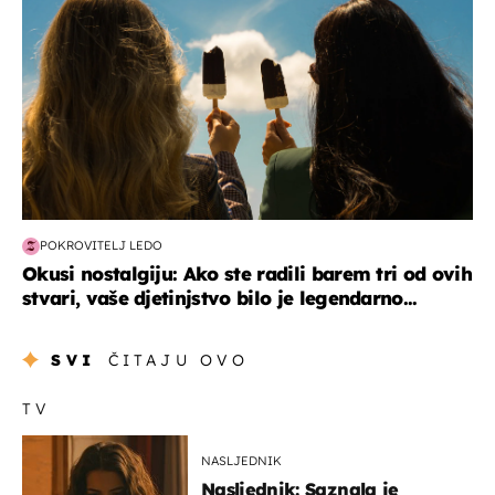
POKROVITELJ LEDO
Okusi nostalgiju: Ako ste radili barem tri od ovih
stvari, vaše djetinjstvo bilo je legendarno...
SVI
ČITAJU OVO
TV
NASLJEDNIK
Nasljednik: Saznala je