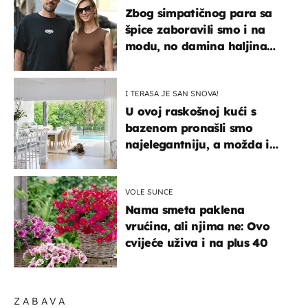
Zbog simpatičnog para sa
špice zaboravili smo i na
modu, no damina haljina
itekako nas se dojmila
I TERASA JE SAN SNOVA!
U ovoj raskošnoj kući s
bazenom pronašli smo
najelegantniju, a možda i
najljepšu bijelu kuhinju
VOLE SUNCE
Nama smeta paklena
vrućina, ali njima ne: Ovo
cvijeće uživa i na plus 40
ZABAVA