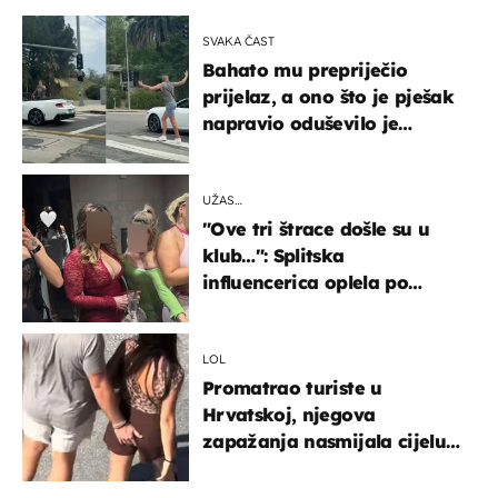
SVAKA ČAST
Bahato mu prepriječio
prijelaz, a ono što je pješak
napravio oduševilo je
društvene mreže
UŽAS…
"Ove tri štrace došle su u
klub…": Splitska
influencerica oplela po
ženama zbog užasnog
ponašanja
LOL
Promatrao turiste u
Hrvatskoj, njegova
zapažanja nasmijala cijelu
regiju