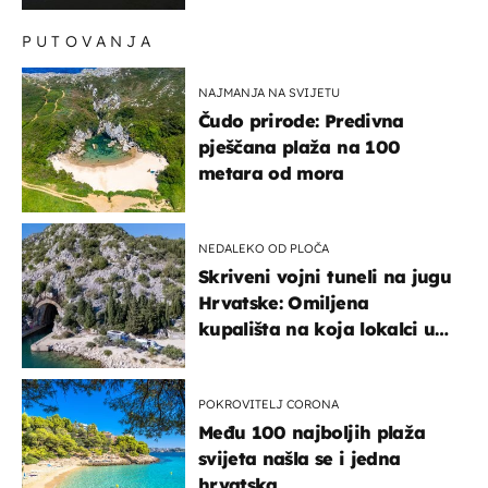
PUTOVANJA
NAJMANJA NA SVIJETU
Čudo prirode: Predivna
pješčana plaža na 100
metara od mora
NEDALEKO OD PLOČA
Skriveni vojni tuneli na jugu
Hrvatske: Omiljena
kupališta na koja lokalci u
miru dolaze roniti i skakati
u more
POKROVITELJ CORONA
Među 100 najboljih plaža
svijeta našla se i jedna
hrvatska