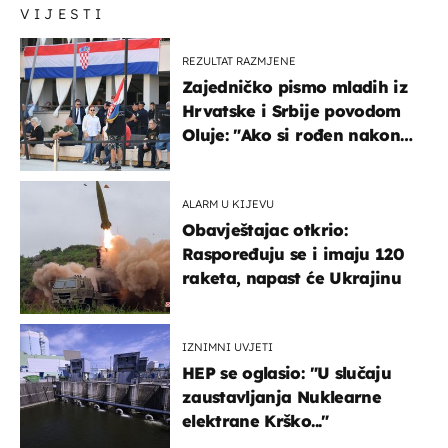
VIJESTI
REZULTAT RAZMJENE
Zajedničko pismo mladih iz
Hrvatske i Srbije povodom
Oluje: "Ako si rođen nakon
'95..."
ALARM U KIJEVU
Obavještajac otkrio:
Raspoređuju se i imaju 120
raketa, napast će Ukrajinu
IZNIMNI UVJETI
HEP se oglasio: "U slučaju
zaustavljanja Nuklearne
elektrane Krško..."