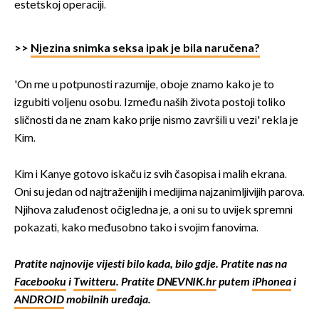
estetskoj operaciji.
>>
Njezina snimka seksa ipak je bila naručena?
'On me u potpunosti razumije, oboje znamo kako je to
izgubiti voljenu osobu. Između naših života postoji toliko
sličnosti da ne znam kako prije nismo završili u vezi' rekla je
Kim.
Kim i Kanye gotovo iskaču iz svih časopisa i malih ekrana.
Oni su jedan od najtraženijih i medijima najzanimljivijih parova.
Njihova zaluđenost očigledna je, a oni su to uvijek spremni
pokazati, kako međusobno tako i svojim fanovima.
Pratite najnovije vijesti bilo kada, bilo gdje. Pratite nas na
Facebooku
i
Twitteru
. Pratite
DNEVNIK.hr
putem
iPhonea
i
ANDROID
mobilnih uređaja.