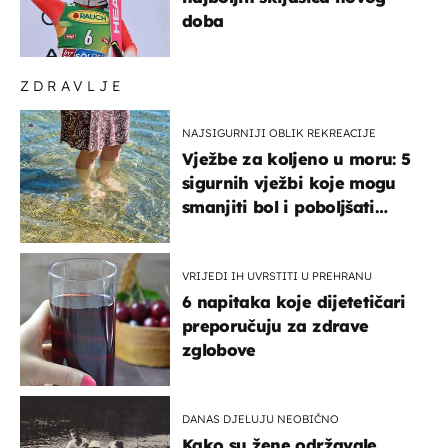
doba
ZDRAVLJE
NAJSIGURNIJI OBLIK REKREACIJE
Vježbe za koljeno u moru: 5
sigurnih vježbi koje mogu
smanjiti bol i poboljšati
pokretljivost
VRIJEDI IH UVRSTITI U PREHRANU
6 napitaka koje dijetetičari
preporučuju za zdrave
zglobove
DANAS DJELUJU NEOBIČNO
Kako su žene održavale