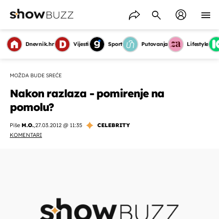
Dnevnik.hr
Vijesti
Sport
Putovanja
Lifestyle
MOŽDA BUDE SREĆE
Nakon razlaza - pomirenje na
pomolu?
Piše
M.O.
,
27.03.2012 @ 11:35
CELEBRITY
KOMENTARI
OMOGUĆI OBAVIJESTI