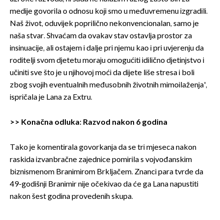
medije govorila o odnosu koji smo u međuvremenu izgradili.
Naš život, oduvijek poprilično nekonvencionalan, samo je
naša stvar. Shvaćam da ovakav stav ostavlja prostor za
insinuacije, ali ostajem i dalje pri njemu kao i pri uvjerenju da
roditelji svom djetetu moraju omogućiti idilično djetinjstvo i
učiniti sve što je u njihovoj moći da dijete liše stresa i boli
zbog svojih eventualnih međusobnih životnih mimoilaženja',
ispričala je Lana za Extru.
>>
Konačna odluka: Razvod nakon 6 godina
Tako je komentirala govorkanja da se tri mjeseca nakon
raskida izvanbračne zajednice pomirila s vojvođanskim
biznismenom Branimirom Brkljačem. Znanci para tvrde da
49-godišnji Branimir nije očekivao da će ga Lana napustiti
nakon šest godina provedenih skupa.