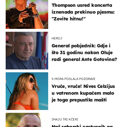
Thompson usred koncerta
iznenada prekinuo pjesmu:
"Zovite hitnu!"
HEROJ
General pobjednik: Gdje i
što 31 godinu nakon Oluje
radi general Ante Gotovina?
S MORA POSLALA POZDRAVE
Vruće, vruće! Nives Celzijus
u vatrenom kupaćem malo
je toga prepustila mašti
IMAJU TRI KĆERI
Naš saborski zastupnik na