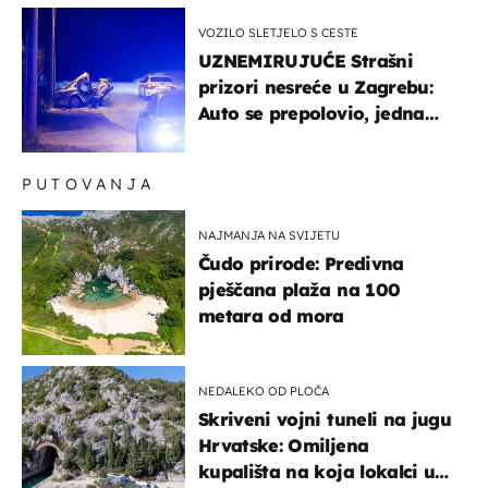
VOZILO SLETJELO S CESTE
UZNEMIRUJUĆE Strašni
prizori nesreće u Zagrebu:
Auto se prepolovio, jedna
osoba poginula
PUTOVANJA
NAJMANJA NA SVIJETU
Čudo prirode: Predivna
pješčana plaža na 100
metara od mora
NEDALEKO OD PLOČA
Skriveni vojni tuneli na jugu
Hrvatske: Omiljena
kupališta na koja lokalci u