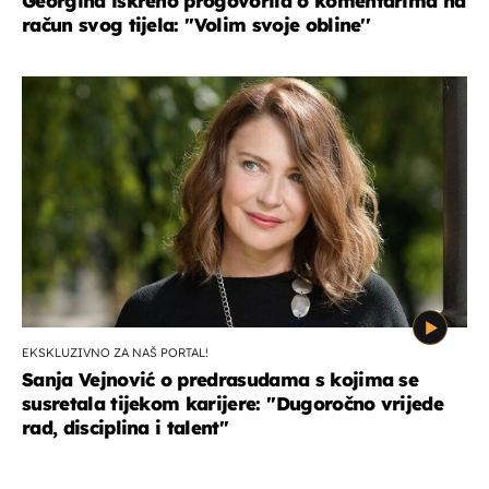
Georgina iskreno progovorila o komentarima na
račun svog tijela: ''Volim svoje obline''
EKSKLUZIVNO ZA NAŠ PORTAL!
Sanja Vejnović o predrasudama s kojima se
susretala tijekom karijere: ''Dugoročno vrijede
rad, disciplina i talent''