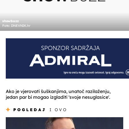
showbuzz
Foto: DNEVNIK.hr
Ako je vjerovati šuškanjima, unatoč razilaženju,
jedan par bi mogao izgladiti 'svoje nesuglasice'.
POGLEDAJ
I OVO