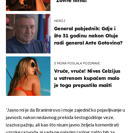
"Zovite hitnu!"
HEROJ
General pobjednik: Gdje i
što 31 godinu nakon Oluje
radi general Ante Gotovina?
S MORA POSLALA POZDRAVE
Vruće, vruće! Nives Celzijus
u vatrenom kupaćem malo
je toga prepustila mašti
'Jasno mi je da Branimirovo i moje zajedničko pojavljivanje u
javnosti, nakon nedavnog prekida šestogodišnje veze,
izaziva pažnju, ali kao što nisam javno željela komentirati
uzroke razvoda, ni sada ne nalazim razlog zašto bih za