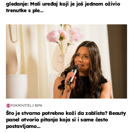
gledanje: Mali uređaj koji je još jednom oživio
trenutke s ple...
moda & ljepota
POKROVITELJ BIPA
Što je stvarno potrebno koži da zablista? Beauty
panel otvorio pitanja koja si i same često
postavljamo...