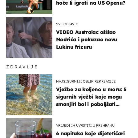
hoće li igrati na US Openu?
SVE OBJAVIO
VIDEO Australac ošišao
Modrića i pokazao novu
Lukinu frizuru
ZDRAVLJE
NAJSIGURNIJI OBLIK REKREACIJE
Vježbe za koljeno u moru: 5
sigurnih vježbi koje mogu
smanjiti bol i poboljšati
pokretljivost
VRIJEDI IH UVRSTITI U PREHRANU
6 napitaka koje dijetetičari