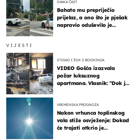
SVAKA ČAST
Bahato mu prepriječio
prijelaz, a ono što je pješak
napravio oduševilo je
društvene mreže
VIJESTI
STIGAO I ŠOK S BOOKINGA
VIDEO Gošća izazvala
požar luksuznog
apartmana. Vlasnik: "Dok je
gorjelo, smijali su se, pili i
pokazivali mi srednji prst"
VREMENSKA PROGNOZA
Nakon vrhunca toplinskog
vala stiže osvježenje: Dokad
će trajati otkrio je
meteorolog