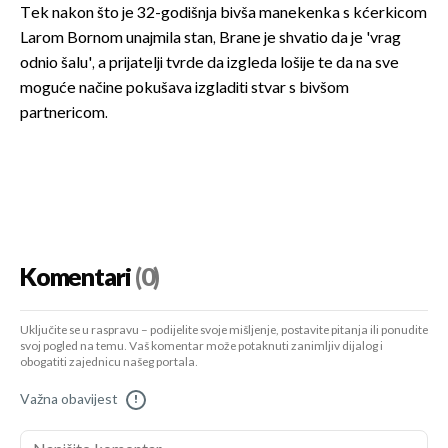
Tek nakon što je 32-godišnja bivša manekenka s kćerkicom
Larom Bornom unajmila stan, Brane je shvatio da je 'vrag
odnio šalu', a prijatelji tvrde da izgleda lošije te da na sve
moguće načine pokušava izgladiti stvar s bivšom
partnericom.
Komentari
(0)
Uključite se u raspravu – podijelite svoje mišljenje, postavite pitanja ili ponudite
svoj pogled na temu. Vaš komentar može potaknuti zanimljiv dijalog i
obogatiti zajednicu našeg portala.
Važna obavijest
!