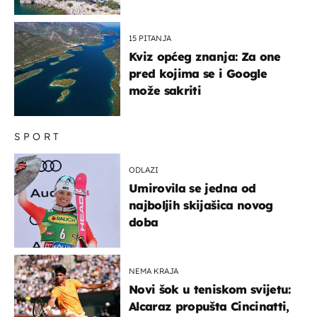
miru dolaze roniti i skakati
u more
15 PITANJA
Kviz općeg znanja: Za one
pred kojima se i Google
može sakriti
SPORT
ODLAZI
Umirovila se jedna od
najboljih skijašica novog
doba
NEMA KRAJA
Novi šok u teniskom svijetu:
Alcaraz propušta Cincinatti,