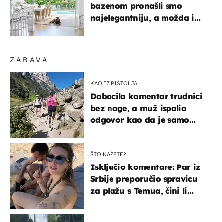
bazenom pronašli smo
najelegantniju, a možda i
najljepšu bijelu kuhinju
ZABAVA
KAO IZ PIŠTOLJA
Dobacila komentar trudnici
bez noge, a muž ispalio
odgovor kao da je samo
čekao…
ŠTO KAŽETE?
Isključio komentare: Par iz
Srbije preporučio spravicu
za plažu s Temua, čini li
vam se ovo sigurnim?