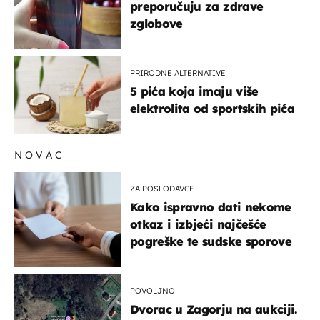
preporučuju za zdrave
zglobove
PRIRODNE ALTERNATIVE
5 pića koja imaju više
elektrolita od sportskih pića
NOVAC
ZA POSLODAVCE
Kako ispravno dati nekome
otkaz i izbjeći najčešće
pogreške te sudske sporove
POVOLJNO
Dvorac u Zagorju na aukciji.