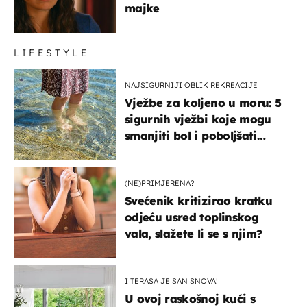
majke
LIFESTYLE
NAJSIGURNIJI OBLIK REKREACIJE
Vježbe za koljeno u moru: 5
sigurnih vježbi koje mogu
smanjiti bol i poboljšati
pokretljivost
(NE)PRIMJERENA?
Svećenik kritizirao kratku
odjeću usred toplinskog
vala, slažete li se s njim?
I TERASA JE SAN SNOVA!
U ovoj raskošnoj kući s