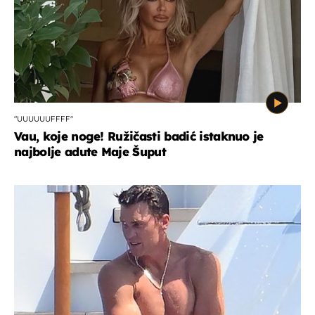
"UUUUUUFFFF"
Vau, koje noge! Ružičasti badić istaknuo je
najbolje adute Maje Šuput