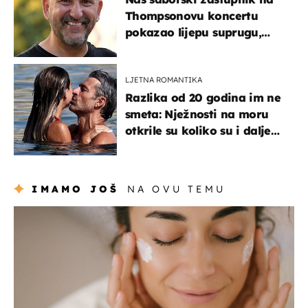
Thompsonovu koncertu
pokazao lijepu suprugu,
koja godinama izbjegava
javnost
LJETNA ROMANTIKA
Razlika od 20 godina im ne
smeta: Nježnosti na moru
otkrile su koliko su i dalje
zaljubljeni
IMAMO JOŠ
NA OVU TEMU
moda & ljepota