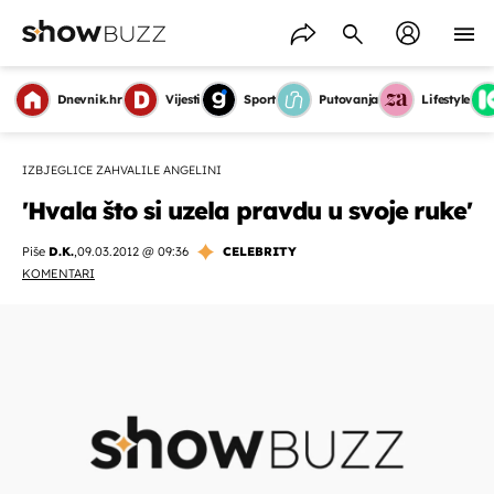
Dnevnik.hr
Vijesti
Sport
Putovanja
Lifestyle
IZBJEGLICE ZAHVALILE ANGELINI
'Hvala što si uzela pravdu u svoje ruke'
Piše
D.K.
,
09.03.2012 @ 09:36
CELEBRITY
KOMENTARI
OMOGUĆI OBAVIJESTI