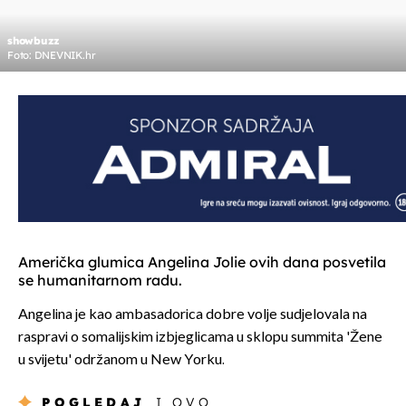
showbuzz
Foto: DNEVNIK.hr
Američka glumica Angelina Jolie ovih dana posvetila
se humanitarnom radu.
Angelina je kao ambasadorica dobre volje sudjelovala na
raspravi o somalijskim izbjeglicama u sklopu summita 'Žene
u svijetu' održanom u New Yorku.
POGLEDAJ
I OVO