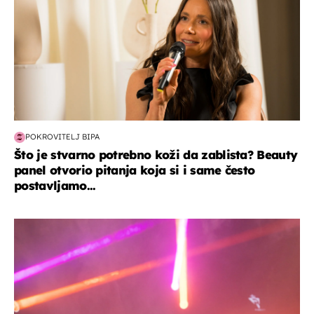
POKROVITELJ BIPA
Što je stvarno potrebno koži da zablista? Beauty
panel otvorio pitanja koja si i same često
postavljamo...
kultura & zabava