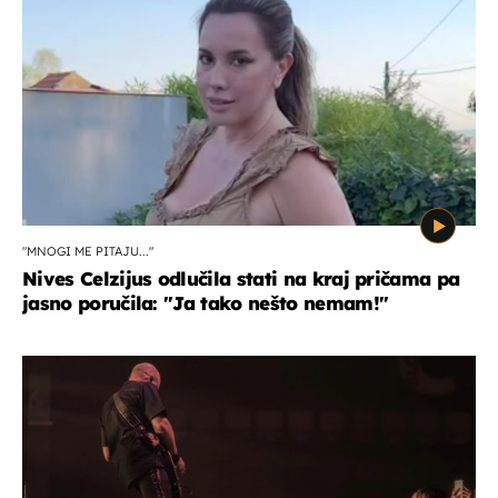
"MNOGI ME PITAJU..."
Nives Celzijus odlučila stati na kraj pričama pa
jasno poručila: "Ja tako nešto nemam!"