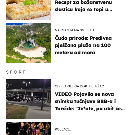
Recept za božanstvenu
slasticu koja se topi u
ustima
NAJMANJA NA SVIJETU
Čudo prirode: Predivna
pješčana plaža na 100
metara od mora
SPORT
CIPELARILI GA DOK JE LEŽAO
VIDEO Pojavila se nova
snimka tučnjave BBB-a i
Torcide: "Je*ote, pa ubit će
ga!"
POLJACI...