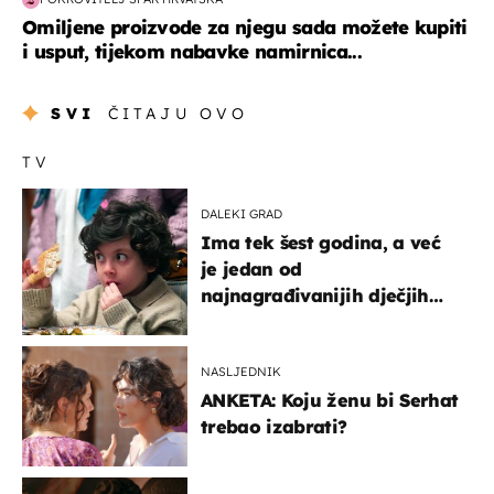
Omiljene proizvode za njegu sada možete kupiti
i usput, tijekom nabavke namirnica...
SVI
ČITAJU OVO
TV
DALEKI GRAD
Ima tek šest godina, a već
je jedan od
najnagrađivanijih dječjih
glumaca
NASLJEDNIK
ANKETA: Koju ženu bi Serhat
trebao izabrati?