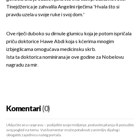
Tinejdžerica je zahvalila Angelini riječima 'Hvala što si
pravdu uzela u svoje ruke i svoj dom.'
Ove riječi duboko su dirnule glumicu koja je potom ispričala
priču doktorice Hawe Abdi koja s kćerima mnogim
izbjeglicama omogućava medicinsku skrb.
Ista ta doktorica nominirana je ove godine za Nobelovu
nagradu za mir.
Komentari
(0)
Uključite se u raspravu – podijelite svoje mišljenje, postavite pitanja ili ponudite
svoj pogled na temu. Vaš komentar može potaknuti zanimljiv dijalog i
obogatiti zajednicu našeg portala.