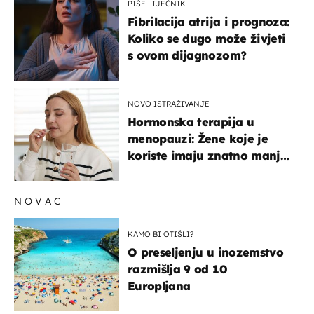
PIŠE LIJEČNIK
Fibrilacija atrija i prognoza:
Koliko se dugo može živjeti
s ovom dijagnozom?
NOVO ISTRAŽIVANJE
Hormonska terapija u
menopauzi: Žene koje je
koriste imaju znatno manji
rizik od ovoga
NOVAC
KAMO BI OTIŠLI?
O preseljenju u inozemstvo
razmišlja 9 od 10
Europljana