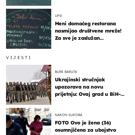
UPS!
Meni domaćeg restorana
nasmijao društvene mreže!
Za sve je zaslužan
urnebesan naziv jela
VIJESTI
BURE BARUTA
Ukrajinski stručnjak
upozorava na novu
prijetnju: Ovaj grad u BiH-u
bi mogao biti žarište
NAKON SUKOBA
FOTO Ovo je žena (36)
osumnjičena za ubojstvo