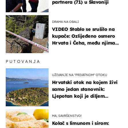
partnera (71) u Slavoniji
DRAMA NA OBALI
VIDEO Stablo se srušilo na
kupače: Ozlijeđeno osmero
Hrvata i Čeha, među njima
ima i djece
PUTOVANJA
UŽIVANJE NA "PRIVATNOM" OTOKU
Hrvatski otok na kojem živi
samo jedan stanovnik:
Ljepotan koji je diljem
svijeta poznat po svojem
"bijelom zlatu"
MA, SAVRŠENSTVO!
Kolač s limunom i sirom: