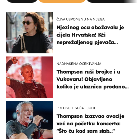
ČUVA USPOMENU NA NJEGA
Njezinog oca obožavala je
cijela Hrvatska! Kći
neprežaljenog pjevača
projurila špicom na dva
kotača
NADMAŠENA OČEKIVANJA
Thompson ruši brojke i u
Vukovaru! Objavljeno
koliko je ulaznica prodano
u kratkom vremenu
PRED 20 TISUĆA LJUDI
Thompson izazvao ovacije
već na početku koncerta:
"Što ću kad sam slab..."