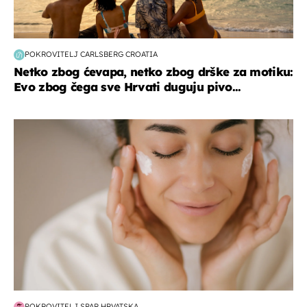
POKROVITELJ CARLSBERG CROATIA
Netko zbog ćevapa, netko zbog drške za motiku:
Evo zbog čega sve Hrvati duguju pivo...
moda & ljepota
POKROVITELJ SPAR HRVATSKA