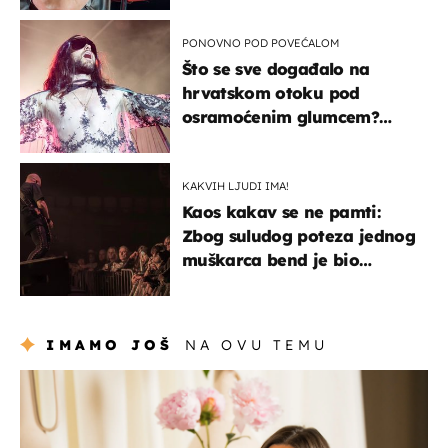
PONOVNO POD POVEĆALOM
Što se sve događalo na
hrvatskom otoku pod
osramoćenim glumcem?
Bizarni prizori i danas
izazivaju nevjericu
KAKVIH LJUDI IMA!
Kaos kakav se ne pamti:
Zbog suludog poteza jednog
muškarca bend je bio
prisiljen prekinuti nastup
IMAMO JOŠ
NA OVU TEMU
moda & ljepota