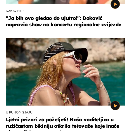
KAKAV HIT!
"Ja bih ovo gledao do ujutro!": Đoković
napravio show na koncertu regionalne zvijezde
U PUNOM SJAJU
Ljetni prizori za poželjeti! Naša voditeljica u
ružičastom bikiniju otkrila tetovaže koje inače