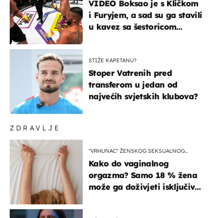
VIDEO Boksao je s Kličkom
i Furyjem, a sad su ga stavili
u kavez sa šestoricom
Roma! Pogledajte kako je
završilo
STIŽE KAPETANU?
Stoper Vatrenih pred
transferom u jedan od
najvećih svjetskih klubova?
ZDRAVLJE
"VRHUNAC" ŽENSKOG SEKSUALNOG
ISKUSTVA
Kako do vaginalnog
orgazma? Samo 18 % žena
može ga doživjeti isključivo
na ovaj način