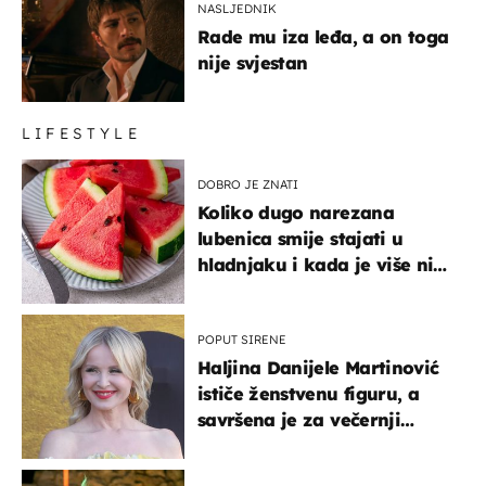
NASLJEDNIK
Rade mu iza leđa, a on toga
nije svjestan
LIFESTYLE
DOBRO JE ZNATI
Koliko dugo narezana
lubenica smije stajati u
hladnjaku i kada je više nije
sigurno jesti?
POPUT SIRENE
Haljina Danijele Martinović
ističe ženstvenu figuru, a
savršena je za večernji
izlazak na moru