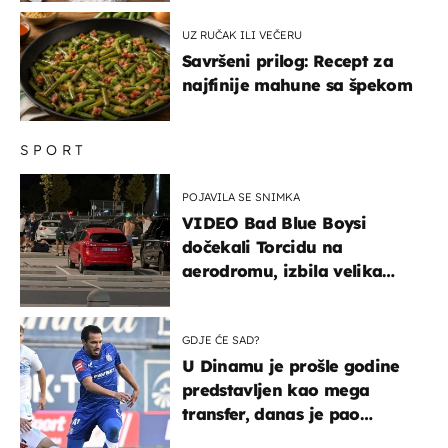
UZ RUČAK ILI VEČERU
Savršeni prilog: Recept za
najfinije mahune sa špekom
SPORT
POJAVILA SE SNIMKA
VIDEO Bad Blue Boysi
dočekali Torcidu na
aerodromu, izbila velika
masovna tučnjava
GDJE ĆE SAD?
U Dinamu je prošle godine
predstavljen kao mega
transfer, danas je pao
najniže u karijeri