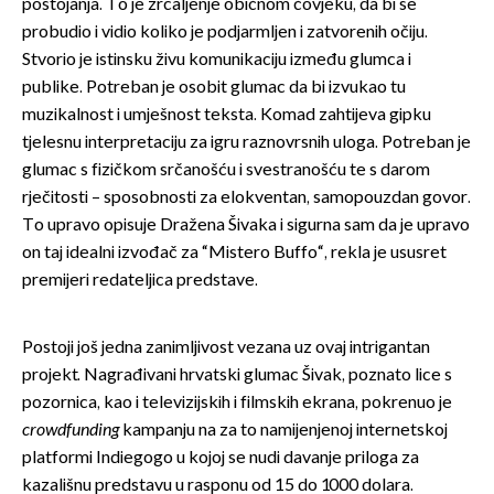
postojanja. To je zrcaljenje običnom čovjeku, da bi se
probudio i vidio koliko je podjarmljen i zatvorenih očiju.
Stvorio je istinsku živu komunikaciju između glumca i
publike. Potreban je osobit glumac da bi izvukao tu
muzikalnost i umješnost teksta. Komad zahtijeva gipku
tjelesnu interpretaciju za igru raznovrsnih uloga. Potreban je
glumac s fizičkom srčanošću i svestranošću te s darom
rječitosti – sposobnosti za elokventan, samopouzdan govor.
To upravo opisuje Dražena Šivaka i sigurna sam da je upravo
on taj idealni izvođač za “Mistero Buffo“, rekla je ususret
premijeri redateljica predstave.
Postoji još jedna zanimljivost vezana uz ovaj intrigantan
projekt. Nagrađivani hrvatski glumac Šivak, poznato lice s
pozornica, kao i televizijskih i filmskih ekrana, pokrenuo je
crowdfunding
kampanju na za to namijenjenoj internetskoj
platformi Indiegogo u kojoj se nudi davanje priloga za
kazališnu predstavu u rasponu od 15 do 1000 dolara.