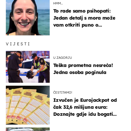
HMM…
To rade samo psihopati:
Jedan detalj s mora može
vam otkriti puno o
prijateljima
VIJESTI
U ZAGORJU
Teška prometna nesreća!
Jedna osoba poginula
ČESTITAMO!
Izvučen je Eurojackpot od
čak 32,6 milijuna eura:
Doznajte gdje idu bogati
dobitci u Hrvatskoj