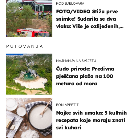
KOD BJELOVARA
FOTO/VIDEO Stižu prve
snimke! Sudarila se dva
vlaka: Više je ozlijeđenih,
hitne službe na terenu
PUTOVANJA
NAJMANJA NA SVIJETU
Čudo prirode: Predivna
pješčana plaža na 100
metara od mora
BON APPETIT!
Majke svih umaka: 5 kultnih
recepata koje moraju znati
svi kuhari