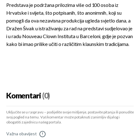
Predstava je podržana prilozima više od 100 osoba iz
Hrvatske i svijeta, što potpisanih, što anonimnih, koji su
pomogli da ova nezavisna produkcija ugleda svjetlo dana, a
Dražen Šivak u istraživanju za rad na predstavi sudjelovao je
i u radu Nouveau Clown Instituta u Barceloni, gdje je pozvan
kako bi imao prilike učiti o različitim klaunskim tradicijama.
Komentari
(0)
Uključite se u raspravu – podijelite svoje mišljenje, postavite pitanja ili ponudite
svoj pogled na temu. Vaš komentar može potaknuti zanimljiv dijalog i
obogatiti zajednicu našeg portala.
Važna obavijest
!