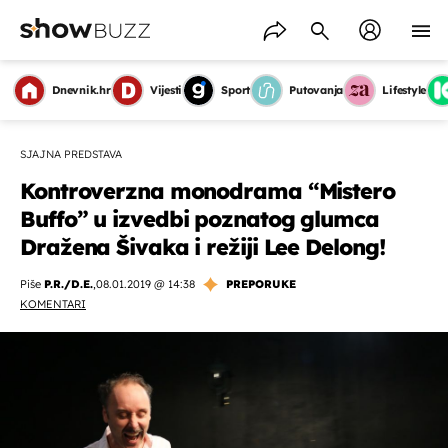
Dnevnik.hr
Vijesti
Sport
Putovanja
Lifestyle
SJAJNA PREDSTAVA
Kontroverzna monodrama “Mistero
Buffo” u izvedbi poznatog glumca
Dražena Šivaka i režiji Lee Delong!
Piše
P.R./D.E.
,
08.01.2019 @ 14:38
PREPORUKE
KOMENTARI
OMOGUĆI OBAVIJESTI