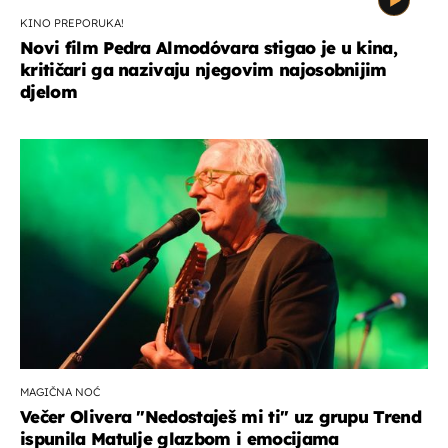
KINO PREPORUKA!
Novi film Pedra Almodóvara stigao je u kina,
kritičari ga nazivaju njegovim najosobnijim
djelom
MAGIČNA NOĆ
Večer Olivera "Nedostaješ mi ti" uz grupu Trend
ispunila Matulje glazbom i emocijama