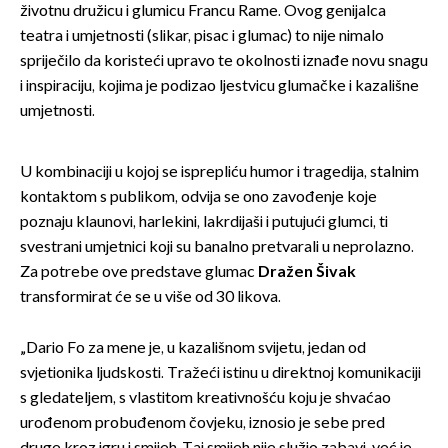
životnu družicu i glumicu Francu Rame. Ovog genijalca
teatra i umjetnosti (slikar, pisac i glumac) to nije nimalo
spriječilo da koristeći upravo te okolnosti iznađe novu snagu
i inspiraciju, kojima je podizao ljestvicu glumačke i kazališne
umjetnosti.
U kombinaciji u kojoj se isprepliću humor i tragedija, stalnim
kontaktom s publikom, odvija se ono zavođenje koje
poznaju klaunovi, harlekini, lakrdijaši i putujući glumci, ti
svestrani umjetnici koji su banalno pretvarali u neprolazno.
Za potrebe ove predstave glumac
Dražen Šivak
transformirat će se u više od 30 likova.
„Dario Fo za mene je, u kazališnom svijetu, jedan od
svjetionika ljudskosti. Tražeći istinu u direktnoj komunikaciji
s gledateljem, s vlastitom kreativnošću koju je shvaćao
urođenom probuđenom čovjeku, iznosio je sebe pred