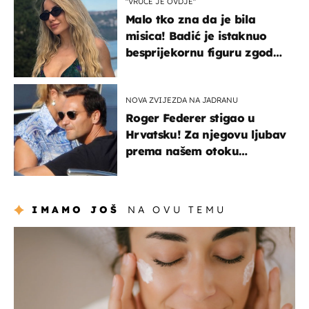
"VRUĆE JE OVDJE"
Malo tko zna da je bila
misica! Badić je istaknuo
besprijekornu figuru zgodne
voditeljice
NOVA ZVIJEZDA NA JADRANU
Roger Federer stigao u
Hrvatsku! Za njegovu ljubav
prema našem otoku
zaslužan je jedan poznati
Hrvat
IMAMO JOŠ
NA OVU TEMU
moda & ljepota