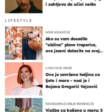
i zahtjeva da učini nešto
LIFESTYLE
NOVE KOLEKCIJE
Ako su vam dosadile
“obične” plave traperice,
ove jeseni dolazite na svoje
- izdvajamo 15 hit modela
U NOJ NIJE VRUĆE
Ovo je savršena haljina za
ljeto i more - nosi je i
Bojana Gregorić Vejzović
NAJSIGURNIJI OBLIK REKREACIJE
Vježbe za koljeno u moru: 5