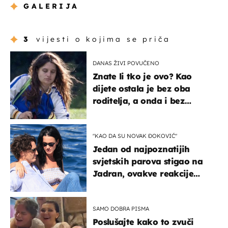
GALERIJA
3
vijesti o kojima se priča
DANAS ŽIVI POVUČENO
Znate li tko je ovo? Kao
dijete ostala je bez oba
roditelja, a onda i bez
milijuna koje je trebala
naslijediti
"KAO DA SU NOVAK ĐOKOVIĆ"
Jedan od najpoznatijih
svjetskih parova stigao na
Jadran, ovakve reakcije
vjerojatno nisu očekivali
SAMO DOBRA PISMA
Poslušajte kako to zvuči