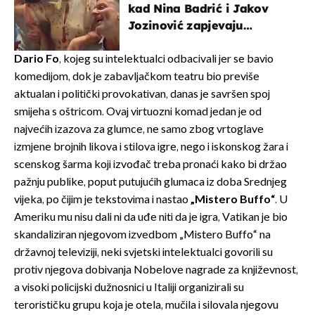
kad Nina Badrić i Jakov
Jozinović zapjevaju
Oliverov hit!
Dario Fo
, kojeg su intelektualci odbacivali jer se bavio
komedijom, dok je zabavljačkom teatru bio previše
aktualan i politički provokativan, danas je savršen spoj
smijeha s oštricom. Ovaj virtuozni komad jedan je od
najvećih izazova za glumce, ne samo zbog vrtoglave
izmjene brojnih likova i stilova igre, nego i iskonskog žara i
scenskog šarma koji izvođač treba pronaći kako bi držao
pažnju publike, poput putujućih glumaca iz doba Srednjeg
vijeka, po čijim je tekstovima i nastao
„Mistero Buffo“
. U
Ameriku mu nisu dali ni da uđe niti da je igra, Vatikan je bio
skandaliziran njegovom izvedbom „Mistero Buffo“ na
državnoj televiziji, neki svjetski intelektualci govorili su
protiv njegova dobivanja Nobelove nagrade za književnost,
a visoki policijski dužnosnici u Italiji organizirali su
terorističku grupu koja je otela, mučila i silovala njegovu