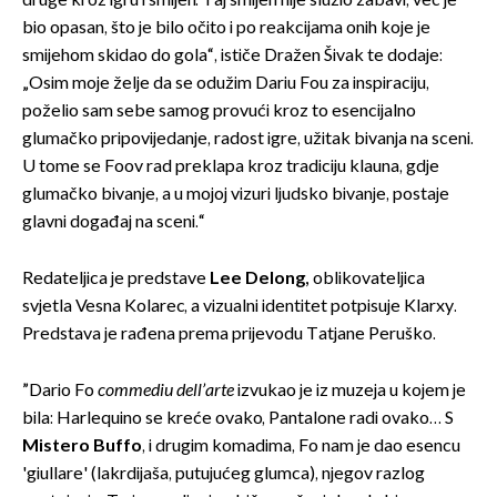
druge kroz igru i smijeh. Taj smijeh nije služio zabavi, već je
bio opasan, što je bilo očito i po reakcijama onih koje je
smijehom skidao do gola“, ističe Dražen Šivak te dodaje:
„Osim moje želje da se odužim Dariu Fou za inspiraciju,
poželio sam sebe samog provući kroz to esencijalno
glumačko pripovijedanje, radost igre, užitak bivanja na sceni.
U tome se Foov rad preklapa kroz tradiciju klauna, gdje
glumačko bivanje, a u mojoj vizuri ljudsko bivanje, postaje
glavni događaj na sceni.“
Redateljica je predstave
Lee Delong,
oblikovateljica
svjetla Vesna Kolarec, a vizualni identitet potpisuje Klarxy.
Predstava je rađena prema prijevodu Tatjane Peruško.
”Dario Fo
commediu dell’arte
izvukao je iz muzeja u kojem je
bila: Harlequino se kreće ovako, Pantalone radi ovako… S
Mistero Buffo
, i drugim komadima, Fo nam je dao esencu
'giullare' (lakrdijaša, putujućeg glumca), njegov razlog