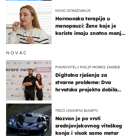
NOVO ISTRAŽIVANJE
Hormonska terapija u
menopauzi: Žene koje je
koriste imaju znatno manji
rizik od ovoga
NOVAC
POKROVITELJ PHILIP MORRIS ZAGREB
Digitalna rješenja za
stvarne probleme: Dva
hrvatska projekta dobila
potporu za razvoj
TREĆI UNIKATNI BUGATTI
Nazvan je po vrsti
srednjovjekovnog viteškog
konja i visok samo metar