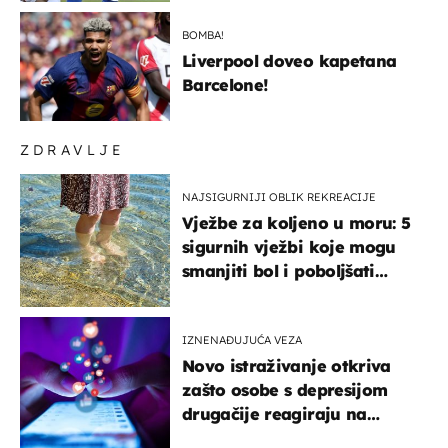
BOMBA!
Liverpool doveo kapetana
Barcelone!
ZDRAVLJE
NAJSIGURNIJI OBLIK REKREACIJE
Vježbe za koljeno u moru: 5
sigurnih vježbi koje mogu
smanjiti bol i poboljšati
pokretljivost
IZNENAĐUJUĆA VEZA
Novo istraživanje otkriva
zašto osobe s depresijom
drugačije reagiraju na
lajkove