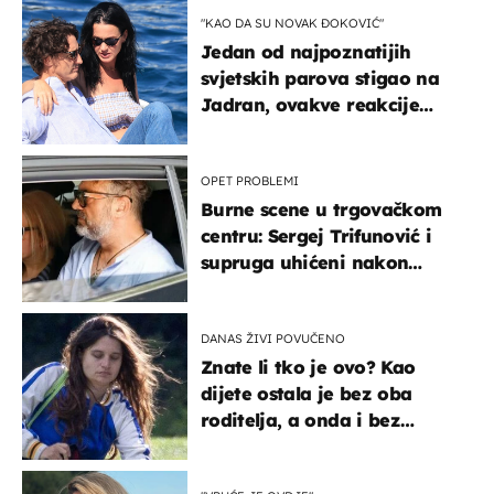
"KAO DA SU NOVAK ĐOKOVIĆ"
Jedan od najpoznatijih
svjetskih parova stigao na
Jadran, ovakve reakcije
vjerojatno nisu očekivali
OPET PROBLEMI
Burne scene u trgovačkom
centru: Sergej Trifunović i
supruga uhićeni nakon
svađe!
DANAS ŽIVI POVUČENO
Znate li tko je ovo? Kao
dijete ostala je bez oba
roditelja, a onda i bez
milijuna koje je trebala
naslijediti