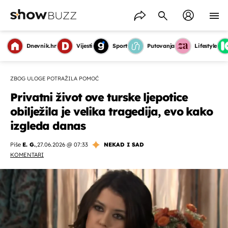
Dnevnik.hr
Vijesti
Sport
Putovanja
Lifestyle
ZBOG ULOGE POTRAŽILA POMOĆ
Privatni život ove turske ljepotice
obilježila je velika tragedija, evo kako
izgleda danas
Piše
E. G.
,
27.06.2026 @ 07:33
NEKAD I SAD
KOMENTARI
OMOGUĆI OBAVIJESTI