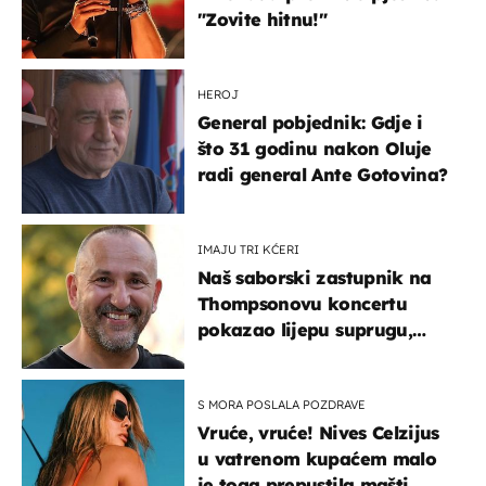
"Zovite hitnu!"
HEROJ
General pobjednik: Gdje i
što 31 godinu nakon Oluje
radi general Ante Gotovina?
IMAJU TRI KĆERI
Naš saborski zastupnik na
Thompsonovu koncertu
pokazao lijepu suprugu,
koja godinama izbjegava
javnost
S MORA POSLALA POZDRAVE
Vruće, vruće! Nives Celzijus
u vatrenom kupaćem malo
je toga prepustila mašti