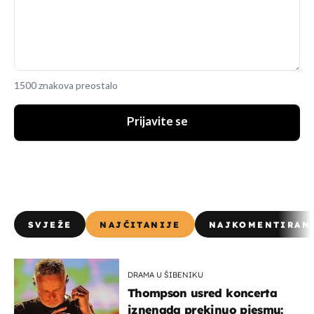
1500 znakova preostalo
Prijavite se
SVJEŽE
NAJČITANIJE
NAJKOMENTIRAN
DRAMA U ŠIBENIKU
Thompson usred koncerta
iznenada prekinuo pjesmu: