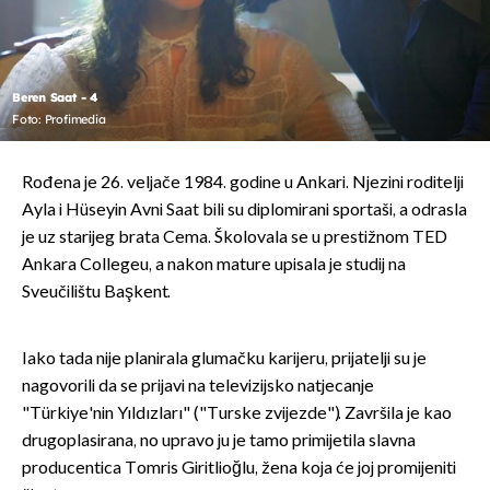
Beren Saat - 4
Foto: Profimedia
Rođena je 26. veljače 1984. godine u Ankari. Njezini roditelji
Ayla i Hüseyin Avni Saat bili su diplomirani sportaši, a odrasla
je uz starijeg brata Cema. Školovala se u prestižnom TED
Ankara Collegeu, a nakon mature upisala je studij na
Sveučilištu Başkent.
Iako tada nije planirala glumačku karijeru, prijatelji su je
nagovorili da se prijavi na televizijsko natjecanje
"Türkiye'nin Yıldızları" ("Turske zvijezde"). Završila je kao
drugoplasirana, no upravo ju je tamo primijetila slavna
producentica Tomris Giritlioğlu, žena koja će joj promijeniti