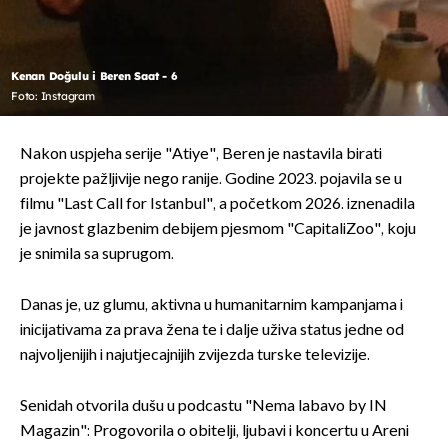
Kenan Doğulu i Beren Saat - 6
Foto: Instagram
Nakon uspjeha serije "Atiye", Beren je nastavila birati
projekte pažljivije nego ranije. Godine 2023. pojavila se u
filmu "Last Call for Istanbul", a početkom 2026. iznenadila
je javnost glazbenim debijem pjesmom "CapitaliZoo", koju
je snimila sa suprugom.
Danas je, uz glumu, aktivna u humanitarnim kampanjama i
inicijativama za prava žena te i dalje uživa status jedne od
najvoljenijih i najutjecajnijih zvijezda turske televizije.
Senidah otvorila dušu u podcastu "Nema labavo by IN
Magazin": Progovorila o obitelji, ljubavi i koncertu u Areni