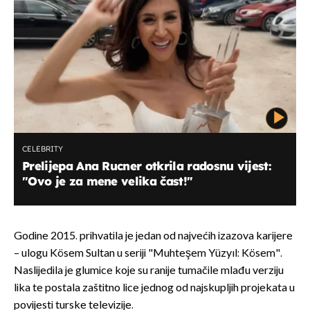
CELEBRITY
Prelijepa Ana Rucner otkrila radosnu vijest:
"Ovo je za mene velika čast!"
Godine 2015. prihvatila je jedan od najvećih izazova karijere
– ulogu Kösem Sultan u seriji "Muhteşem Yüzyıl: Kösem".
Naslijedila je glumice koje su ranije tumačile mlađu verziju
lika te postala zaštitno lice jednog od najskupljih projekata u
povijesti turske televizije.