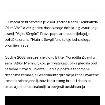
Glumački debi ostvarila je 2004. godine u seriji "Aşkımızda
Ölüm Var", a već godinu dana kasnije dobila je glavnu ulogu
u seriji "Aşka Sürgün". Pravu popularnost donijela joj je
politička drama "Hatırla Sevgili", no tek je jedna uloga
promijenila sve.
Godine 2008. preuzela je ulogu Bihter Yöreoğlu Ziyagil u
seriji "Aşk-ı Memnu", koju je hrvatska publika gledala pod
nazivom "Strasti Orijenta". Serija je postala fenomen u
desecima zemalja, a Berenina interpretacija žene uhvaćene
između zabranjene ljubavi i nesretnog braka i danas se
smatra jednom od najboljih u povijesti turskih serija.