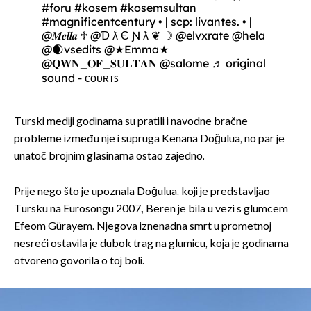
#foru
#kosem
#kosemsultan
#magnificentcentury
• | scp: livantes. • |
@𝑴𝒆𝒍𝒍𝒂 ♱ @Ɗ ƛ Є Ɲ ƛ ❦ ☽ @elvxrate @hela
@🌒vsedits @★Emma★
@𝐐𝐖𝐍_𝐎𝐅_𝐒𝐔𝐋𝐓𝐀𝐍 @salome
♬ original
sound - ᴄᴏᴜʀᴛꜱ
Turski mediji godinama su pratili i navodne bračne
probleme između nje i supruga Kenana Doğulua, no par je
unatoč brojnim glasinama ostao zajedno.
Prije nego što je upoznala Doğulua, koji je predstavljao
Tursku na Eurosongu 2007., Beren je bila u vezi s glumcem
Efeom Gürayem. Njegova iznenadna smrt u prometnoj
nesreći ostavila je dubok trag na glumicu, koja je godinama
otvoreno govorila o toj boli.