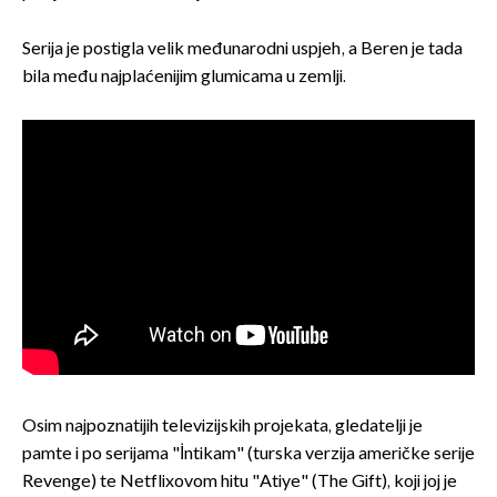
Serija je postigla velik međunarodni uspjeh, a Beren je tada
bila među najplaćenijim glumicama u zemlji.
Osim najpoznatijih televizijskih projekata, gledatelji je
pamte i po serijama "İntikam" (turska verzija američke serije
Revenge) te Netflixovom hitu "Atiye" (The Gift), koji joj je