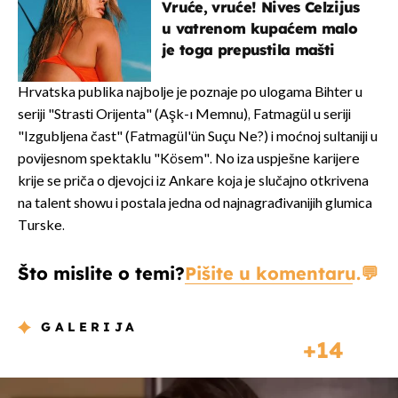
Vruće, vruće! Nives Celzijus
u vatrenom kupaćem malo
je toga prepustila mašti
Hrvatska publika najbolje je poznaje po ulogama Bihter u
seriji "Strasti Orijenta" (Aşk-ı Memnu), Fatmagül u seriji
"Izgubljena čast" (Fatmagül'ün Suçu Ne?) i moćnoj sultaniji u
povijesnom spektaklu "Kösem". No iza uspješne karijere
krije se priča o djevojci iz Ankare koja je slučajno otkrivena
na talent showu i postala jedna od najnagrađivanijih glumica
Turske.
Što mislite o temi?
Pišite u komentaru.
GALERIJA
14