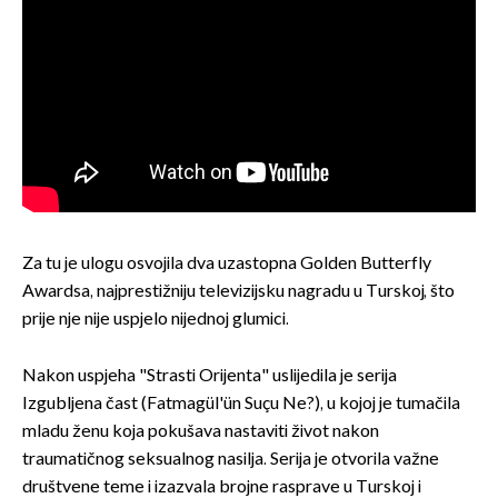
Za tu je ulogu osvojila dva uzastopna Golden Butterfly
Awardsa, najprestižniju televizijsku nagradu u Turskoj, što
prije nje nije uspjelo nijednoj glumici.
Nakon uspjeha "Strasti Orijenta" uslijedila je serija
Izgubljena čast (Fatmagül'ün Suçu Ne?), u kojoj je tumačila
mladu ženu koja pokušava nastaviti život nakon
traumatičnog seksualnog nasilja. Serija je otvorila važne
društvene teme i izazvala brojne rasprave u Turskoj i