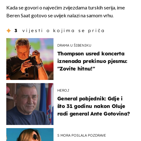
Kada se govori o najvećim zvijezdama turskih serija, ime
Beren Saat gotovo se uvijek nalazi na samom vrhu.
3
vijesti o kojima se priča
DRAMA U ŠIBENIKU
Thompson usred koncerta
iznenada prekinuo pjesmu:
"Zovite hitnu!"
HEROJ
General pobjednik: Gdje i
što 31 godinu nakon Oluje
radi general Ante Gotovina?
S MORA POSLALA POZDRAVE