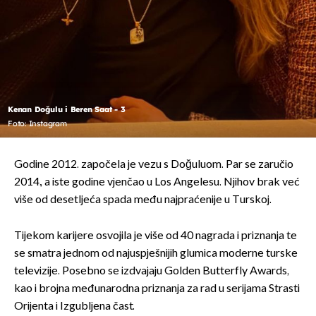
Kenan Doğulu i Beren Saat - 3
Foto: Instagram
Godine 2012. započela je vezu s Doğuluom. Par se zaručio
2014., a iste godine vjenčao u Los Angelesu. Njihov brak već
više od desetljeća spada među najpraćenije u Turskoj.
Tijekom karijere osvojila je više od 40 nagrada i priznanja te
se smatra jednom od najuspješnijih glumica moderne turske
televizije. Posebno se izdvajaju Golden Butterfly Awards,
kao i brojna međunarodna priznanja za rad u serijama Strasti
Orijenta i Izgubljena čast.