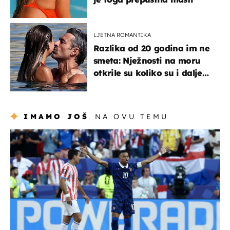
LJETNA ROMANTIKA
Razlika od 20 godina im ne
smeta: Nježnosti na moru
otkrile su koliko su i dalje
zaljubljeni
IMAMO JOŠ
NA OVU TEMU
svjetsko prvenstvo 2026