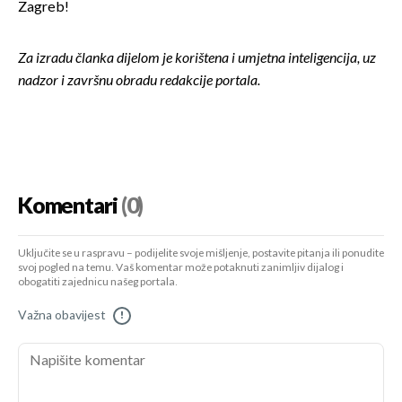
Zagreb!
Za izradu članka dijelom je korištena i umjetna inteligencija, uz
nadzor i završnu obradu redakcije portala.
Komentari
(0)
Uključite se u raspravu – podijelite svoje mišljenje, postavite pitanja ili ponudite
svoj pogled na temu. Vaš komentar može potaknuti zanimljiv dijalog i
obogatiti zajednicu našeg portala.
Važna obavijest
!