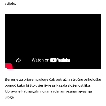
svijetu.
Beren je za pripremu uloge čak potražila stručnu psihološku
pomoć kako bi što uvjerljivije prikazala složenost lika.
Upravo je Fatmagül mnogima i danas njezina najvažnija
uloga.