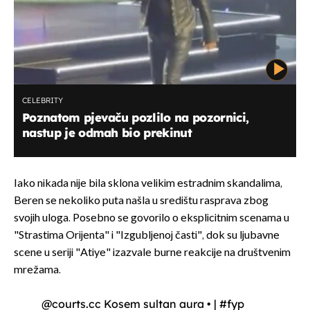
CELEBRITY
Poznatom pjevaču pozlilo na pozornici,
nastup je odmah bio prekinut
Iako nikada nije bila sklona velikim estradnim skandalima,
Beren se nekoliko puta našla u središtu rasprava zbog
svojih uloga. Posebno se govorilo o eksplicitnim scenama u
"Strastima Orijenta" i "Izgubljenoj časti", dok su ljubavne
scene u seriji "Atiye" izazvale burne reakcije na društvenim
mrežama.
@courts.cc
Kosem sultan aura • |
#fyp