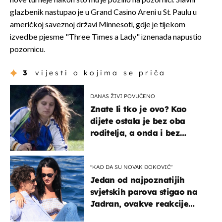
nove turneje nakon što mu je pozlilo na pozornici. Slavni
glazbenik nastupao je u Grand Casino Areni u St. Paulu u
američkoj saveznoj državi Minnesoti, gdje je tijekom
izvedbe pjesme "Three Times a Lady" iznenada napustio
pozornicu.
3
vijesti o kojima se priča
DANAS ŽIVI POVUČENO
Znate li tko je ovo? Kao
dijete ostala je bez oba
roditelja, a onda i bez
milijuna koje je trebala
naslijediti
"KAO DA SU NOVAK ĐOKOVIĆ"
Jedan od najpoznatijih
svjetskih parova stigao na
Jadran, ovakve reakcije
vjerojatno nisu očekivali