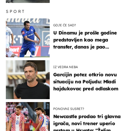
SPORT
GDJE ĆE SAD?
U Dinamu je prošle godine
predstavljen kao mega
transfer, danas je pao
najniže u karijeri
IZ VEDRA NEBA
Garcijin potez otkrio novu
situaciju na Poljudu: Mladi
hajdukovac pred odlaskom
PONOVNI SUSRET?
Newcastle prodao tri glavna
igrača, novi trener uperio
prstom u Hrvata: "Želim