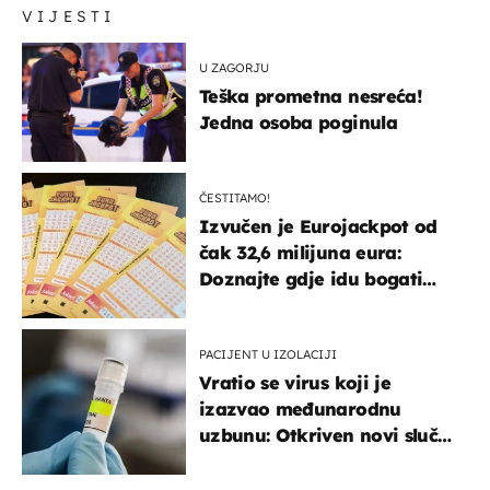
VIJESTI
U ZAGORJU
Teška prometna nesreća!
Jedna osoba poginula
ČESTITAMO!
Izvučen je Eurojackpot od
čak 32,6 milijuna eura:
Doznajte gdje idu bogati
dobitci u Hrvatskoj
PACIJENT U IZOLACIJI
Vratio se virus koji je
izazvao međunarodnu
uzbunu: Otkriven novi slučaj
u Europi