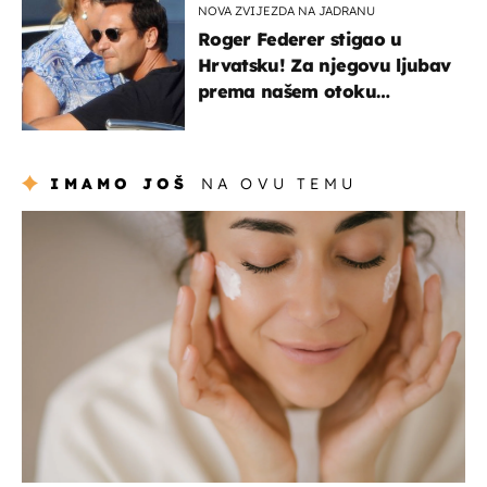
NOVA ZVIJEZDA NA JADRANU
Roger Federer stigao u
Hrvatsku! Za njegovu ljubav
prema našem otoku
zaslužan je jedan poznati
Hrvat
IMAMO JOŠ
NA OVU TEMU
moda & ljepota