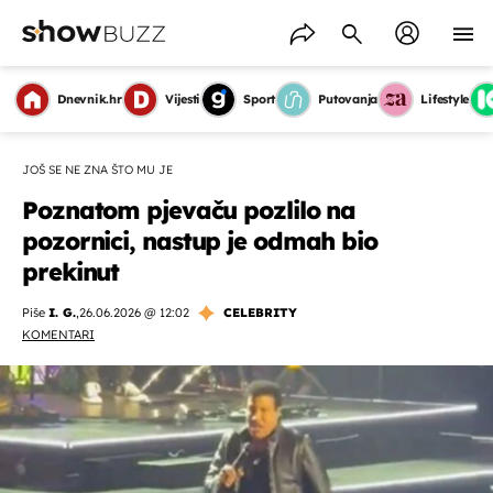
Dnevnik.hr
Vijesti
Sport
Putovanja
Lifestyle
JOŠ SE NE ZNA ŠTO MU JE
Poznatom pjevaču pozlilo na
pozornici, nastup je odmah bio
prekinut
Piše
I. G.
,
26.06.2026 @ 12:02
CELEBRITY
KOMENTARI
OMOGUĆI OBAVIJESTI