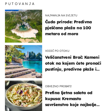
PUTOVANJA
NAJMANJA NA SVIJETU
Čudo prirode: Predivna
pješčana plaža na 100
metara od mora
VODIČ PO OTOKU
Veličanstveni Brač: Kameni
otok na kojem ćete pronaći
pustinju, predivne plaže i
uzbudljivu hranu
OBVEZNO PROBATI!
Prefina ljetna salata od
kupusa: Kremasto
savršenstvo koje najbolje
paše uz pečeno meso