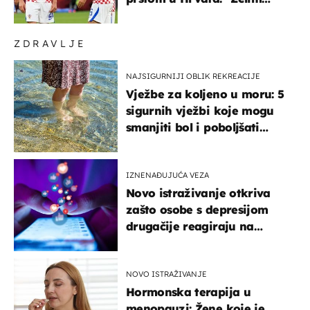
njega!"
ZDRAVLJE
NAJSIGURNIJI OBLIK REKREACIJE
Vježbe za koljeno u moru: 5
sigurnih vježbi koje mogu
smanjiti bol i poboljšati
pokretljivost
IZNENAĐUJUĆA VEZA
Novo istraživanje otkriva
zašto osobe s depresijom
drugačije reagiraju na
lajkove
NOVO ISTRAŽIVANJE
Hormonska terapija u
menopauzi: Žene koje je