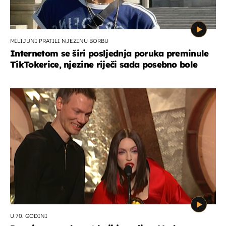
MILIJUNI PRATILI NJEZINU BORBU
Internetom se širi posljednja poruka preminule
TikTokerice, njezine riječi sada posebno bole
U 70. GODINI