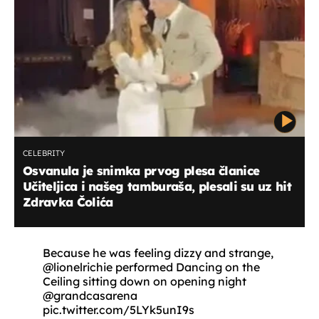
CELEBRITY
Osvanula je snimka prvog plesa članice
Učiteljica i našeg tamburaša, plesali su uz hit
Zdravka Čolića
Because he was feeling dizzy and strange,
@lionelrichie
performed Dancing on the
Ceiling sitting down on opening night
@grandcasarena
pic.twitter.com/5LYk5unI9s