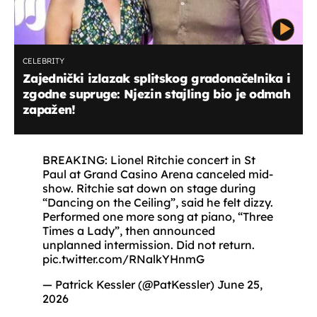
CELEBRITY
Zajednički izlazak splitskog gradonačelnika i
zgodne supruge: Njezin stajling bio je odmah
zapažen!
BREAKING: Lionel Ritchie concert in St
Paul at Grand Casino Arena canceled mid-
show. Ritchie sat down on stage during
“Dancing on the Ceiling”, said he felt dizzy.
Performed one more song at piano, “Three
Times a Lady”, then announced
unplanned intermission. Did not return.
pic.twitter.com/RNalkYHnmG
— Patrick Kessler (@PatKessler)
June 25,
2026