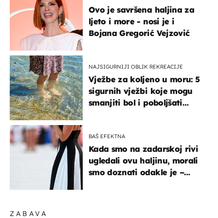
Ovo je savršena haljina za
ljeto i more - nosi je i
Bojana Gregorić Vejzović
NAJSIGURNIJI OBLIK REKREACIJE
Vježbe za koljeno u moru: 5
sigurnih vježbi koje mogu
smanjiti bol i poboljšati
pokretljivost
BAŠ EFEKTNA
Kada smo na zadarskoj rivi
ugledali ovu haljinu, morali
smo doznati odakle je –
košta samo 18 eura
ZABAVA