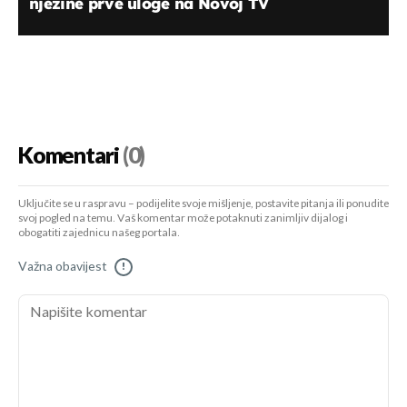
njezine prve uloge na Novoj TV
Komentari
(0)
Uključite se u raspravu – podijelite svoje mišljenje, postavite pitanja ili ponudite
svoj pogled na temu. Vaš komentar može potaknuti zanimljiv dijalog i
obogatiti zajednicu našeg portala.
Važna obavijest
!