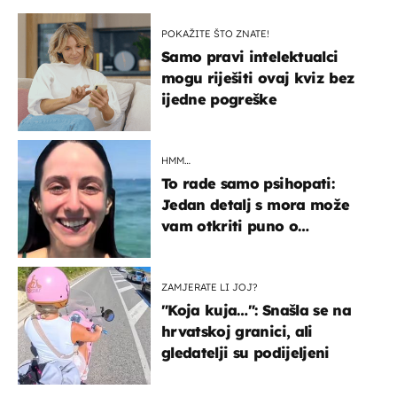
POKAŽITE ŠTO ZNATE!
Samo pravi intelektualci
mogu riješiti ovaj kviz bez
ijedne pogreške
HMM…
To rade samo psihopati:
Jedan detalj s mora može
vam otkriti puno o
prijateljima
ZAMJERATE LI JOJ?
"Koja kuja…": Snašla se na
hrvatskoj granici, ali
gledatelji su podijeljeni