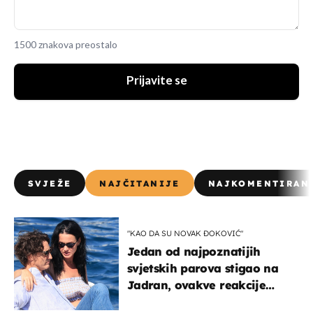
1500 znakova preostalo
Prijavite se
SVJEŽE
NAJČITANIJE
NAJKOMENTIRAN
"KAO DA SU NOVAK ĐOKOVIĆ"
Jedan od najpoznatijih
svjetskih parova stigao na
Jadran, ovakve reakcije
vjerojatno nisu očekivali