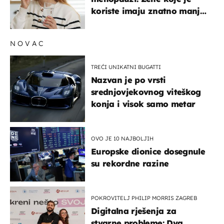
koriste imaju znatno manji
rizik od ovoga
NOVAC
TREĆI UNIKATNI BUGATTI
Nazvan je po vrsti
srednjovjekovnog viteškog
konja i visok samo metar
OVO JE 10 NAJBOLJIH
Europske dionice dosegnule
su rekordne razine
POKROVITELJ PHILIP MORRIS ZAGREB
Digitalna rješenja za
stvarne probleme: Dva