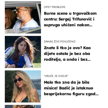
OPET PROBLEMI
Burne scene u trgovačkom
centru: Sergej Trifunović i
supruga uhićeni nakon
svađe!
DANAS ŽIVI POVUČENO
Znate li tko je ovo? Kao
dijete ostala je bez oba
roditelja, a onda i bez
milijuna koje je trebala
naslijediti
"VRUĆE JE OVDJE"
Malo tko zna da je bila
misica! Badić je istaknuo
besprijekornu figuru zgodne
voditeljice