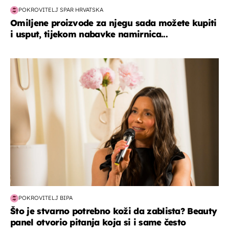
POKROVITELJ SPAR HRVATSKA
Omiljene proizvode za njegu sada možete kupiti
i usput, tijekom nabavke namirnica...
moda & ljepota
POKROVITELJ BIPA
Što je stvarno potrebno koži da zablista? Beauty
panel otvorio pitanja koja si i same često