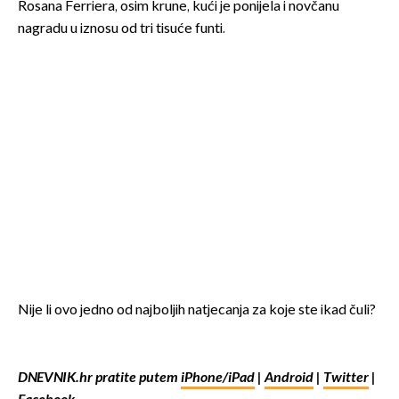
Rosana Ferriera, osim krune, kući je ponijela i novčanu
nagradu u iznosu od tri tisuće funti.
Nije li ovo jedno od najboljih natjecanja za koje ste ikad čuli?
DNEVNIK.hr pratite putem
iPhone/iPad
|
Android
|
Twitter
|