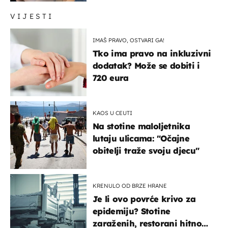
VIJESTI
IMAŠ PRAVO, OSTVARI GA!
Tko ima pravo na inkluzivni
dodatak? Može se dobiti i
720 eura
KAOS U CEUTI
Na stotine maloljetnika
lutaju ulicama: "Očajne
obitelji traže svoju djecu"
KRENULO OD BRZE HRANE
Je li ovo povrće krivo za
epidemiju? Stotine
zaraženih, restorani hitno