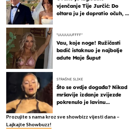
vjenčanje Tije Jurčić: Do
oltara ju je dopratio očuh, a
slavilo se uz Olivera i Rozgu
"UUUUUUFFFF"
Vau, koje noge! Ružičasti
badić istaknuo je najbolje
adute Maje Šuput
STRAŠNE SLIKE
Što se ovdje događa? Nikad
mršavije izdanje zvijezde
pokrenulo je lavinu
zabrinutih komentara
Prozujite s nama kroz sve showbizz vijesti dana –
Lajkajte Showbuzz!