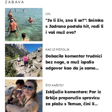
ZABAVA
LOL
"Je li živ, zna li se?": Snimka
s Jadrana postala hit, radi li
i vaš muž ovo?
KAO IZ PIŠTOLJA
Dobacila komentar trudnici
bez noge, a muž ispalio
odgovor kao da je samo
čekao…
ŠTO KAŽETE?
Isključio komentare: Par iz
Srbije preporučio spravicu
za plažu s Temua, čini li
vam se ovo sigurnim?