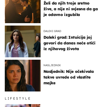
Želi da njih troje sretno
žive, a nije ni svjesna da ga
je odavno izgubila
DALEKI GRAD
Daleki grad: Intuicija joj
govori da danas neće otići
iz njihovog života
NASLJEDNIK
Nasljednik: Nije očekivala
takve uvrede od vlastite
majke
LIFESTYLE