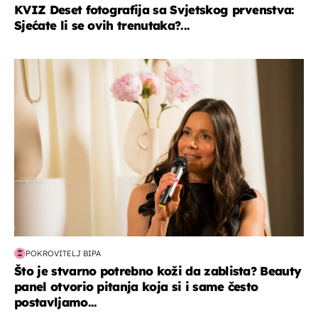
KVIZ Deset fotografija sa Svjetskog prvenstva:
Sjećate li se ovih trenutaka?...
moda & ljepota
POKROVITELJ BIPA
Što je stvarno potrebno koži da zablista? Beauty
panel otvorio pitanja koja si i same često
postavljamo...