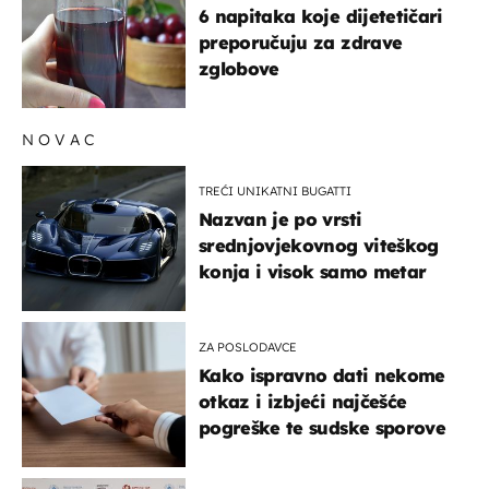
6 napitaka koje dijetetičari
preporučuju za zdrave
zglobove
NOVAC
TREĆI UNIKATNI BUGATTI
Nazvan je po vrsti
srednjovjekovnog viteškog
konja i visok samo metar
ZA POSLODAVCE
Kako ispravno dati nekome
otkaz i izbjeći najčešće
pogreške te sudske sporove