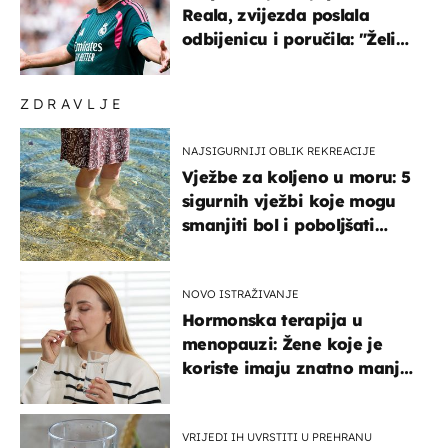
Reala, zvijezda poslala
odbijenicu i poručila: "Želim
u Barcelonu"
ZDRAVLJE
NAJSIGURNIJI OBLIK REKREACIJE
Vježbe za koljeno u moru: 5
sigurnih vježbi koje mogu
smanjiti bol i poboljšati
pokretljivost
NOVO ISTRAŽIVANJE
Hormonska terapija u
menopauzi: Žene koje je
koriste imaju znatno manji
rizik od ovoga
VRIJEDI IH UVRSTITI U PREHRANU