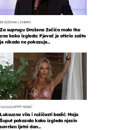
28 GODINA LJUBAVI
Za suprugu Dražena Zečića malo tko
zna kako izgleda: Pjevač je otkrio zašto
je nikada ne pokazuje...
"UUUUUUFFFF NOGE"
Luksuzna vila i ružičasti badić: Maja
Šuput pokazala kako izgleda njezin
savršen ljetni dan...