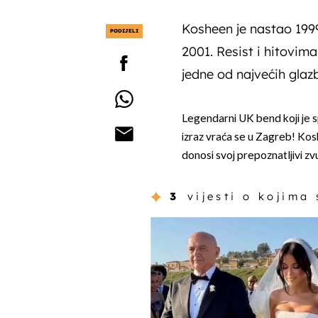
Kosheen je nastao 1999
PODIJELI
2001. Resist i hitovima
jedne od najvećih glazb
Legendarni UK bend koji je s
izraz vraća se u Zagreb! Ko
donosi svoj prepoznatljivi z
3
vijesti o kojima