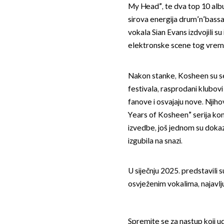
My Head”, te dva top 10 album
sirova energija drum’n’bass
vokala Sian Evans izdvojili su
elektronske scene tog vrem
Nakon stanke, Kosheen su se 2
festivala, rasprodani klubovi 
fanove i osvajaju nove. Njiho
Years of Kosheen” serija konc
izvedbe, još jednom su dokaza
izgubila na snazi.
U siječnju 2025. predstavili 
osvježenim vokalima, najavlju
Spremite se za nastup koji u