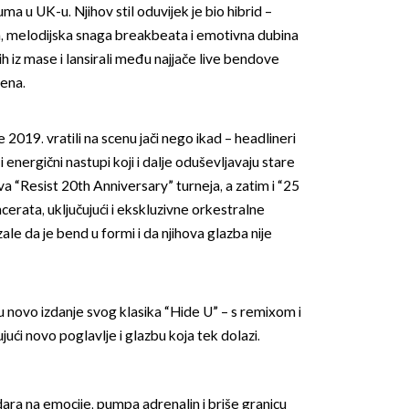
a u UK-u. Njihov stil oduvijek je bio hibrid –
a, melodijska snaga breakbeata i emotivna dubina
 ih iz mase i lansirali među najjače live bendove
ena.
019. vratili na scenu jači nego ikad – headlineri
i energični nastupi koji i dalje oduševljavaju stare
va “Resist 20th Anniversary” turneja, a zatim i “25
erata, uključujući i ekskluzivne orkestralne
le da je bend u formi i da njihova glazba nije
su novo izdanje svog klasika “Hide U” – s remixom i
jući novo poglavlje i glazbu koja tek dolazi.
dara na emocije, pumpa adrenalin i briše granicu