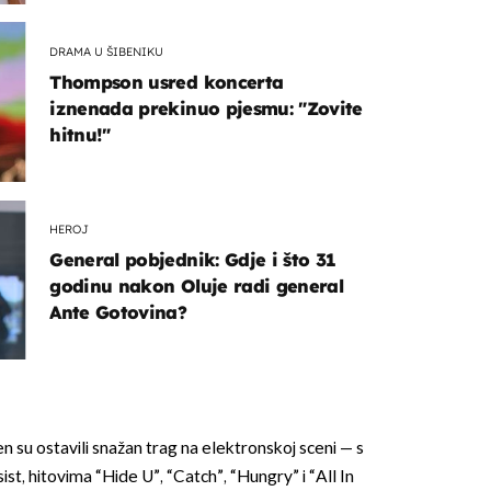
DRAMA U ŠIBENIKU
Thompson usred koncerta
iznenada prekinuo pjesmu: "Zovite
hitnu!"
HEROJ
General pobjednik: Gdje i što 31
godinu nakon Oluje radi general
Ante Gotovina?
su ostavili snažan trag na elektronskoj sceni — s
st, hitovima “Hide U”, “Catch”, “Hungry” i “All In