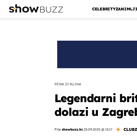
CELEBRITY
ZANIMLJ
PETAK 27. RUJNA
Legendarni bri
dolazi u Zagre
CLUB
Piše
showbuzz.hr
,
25.09.2025 @ 15:17