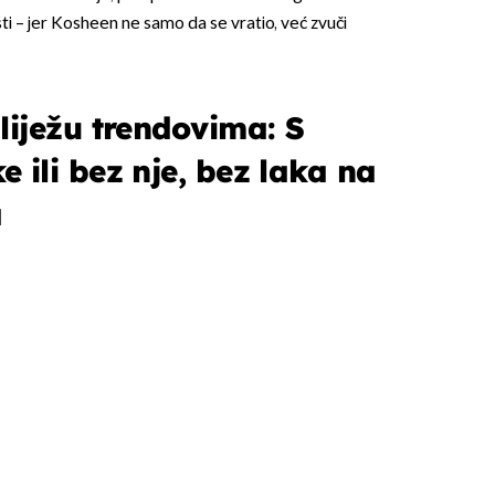
ti – jer Kosheen ne samo da se vratio, već zvuči
liježu trendovima: S
 ili bez nje, bez laka na
OMOGUĆI OBAVIJESTI
a