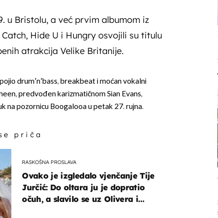
. u Bristolu, a već prvim albumom iz
 Catch, Hide U i Hungry osvojili su titulu
enih atrakcija Velike Britanije.
pojio drum’n’bass, breakbeat i moćan vokalni
sheen, predvođen karizmatičnom Sian Evans,
vuk na pozornicu Boogalooa u petak 27. rujna.
 se priča
RASKOŠNA PROSLAVA
Ovako je izgledalo vjenčanje Tije
Jurčić: Do oltara ju je dopratio
očuh, a slavilo se uz Olivera i
Rozgu