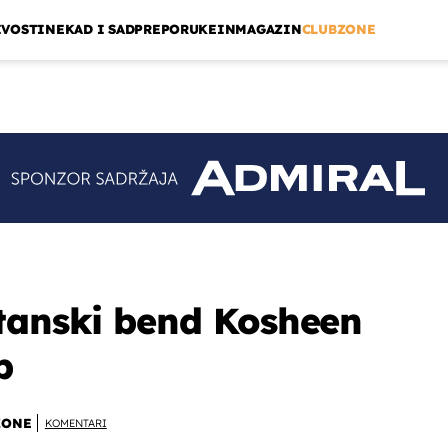
IVOSTI
NEKAD I SAD
PREPORUKE
INMAGAZIN
CLUBZONE
tanski bend Kosheen
b
ZONE
KOMENTARI