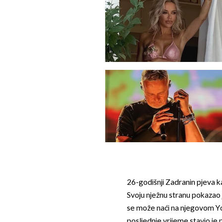
26-godišnji Zadranin pjeva kao
Svoju nježnu stranu pokaza
se može naći na njegovom Y
posljednje vrijeme stavio je 