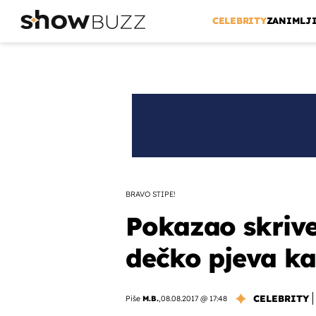
CELEBRITY
ZANIMLJ
BRAVO STIPE!
Pokazao skrive
dečko pjeva ka
CELEBRITY
Piše
M.B.
,
08.08.2017 @ 17:48