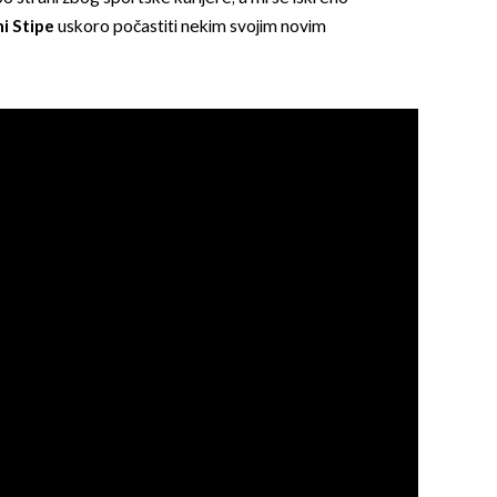
ni Stipe
uskoro počastiti nekim svojim novim
OMOGUĆI OBAVIJESTI