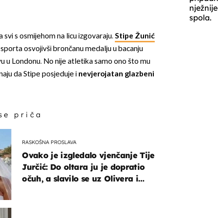
nježnij
spola.
 svi s osmijehom na licu izgovaraju.
Stipe Žunić
g sporta osvojivši brončanu medalju u bacanju
u u Londonu. No nije atletika samo ono što mu
naju da Stipe posjeduje i
nevjerojatan glazbeni
 se priča
RASKOŠNA PROSLAVA
Ovako je izgledalo vjenčanje Tije
Jurčić: Do oltara ju je dopratio
očuh, a slavilo se uz Olivera i
Rozgu