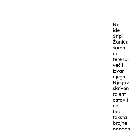
Ne
ide
Stipi
Žuniću
samo
na
terenu,
već i
izvan
njega.
Njegov
skriven
talent
ostavit
će
bez
teksta
brojne
pripadn