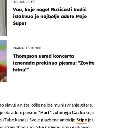
"UUUUUUFFFF"
Vau, koje noge! Ružičasti badić
istaknuo je najbolje adute Maje
Šuput
DRAMA U ŠIBENIKU
Thompson usred koncerta
iznenada prekinuo pjesmu: "Zovite
hitnu!"
 slavuj, a ništa lošije ne ide mu ni sviranje gitare.
o je obradom pjesme
"Hurt" Johnnyja Casha
koja
ouTube kanalu. Svoje glazbene ambicije
Stipe
je u
po strani zbog sportske karijere, a mi se iskreno