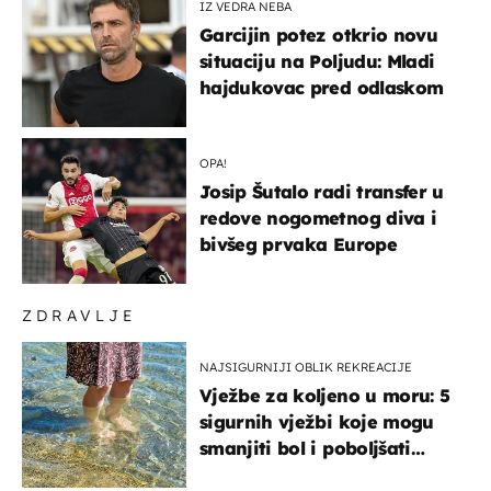
IZ VEDRA NEBA
Garcijin potez otkrio novu
situaciju na Poljudu: Mladi
hajdukovac pred odlaskom
OPA!
Josip Šutalo radi transfer u
redove nogometnog diva i
bivšeg prvaka Europe
ZDRAVLJE
NAJSIGURNIJI OBLIK REKREACIJE
Vježbe za koljeno u moru: 5
sigurnih vježbi koje mogu
smanjiti bol i poboljšati
pokretljivost