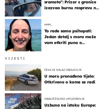
sramota": Prizor s granice
izazvao burnu raspravu na
društvenim mrežama
HMM…
To rade samo psihopati:
Jedan detalj s mora može
vam otkriti puno o
prijateljima
VIJESTI
ČEKA SE NALAZ OBDUKCIJE
U moru pronađeno tijelo:
Otkriveno o kome se radi
OBAVJEŠTAJNO UPOZORENJE
Uzbuna na istoku Europe: