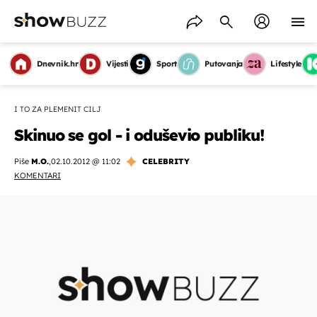
Dnevnik.hr
Vijesti
Sport
Putovanja
Lifestyle
I TO ZA PLEMENIT CILJ
Skinuo se gol - i oduševio publiku!
Piše
M.O.
,
02.10.2012 @ 11:02
CELEBRITY
KOMENTARI
OMOGUĆI OBAVIJESTI