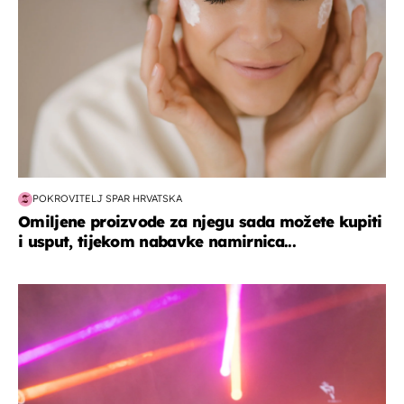
POKROVITELJ SPAR HRVATSKA
Omiljene proizvode za njegu sada možete kupiti
i usput, tijekom nabavke namirnica...
kultura & zabava