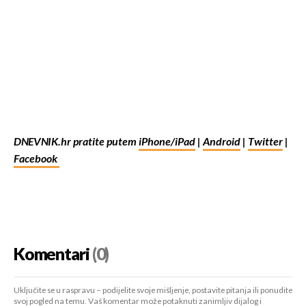
DNEVNIK.hr pratite putem
iPhone/iPad
|
Android
|
Twitter
|
Facebook
Komentari
(0)
Uključite se u raspravu – podijelite svoje mišljenje, postavite pitanja ili ponudite
svoj pogled na temu. Vaš komentar može potaknuti zanimljiv dijalog i