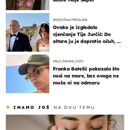
RASKOŠNA PROSLAVA
Ovako je izgledalo
vjenčanje Tije Jurčić: Do
oltara ju je dopratio očuh, a
slavilo se uz Olivera i Rozgu
VRLO ZANIMLJIVO!
Franka Batelić pokazala što
nosi na more, bez ovoga ne
može ni na odmoru
IMAMO JOŠ
NA OVU TEMU
moda & ljepota