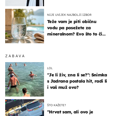
košta samo 18 eura
NIJE UVIJEK NAJBOLJI IZBOR
Teže vam je piti običnu
vodu pa posežete za
mineralnom? Evo što to čini
organizmu
ZABAVA
LOL
"Je li živ, zna li se?": Snimka
s Jadrana postala hit, radi li
i vaš muž ovo?
ŠTO KAŽETE?
"Hrvat sam, ali ovo je