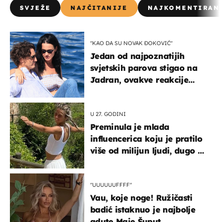
SVJEŽE
NAJČITANIJE
NAJKOMENTIRAN
"KAO DA SU NOVAK ĐOKOVIĆ"
Jedan od najpoznatijih
svjetskih parova stigao na
Jadran, ovakve reakcije
vjerojatno nisu očekivali
U 27. GODINI
Preminula je mlada
influencerica koju je pratilo
više od milijun ljudi, dugo se
borila s opakom bolešću
"UUUUUUFFFF"
Vau, koje noge! Ružičasti
badić istaknuo je najbolje
adute Maje Šuput