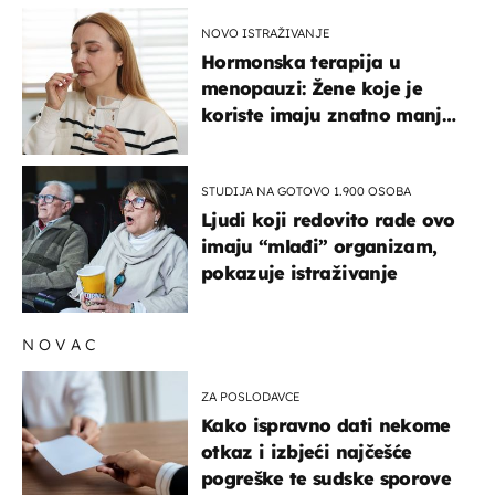
NOVO ISTRAŽIVANJE
Hormonska terapija u
menopauzi: Žene koje je
koriste imaju znatno manji
rizik od ovoga
STUDIJA NA GOTOVO 1.900 OSOBA
Ljudi koji redovito rade ovo
imaju “mlađi” organizam,
pokazuje istraživanje
NOVAC
ZA POSLODAVCE
Kako ispravno dati nekome
otkaz i izbjeći najčešće
pogreške te sudske sporove