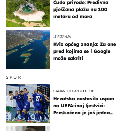
Čudo prirode: Predivna
pješčana plaža na 100
metara od mora
15 PITANJA
Kviz općeg znanja: Za one
pred kojima se i Google
može sakriti
SPORT
SJAJAN TJEDAN U EUROPI
Hrvatska nastavila uspon
na UEFA-inoj ljestvici:
Preskočena je još jedna
država