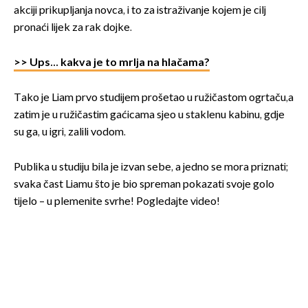
akciji prikupljanja novca, i to za istraživanje kojem je cilj
pronaći lijek za rak dojke.
>> Ups... kakva je to mrlja na hlačama?
Tako je Liam prvo studijem prošetao u ružičastom ogrtaču,a
zatim je u ružičastim gaćicama sjeo u staklenu kabinu, gdje
su ga, u igri, zalili vodom.
Publika u studiju bila je izvan sebe, a jedno se mora priznati;
svaka čast Liamu što je bio spreman pokazati svoje golo
tijelo – u plemenite svrhe! Pogledajte video!