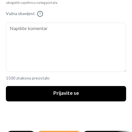
obogatiti zajednicu našeg portala.
Važna obavijest
!
1500 znakova preostalo
Prijavite se