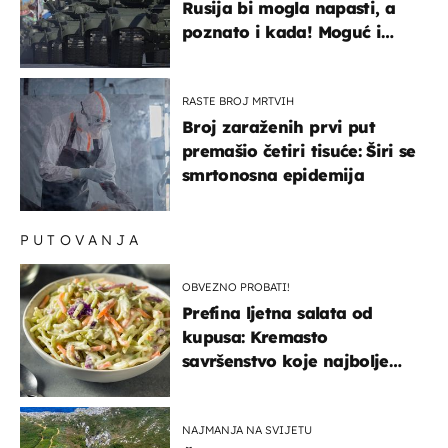
Rusija bi mogla napasti, a
poznato i kada! Moguć i
kopneni upad u članicu
NATO-a
RASTE BROJ MRTVIH
Broj zaraženih prvi put
premašio četiri tisuće: Širi se
smrtonosna epidemija
PUTOVANJA
OBVEZNO PROBATI!
Prefina ljetna salata od
kupusa: Kremasto
savršenstvo koje najbolje
paše uz pečeno meso
NAJMANJA NA SVIJETU