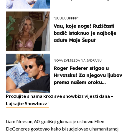
vjerojatno nisu očekivali
"UUUUUUFFFF"
Vau, koje noge! Ružičasti
badić istaknuo je najbolje
adute Maje Šuput
NOVA ZVIJEZDA NA JADRANU
Roger Federer stigao u
Hrvatsku! Za njegovu ljubav
prema našem otoku
zaslužan je jedan poznati
Hrvat
Prozujite s nama kroz sve showbizz vijesti dana –
Lajkajte Showbuzz!
Liam Neeson, 60-godišnji glumac je u showu Ellen
DeGeneres gostovao kako bi sudjelovao u humanitarnoj