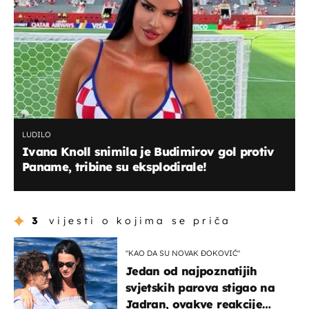
LUDILO
Ivana Knoll snimila je Budimirov gol protiv
Paname, tribine su eksplodirale!
3
vijesti o kojima se priča
"KAO DA SU NOVAK ĐOKOVIĆ"
Jedan od najpoznatijih
svjetskih parova stigao na
Jadran, ovakve reakcije