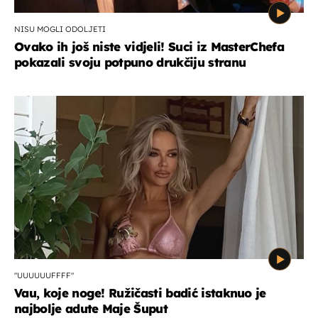
NISU MOGLI ODOLJETI
Ovako ih još niste vidjeli! Suci iz MasterChefa
pokazali svoju potpuno drukčiju stranu
"UUUUUUFFFF"
Vau, koje noge! Ružičasti badić istaknuo je
najbolje adute Maje Šuput