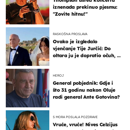
Thompson usred koncerta
iznenada prekinuo pjesmu:
"Zovite hitnu!"
RASKOŠNA PROSLAVA
Ovako je izgledalo
vjenčanje Tije Jurčić: Do
oltara ju je dopratio očuh, a
slavilo se uz Olivera i Rozgu
HEROJ
General pobjednik: Gdje i
što 31 godinu nakon Oluje
radi general Ante Gotovina?
S MORA POSLALA POZDRAVE
Vruće, vruće! Nives Celzijus