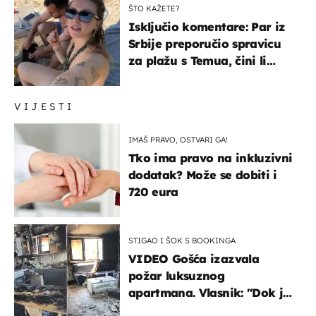
ŠTO KAŽETE?
Isključio komentare: Par iz
Srbije preporučio spravicu
za plažu s Temua, čini li
vam se ovo sigurnim?
VIJESTI
IMAŠ PRAVO, OSTVARI GA!
Tko ima pravo na inkluzivni
dodatak? Može se dobiti i
720 eura
STIGAO I ŠOK S BOOKINGA
VIDEO Gošća izazvala
požar luksuznog
apartmana. Vlasnik: "Dok je
gorjelo, smijali su se, pili i