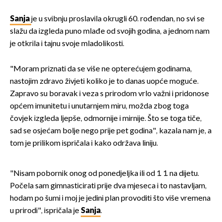
Sanja
je u svibnju proslavila okrugli 60. rođendan, no svi se
slažu da izgleda puno mlađe od svojih godina, a jednom nam
je otkrila i tajnu svoje mladolikosti.
"Moram priznati da se više ne opterećujem godinama,
nastojim zdravo živjeti koliko je to danas uopće moguće.
Zapravo su boravak i veza s prirodom vrlo važni i pridonose
općem imunitetu i unutarnjem miru, možda zbog toga
čovjek izgleda ljepše, odmornije i mirnije. Što se toga tiče,
sad se osjećam bolje nego prije pet godina", kazala nam je, a
tom je prilikom ispričala i kako održava liniju.
"Nisam pobornik onog od ponedjeljka ili od 1. 1. na dijetu.
Počela sam gimnasticirati prije dva mjeseca i to nastavljam,
hodam po šumi i moj je jedini plan provoditi što više vremena
u prirodi", ispričala je
Sanja
.