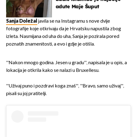
adute Maje Šuput
Sanja Doležal
javila se na Instagramu s nove dvije
fotografije koje otkrivaju da je Hrvatsku napustila zbog
izleta. Nasmijana od uha do uha, Sanja je pozirala pored
poznatih znamenitosti, a evo i gdje je otišla.
''Nakon mnogo godina. Jesen u gradu'', napisala je u opis, a
lokacija je otkrila kako se nalazi u Bruxellesu.
''Uživaj puno i pozdravi koga znaš'', ''Bravo, samo uživaj'',
pisali su joj pratitelji.