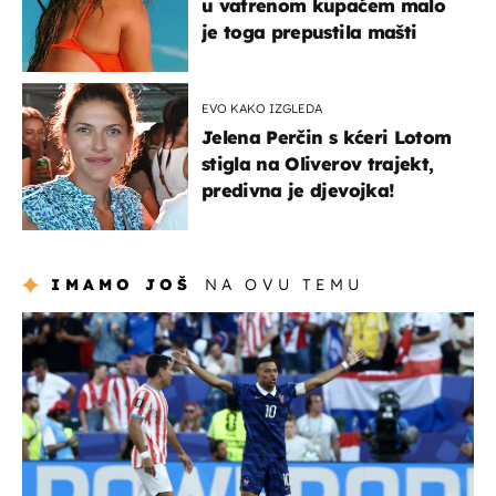
u vatrenom kupaćem malo
je toga prepustila mašti
EVO KAKO IZGLEDA
Jelena Perčin s kćeri Lotom
stigla na Oliverov trajekt,
predivna je djevojka!
IMAMO JOŠ
NA OVU TEMU
svjetsko prvenstvo 2026