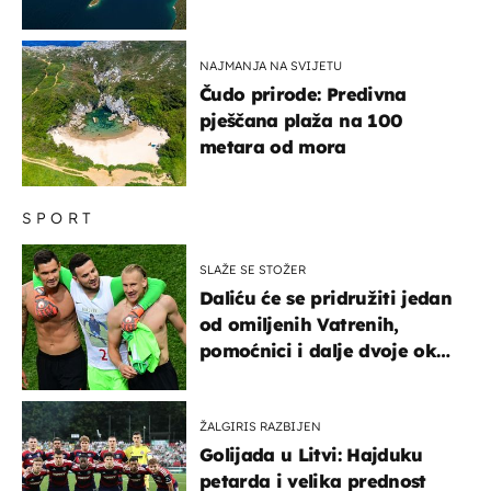
NAJMANJA NA SVIJETU
Čudo prirode: Predivna
pješčana plaža na 100
metara od mora
SPORT
SLAŽE SE STOŽER
Daliću će se pridružiti jedan
od omiljenih Vatrenih,
pomoćnici i dalje dvoje oko
ponude
ŽALGIRIS RAZBIJEN
Golijada u Litvi: Hajduku
petarda i velika prednost