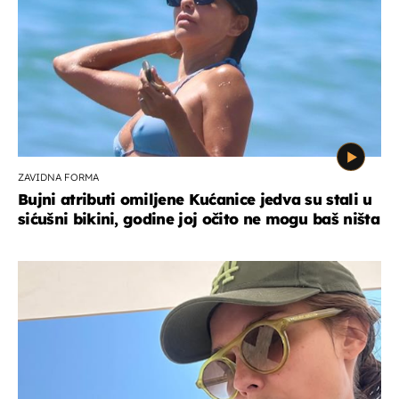
ZAVIDNA FORMA
Bujni atributi omiljene Kućanice jedva su stali u
sićušni bikini, godine joj očito ne mogu baš ništa