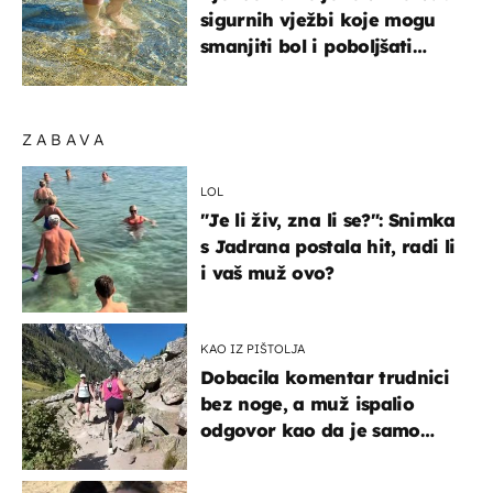
sigurnih vježbi koje mogu
smanjiti bol i poboljšati
pokretljivost
ZABAVA
LOL
"Je li živ, zna li se?": Snimka
s Jadrana postala hit, radi li
i vaš muž ovo?
KAO IZ PIŠTOLJA
Dobacila komentar trudnici
bez noge, a muž ispalio
odgovor kao da je samo
čekao…