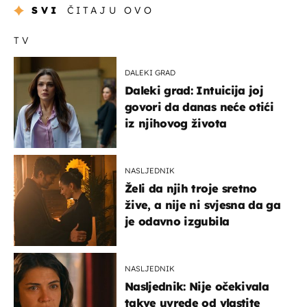
SVI
ČITAJU OVO
TV
DALEKI GRAD
Daleki grad: Intuicija joj
govori da danas neće otići
iz njihovog života
NASLJEDNIK
Želi da njih troje sretno
žive, a nije ni svjesna da ga
je odavno izgubila
NASLJEDNIK
Nasljednik: Nije očekivala
takve uvrede od vlastite