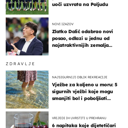
uoči uzvrata na Poljudu
NOVI IZAZOV
Zlatko Dalić odabrao novi
posao, odlazi u jednu od
najatraktivnijih zemalja
svijeta
ZDRAVLJE
NAJSIGURNIJI OBLIK REKREACIJE
Vježbe za koljeno u moru: 5
sigurnih vježbi koje mogu
smanjiti bol i poboljšati
pokretljivost
VRIJEDI IH UVRSTITI U PREHRANU
6 napitaka koje dijetetičari