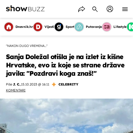
Dnevnik.hr
Vijesti
Sport
Putovanja
Lifestyle
''NAKON DUGO VREMENA...''
Sanja Doležal otišla je na izlet iz kišne
Hrvatske, evo iz koje se strane države
javila: ''Pozdravi koga znaš!''
Piše
J. C.
,
15.10.2023 @ 16:11
CELEBRITY
KOMENTARI
OMOGUĆI OBAVIJESTI