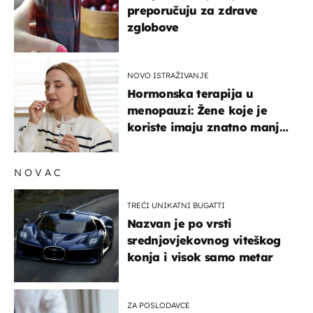
preporučuju za zdrave
zglobove
NOVO ISTRAŽIVANJE
Hormonska terapija u
menopauzi: Žene koje je
koriste imaju znatno manji
rizik od ovoga
NOVAC
TREĆI UNIKATNI BUGATTI
Nazvan je po vrsti
srednjovjekovnog viteškog
konja i visok samo metar
ZA POSLODAVCE