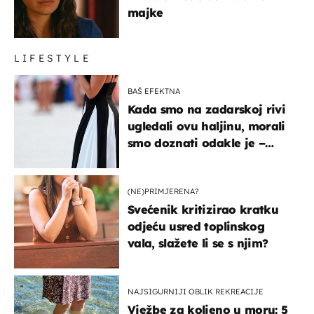
majke
LIFESTYLE
BAŠ EFEKTNA
Kada smo na zadarskoj rivi
ugledali ovu haljinu, morali
smo doznati odakle je –
košta samo 18 eura
(NE)PRIMJERENA?
Svećenik kritizirao kratku
odjeću usred toplinskog
vala, slažete li se s njim?
NAJSIGURNIJI OBLIK REKREACIJE
Vježbe za koljeno u moru: 5