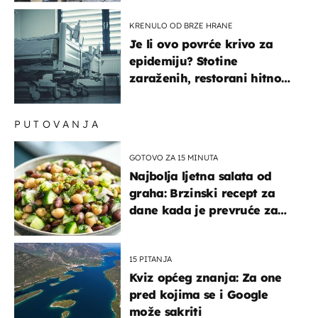
pokazivali mi srednji prst"
KRENULO OD BRZE HRANE
Je li ovo povrće krivo za
epidemiju? Stotine
zaraženih, restorani hitno
povukli proizvod
PUTOVANJA
GOTOVO ZA 15 MINUTA
Najbolja ljetna salata od
graha: Brzinski recept za
dane kada je prevruće za
kuhanje
15 PITANJA
Kviz općeg znanja: Za one
pred kojima se i Google
može sakriti