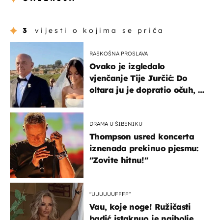
3
vijesti o kojima se priča
RASKOŠNA PROSLAVA
Ovako je izgledalo
vjenčanje Tije Jurčić: Do
oltara ju je dopratio očuh, a
slavilo se uz Olivera i Rozgu
DRAMA U ŠIBENIKU
Thompson usred koncerta
iznenada prekinuo pjesmu:
"Zovite hitnu!"
"UUUUUUFFFF"
Vau, koje noge! Ružičasti
badić istaknuo je najbolje