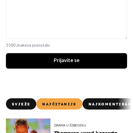
1500 znakova preostalo
Prijavite se
SVJEŽE
NAJČITANIJE
NAJKOMENTIRAN
DRAMA U ŠIBENIKU