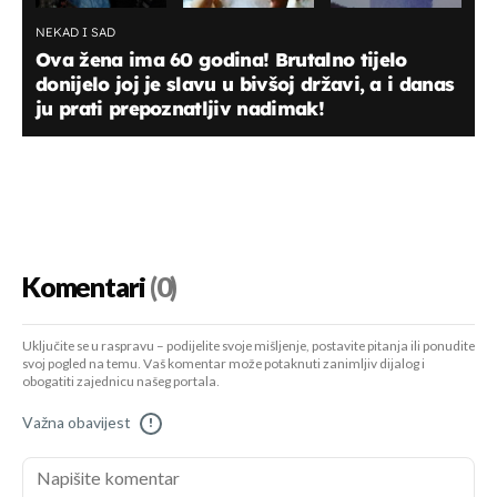
NEKAD I SAD
Ova žena ima 60 godina! Brutalno tijelo
donijelo joj je slavu u bivšoj državi, a i danas
ju prati prepoznatljiv nadimak!
Komentari
(0)
Uključite se u raspravu – podijelite svoje mišljenje, postavite pitanja ili ponudite
svoj pogled na temu. Vaš komentar može potaknuti zanimljiv dijalog i
obogatiti zajednicu našeg portala.
Važna obavijest
!