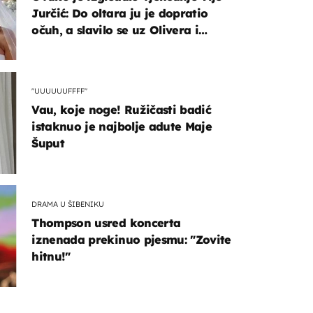
Jurčić: Do oltara ju je dopratio
očuh, a slavilo se uz Olivera i
Rozgu
"UUUUUUFFFF"
Vau, koje noge! Ružičasti badić
istaknuo je najbolje adute Maje
Šuput
DRAMA U ŠIBENIKU
Thompson usred koncerta
iznenada prekinuo pjesmu: "Zovite
hitnu!"