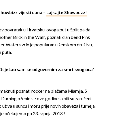
showbizz vijesti dana –
Lajkajte Showbuzz!
ov povratak u Hrvatsku, ovoga put u Split pa da
other Brick in the Wall', poznati član bend Pink
ger Waters vrlo je popularan u ženskom društvu,
OMOGUĆI OBAVIJESTI
i puta.
'Osjećao sam se odgovornim za smrt svog oca'
aknuti poznati rocker na plažama Miamija. S
Durning oženio se ove godine, a bili su zaručeni
uživa u suncu i moru prije novih obaveza i turneja,
je očekujemo ga 23. srpnja 2013.!