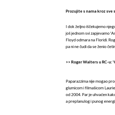
Prozujite s nama kroz sve 
I dok željno iščekujemo njeg
još jednom svi zapjevamo 'An
Floyd odmara na Floridi. Ro
pa ni ne čudi da se ženio četir
>>
Roger Walters u RC-u: 
Paparazzima nije mogao prom
glumicom i filmašicom Laurie 
od 2004. Par je uhvaćen kako 
a preplanulog i punog energi