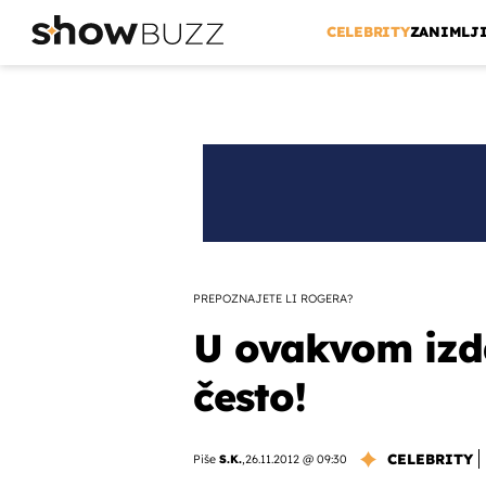
CELEBRITY
ZANIMLJ
PREPOZNAJETE LI ROGERA?
U ovakvom izd
često!
CELEBRITY
Piše
S.K.
,
26.11.2012 @ 09:30