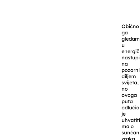
Obično
ga
gledam
u
energi
nastup
na
pozorn
diljem
svijeta,
no
ovoga
puta
odlučio
je
uhvatit
malo
sunčan
zraka