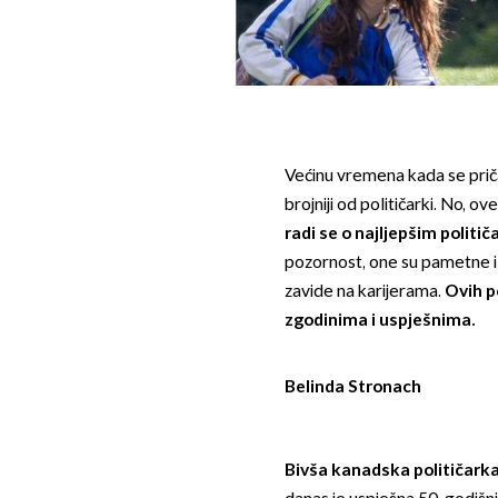
Većinu vremena kada se priča 
brojniji od političarki. No, 
radi se o najljepšim politi
pozornost, one su pametne i 
zavide na karijerama.
Ovih p
zgodinima i uspješnima.
Belinda Stronach
Bivša kanadska političarka 