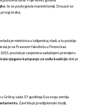
a poslovna žena. Prije devet godina
ojke
, te se podvrgnula mastektomiji. Dva put se
z prvog braka.
ađa je ministrica u talijanskoj vladi, a tu poziciju
OMOGUĆI OBAVIJESTI
irala je na Pravnom fakultetu u Firenci kao
. 2011. postala je savjetnica sadašnjem premijeru
irala njegovu kampanju za vođu koalicije
dok je
a u Grčkoj, sada 37-godišnja Eva svoju zemlju
parlamentu
. Završila je prediplomski studij