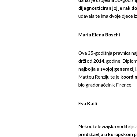
danas je uspješna 50-godišnj
dijagnosticiran joj je rak d
udavala te ima dvoje djece i
Maria Elena Boschi
Ova 35-godišnja pravnica najml
drži od 2014. godine. Diplom
najbolja u svojoj generaciji
Matteu Renziju te je
koordin
bio gradonačelnik Firence.
Eva Kaili
Nekoć televizijska voditeljic
predstavlja u Europskom 