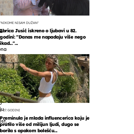
"NIKOME NISAM DUŽAN"
Ibrica Jusić iskreno o ljubavi u 82.
a
godini: "Danas me napadaju više nego
ikad..."...
ena
.
o
ju
U 27. GODINI
Preminula je mlada influencerica koju je
st.
pratilo više od milijun ljudi, dugo se
borila s opakom bolešću...