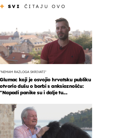
SVI
ČITAJU OVO
"NEMAM RAZLOGA SKRIVATI"
Glumac koji je osvojio hrvatsku publiku
otvorio dušu o borbi s anksioznošću:
"Napadi panike su i dalje tu....