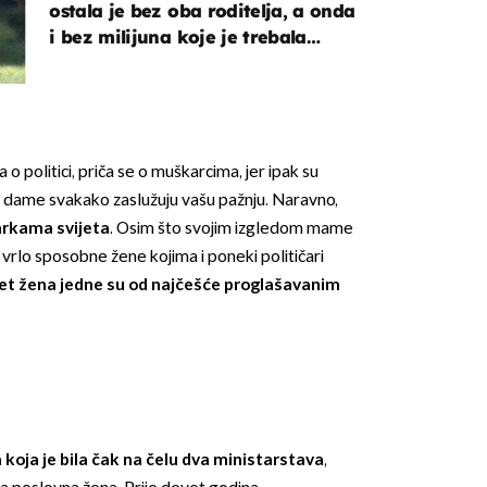
ostala je bez oba roditelja, a onda
i bez milijuna koje je trebala
naslijediti
o politici, priča se o muškarcima, jer ipak su
ove dame svakako zaslužuju vašu pažnju. Naravno,
čarkama svijeta
. Osim što svojim izgledom mame
vrlo sposobne žene kojima i poneki političari
et žena jedne su od najčešće proglašavanim
koja je bila čak na čelu dva ministarstava
,