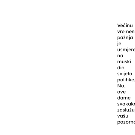
Većinu
vremen
pažnja
je
usmjer
na
muški
dio
svijeta
politike
No,
ove
dame
svakak
zaslužu
vašu
pozorno