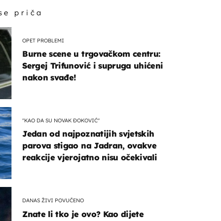
 se priča
OPET PROBLEMI
Burne scene u trgovačkom centru:
Sergej Trifunović i supruga uhićeni
nakon svađe!
"KAO DA SU NOVAK ĐOKOVIĆ"
Jedan od najpoznatijih svjetskih
parova stigao na Jadran, ovakve
reakcije vjerojatno nisu očekivali
DANAS ŽIVI POVUČENO
Znate li tko je ovo? Kao dijete