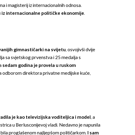
ima i magisterij iz internacionalnih odnosa.
 iz internacionalne političke ekonomije
.
vanijih gimnastičarki na svijetu
, osvojivši dvije
ja sa svjetskog prvenstva i 25 medalja s
na
sedam godina je provela u ruskom
da odborom direktora privatne medijske kuće,
radila je kao televizijska voditeljica i model
, a
istrica u Berlusconijevoj vladi. Nedavno je napunila
e bila proglašenom najljepšom političarkom.
I sam