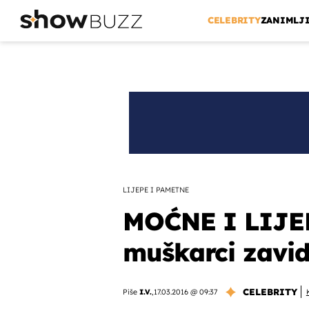
CELEBRITY
ZANIMLJ
LIJEPE I PAMETNE
MOĆNE I LIJEP
muškarci zavi
CELEBRITY
Piše
I.V.
,
17.03.2016 @ 09:37