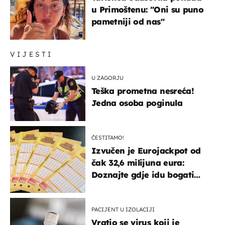
u Primoštenu: "Oni su puno
pametniji od nas"
VIJESTI
U ZAGORJU
Teška prometna nesreća!
Jedna osoba poginula
ČESTITAMO!
Izvučen je Eurojackpot od
čak 32,6 milijuna eura:
Doznajte gdje idu bogati
dobitci u Hrvatskoj
PACIJENT U IZOLACIJI
Vratio se virus koji je