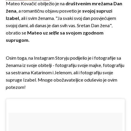
Mateo Kovačić obilježio je na
društvenim mrežama Dan
žena,
a romantičnu objavu posvetio je
svojoj
supruzi
Izabel,
ali i svim ženama. "Ja svaki svoj dan posvjećujem
svojoj dami, ali danas je dan svih vas. Sretan Dan žena",
obratio se
Mateo
uz
selfie
sa svojom zgodnom
suprugom.
Osim toga, na Instagram Storyju podijelio je i fotografije sa
ženama iz svoje obitelji - fotografiju svoje majke, fotografiju
sa sestrama Katarinom i Jelenom, ali i fotografiju svoje
supruge Izabel. Mnoge obožavateljice oduševio je ovim
potezom!