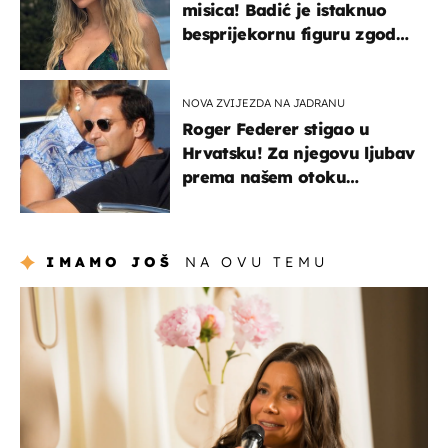
misica! Badić je istaknuo
besprijekornu figuru zgodne
voditeljice
NOVA ZVIJEZDA NA JADRANU
Roger Federer stigao u
Hrvatsku! Za njegovu ljubav
prema našem otoku
zaslužan je jedan poznati
Hrvat
IMAMO JOŠ
NA OVU TEMU
moda & ljepota