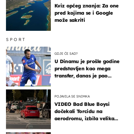
Kviz općeg znanja: Za one
pred kojima se i Google
može sakriti
SPORT
GDJE ĆE SAD?
U Dinamu je prošle godine
predstavljen kao mega
transfer, danas je pao
najniže u karijeri
POJAVILA SE SNIMKA
VIDEO Bad Blue Boysi
dočekali Torcidu na
aerodromu, izbila velika
masovna tučnjava