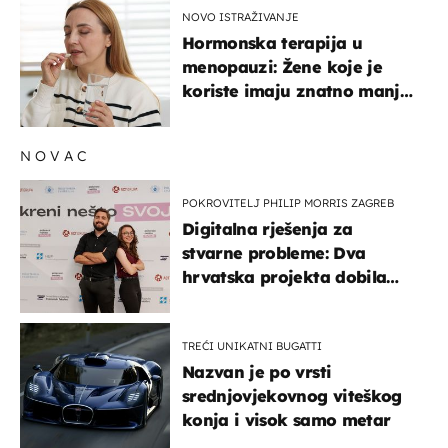
NOVO ISTRAŽIVANJE
Hormonska terapija u
menopauzi: Žene koje je
koriste imaju znatno manji
rizik od ovoga
NOVAC
POKROVITELJ PHILIP MORRIS ZAGREB
Digitalna rješenja za
stvarne probleme: Dva
hrvatska projekta dobila
potporu za razvoj
TREĆI UNIKATNI BUGATTI
Nazvan je po vrsti
srednjovjekovnog viteškog
konja i visok samo metar