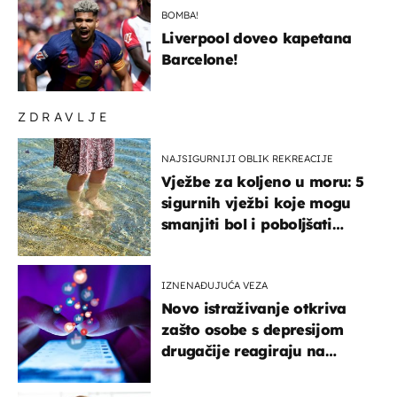
BOMBA!
Liverpool doveo kapetana
Barcelone!
ZDRAVLJE
NAJSIGURNIJI OBLIK REKREACIJE
Vježbe za koljeno u moru: 5
sigurnih vježbi koje mogu
smanjiti bol i poboljšati
pokretljivost
IZNENAĐUJUĆA VEZA
Novo istraživanje otkriva
zašto osobe s depresijom
drugačije reagiraju na
lajkove