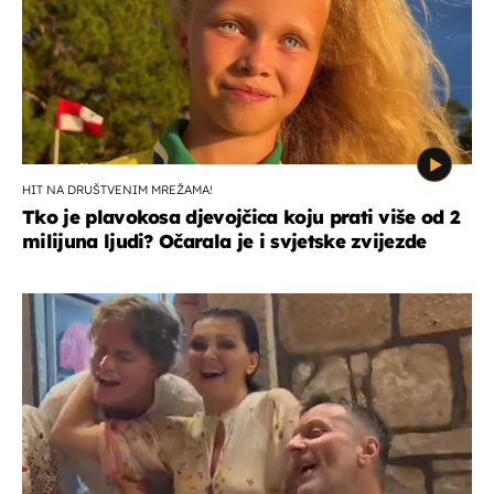
HIT NA DRUŠTVENIM MREŽAMA!
Tko je plavokosa djevojčica koju prati više od 2
milijuna ljudi? Očarala je i svjetske zvijezde