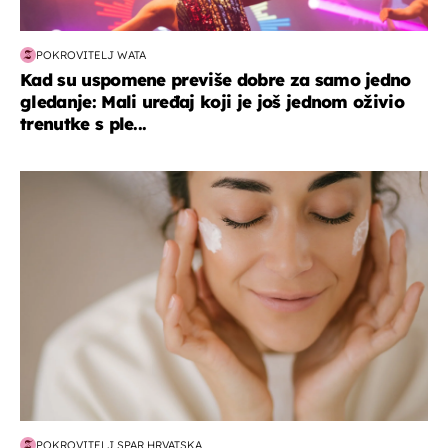
POKROVITELJ WATA
Kad su uspomene previše dobre za samo jedno
gledanje: Mali uređaj koji je još jednom oživio
trenutke s ple...
moda & ljepota
POKROVITELJ SPAR HRVATSKA