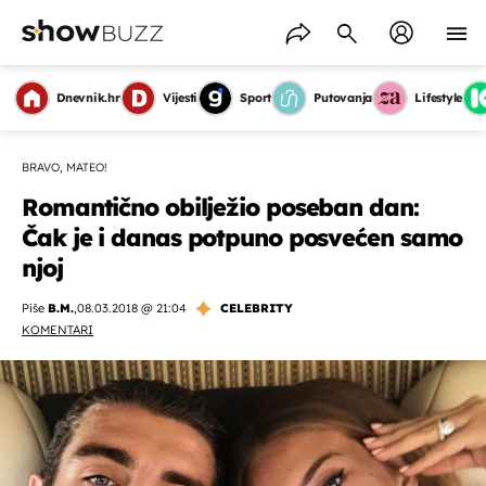
Dnevnik.hr
Vijesti
Sport
Putovanja
Lifestyle
BRAVO, MATEO!
Romantično obilježio poseban dan:
Čak je i danas potpuno posvećen samo
njoj
Piše
B.M.
,
08.03.2018 @ 21:04
CELEBRITY
KOMENTARI
OMOGUĆI OBAVIJESTI