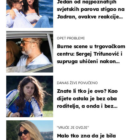
Jedan od najpoznatijih
svjetskih parova stigao na
Jadran, ovakve reakcije
vjerojatno nisu očekivali
OPET PROBLEMI
Burne scene u trgovačkom
centru: Sergej Trifunović i
supruga uhićeni nakon
svađe!
DANAS ŽIVI POVUČENO
Znate li tko je ovo? Kao
dijete ostala je bez oba
roditelja, a onda i bez
milijuna koje je trebala
naslijediti
"VRUĆE JE OVDJE"
Malo tko zna da je bila