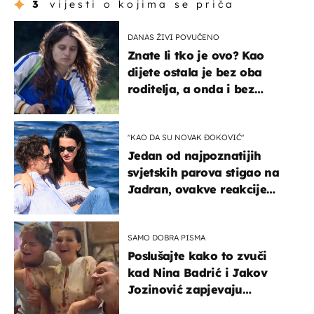
3
vijesti o kojima se priča
DANAS ŽIVI POVUČENO
Znate li tko je ovo? Kao
dijete ostala je bez oba
roditelja, a onda i bez
milijuna koje je trebala
naslijediti
"KAO DA SU NOVAK ĐOKOVIĆ"
Jedan od najpoznatijih
svjetskih parova stigao na
Jadran, ovakve reakcije
vjerojatno nisu očekivali
SAMO DOBRA PISMA
Poslušajte kako to zvuči
kad Nina Badrić i Jakov
Jozinović zapjevaju
Oliverov hit!