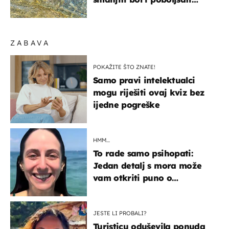
pokretljivost
ZABAVA
POKAŽITE ŠTO ZNATE!
Samo pravi intelektualci
mogu riješiti ovaj kviz bez
ijedne pogreške
HMM…
To rade samo psihopati:
Jedan detalj s mora može
vam otkriti puno o
prijateljima
JESTE LI PROBALI?
Turisticu oduševila ponuda