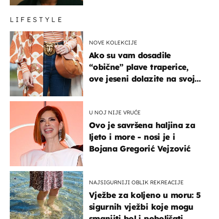
LIFESTYLE
NOVE KOLEKCIJE
Ako su vam dosadile
“obične” plave traperice,
ove jeseni dolazite na svoje
- izdvajamo 15 hit modela
U NOJ NIJE VRUĆE
Ovo je savršena haljina za
ljeto i more - nosi je i
Bojana Gregorić Vejzović
NAJSIGURNIJI OBLIK REKREACIJE
Vježbe za koljeno u moru: 5
sigurnih vježbi koje mogu
smanjiti bol i poboljšati