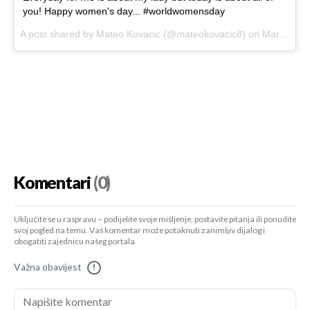
you! Happy women's day... #worldwomensday
A post shared by
Mateo Kovacic
(@mateokovacic8) on
Mar 8, 2018 at 9:58am PST
Komentari
(0)
Uključite se u raspravu – podijelite svoje mišljenje, postavite pitanja ili ponudite
svoj pogled na temu. Vaš komentar može potaknuti zanimljiv dijalog i
obogatiti zajednicu našeg portala.
Važna obavijest
!