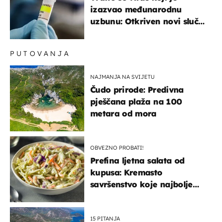
izazvao međunarodnu
uzbunu: Otkriven novi slučaj
u Europi
PUTOVANJA
NAJMANJA NA SVIJETU
Čudo prirode: Predivna
pješčana plaža na 100
metara od mora
OBVEZNO PROBATI!
Prefina ljetna salata od
kupusa: Kremasto
savršenstvo koje najbolje
paše uz pečeno meso
15 PITANJA