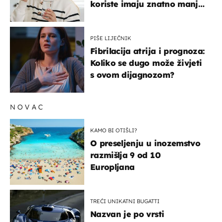
koriste imaju znatno manji
rizik od ovoga
PIŠE LIJEČNIK
Fibrilacija atrija i prognoza:
Koliko se dugo može živjeti
s ovom dijagnozom?
NOVAC
KAMO BI OTIŠLI?
O preseljenju u inozemstvo
razmišlja 9 od 10
Europljana
TREĆI UNIKATNI BUGATTI
Nazvan je po vrsti