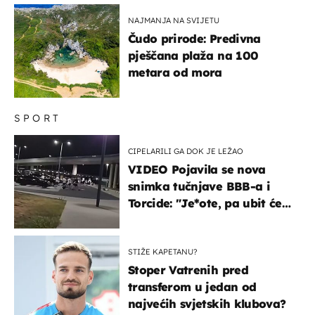
NAJMANJA NA SVIJETU
Čudo prirode: Predivna
pješčana plaža na 100
metara od mora
SPORT
CIPELARILI GA DOK JE LEŽAO
VIDEO Pojavila se nova
snimka tučnjave BBB-a i
Torcide: "Je*ote, pa ubit će
ga!"
STIŽE KAPETANU?
Stoper Vatrenih pred
transferom u jedan od
najvećih svjetskih klubova?