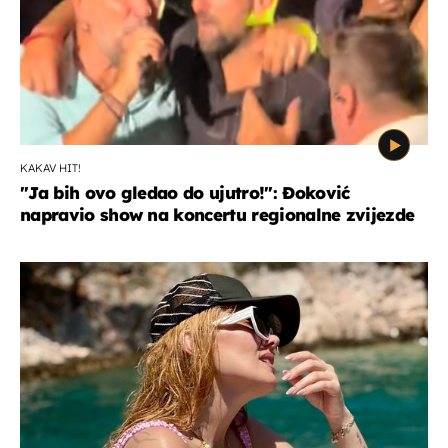
KAKAV HIT!
"Ja bih ovo gledao do ujutro!": Đoković
napravio show na koncertu regionalne zvijezde