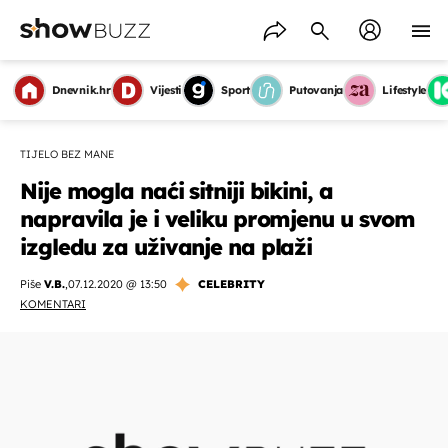
Dnevnik.hr
Vijesti
Sport
Putovanja
Lifestyle
TIJELO BEZ MANE
Nije mogla naći sitniji bikini, a
napravila je i veliku promjenu u svom
izgledu za uživanje na plaži
Piše
V.B.
,
07.12.2020 @ 13:50
CELEBRITY
KOMENTARI
OMOGUĆI OBAVIJESTI