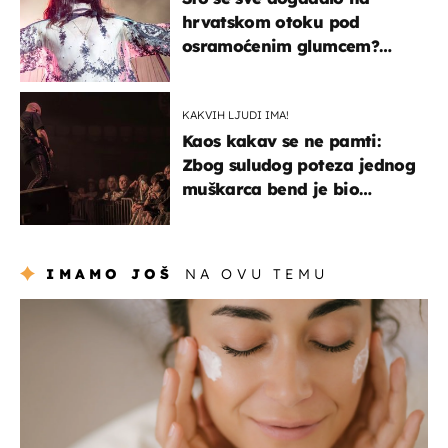
hrvatskom otoku pod
osramoćenim glumcem?
Bizarni prizori i danas
izazivaju nevjericu
KAKVIH LJUDI IMA!
Kaos kakav se ne pamti:
Zbog suludog poteza jednog
muškarca bend je bio
prisiljen prekinuti nastup
IMAMO JOŠ
NA OVU TEMU
moda & ljepota