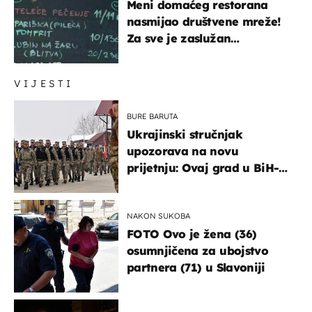
Meni domaćeg restorana
nasmijao društvene mreže!
Za sve je zaslužan
urnebesan naziv jela
VIJESTI
BURE BARUTA
Ukrajinski stručnjak
upozorava na novu
prijetnju: Ovaj grad u BiH-u
bi mogao biti žarište
NAKON SUKOBA
FOTO Ovo je žena (36)
osumnjičena za ubojstvo
partnera (71) u Slavoniji