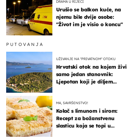
DRAMA U RIJECI
Urušio se balkon kuće, na
njemu bile dvije osobe:
"Život im je visio o koncu"
PUTOVANJA
UŽIVANJE NA "PRIVATNOM" OTOKU
Hrvatski otok na kojem živi
samo jedan stanovnik:
Ljepotan koji je diljem
svijeta poznat po svojem
"bijelom zlatu"
MA, SAVRŠENSTVO!
Kolač s limunom i sirom:
Recept za božanstvenu
slasticu koja se topi u
ustima