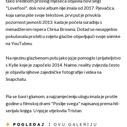
tako sredinom prošlog mjeseca objavila novi singl
"Lovefool", dok novi album nije imala od 2017. Pjevačica,
koja sama piše svoje tekstove, prvi put je privukla
pozornost javnosti 2013. kada je počela suradnju s
menadžerom repera Chrisa Browna. Dotad se neuspješno
pokušavala probiti u svijetu glazbe objavljujući svoje snimke
na YouTubeu.
Na njezinu glazbenom putu jako joj je pomoglo i prijateljstvo
s Kylie koje je započelo 2014. Naime, reality zvijezda često
je objavila njihove zajedničke fotografije i videa na
Snapchatu.
Pia se bavi i glumom, a najzamjećeniju ulogu imala je prošle
godine u filmskoj drami "Poslije svega" napisanoj prema hit-
serijalu knjiga. U njoj je utjelovila Tristan.
POGLEDAJ
I OVU GALERIJU