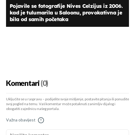
Pojavile se fotografije Nives Celzijus iz 2006.
kad je tulumarila u Saloonu, provokativna je
bila od samih početaka
Komentari
(0)
Uključite se u raspravu – podijelite svoje mišljenje, postavite pitanja ili ponudite
svoj pogled na temu. Vaš komentar može potaknuti zanimljiv dijalog i
obogatiti zajednicu našeg portala.
Važna obavijest
!