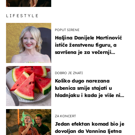
LIFESTYLE
POPUT SIRENE
Haljina Danijele Martinović
ističe ženstvenu figuru, a
savršena je za večernji
izlazak na moru
DOBRO JE ZNATI
Koliko dugo narezana
lubenica smije stajati u
hladnjaku i kada je više nije
sigurno jesti?
ZA KONCERT
Jedan efektan komad bio je
dovoljan da Vannina ljetna