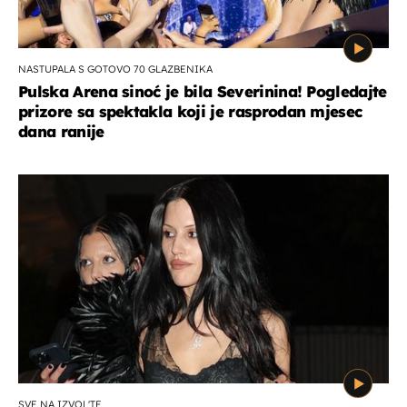
NASTUPALA S GOTOVO 70 GLAZBENIKA
Pulska Arena sinoć je bila Severinina! Pogledajte
prizore sa spektakla koji je rasprodan mjesec
dana ranije
SVE NA IZVOL'TE