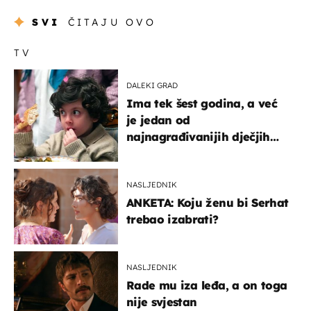
SVI
ČITAJU OVO
TV
DALEKI GRAD
Ima tek šest godina, a već
je jedan od
najnagrađivanijih dječjih
glumaca
NASLJEDNIK
ANKETA: Koju ženu bi Serhat
trebao izabrati?
NASLJEDNIK
Rade mu iza leđa, a on toga
nije svjestan