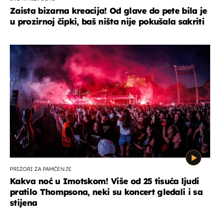
Zaista bizarna kreacija! Od glave do pete bila je
u prozirnoj čipki, baš ništa nije pokušala sakriti
PRIZORI ZA PAMĆENJE
Kakva noć u Imotskom! Više od 25 tisuća ljudi
pratilo Thompsona, neki su koncert gledali i sa
stijena