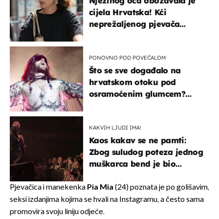
Njezinog oca obožavala je
cijela Hrvatska! Kći
neprežaljenog pjevača
projurila špicom na dva
kotača
PONOVNO POD POVEĆALOM
Što se sve događalo na
hrvatskom otoku pod
osramoćenim glumcem?
Bizarni prizori i danas
izazivaju nevjericu
KAKVIH LJUDI IMA!
Kaos kakav se ne pamti:
Zbog suludog poteza jednog
muškarca bend je bio
prisiljen prekinuti nastup
Pjevačica i manekenka
Pia Mia
(24) poznata je po golišavim,
seksi izdanjima kojima se hvali na Instagramu, a često sama
promovira svoju liniju odjeće.