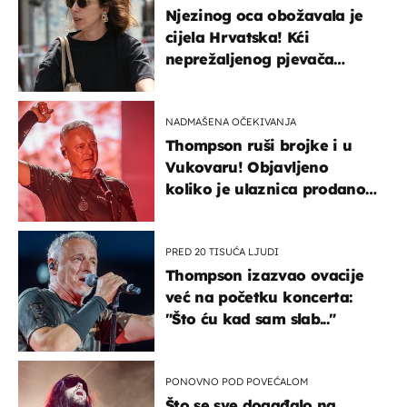
Njezinog oca obožavala je
cijela Hrvatska! Kći
neprežaljenog pjevača
projurila špicom na dva
kotača
NADMAŠENA OČEKIVANJA
Thompson ruši brojke i u
Vukovaru! Objavljeno
koliko je ulaznica prodano
u kratkom vremenu
PRED 20 TISUĆA LJUDI
Thompson izazvao ovacije
već na početku koncerta:
"Što ću kad sam slab..."
PONOVNO POD POVEĆALOM
Što se sve događalo na