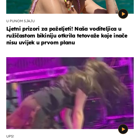
U PUNOM SJAJU
Ljetni prizori za poželjeti! Naša voditeljica u
ružičastom bikiniju otkrila tetovaže koje inače
nisu uvijek u prvom planu
UPS!