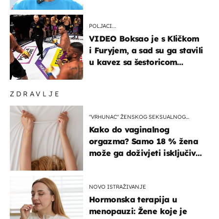
POLJACI...
VIDEO Boksao je s Kličkom
i Furyjem, a sad su ga stavili
u kavez sa šestoricom
Roma! Pogledajte kako je
završilo
ZDRAVLJE
"VRHUNAC" ŽENSKOG SEKSUALNOG
ISKUSTVA
Kako do vaginalnog
orgazma? Samo 18 % žena
može ga doživjeti isključivo
na ovaj način
NOVO ISTRAŽIVANJE
Hormonska terapija u
menopauzi: Žene koje je