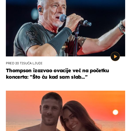
PRED 20 TISUĆA LJUDI
Thompson izazvao ovacije već na početku
koncerta: "Što ću kad sam slab..."