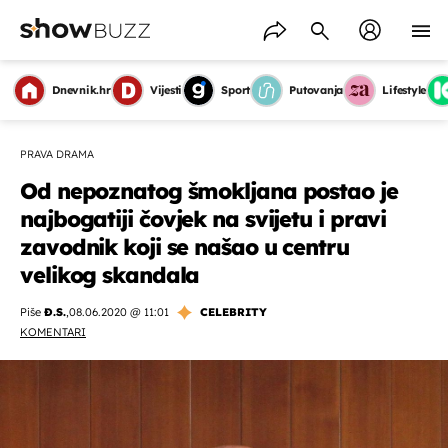
Dnevnik.hr
Vijesti
Sport
Putovanja
Lifestyle
PRAVA DRAMA
Od nepoznatog šmokljana postao je
najbogatiji čovjek na svijetu i pravi
zavodnik koji se našao u centru
velikog skandala
Piše
Đ.S.
,
08.06.2020 @ 11:01
CELEBRITY
KOMENTARI
OMOGUĆI OBAVIJESTI