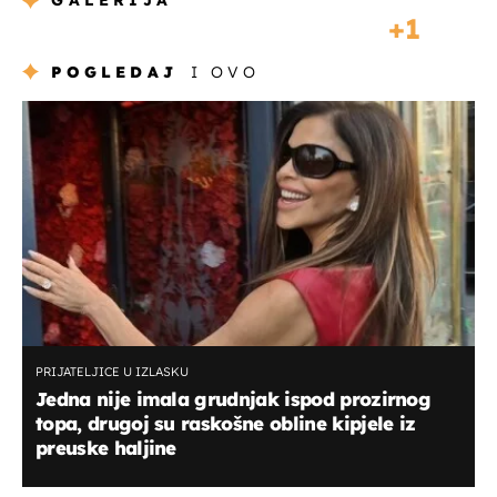
GALERIJA
1
POGLEDAJ
I OVO
PRIJATELJICE U IZLASKU
Jedna nije imala grudnjak ispod prozirnog
topa, drugoj su raskošne obline kipjele iz
preuske haljine