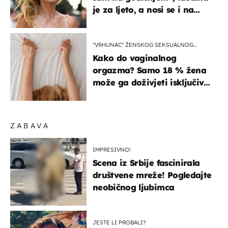
je za ljeto, a nosi se i na
zagrebačkoj špici
"VRHUNAC" ŽENSKOG SEKSUALNOG
ISKUSTVA
Kako do vaginalnog
orgazma? Samo 18 % žena
može ga doživjeti isključivo
na ovaj način
ZABAVA
IMPRESIVNO!
Scena iz Srbije fascinirala
društvene mreže! Pogledajte
neobičnog ljubimca
JESTE LI PROBALI?