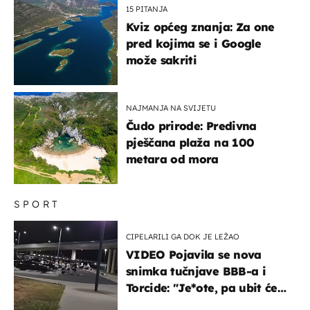
15 PITANJA
Kviz općeg znanja: Za one
pred kojima se i Google
može sakriti
NAJMANJA NA SVIJETU
Čudo prirode: Predivna
pješčana plaža na 100
metara od mora
SPORT
CIPELARILI GA DOK JE LEŽAO
VIDEO Pojavila se nova
snimka tučnjave BBB-a i
Torcide: "Je*ote, pa ubit će
ga!"