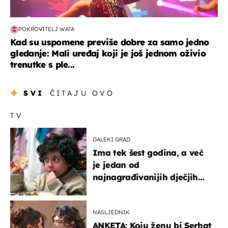
POKROVITELJ WATA
Kad su uspomene previše dobre za samo jedno
gledanje: Mali uređaj koji je još jednom oživio
trenutke s ple...
SVI
ČITAJU OVO
TV
DALEKI GRAD
Ima tek šest godina, a već
je jedan od
najnagrađivanijih dječjih
glumaca
NASLJEDNIK
ANKETA: Koju ženu bi Serhat