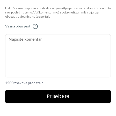
Uključite se u raspravu – podijelite svoje mišljenje, postavite pitanja ili ponudite
svoj pogled na temu. Vaš komentar može potaknuti zanimljiv dijalog i
obogatiti zajednicu našeg portala.
Važna obavijest
!
1500 znakova preostalo
Prijavite se