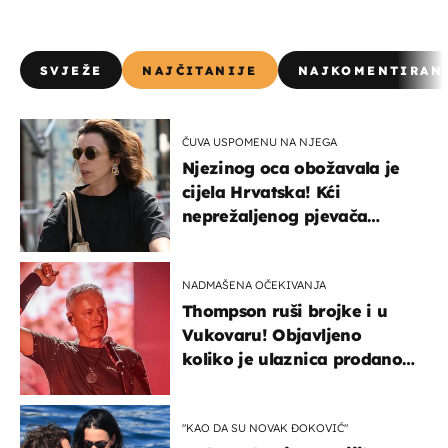
SVJEŽE
NAJČITANIJE
NAJKOMENTIRAN
ČUVA USPOMENU NA NJEGA
Njezinog oca obožavala je
cijela Hrvatska! Kći
neprežaljenog pjevača
projurila špicom na dva
kotača
NADMAŠENA OČEKIVANJA
Thompson ruši brojke i u
Vukovaru! Objavljeno
koliko je ulaznica prodano
u kratkom vremenu
"KAO DA SU NOVAK ĐOKOVIĆ"