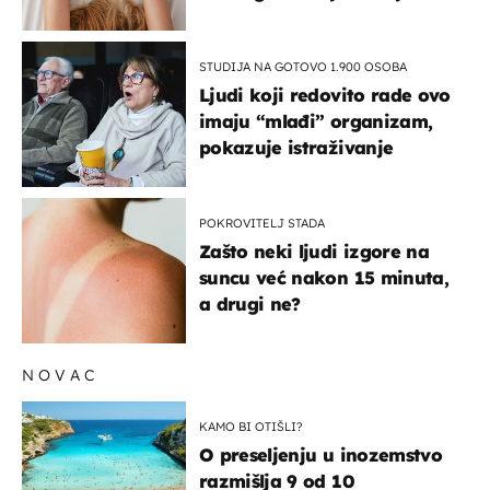
na ovaj način
STUDIJA NA GOTOVO 1.900 OSOBA
Ljudi koji redovito rade ovo
imaju “mlađi” organizam,
pokazuje istraživanje
POKROVITELJ STADA
Zašto neki ljudi izgore na
suncu već nakon 15 minuta,
a drugi ne?
NOVAC
KAMO BI OTIŠLI?
O preseljenju u inozemstvo
razmišlja 9 od 10