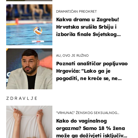
DRAMATIČAN PREOKRET
Kakva drama u Zagrebu!
Hrvatska srušila Srbiju i
izborila finale Svjetskog
prvenstva
AU, OVO JE RUŽNO
Poznati analitičar popljuvao
Hrgovića: "Lako ga je
pogoditi, ne kreće se, ne
koristi noge..."
ZDRAVLJE
"VRHUNAC" ŽENSKOG SEKSUALNOG
ISKUSTVA
Kako do vaginalnog
orgazma? Samo 18 % žena
može ga doživjeti isključivo