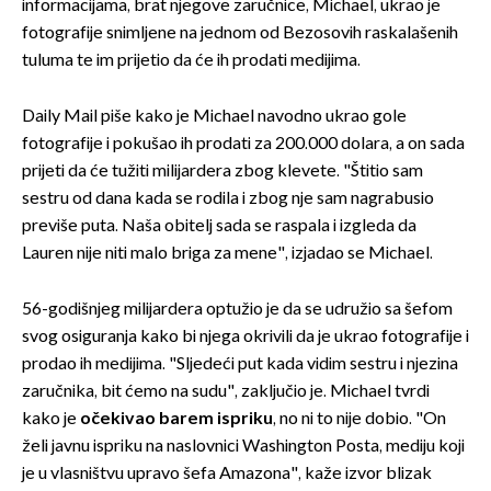
informacijama, brat njegove zaručnice, Michael, ukrao je
fotografije snimljene na jednom od Bezosovih raskalašenih
tuluma te im prijetio da će ih prodati medijima.
Daily Mail piše kako je Michael navodno ukrao gole
fotografije i pokušao ih prodati za 200.000 dolara, a on sada
prijeti da će tužiti milijardera zbog klevete. "Štitio sam
sestru od dana kada se rodila i zbog nje sam nagrabusio
previše puta. Naša obitelj sada se raspala i izgleda da
Lauren nije niti malo briga za mene", izjadao se Michael.
56-godišnjeg milijardera optužio je da se udružio sa šefom
svog osiguranja kako bi njega okrivili da je ukrao fotografije i
prodao ih medijima. "Sljedeći put kada vidim sestru i njezina
zaručnika, bit ćemo na sudu", zaključio je. Michael tvrdi
kako je
očekivao barem ispriku
, no ni to nije dobio. "On
želi javnu ispriku na naslovnici Washington Posta, mediju koji
je u vlasništvu upravo šefa Amazona", kaže izvor blizak