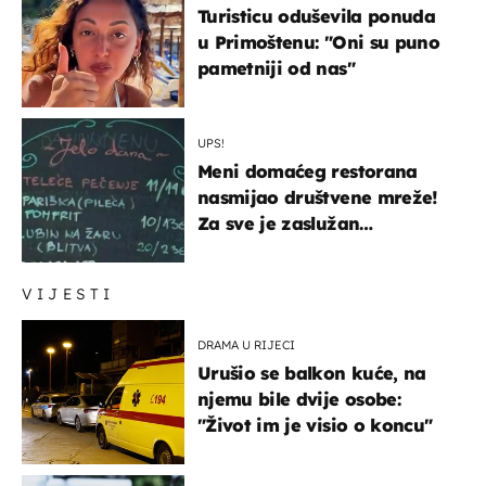
Turisticu oduševila ponuda
u Primoštenu: "Oni su puno
pametniji od nas"
UPS!
Meni domaćeg restorana
nasmijao društvene mreže!
Za sve je zaslužan
urnebesan naziv jela
VIJESTI
DRAMA U RIJECI
Urušio se balkon kuće, na
njemu bile dvije osobe:
"Život im je visio o koncu"