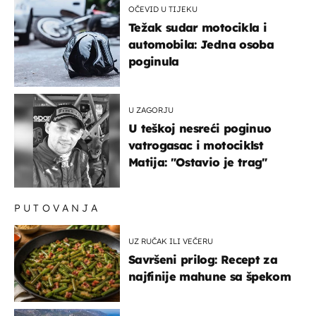
OČEVID U TIJEKU
Težak sudar motocikla i
automobila: Jedna osoba
poginula
U ZAGORJU
U teškoj nesreći poginuo
vatrogasac i motociklst
Matija: "Ostavio je trag"
PUTOVANJA
UZ RUČAK ILI VEČERU
Savršeni prilog: Recept za
najfinije mahune sa špekom