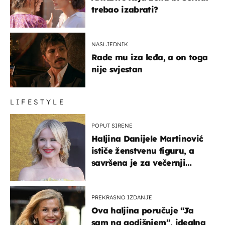
trebao izabrati?
NASLJEDNIK
Rade mu iza leđa, a on toga
nije svjestan
LIFESTYLE
POPUT SIRENE
Haljina Danijele Martinović
ističe ženstvenu figuru, a
savršena je za večernji
izlazak na moru
PREKRASNO IZDANJE
Ova haljina poručuje “Ja
sam na godišnjem”, idealna