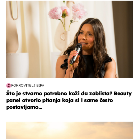
moda & ljepota
POKROVITELJ BIPA
Što je stvarno potrebno koži da zablista? Beauty
panel otvorio pitanja koja si i same često
postavljamo...
zanimljivosti