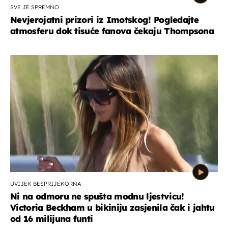
SVE JE SPREMNO
Nevjerojatni prizori iz Imotskog! Pogledajte
atmosferu dok tisuće fanova čekaju Thompsona
UVIJEK BESPRIJEKORNA
Ni na odmoru ne spušta modnu ljestvicu!
Victoria Beckham u bikiniju zasjenila čak i jahtu
od 16 milijuna funti