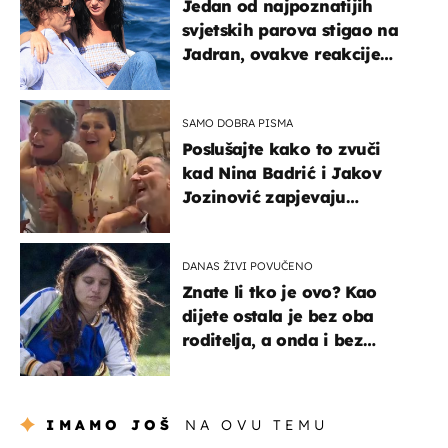
Jedan od najpoznatijih
svjetskih parova stigao na
Jadran, ovakve reakcije
vjerojatno nisu očekivali
SAMO DOBRA PISMA
Poslušajte kako to zvuči
kad Nina Badrić i Jakov
Jozinović zapjevaju
Oliverov hit!
DANAS ŽIVI POVUČENO
Znate li tko je ovo? Kao
dijete ostala je bez oba
roditelja, a onda i bez
milijuna koje je trebala
naslijediti
IMAMO JOŠ
NA OVU TEMU