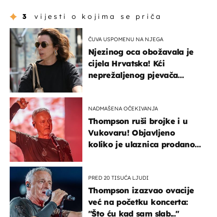
3
vijesti o kojima se priča
ČUVA USPOMENU NA NJEGA
Njezinog oca obožavala je
cijela Hrvatska! Kći
neprežaljenog pjevača
projurila špicom na dva
kotača
NADMAŠENA OČEKIVANJA
Thompson ruši brojke i u
Vukovaru! Objavljeno
koliko je ulaznica prodano
u kratkom vremenu
PRED 20 TISUĆA LJUDI
Thompson izazvao ovacije
već na početku koncerta:
"Što ću kad sam slab..."