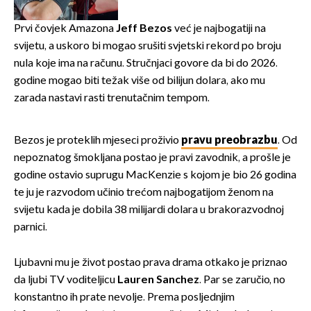
Prvi čovjek Amazona
Jeff Bezos
već je najbogatiji na
svijetu, a uskoro bi mogao srušiti svjetski rekord po broju
nula koje ima na računu. Stručnjaci govore da bi do 2026.
godine mogao biti težak više od bilijun dolara, ako mu
zarada nastavi rasti trenutačnim tempom.
Bezos je proteklih mjeseci proživio
pravu preobrazbu
. Od
nepoznatog šmokljana postao je pravi zavodnik, a prošle je
godine ostavio suprugu MacKenzie s kojom je bio 26 godina
te ju je razvodom učinio trećom najbogatijom ženom na
svijetu kada je dobila 38 milijardi dolara u brakorazvodnoj
parnici.
Ljubavni mu je život postao prava drama otkako je priznao
da ljubi TV voditeljicu
Lauren Sanchez
. Par se zaručio, no
konstantno ih prate nevolje. Prema posljednjim