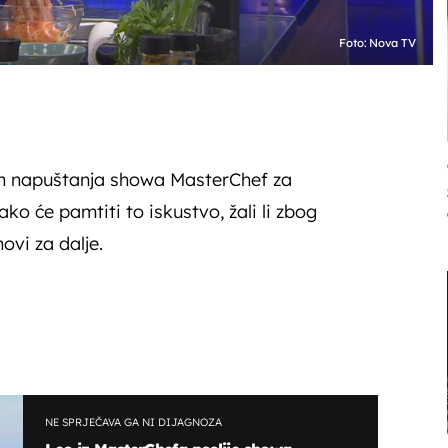
Foto: Nova TV
n napuštanja showa MasterChef za
o će pamtiti to iskustvo, žali li zbog
novi za dalje.
NE SPRJEČAVA GA NI DIJAGNOZA