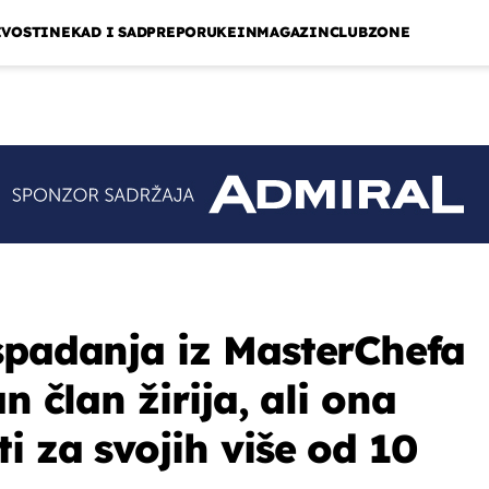
IVOSTI
NEKAD I SAD
PREPORUKE
INMAGAZIN
CLUBZONE
spadanja iz MasterChefa
n član žirija, ali ona
i za svojih više od 10