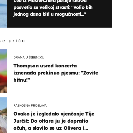
Leo iz MasterChefa poslije showa
posvetio se velikoj strasti: ''Volio bih
jednog dana biti u mogućnosti...''
 se priča
DRAMA U ŠIBENIKU
Thompson usred koncerta
iznenada prekinuo pjesmu: "Zovite
hitnu!"
RASKOŠNA PROSLAVA
Ovako je izgledalo vjenčanje Tije
Jurčić: Do oltara ju je dopratio
očuh, a slavilo se uz Olivera i