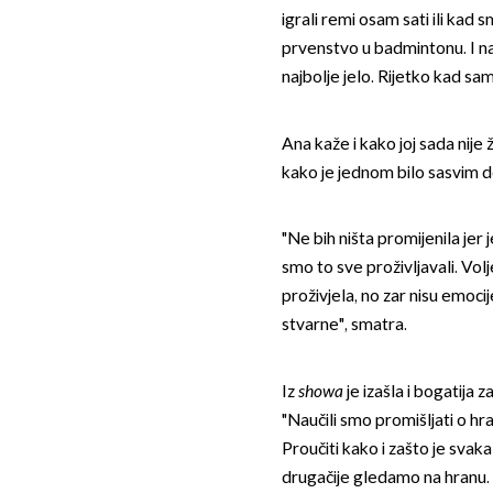
igrali remi osam sati ili kad 
prvenstvo u badmintonu. I na
najbolje jelo. Rijetko kad sam
Ana kaže i kako joj sada nije
kako je jednom bilo sasvim d
"Ne bih ništa promijenila jer 
smo to sve proživljavali. Vo
proživjela, no zar nisu emocij
stvarne", smatra.
Iz
showa
je izašla i bogatija 
"Naučili smo promišljati o hra
Proučiti kako i zašto je sv
drugačije gledamo na hranu. 