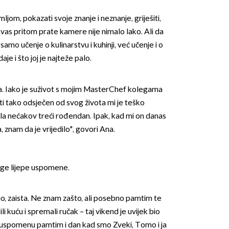
ljom, pokazati svoje znanje i neznanje, griješiti,
dok vas pritom prate kamere nije nimalo lako. Ali da
ne samo učenje o kulinarstvu i kuhinji, već učenje i o
je i što joj je najteže palo.
ija. Iako je suživot s mojim MasterChef kolegama
ti tako odsječen od svog života mi je teško
ila nećakov treći rođendan. Ipak, kad mi on danas
znam da je vrijedilo", govori Ana.
oge lijepe uspomene.
no, zaista. Ne znam zašto, ali posebno pamtim te
i kuću i spremali ručak – taj vikend je uvijek bio
u uspomenu pamtim i dan kad smo Zveki, Tomo i ja