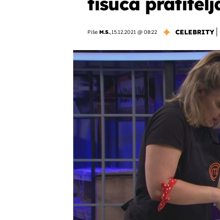
tisuća pratitelj
CELEBRITY
Piše
M.S.
,
15.12.2021 @ 08:22