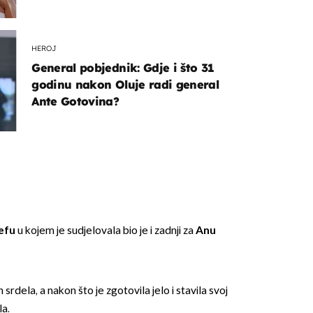
Rozgu
HEROJ
General pobjednik: Gdje i što 31
godinu nakon Oluje radi general
Ante Gotovina?
efu
u kojem je sudjelovala bio je i zadnji za
Anu
h srdela, a nakon što je zgotovila jelo i stavila svoj
la.