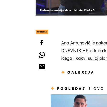
Pedeseta emisija showa MasterChef - 5
PODIJELI
Ana Antunović je nako
DNEVNIK.HR otkrila kak
ičega i kakvi su joj pla
GALERIJA
POGLEDAJ
I OVO