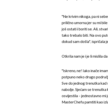
"Ne krivim nikoga, pa ni sebe
prilično umorna jer su mi bil
još ostati i boriti se. Ali, st
tako trebalo biti. Na ovo put
dokud sam došla", ispričala
Otkrila nam je i je li mislila
"Iskreno, ne! Iako inače imam
potpuno neko drugo područje
Sve do jednog trenutka kad s
nabolje. Sjećam se trenutka k
osvijestila – jednostavno mi j
MasterChefu pamtiti kao izl