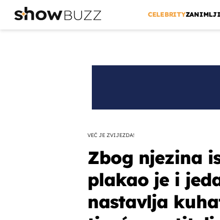
CELEBRITY
ZANIMLJ
VEĆ JE ZVIJEZDA!
Zbog njezina i
plakao je i jeda
nastavlja kuhat