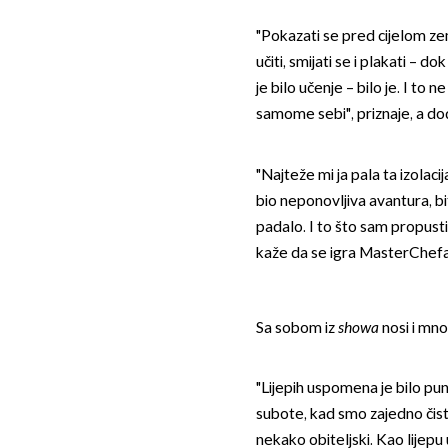
"Pokazati se pred cijelom zem
učiti, smijati se i plakati – 
je bilo učenje – bilo je. I to 
samome sebi", priznaje, a doda
"Najteže mi ja pala ta izolac
bio neponovljiva avantura, bi
padalo. I to što sam propust
kaže da se igra MasterChefa, 
Sa sobom iz
showa
nosi i mn
"Lijepih uspomena je bilo pu
subote, kad smo zajedno čistil
nekako obiteljski. Kao lijep