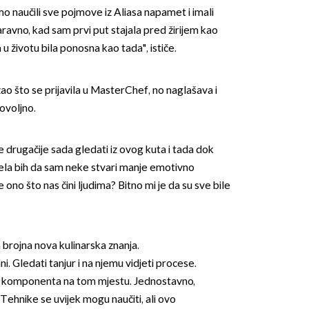
smo naučili sve pojmove iz Aliasa napamet i imali
ravno, kad sam prvi put stajala pred žirijem kao
 u životu bila ponosna kao tada", ističe.
 žao što se prijavila u MasterChef, no naglašava i
ovoljno.
je drugačije sada gledati iz ovog kuta i tada dok
ljela bih da sam neke stvari manje emotivno
e ono što nas čini ljudima? Bitno mi je da su sve bile
za brojna nova kulinarska znanja.
ni. Gledati tanjur i na njemu vidjeti procese.
aka komponenta na tom mjestu. Jednostavno,
Tehnike se uvijek mogu naučiti, ali ovo