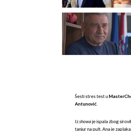
Šesti stres test u
MasterCh
Antunović
.
Iz
showa
je ispala zbog sirovi
tanjur na pult, Ana je zaplaka