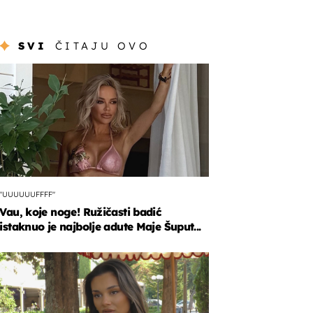
SVI
ČITAJU OVO
"UUUUUUFFFF"
Vau, koje noge! Ružičasti badić
istaknuo je najbolje adute Maje Šuput...