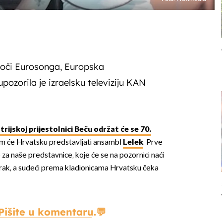
oči Eurosonga, Europska
upozorila je izraelsku televiziju KAN
trijskoj prijestolnici Beču održat će se 70.
em će Hrvatsku predstavljati ansambl
Lelek
. Prve
e za naše predstavnice, koje će se na pozornici naći
orak, a sudeći prema kladionicama Hrvatsku čeka
Pišite u komentaru.