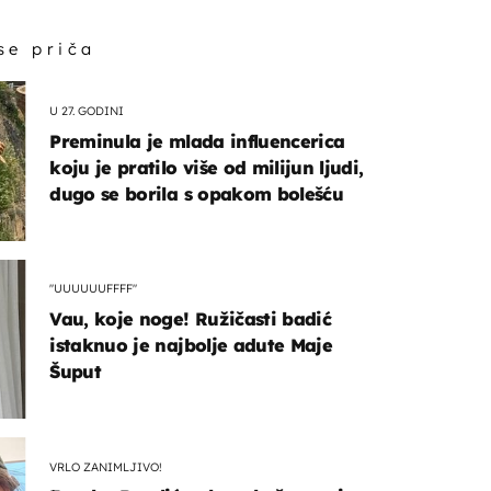
 se priča
U 27. GODINI
Preminula je mlada influencerica
koju je pratilo više od milijun ljudi,
dugo se borila s opakom bolešću
"UUUUUUFFFF"
Vau, koje noge! Ružičasti badić
istaknuo je najbolje adute Maje
Šuput
VRLO ZANIMLJIVO!