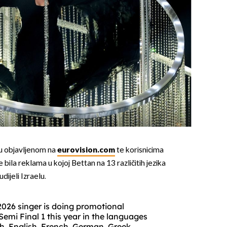
u objavljenom na
eurovision.com
te korisnicima
bila reklama u kojoj Bettan na 13 različitih jezika
dijeli Izraelu.
 2026 singer is doing promotional
Semi Final 1 this year in the languages
ch, English, French, German, Greek,