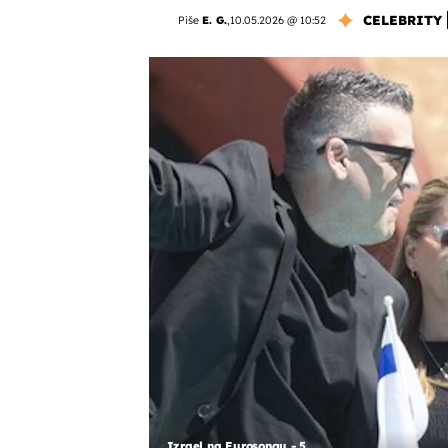
CELEBRITY
Piše
E. G.
,
10.05.2026 @ 10:52
Izrael na Eurosongu - 5