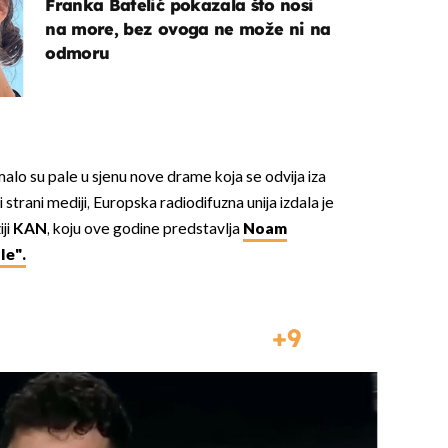
Franka Batelić pokazala što nosi
na more, bez ovoga ne može ni na
odmoru
lo su pale u sjenu nove drame koja se odvija iza
i strani mediji, Europska radiodifuzna unija izdala je
ji
KAN
, koju ove godine predstavlja
Noam
le".
9