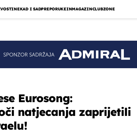
IVOSTI
NEKAD I SAD
PREPORUKE
INMAGAZIN
CLUBZONE
ese Eurosong:
či natjecanja zaprijetili
aelu!