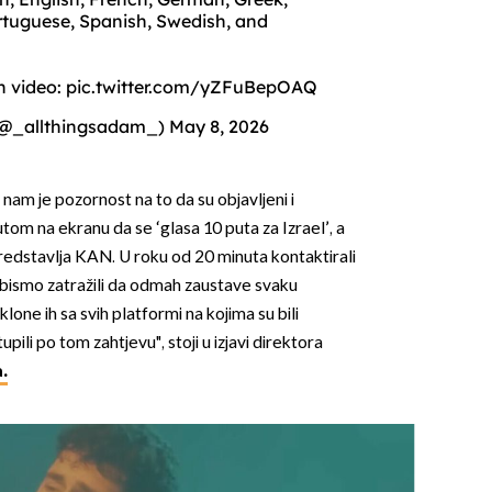
ortuguese, Spanish, Swedish, and
h video:
pic.twitter.com/yZFuBepOAQ
(@_allthingsadam_)
May 8, 2026
 nam je pozornost na to da su objavljeni i
utom na ekranu da se ‘glasa 10 puta za Izrael’, a
predstavlja KAN. U roku od 20 minuta kontaktirali
bismo zatražili da odmah zaustave svaku
uklone ih sa svih platformi na kojima su bili
pili po tom zahtjevu", stoji u izjavi direktora
.