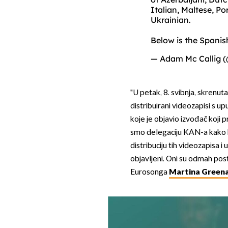
Italian, Maltese, P
Ukrainian.
Below is the Spanis
— Adam Mc Callig 
"U petak, 8. svibnja, skrenuta
distribuirani videozapisi s up
koje je objavio izvođač koji 
smo delegaciju KAN-a kako 
distribuciju tih videozapisa i 
objavljeni. Oni su odmah postu
Eurosonga
Martina Greena