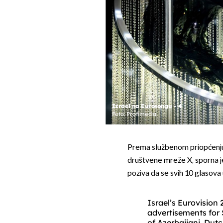
Izrael na Eurosongu - 4
Foto: Profimedia
Prema službenom priopćenj
društvene mreže X, sporna je 
poziva da se svih 10 glasova u
Israel’s Eurovision
advertisements for 
of Azerbaijani, Dut