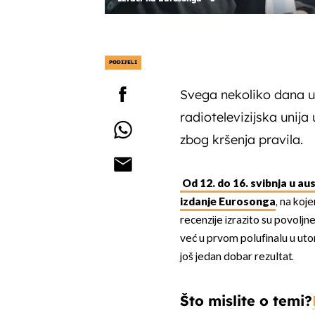
PODIJELI
Svega nekoliko dana u
radiotelevizijska unija 
zbog kršenja pravila.
Od 12. do 16. svibnja u aus
izdanje Eurosonga
, na koj
recenzije izrazito su povoljn
već u prvom polufinalu u ut
još jedan dobar rezultat.
Što mislite o temi?