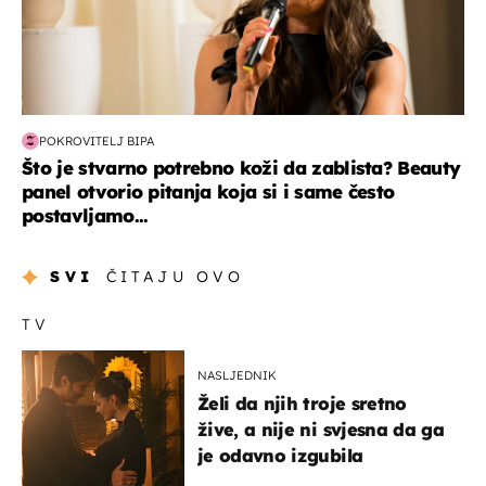
POKROVITELJ BIPA
Što je stvarno potrebno koži da zablista? Beauty
panel otvorio pitanja koja si i same često
postavljamo...
SVI
ČITAJU OVO
TV
NASLJEDNIK
Želi da njih troje sretno
žive, a nije ni svjesna da ga
je odavno izgubila