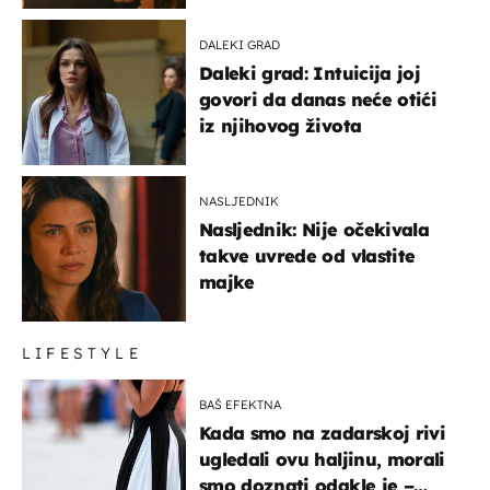
DALEKI GRAD
Daleki grad: Intuicija joj
govori da danas neće otići
iz njihovog života
NASLJEDNIK
Nasljednik: Nije očekivala
takve uvrede od vlastite
majke
LIFESTYLE
BAŠ EFEKTNA
Kada smo na zadarskoj rivi
ugledali ovu haljinu, morali
smo doznati odakle je –