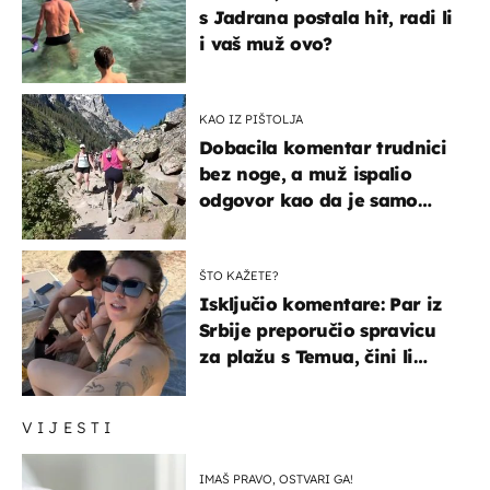
s Jadrana postala hit, radi li
i vaš muž ovo?
KAO IZ PIŠTOLJA
Dobacila komentar trudnici
bez noge, a muž ispalio
odgovor kao da je samo
čekao…
ŠTO KAŽETE?
Isključio komentare: Par iz
Srbije preporučio spravicu
za plažu s Temua, čini li
vam se ovo sigurnim?
VIJESTI
IMAŠ PRAVO, OSTVARI GA!