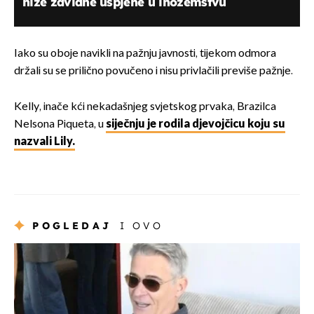
niže zavidne uspjehe u inozemstvu
Iako su oboje navikli na pažnju javnosti, tijekom odmora
držali su se prilično povučeno i nisu privlačili previše pažnje.
Kelly, inače kći nekadašnjeg svjetskog prvaka, Brazilca
Nelsona Piqueta, u
siječnju je rodila djevojčicu koju su
nazvali Lily.
POGLEDAJ
I OVO