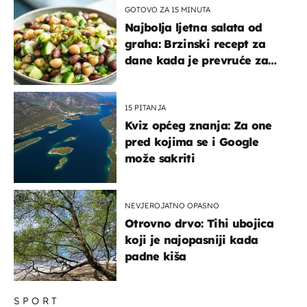
GOTOVO ZA 15 MINUTA
Najbolja ljetna salata od
graha: Brzinski recept za
dane kada je prevruće za
kuhanje
15 PITANJA
Kviz općeg znanja: Za one
pred kojima se i Google
može sakriti
NEVJEROJATNO OPASNO
Otrovno drvo: Tihi ubojica
koji je najopasniji kada
padne kiša
SPORT