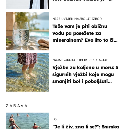
košta samo 18 eura
NIJE UVIJEK NAJBOLJI IZBOR
Teže vam je piti običnu
vodu pa posežete za
mineralnom? Evo što to čini
organizmu
NAJSIGURNIJI OBLIK REKREACIJE
Vježbe za koljeno u moru: 5
sigurnih vježbi koje mogu
smanjiti bol i poboljšati
pokretljivost
ZABAVA
LOL
"Je li živ, zna li se?": Snimka