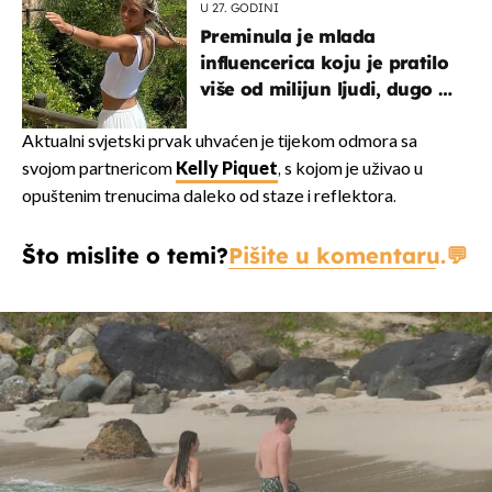
U 27. GODINI
Preminula je mlada
influencerica koju je pratilo
više od milijun ljudi, dugo se
borila s opakom bolesti
Aktualni svjetski prvak uhvaćen je tijekom odmora sa
svojom partnericom
Kelly Piquet
, s kojom je uživao u
opuštenim trenucima daleko od staze i reflektora.
Što mislite o temi?
Pišite u komentaru.