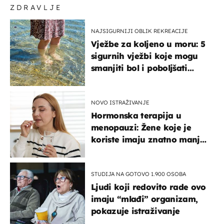
ZDRAVLJE
NAJSIGURNIJI OBLIK REKREACIJE
Vježbe za koljeno u moru: 5
sigurnih vježbi koje mogu
smanjiti bol i poboljšati
pokretljivost
NOVO ISTRAŽIVANJE
Hormonska terapija u
menopauzi: Žene koje je
koriste imaju znatno manji
rizik od ovoga
STUDIJA NA GOTOVO 1.900 OSOBA
Ljudi koji redovito rade ovo
imaju “mlađi” organizam,
pokazuje istraživanje