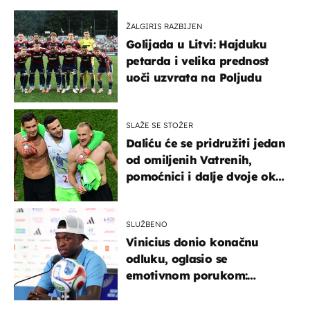
ŽALGIRIS RAZBIJEN
Golijada u Litvi: Hajduku
petarda i velika prednost
uoči uzvrata na Poljudu
SLAŽE SE STOŽER
Daliću će se pridružiti jedan
od omiljenih Vatrenih,
pomoćnici i dalje dvoje oko
ponude
SLUŽBENO
Vinicius donio konačnu
odluku, oglasio se
emotivnom porukom:
"Hvala vam svima"