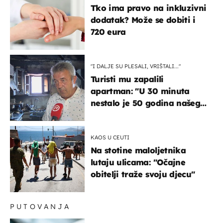
Tko ima pravo na inkluzivni
dodatak? Može se dobiti i
720 eura
"I DALJE SU PLESALI, VRIŠTALI..."
Turisti mu zapalili
apartman: "U 30 minuta
nestalo je 50 godina našeg
života, supruga i ja ne
možemo oka sklopiti"
KAOS U CEUTI
Na stotine maloljetnika
lutaju ulicama: "Očajne
obitelji traže svoju djecu"
PUTOVANJA