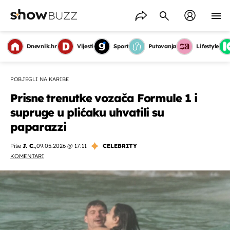
Dnevnik.hr
Vijesti
Sport
Putovanja
Lifestyle
POBJEGLI NA KARIBE
Prisne trenutke vozača Formule 1 i
supruge u plićaku uhvatili su
paparazzi
Piše
J. C.
,
09.05.2026 @ 17:11
CELEBRITY
KOMENTARI
OMOGUĆI OBAVIJESTI