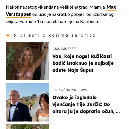
Nakon napetog vikenda na Velikoj nagradi Miamija,
Max
Verstappen
odlučio je nakratko pobjeći od užurbanog
svijeta Formule 1 i napuniti baterije na Karibima.
3
vijesti o kojima se priča
"UUUUUUFFFF"
Vau, koje noge! Ružičasti
badić istaknuo je najbolje
adute Maje Šuput
RASKOŠNA PROSLAVA
Ovako je izgledalo
vjenčanje Tije Jurčić: Do
oltara ju je dopratio očuh, a
slavilo se uz Olivera i Rozgu