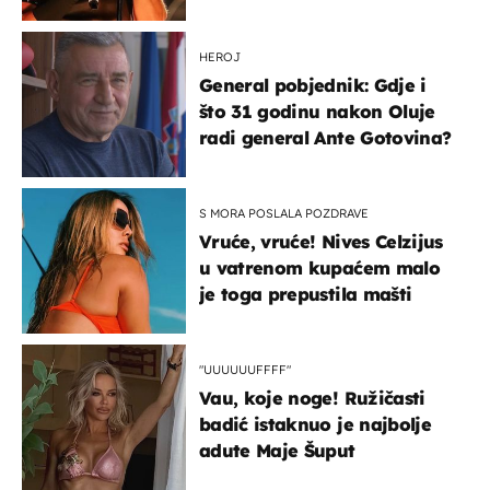
HEROJ
General pobjednik: Gdje i
što 31 godinu nakon Oluje
radi general Ante Gotovina?
S MORA POSLALA POZDRAVE
Vruće, vruće! Nives Celzijus
u vatrenom kupaćem malo
je toga prepustila mašti
"UUUUUUFFFF"
Vau, koje noge! Ružičasti
badić istaknuo je najbolje
adute Maje Šuput