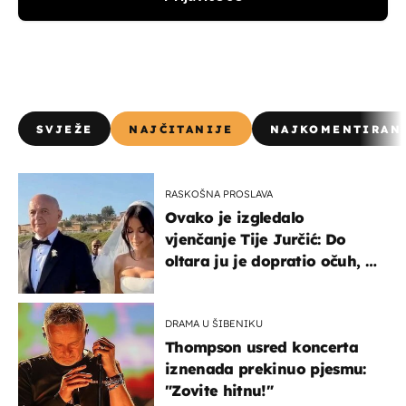
SVJEŽE
NAJČITANIJE
NAJKOMENTIRAN
RASKOŠNA PROSLAVA
Ovako je izgledalo
vjenčanje Tije Jurčić: Do
oltara ju je dopratio očuh, a
slavilo se uz Olivera i Rozgu
DRAMA U ŠIBENIKU
Thompson usred koncerta
iznenada prekinuo pjesmu:
"Zovite hitnu!"