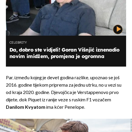
CELEBRITY
Da, dobro ste vidjeli! Goran Višnjić iznenadio
novim imidžem, promjena je ogromna
Par, između kojeg je devet godina razlike, upoznao se još
2016. godine tijekom priprema za jednu utrku, no u vezi su
od kraja 2020. godine. Djevojčica je Verstappenovo prvo
dijete, dok Piquet iz ranije veze s ruskim F1 vozačem
Danilom Kvyatom
ima kćer Penelope.