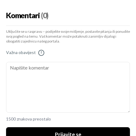
Komentari
(0)
Uključite se u raspravu – podijelite svoje mišljenje, postavite pitanja ili ponudite
svoj pogled na temu. Vaš komentar može potaknuti zanimljiv dijalog i
obogatiti zajednicu našeg portala.
Važna obavijest
!
1500 znakova preostalo
Prijavite se