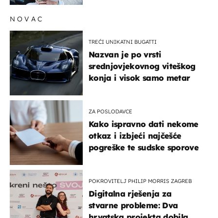
NOVAC
TREĆI UNIKATNI BUGATTI
Nazvan je po vrsti
srednjovjekovnog viteškog
konja i visok samo metar
ZA POSLODAVCE
Kako ispravno dati nekome
otkaz i izbjeći najčešće
pogreške te sudske sporove
POKROVITELJ PHILIP MORRIS ZAGREB
Digitalna rješenja za
stvarne probleme: Dva
hrvatska projekta dobila