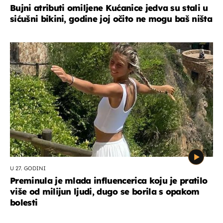
Bujni atributi omiljene Kućanice jedva su stali u
sićušni bikini, godine joj očito ne mogu baš ništa
U 27. GODINI
Preminula je mlada influencerica koju je pratilo
više od milijun ljudi, dugo se borila s opakom
bolesti