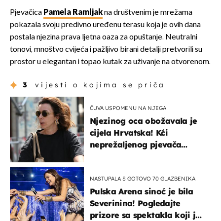
Pjevačica
Pamela Ramljak
na društvenim je mrežama
pokazala svoju predivno uređenu terasu koja je ovih dana
postala njezina prava ljetna oaza za opuštanje. Neutralni
tonovi, mnoštvo cvijeća i pažljivo birani detalji pretvorili su
prostor u elegantan i topao kutak za uživanje na otvorenom.
3
vijesti o kojima se priča
ČUVA USPOMENU NA NJEGA
Njezinog oca obožavala je
cijela Hrvatska! Kći
neprežaljenog pjevača
projurila špicom na dva
kotača
NASTUPALA S GOTOVO 70 GLAZBENIKA
Pulska Arena sinoć je bila
Severinina! Pogledajte
prizore sa spektakla koji je