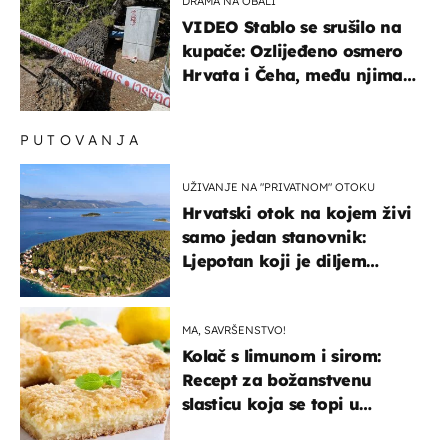
DRAMA NA OBALI
VIDEO Stablo se srušilo na
kupače: Ozlijeđeno osmero
Hrvata i Čeha, među njima
ima i djece
PUTOVANJA
UŽIVANJE NA "PRIVATNOM" OTOKU
Hrvatski otok na kojem živi
samo jedan stanovnik:
Ljepotan koji je diljem
svijeta poznat po svojem
"bijelom zlatu"
MA, SAVRŠENSTVO!
Kolač s limunom i sirom:
Recept za božanstvenu
slasticu koja se topi u
ustima