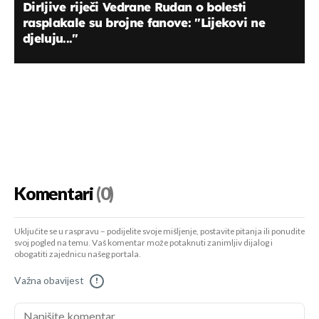
Dirljive riječi Vedrane Rudan o bolesti
rasplakale su brojne fanove: "Lijekovi ne
djeluju..."
Komentari
(0)
Uključite se u raspravu – podijelite svoje mišljenje, postavite pitanja ili ponudite
svoj pogled na temu. Vaš komentar može potaknuti zanimljiv dijalog i
obogatiti zajednicu našeg portala.
Važna obavijest
!