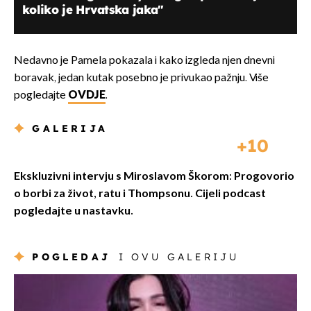
koliko je Hrvatska jaka"
Nedavno je Pamela pokazala i kako izgleda njen dnevni
boravak, jedan kutak posebno je privukao pažnju. Više
pogledajte
OVDJE
.
GALERIJA
10
Ekskluzivni intervju s Miroslavom Škorom: Progovorio
o borbi za život, ratu i Thompsonu. Cijeli podcast
pogledajte u nastavku.
POGLEDAJ
I OVU GALERIJU