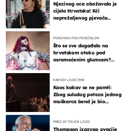
Njezinog oca obožavala je
cijela Hrvatska! Kći
neprežaljenog pjevača
projurila špicom na dva
kotača
PONOVNO POD POVEĆALOM
Što se sve događalo na
hrvatskom otoku pod
osramoćenim glumcem?
Bizarni prizori i danas
izazivaju nevjericu
KAKVIH LJUDI IMA!
Kaos kakav se ne pamti:
Zbog suludog poteza jednog
muškarca bend je bio
prisiljen prekinuti nastup
PRED 20 TISUĆA LJUDI
Thompson izazvao ovacije