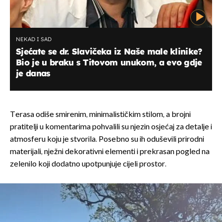
NEKAD I SAD
Sjećate se dr. Slavičeka iz Naše male klinike?
Bio je u braku s Titovom unukom, a evo gdje
je danas
Terasa odiše smirenim, minimalističkim stilom, a brojni
pratitelji u komentarima pohvalili su njezin osjećaj za detalje i
atmosferu koju je stvorila. Posebno su ih oduševili prirodni
materijali, nježni dekorativni elementi i prekrasan pogled na
zelenilo koji dodatno upotpunjuje cijeli prostor.