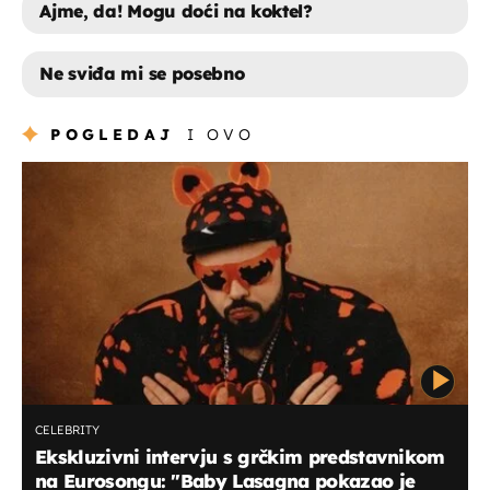
Ajme, da! Mogu doći na koktel?
Ne sviđa mi se posebno
AJME, DA! MOGU DOĆI NA KOKTEL?
POGLEDAJ
I OVO
NE SVIĐA MI SE POSEBNO
CELEBRITY
Ekskluzivni intervju s grčkim predstavnikom
na Eurosongu: "Baby Lasagna pokazao je