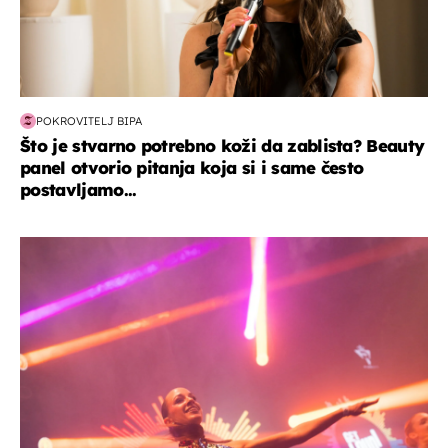
POKROVITELJ BIPA
Što je stvarno potrebno koži da zablista? Beauty
panel otvorio pitanja koja si i same često
postavljamo...
kultura & zabava