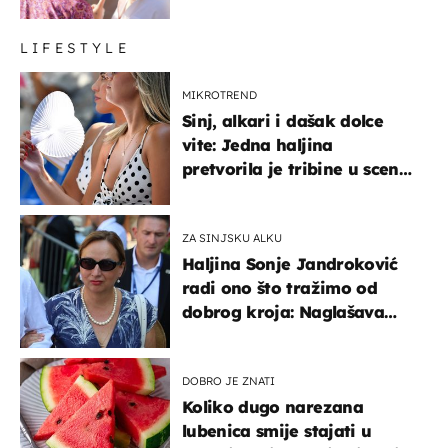
LIFESTYLE
MIKROTREND
Sinj, alkari i dašak dolce
vite: Jedna haljina
pretvorila je tribine u scenu
iz talijanskog filma
ZA SINJSKU ALKU
Haljina Sonje Jandroković
radi ono što tražimo od
dobrog kroja: Naglašava
struk, a sada je i na
sniženju
DOBRO JE ZNATI
Koliko dugo narezana
lubenica smije stajati u