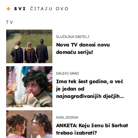
SVI
ČITAJU OVO
TV
SLUČAJNA OBITELJ
Nova TV donosi novu
domaću seriju!
DALEKI GRAD
Ima tek šest godina, a već
je jedan od
najnagrađivanijih dječjih
glumaca
NASLJEDNIK
ANKETA: Koju ženu bi Serhat
trebao izabrati?