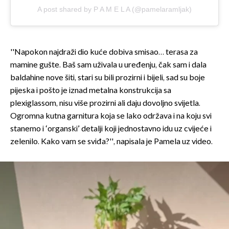
A post shared by P A M E L A (@pamelaramljak)
''Napokon najdraži dio kuće dobiva smisao… terasa za
mamine gušte. Baš sam uživala u uređenju, čak sam i dala
baldahine nove šiti, stari su bili prozirni i bijeli, sad su boje
pijeska i pošto je iznad metalna konstrukcija sa
plexiglassom, nisu više prozirni ali daju dovoljno svijetla.
Ogromna kutna garnitura koja se lako održava i na koju svi
stanemo i ‘organski’ detalji koji jednostavno idu uz cvijeće i
zelenilo. Kako vam se sviđa?'', napisala je Pamela uz video.