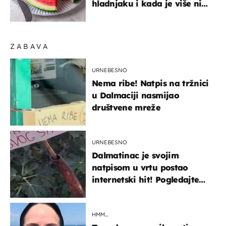
hladnjaku i kada je više nije
sigurno jesti?
ZABAVA
URNEBESNO
Nema ribe! Natpis na tržnici
u Dalmaciji nasmijao
društvene mreže
URNEBESNO
Dalmatinac je svojim
natpisom u vrtu postao
internetski hit! Pogledajte
što je napisao
HMM…