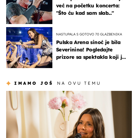
već na početku koncerta:
"Što ću kad sam slab..."
NASTUPALA S GOTOVO 70 GLAZBENIKA
Pulska Arena sinoć je bila
Severinina! Pogledajte
prizore sa spektakla koji je
rasprodan mjesec dana
ranije
IMAMO JOŠ
NA OVU TEMU
moda & ljepota