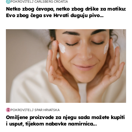
POKROVITELJ CARLSBERG CROATIA
Netko zbog ćevapa, netko zbog drške za motiku:
Evo zbog čega sve Hrvati duguju pivo...
moda & ljepota
POKROVITELJ SPAR HRVATSKA
Omiljene proizvode za njegu sada možete kupiti
i usput, tijekom nabavke namirnica...