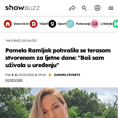
Dnevnik.hr
Vijesti
Sport
Putovanja
Lifestyle
''NAJDRAŽI DIO KUĆE!''
Pamela Ramljak pohvalila se terasom
stvorenom za ljetne dane: ''Baš sam
uživala u uređenju''
Piše
J. C.
,
09.05.2026 @ 09:45
ZANIMLJIVOSTI
KOMENTARI
OMOGUĆI OBAVIJESTI