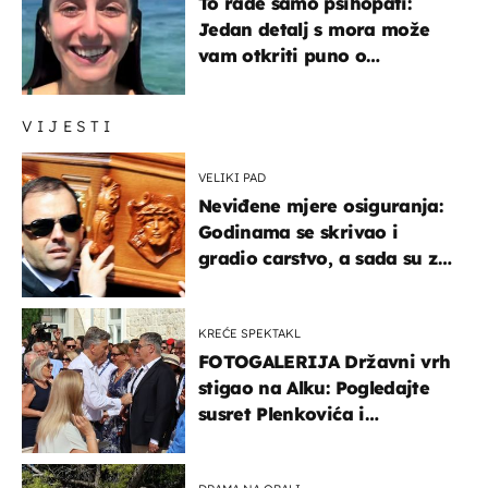
To rade samo psihopati:
Jedan detalj s mora može
vam otkriti puno o
prijateljima
VIJESTI
VELIKI PAD
Neviđene mjere osiguranja:
Godinama se skrivao i
gradio carstvo, a sada su za
njegovo izručenje naručili
posebno vozilo
KREĆE SPEKTAKL
FOTOGALERIJA Državni vrh
stigao na Alku: Pogledajte
susret Plenkovića i
Milanovića