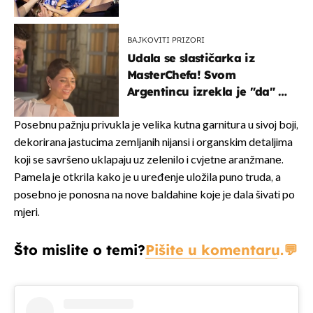
rasprodan mjesec dana
ranije
BAJKOVITI PRIZORI
Udala se slastičarka iz
MasterChefa! Svom
Argentincu izrekla je "da" u
rodnoj Hercegovini
Posebnu pažnju privukla je velika kutna garnitura u sivoj boji,
dekorirana jastucima zemljanih nijansi i organskim detaljima
koji se savršeno uklapaju uz zelenilo i cvjetne aranžmane.
Pamela je otkrila kako je u uređenje uložila puno truda, a
posebno je ponosna na nove baldahine koje je dala šivati po
mjeri.
Što mislite o temi?
Pišite u komentaru.