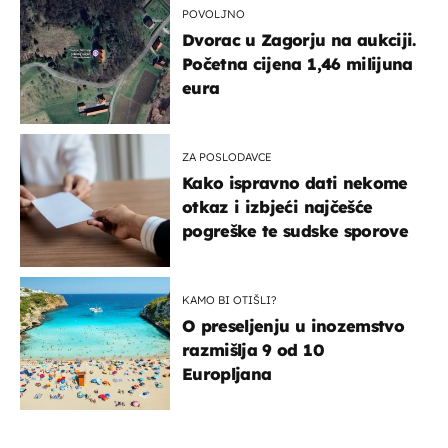
POVOLJNO
Dvorac u Zagorju na aukciji.
Početna cijena 1,46 milijuna
eura
ZA POSLODAVCE
Kako ispravno dati nekome
otkaz i izbjeći najčešće
pogreške te sudske sporove
KAMO BI OTIŠLI?
O preseljenju u inozemstvo
razmišlja 9 od 10
Europljana