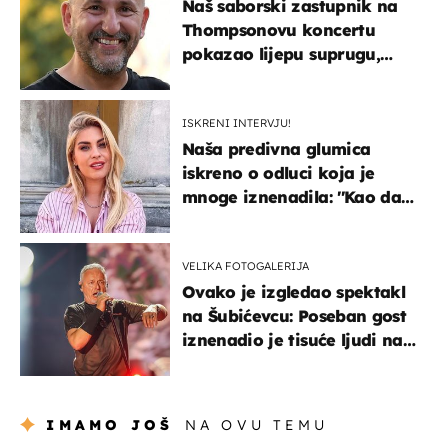
Naš saborski zastupnik na
Thompsonovu koncertu
pokazao lijepu suprugu,
koja godinama izbjegava
javnost
ISKRENI INTERVJU!
Naša predivna glumica
iskreno o odluci koja je
mnoge iznenadila: ''Kao da
mi je veliki teret pao s leđa''
VELIKA FOTOGALERIJA
Ovako je izgledao spektakl
na Šubićevcu: Poseban gost
iznenadio je tisuće ljudi na
Thompsonovu koncertu
IMAMO JOŠ
NA OVU TEMU