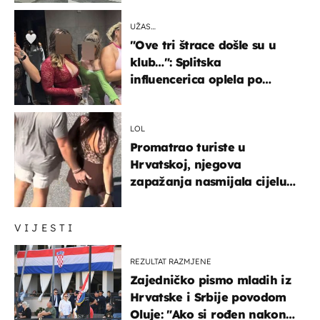
UŽAS…
"Ove tri štrace došle su u
klub…": Splitska
influencerica oplela po
ženama zbog užasnog
ponašanja
LOL
Promatrao turiste u
Hrvatskoj, njegova
zapažanja nasmijala cijelu
regiju
VIJESTI
REZULTAT RAZMJENE
Zajedničko pismo mladih iz
Hrvatske i Srbije povodom
Oluje: "Ako si rođen nakon