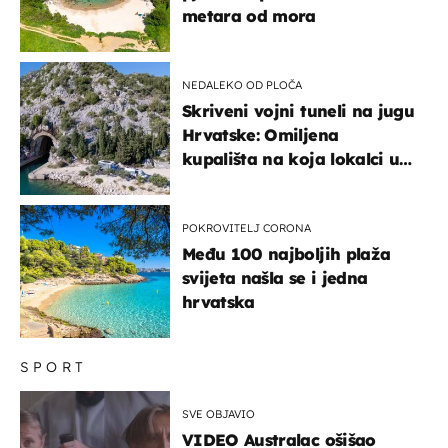
metara od mora
NEDALEKO OD PLOČA
Skriveni vojni tuneli na jugu
Hrvatske: Omiljena
kupališta na koja lokalci u
miru dolaze roniti i skakati
u more
POKROVITELJ CORONA
Među 100 najboljih plaža
svijeta našla se i jedna
hrvatska
SPORT
SVE OBJAVIO
VIDEO Australac ošišao