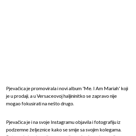
Pjevačica je promovirala i novi album 'Me. I Am Mariah' koji
je u prodaji, a u Versaceovoj haljininitko se zapravo nije
mogao fokusirati na nešto drugo.
Pjevačica je i na svoje Instagramu objavila i fotografiju iz
podzemne željeznice kako se smije sa svojim kolegama.