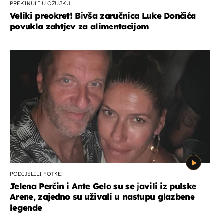
PREKINULI U OŽUJKU
Veliki preokret! Bivša zaručnica Luke Dončića
povukla zahtjev za alimentacijom
PODIJELILI FOTKE!
Jelena Perčin i Ante Gelo su se javili iz pulske
Arene, zajedno su uživali u nastupu glazbene
legende