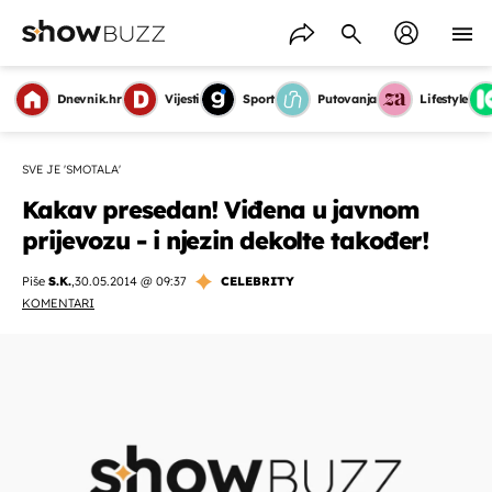
Dnevnik.hr
Vijesti
Sport
Putovanja
Lifestyle
SVE JE 'SMOTALA'
Kakav presedan! Viđena u javnom
prijevozu - i njezin dekolte također!
Piše
S.K.
,
30.05.2014 @ 09:37
CELEBRITY
KOMENTARI
OMOGUĆI OBAVIJESTI