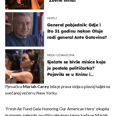
"Zovite hitnu!"
HEROJ
General pobjednik: Gdje i
što 31 godinu nakon Oluje
radi general Ante Gotovina?
MEĐU UZVANICIMA
Sjećate se bivše misice koja
je postala političarka?
Pojavila se u Kninu i
privukla pažnju
Pjevačica
Mariah Carey
bila je prava vizija u plavoj haljini na
svečanoj večeri u New Yorku.
'Fresh Air Fund Gala Honoring Our American Hero' okupila
je mnoge zvijezde, no nitko nije imao šanse kada se Mariah