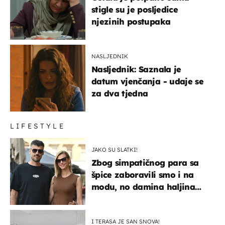
stigle su je posljedice
njezinih postupaka
NASLJEDNIK
Nasljednik: Saznala je
datum vjenčanja - udaje se
za dva tjedna
LIFESTYLE
JAKO SU SLATKI!
Zbog simpatičnog para sa
špice zaboravili smo i na
modu, no damina haljina
itekako nas se dojmila
I TERASA JE SAN SNOVA!