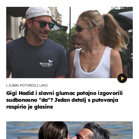
LJUBAV POTVRDILI LANI
Gigi Hadid i slavni glumac potajno izgovorili
sudbonosno "da"? Jedan detalj s putovanja
raspirio je glasine