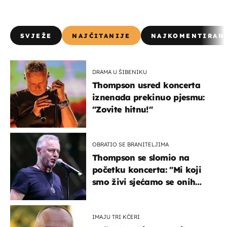
SVJEŽE
NAJČITANIJE
NAJKOMENTIRAN
DRAMA U ŠIBENIKU
Thompson usred koncerta
iznenada prekinuo pjesmu:
"Zovite hitnu!"
OBRATIO SE BRANITELJIMA
Thompson se slomio na
početku koncerta: "Mi koji
smo živi sjećamo se onih
koji nisu..."
IMAJU TRI KĆERI