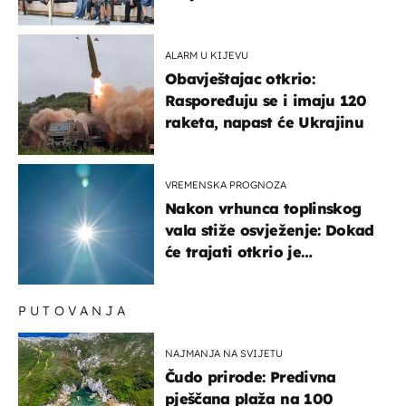
'95..."
ALARM U KIJEVU
Obavještajac otkrio:
Raspoređuju se i imaju 120
raketa, napast će Ukrajinu
VREMENSKA PROGNOZA
Nakon vrhunca toplinskog
vala stiže osvježenje: Dokad
će trajati otkrio je
meteorolog
PUTOVANJA
NAJMANJA NA SVIJETU
Čudo prirode: Predivna
pješčana plaža na 100