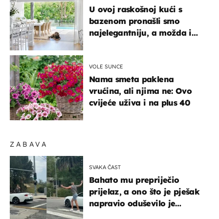
U ovoj raskošnoj kući s
bazenom pronašli smo
najelegantniju, a možda i
najljepšu bijelu kuhinju
VOLE SUNCE
Nama smeta paklena
vrućina, ali njima ne: Ovo
cvijeće uživa i na plus 40
ZABAVA
SVAKA ČAST
Bahato mu prepriječio
prijelaz, a ono što je pješak
napravio oduševilo je
društvene mreže