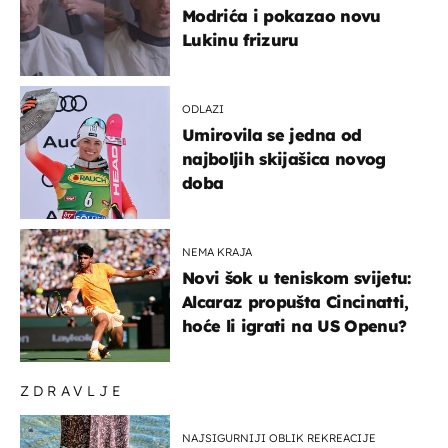
Modrića i pokazao novu
Lukinu frizuru
ODLAZI
Umirovila se jedna od
najboljih skijašica novog
doba
NEMA KRAJA
Novi šok u teniskom svijetu:
Alcaraz propušta Cincinatti,
hoće li igrati na US Openu?
ZDRAVLJE
NAJSIGURNIJI OBLIK REKREACIJE