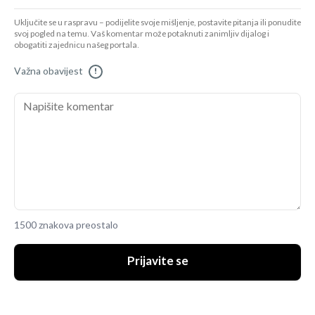
Uključite se u raspravu – podijelite svoje mišljenje, postavite pitanja ili ponudite
svoj pogled na temu. Vaš komentar može potaknuti zanimljiv dijalog i
obogatiti zajednicu našeg portala.
Važna obavijest
!
1500 znakova preostalo
Prijavite se