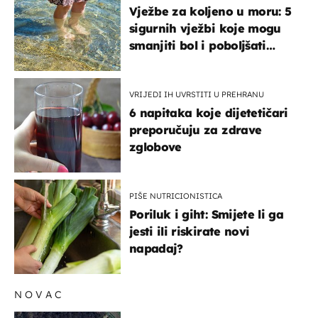
Vježbe za koljeno u moru: 5
sigurnih vježbi koje mogu
smanjiti bol i poboljšati
pokretljivost
VRIJEDI IH UVRSTITI U PREHRANU
6 napitaka koje dijetetičari
preporučuju za zdrave
zglobove
PIŠE NUTRICIONISTICA
Poriluk i giht: Smijete li ga
jesti ili riskirate novi
napadaj?
NOVAC