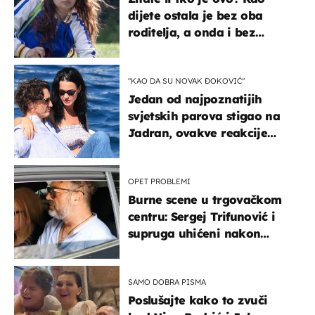
dijete ostala je bez oba
roditelja, a onda i bez
milijuna koje je trebala
naslijediti
"KAO DA SU NOVAK ĐOKOVIĆ"
Jedan od najpoznatijih
svjetskih parova stigao na
Jadran, ovakve reakcije
vjerojatno nisu očekivali
OPET PROBLEMI
Burne scene u trgovačkom
centru: Sergej Trifunović i
supruga uhićeni nakon
svađe!
SAMO DOBRA PISMA
Poslušajte kako to zvuči