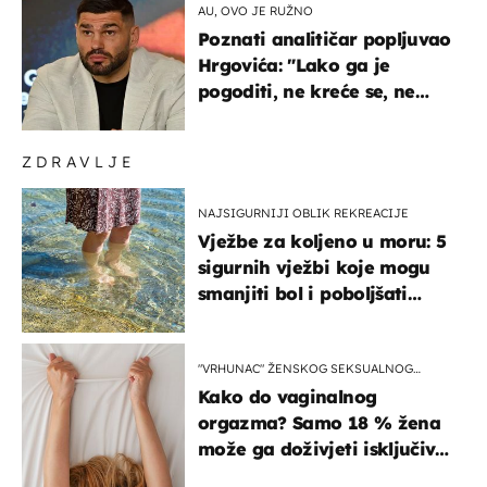
AU, OVO JE RUŽNO
Poznati analitičar popljuvao
Hrgovića: "Lako ga je
pogoditi, ne kreće se, ne
koristi noge..."
ZDRAVLJE
NAJSIGURNIJI OBLIK REKREACIJE
Vježbe za koljeno u moru: 5
sigurnih vježbi koje mogu
smanjiti bol i poboljšati
pokretljivost
"VRHUNAC" ŽENSKOG SEKSUALNOG
ISKUSTVA
Kako do vaginalnog
orgazma? Samo 18 % žena
može ga doživjeti isključivo
na ovaj način