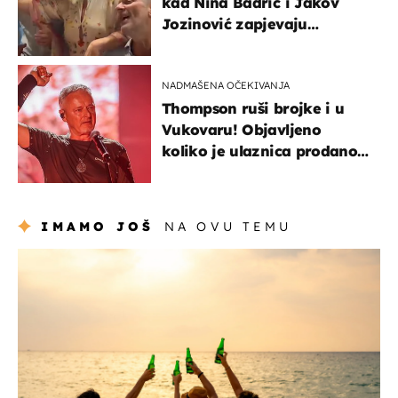
kad Nina Badrić i Jakov
Jozinović zapjevaju
Oliverov hit!
NADMAŠENA OČEKIVANJA
Thompson ruši brojke i u
Vukovaru! Objavljeno
koliko je ulaznica prodano
u kratkom vremenu
IMAMO JOŠ
NA OVU TEMU
zanimljivosti