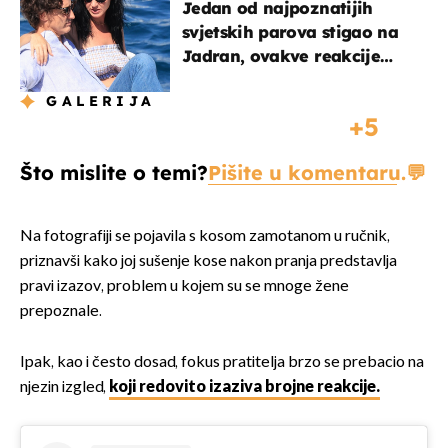
Jedan od najpoznatijih
svjetskih parova stigao na
Jadran, ovakve reakcije
vjerojatno nisu očekivali
GALERIJA
5
Što mislite o temi?
Pišite u komentaru.
Na fotografiji se pojavila s kosom zamotanom u ručnik,
priznavši kako joj sušenje kose nakon pranja predstavlja
pravi izazov, problem u kojem su se mnoge žene
prepoznale.
Ipak, kao i često dosad, fokus pratitelja brzo se prebacio na
njezin izgled,
koji redovito izaziva brojne reakcije.