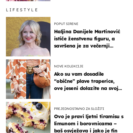
LIFESTYLE
POPUT SIRENE
Haljina Danijele Martinović
ističe ženstvenu figuru, a
savršena je za večernji
izlazak na moru
NOVE KOLEKCIJE
Ako su vam dosadile
“obične” plave traperice,
ove jeseni dolazite na svoje
- izdvajamo 15 hit modela
PREJEDNOSTAVNO ZA SLOŽITI
Ovo je pravi ljetni tiramisu s
limunom i borovnicama –
baš osvježava i jako je fin