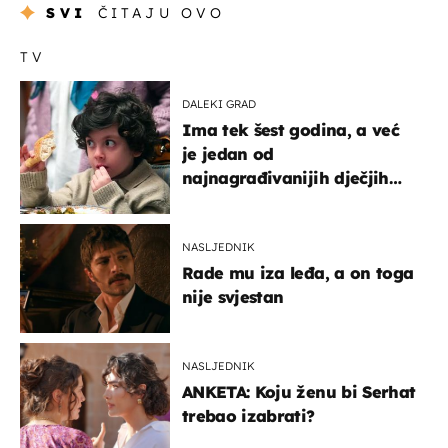
SVI
ČITAJU OVO
TV
DALEKI GRAD
Ima tek šest godina, a već
je jedan od
najnagrađivanijih dječjih
glumaca
NASLJEDNIK
Rade mu iza leđa, a on toga
nije svjestan
NASLJEDNIK
ANKETA: Koju ženu bi Serhat
trebao izabrati?