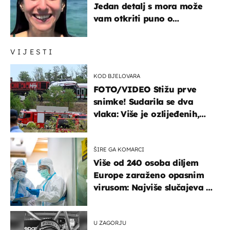
Jedan detalj s mora može
vam otkriti puno o
prijateljima
VIJESTI
KOD BJELOVARA
FOTO/VIDEO Stižu prve
snimke! Sudarila se dva
vlaka: Više je ozlijeđenih,
hitne službe na terenu
ŠIRE GA KOMARCI
Više od 240 osoba diljem
Europe zaraženo opasnim
virusom: Najviše slučajeva u
našem susjedstvu
U ZAGORJU