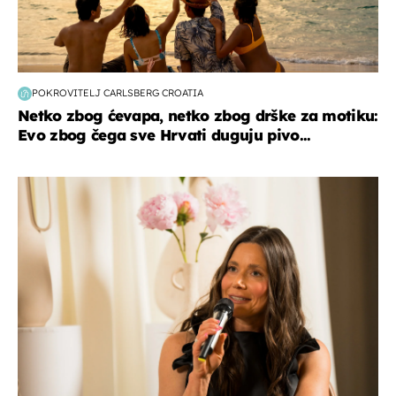
POKROVITELJ CARLSBERG CROATIA
Netko zbog ćevapa, netko zbog drške za motiku:
Evo zbog čega sve Hrvati duguju pivo...
moda & ljepota