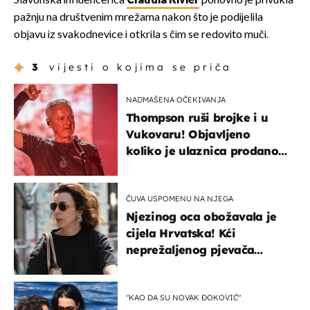
Slavonska influencerica
Claudia Rivier
ponovno je privukla
pažnju na društvenim mrežama nakon što je podijelila
objavu iz svakodnevice i otkrila s čim se redovito muči.
3
vijesti o kojima se priča
NADMAŠENA OČEKIVANJA
Thompson ruši brojke i u
Vukovaru! Objavljeno
koliko je ulaznica prodano
u kratkom vremenu
ČUVA USPOMENU NA NJEGA
Njezinog oca obožavala je
cijela Hrvatska! Kći
neprežaljenog pjevača
projurila špicom na dva
kotača
"KAO DA SU NOVAK ĐOKOVIĆ"