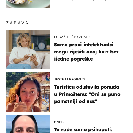
ZABAVA
POKAŽITE ŠTO ZNATE!
Samo pravi intelektualci
mogu riješiti ovaj kviz bez
ijedne pogreške
JESTE LI PROBALI?
Turisticu oduševila ponuda
u Primoštenu: "Oni su puno
pametniji od nas"
HMM…
To rade samo psihopati: