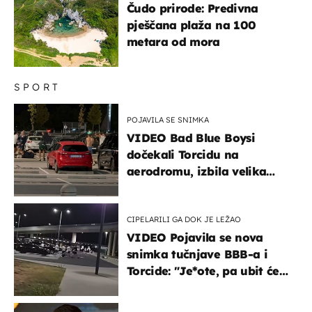
Čudo prirode: Predivna
pješčana plaža na 100
metara od mora
SPORT
POJAVILA SE SNIMKA
VIDEO Bad Blue Boysi
dočekali Torcidu na
aerodromu, izbila velika
masovna tučnjava
CIPELARILI GA DOK JE LEŽAO
VIDEO Pojavila se nova
snimka tučnjave BBB-a i
Torcide: "Je*ote, pa ubit će
ga!"