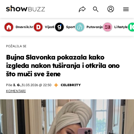
Dnevnik.hr
Vijesti
Sport
Putovanja
Lifestyle
POŽALILA SE
Bujna Slavonka pokazala kako
izgleda nakon tuširanja i otkrila ono
što muči sve žene
Piše
I. G.
,
31.03.2026 @ 22:50
CELEBRITY
KOMENTARI
OMOGUĆI OBAVIJESTI