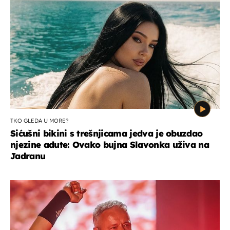
TKO GLEDA U MORE?
Sićušni bikini s trešnjicama jedva je obuzdao
njezine adute: Ovako bujna Slavonka uživa na
Jadranu