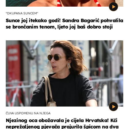
"OKUPANA SUNCEM"
Sunce joj itekako godi! Sandra Bagarić pohvalila
se brončanim tenom, ljeto joj baš dobro stoji
ČUVA USPOMENU NA NJEGA
Njezinog oca obožavala je cijela Hrvatska! Kći
neprežaljenog pjevača projurila špicom na dva