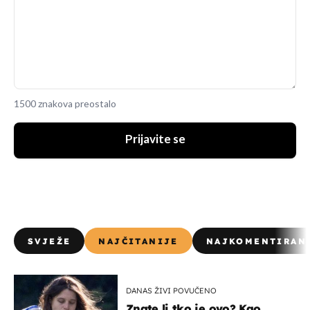
1500 znakova preostalo
Prijavite se
SVJEŽE
NAJČITANIJE
NAJKOMENTIRAN
DANAS ŽIVI POVUČENO
Znate li tko je ovo? Kao