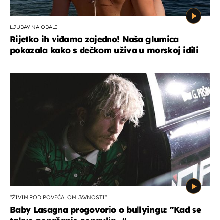
LJUBAV NA OBALI
Rijetko ih viđamo zajedno! Naša glumica
pokazala kako s dečkom uživa u morskoj idili
"ŽIVIM POD POVEĆALOM JAVNOSTI"
Baby Lasagna progovorio o bullyingu: "Kad se