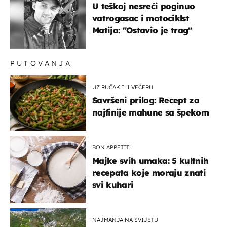
U teškoj nesreći poginuo
vatrogasac i motociklst
Matija: "Ostavio je trag"
PUTOVANJA
UZ RUČAK ILI VEČERU
Savršeni prilog: Recept za
najfinije mahune sa špekom
BON APPETIT!
Majke svih umaka: 5 kultnih
recepata koje moraju znati
svi kuhari
NAJMANJA NA SVIJETU