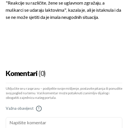
"Reakcije su različite, žene se uglavnom zgražaju, a
muškarci se udaraju laktovima", kazala je, ali je istaknula i da
se ne može sjetiti da je imala neugodnih situacija.
Komentari
(0)
Uključite se u raspravu – podijelite svoje mišljenje, postavite pitanja ili ponudite
svoj pogled na temu. Vaš komentar može potaknuti zanimljiv dijalog i
obogatiti zajednicu našeg portala.
Važna obavijest
!