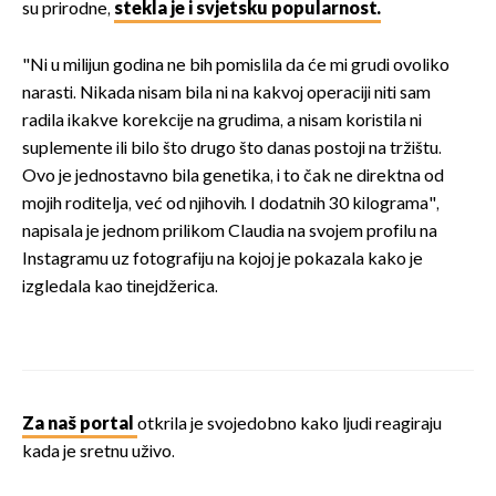
su prirodne,
stekla je i svjetsku popularnost.
"Ni u milijun godina ne bih pomislila da će mi grudi ovoliko
narasti. Nikada nisam bila ni na kakvoj operaciji niti sam
radila ikakve korekcije na grudima, a nisam koristila ni
suplemente ili bilo što drugo što danas postoji na tržištu.
Ovo je jednostavno bila genetika, i to čak ne direktna od
mojih roditelja, već od njihovih. I dodatnih 30 kilograma",
napisala je jednom prilikom Claudia na svojem profilu na
Instagramu uz fotografiju na kojoj je pokazala kako je
izgledala kao tinejdžerica.
Za naš portal
otkrila je svojedobno kako ljudi reagiraju
kada je sretnu uživo.