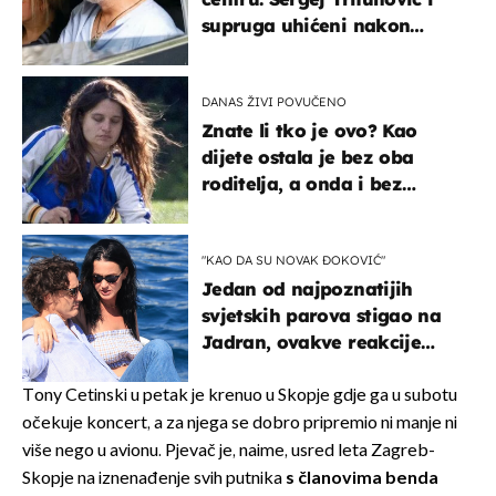
supruga uhićeni nakon
svađe!
DANAS ŽIVI POVUČENO
Znate li tko je ovo? Kao
dijete ostala je bez oba
roditelja, a onda i bez
milijuna koje je trebala
naslijediti
"KAO DA SU NOVAK ĐOKOVIĆ"
Jedan od najpoznatijih
svjetskih parova stigao na
Jadran, ovakve reakcije
vjerojatno nisu očekivali
Tony Cetinski u petak je krenuo u Skopje gdje ga u subotu
očekuje koncert, a za njega se dobro pripremio ni manje ni
više nego u avionu. Pjevač je, naime, usred leta Zagreb-
Skopje na iznenađenje svih putnika
s članovima benda