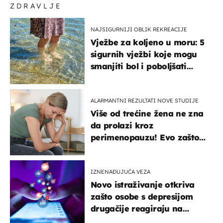
ZDRAVLJE
NAJSIGURNIJI OBLIK REKREACIJE
Vježbe za koljeno u moru: 5
sigurnih vježbi koje mogu
smanjiti bol i poboljšati
pokretljivost
ALARMANTNI REZULTATI NOVE STUDIJE
Više od trećine žena ne zna
da prolazi kroz
perimenopauzu! Evo zašto
su simptomi toliko
zbunjujući
IZNENAĐUJUĆA VEZA
Novo istraživanje otkriva
zašto osobe s depresijom
drugačije reagiraju na
lajkove