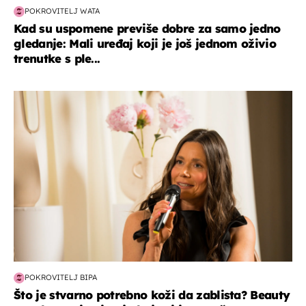
POKROVITELJ WATA
Kad su uspomene previše dobre za samo jedno
gledanje: Mali uređaj koji je još jednom oživio
trenutke s ple...
moda & ljepota
POKROVITELJ BIPA
Što je stvarno potrebno koži da zablista? Beauty