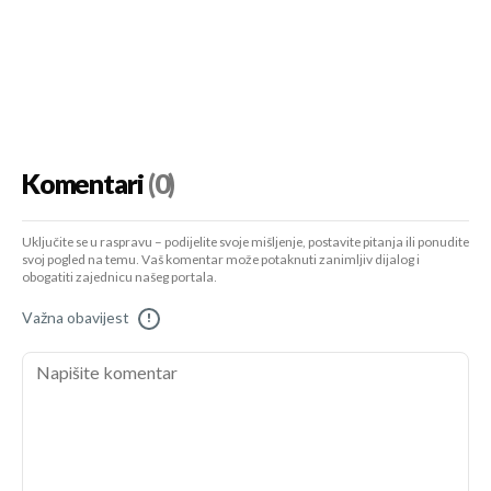
Komentari
(0)
Uključite se u raspravu – podijelite svoje mišljenje, postavite pitanja ili ponudite
svoj pogled na temu. Vaš komentar može potaknuti zanimljiv dijalog i
obogatiti zajednicu našeg portala.
Važna obavijest
!