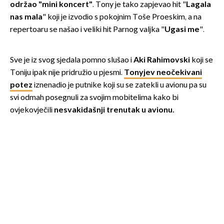
održao "mini koncert"
. Tony je tako zapjevao hit "
Lagala
nas mala
" koji je izvodio s pokojnim Toše Proeskim, a na
repertoaru se našao i veliki hit Parnog valjka "
Ugasi me
".
Sve je iz svog sjedala pomno slušao i
Aki Rahimovski
koji se
Toniju ipak nije pridružio u pjesmi.
Tonyjev neočekivani
potez
iznenadio je putnike koji su se zatekli u avionu pa su
svi odmah posegnuli za svojim mobitelima kako bi
ovjekovječili
nesvakidašnji trenutak u avionu.