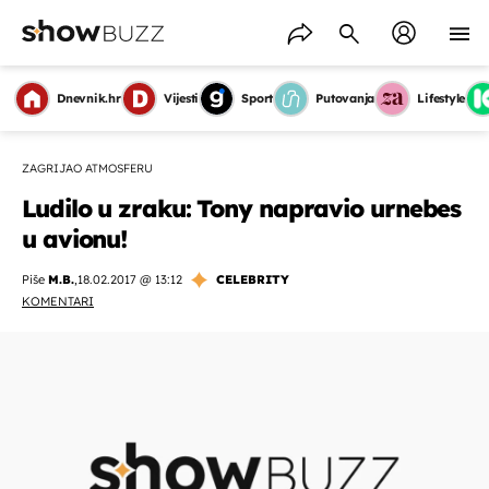
Dnevnik.hr
Vijesti
Sport
Putovanja
Lifestyle
ZAGRIJAO ATMOSFERU
Ludilo u zraku: Tony napravio urnebes
u avionu!
Piše
M.B.
,
18.02.2017 @ 13:12
CELEBRITY
KOMENTARI
OMOGUĆI OBAVIJESTI