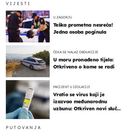
VIJESTI
U ZAGORJU
Teška prometna nesreća!
Jedna osoba poginula
ČEKA SE NALAZ OBDUKCIJE
U moru pronađeno tijelo:
Otkriveno o kome se radi
PACIJENT U IZOLACIJI
Vratio se virus koji je
izazvao međunarodnu
uzbunu: Otkriven novi slučaj
u Europi
PUTOVANJA