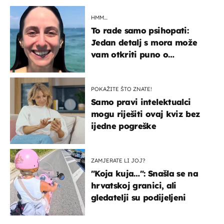
HMM…
To rade samo psihopati:
Jedan detalj s mora može
vam otkriti puno o
prijateljima
POKAŽITE ŠTO ZNATE!
Samo pravi intelektualci
mogu riješiti ovaj kviz bez
ijedne pogreške
ZAMJERATE LI JOJ?
"Koja kuja…": Snašla se na
hrvatskoj granici, ali
gledatelji su podijeljeni