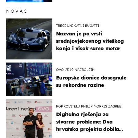
NOVAC
TREĆI UNIKATNI BUGATTI
Nazvan je po vrsti
srednjovjekovnog viteškog
konja i visok samo metar
OVO JE 10 NAJBOLJIH
Europske dionice dosegnule
su rekordne razine
POKROVITELJ PHILIP MORRIS ZAGREB
Digitalna rješenja za
stvarne probleme: Dva
hrvatska projekta dobila
potporu za razvoj