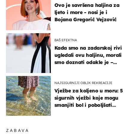
Ovo je savršena haljina za
ljeto i more - nosi je i
Bojana Gregorić Vejzović
BAŠ EFEKTNA
Kada smo na zadarskoj rivi
ugledali ovu haljinu, morali
smo doznati odakle je –
košta samo 18 eura
NAJSIGURNIJI OBLIK REKREACIJE
Vježbe za koljeno u moru: 5
sigurnih vježbi koje mogu
smanjiti bol i poboljšati
pokretljivost
ZABAVA