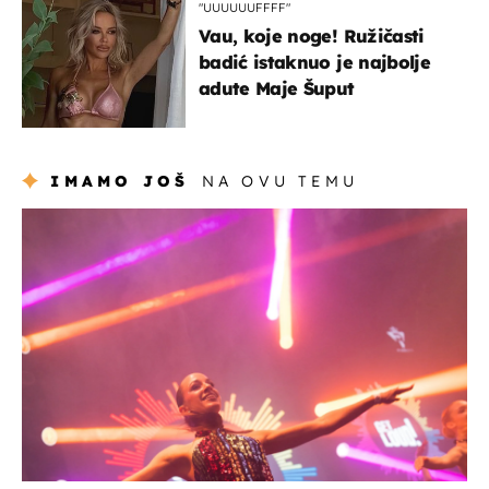
"UUUUUUFFFF"
Vau, koje noge! Ružičasti
badić istaknuo je najbolje
adute Maje Šuput
IMAMO JOŠ
NA OVU TEMU
kultura & zabava