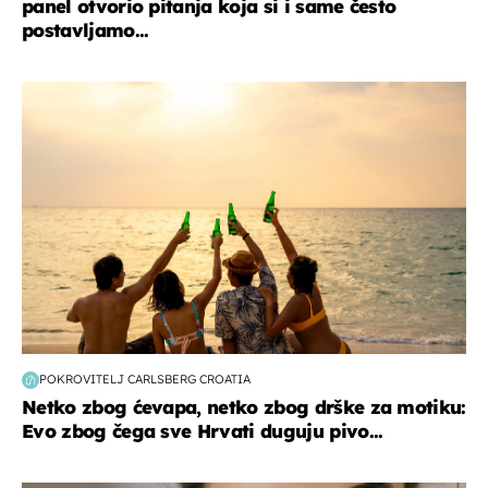
panel otvorio pitanja koja si i same često
postavljamo...
zanimljivosti
POKROVITELJ CARLSBERG CROATIA
Netko zbog ćevapa, netko zbog drške za motiku:
Evo zbog čega sve Hrvati duguju pivo...