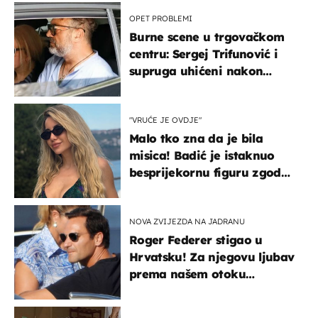
OPET PROBLEMI
Burne scene u trgovačkom
centru: Sergej Trifunović i
supruga uhićeni nakon
svađe!
"VRUĆE JE OVDJE"
Malo tko zna da je bila
misica! Badić je istaknuo
besprijekornu figuru zgodne
voditeljice
NOVA ZVIJEZDA NA JADRANU
Roger Federer stigao u
Hrvatsku! Za njegovu ljubav
prema našem otoku
zaslužan je jedan poznati
Hrvat