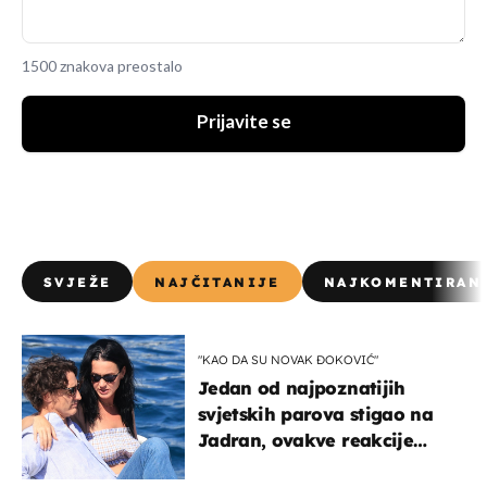
1500 znakova preostalo
Prijavite se
SVJEŽE
NAJČITANIJE
NAJKOMENTIRAN
"KAO DA SU NOVAK ĐOKOVIĆ"
Jedan od najpoznatijih
svjetskih parova stigao na
Jadran, ovakve reakcije
vjerojatno nisu očekivali