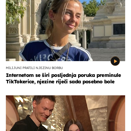
MILIJUNI PRATILI NJEZINU BORBU
Internetom se širi posljednja poruka preminule
TikTokerice, njezine riječi sada posebno bole