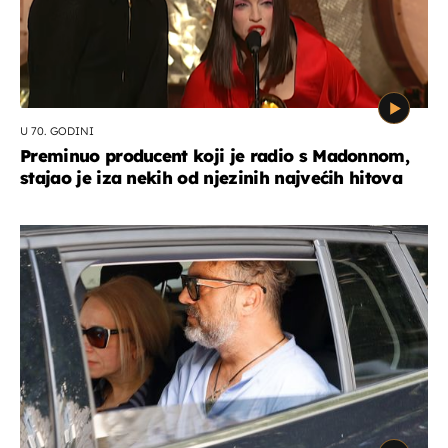
U 70. GODINI
Preminuo producent koji je radio s Madonnom,
stajao je iza nekih od njezinih najvećih hitova