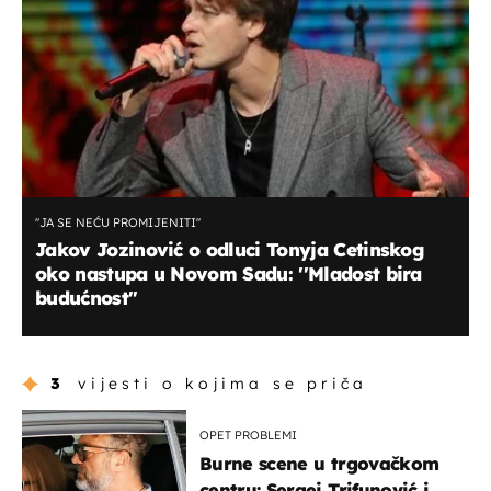
''JA SE NEĆU PROMIJENITI''
Jakov Jozinović o odluci Tonyja Cetinskog
oko nastupa u Novom Sadu: ''Mladost bira
budućnost''
3
vijesti o kojima se priča
OPET PROBLEMI
Burne scene u trgovačkom
centru: Sergej Trifunović i