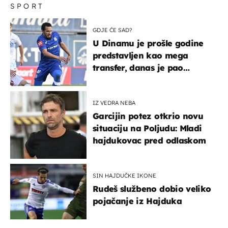
SPORT
GDJE ĆE SAD?
U Dinamu je prošle godine
predstavljen kao mega
transfer, danas je pao
najniže u karijeri
IZ VEDRA NEBA
Garcijin potez otkrio novu
situaciju na Poljudu: Mladi
hajdukovac pred odlaskom
SIN HAJDUČKE IKONE
Rudeš službeno dobio veliko
pojačanje iz Hajduka