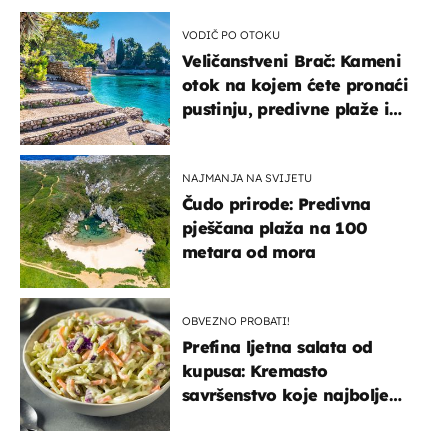
VODIČ PO OTOKU
Veličanstveni Brač: Kameni
otok na kojem ćete pronaći
pustinju, predivne plaže i
uzbudljivu hranu
NAJMANJA NA SVIJETU
Čudo prirode: Predivna
pješčana plaža na 100
metara od mora
OBVEZNO PROBATI!
Prefina ljetna salata od
kupusa: Kremasto
savršenstvo koje najbolje
paše uz pečeno meso