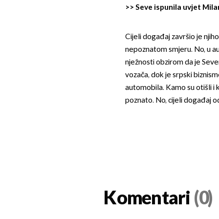
>>
Seve ispunila uvjet Mila
Cijeli događaj završio je nj
nepoznatom smjeru. No, u aut
nježnosti obzirom da je Seve
vozača, dok je srpski biznis
automobila. Kamo su otišli i 
poznato. No, cijeli događaj o
Komentari
(0)