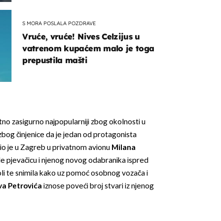
S MORA POSLALA POZDRAVE
Vruće, vruće! Nives Celzijus u
vatrenom kupaćem malo je toga
prepustila mašti
tno zasigurno najpopularniji zbog okolnosti u
i zbog činjenice da je jedan od protagonista
etio je u Zagreb u privatnom avionu
Milana
le pjevačicu i njenog novog odabranika ispred
li te snimila kako uz pomoć osobnog vozača i
a Petrovića
iznose poveći broj stvari iz njenog