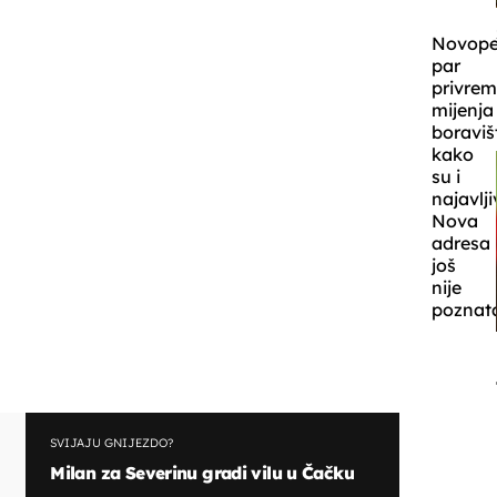
Novope
par
privre
mijenja
boraviš
kako
su i
najavlji
Nova
adresa
još
nije
poznat
SVIJAJU GNIJEZDO?
Milan za Severinu gradi vilu u Čačku