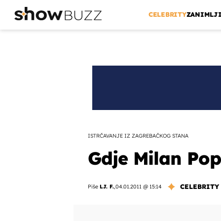
CELEBRITY
ZANIMLJ
ISTRČAVANJE IZ ZAGREBAČKOG STANA
Gdje Milan Pop
CELEBRITY
Piše
LJ. F.
,
04.01.2011 @ 15:14