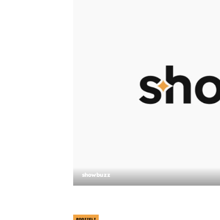
showbuzz
PODIJELI