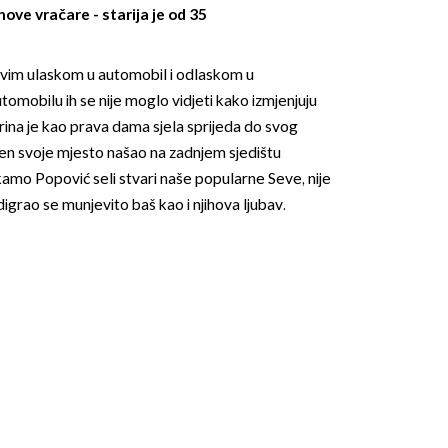
nove vračare - starija je od 35
ihovim ulaskom u automobil i odlaskom u
omobilu ih se nije moglo vidjeti kako izmjenjuju
rina je kao prava dama sjela sprijeda do svog
men svoje mjesto našao na zadnjem sjedištu
kamo Popović seli stvari naše popularne Seve, nije
OMOGUĆI OBAVIJESTI
digrao se munjevito baš kao i njihova ljubav.