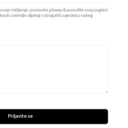
 svoje mišljenje, postavite pitanja ili ponudite svoj pogled
ti zanimljiv dijalog i obogatiti zajednicu našeg
Prijavite se