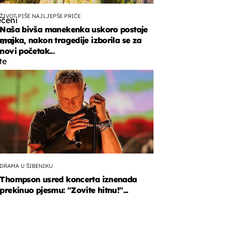
ŽIVOT PIŠE NAJLJEPŠE PRIČE
čeni
Naša bivša manekenka uskoro postaje
majka, nakon tragedije izborila se za
meno
novi početak...
te
vali.
a.
DRAMA U ŠIBENIKU
Thompson usred koncerta iznenada
prekinuo pjesmu: "Zovite hitnu!"...