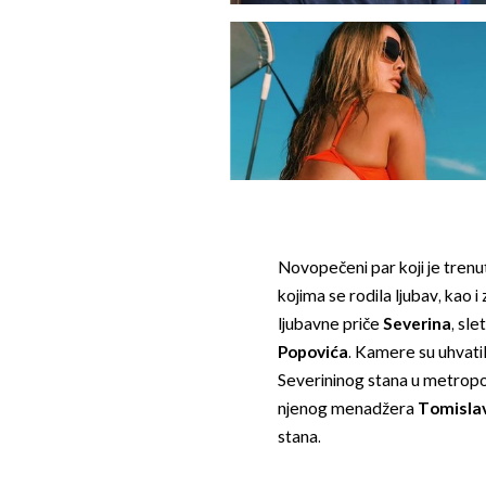
Novopečeni par koji je trenu
kojima se rodila ljubav, kao 
ljubavne priče
Severina
, sl
Popovića
. Kamere su uhvati
Severininog stana u metropo
njenog menadžera
Tomislav
stana.