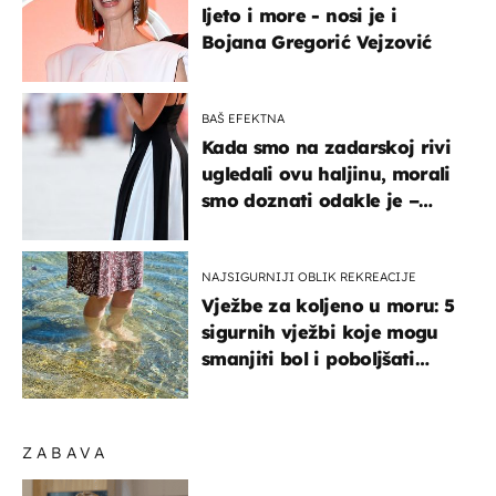
ljeto i more - nosi je i
Bojana Gregorić Vejzović
BAŠ EFEKTNA
Kada smo na zadarskoj rivi
ugledali ovu haljinu, morali
smo doznati odakle je –
košta samo 18 eura
NAJSIGURNIJI OBLIK REKREACIJE
Vježbe za koljeno u moru: 5
sigurnih vježbi koje mogu
smanjiti bol i poboljšati
pokretljivost
ZABAVA