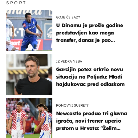
SPORT
GDJE ĆE SAD?
U Dinamu je prošle godine
predstavljen kao mega
transfer, danas je pao
najniže u karijeri
IZ VEDRA NEBA
Garcijin potez otkrio novu
situaciju na Poljudu: Mladi
hajdukovac pred odlaskom
PONOVNI SUSRET?
Newcastle prodao tri glavna
igrača, novi trener uperio
prstom u Hrvata: "Želim
njega!"