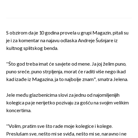
S obzirom da je 10 godina provela u grupi Magazin, pitali su
je i za komentar na najavu odlaska Andreje Šušnjare iz
kultnog splitskog benda.
''Što god treba imat će savjete od mene. Ja joj želim puno,
puno sreće, puno strpljenja, morat će raditi više nego ikad
kad izađe iz Magazina, ja to najbolje znam", smatra Jelena.
Jele među glazbenicima slovi za jednu od najomiljenijih
kolegica pa je nerijetko pozivaju za gošću na svojim velikim
koncertima.
''Volim, pratim sve što rade moje kolegice i kolege.
Preslušam sve, nešto mi se sviđa, nešto mi se, naravno i ne