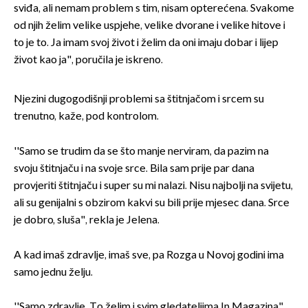
sviđa, ali nemam problem s tim, nisam opterećena. Svakome
od njih želim velike uspjehe, velike dvorane i velike hitove i
to je to. Ja imam svoj život i želim da oni imaju dobar i lijep
život kao ja", poručila je iskreno.
Njezini dugogodišnji problemi sa štitnjačom i srcem su
trenutno, kaže, pod kontrolom.
''Samo se trudim da se što manje nerviram, da pazim na
svoju štitnjaču i na svoje srce. Bila sam prije par dana
provjeriti štitnjaču i super su mi nalazi. Nisu najbolji na svijetu,
ali su genijalni s obzirom kakvi su bili prije mjesec dana. Srce
je dobro, sluša", rekla je Jelena.
A kad imaš zdravlje, imaš sve, pa Rozga u Novoj godini ima
samo jednu želju.
''Samo zdravlje. To želim i svim gledateljima In Magazina",