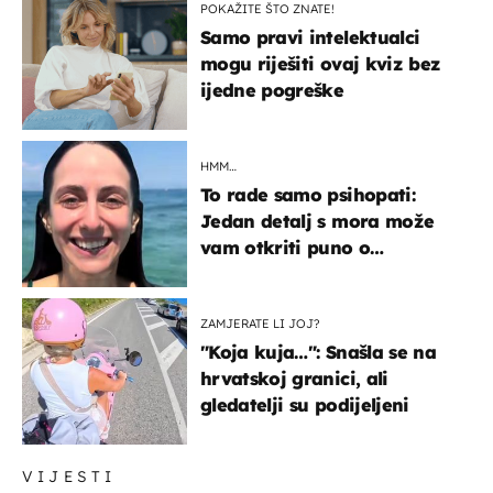
POKAŽITE ŠTO ZNATE!
Samo pravi intelektualci
mogu riješiti ovaj kviz bez
ijedne pogreške
HMM…
To rade samo psihopati:
Jedan detalj s mora može
vam otkriti puno o
prijateljima
ZAMJERATE LI JOJ?
"Koja kuja…": Snašla se na
hrvatskoj granici, ali
gledatelji su podijeljeni
VIJESTI