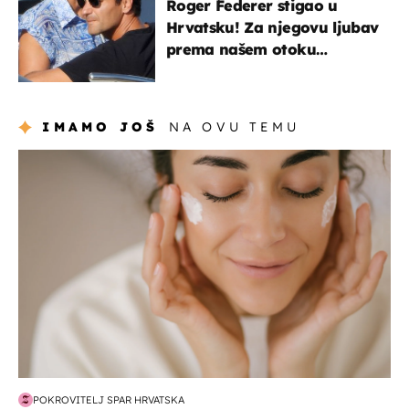
Roger Federer stigao u
Hrvatsku! Za njegovu ljubav
prema našem otoku
zaslužan je jedan poznati
Hrvat
IMAMO JOŠ
NA OVU TEMU
moda & ljepota
POKROVITELJ SPAR HRVATSKA