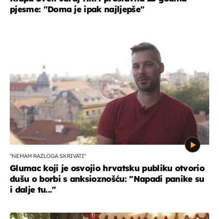
pjesme: "Doma je ipak najljepše"
"NEMAM RAZLOGA SKRIVATI"
Glumac koji je osvojio hrvatsku publiku otvorio
dušu o borbi s anksioznošću: "Napadi panike su
i dalje tu..."