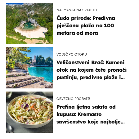
NAJMANJA NA SVIJETU
Čudo prirode: Predivna
pješčana plaža na 100
metara od mora
VODIČ PO OTOKU
Veličanstveni Brač: Kameni
otok na kojem ćete pronaći
pustinju, predivne plaže i
uzbudljivu hranu
OBVEZNO PROBATI!
Prefina ljetna salata od
kupusa: Kremasto
savršenstvo koje najbolje
paše uz pečeno meso