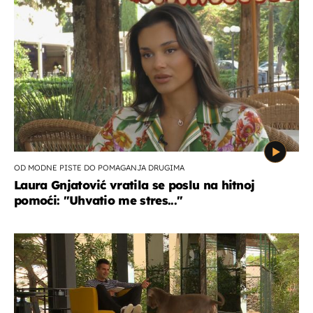
OD MODNE PISTE DO POMAGANJA DRUGIMA
Laura Gnjatović vratila se poslu na hitnoj
pomoći: "Uhvatio me stres..."