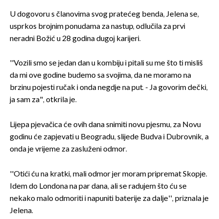
U dogovoru s članovima svog pratećeg benda, Jelena se,
usprkos brojnim ponudama za nastup, odlučila za prvi
neradni Božić u 28 godina dugoj karijeri.
''Vozili smo se jedan dan u kombiju i pitali su me što ti misliš
da mi ove godine budemo sa svojima, da ne moramo na
brzinu pojesti ručak i onda negdje na put. - Ja govorim dečki,
ja sam za", otkrila je.
Lijepa pjevačica će ovih dana snimiti novu pjesmu, za Novu
godinu će zapjevati u Beogradu, slijede Budva i Dubrovnik, a
onda je vrijeme za zasluženi odmor.
''Otići ću na kratki, mali odmor jer moram pripremat Skopje.
Idem do Londona na par dana, ali se radujem što ću se
nekako malo odmoriti i napuniti baterije za dalje'', priznala je
Jelena.