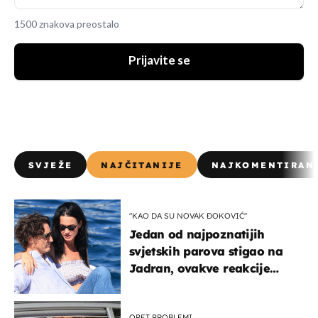
1500 znakova preostalo
Prijavite se
SVJEŽE
NAJČITANIJE
NAJKOMENTIRAN
"KAO DA SU NOVAK ĐOKOVIĆ"
Jedan od najpoznatijih
svjetskih parova stigao na
Jadran, ovakve reakcije
vjerojatno nisu očekivali
OPET PROBLEMI