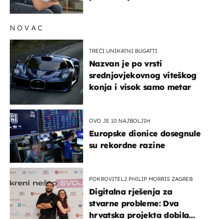
su simptomi toliko
zbunjujući
NOVAC
TREĆI UNIKATNI BUGATTI
Nazvan je po vrsti
srednjovjekovnog viteškog
konja i visok samo metar
OVO JE 10 NAJBOLJIH
Europske dionice dosegnule
su rekordne razine
POKROVITELJ PHILIP MORRIS ZAGREB
Digitalna rješenja za
stvarne probleme: Dva
hrvatska projekta dobila