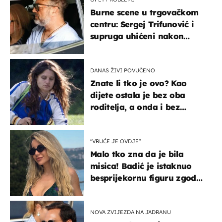
Burne scene u trgovačkom
centru: Sergej Trifunović i
supruga uhićeni nakon
svađe!
DANAS ŽIVI POVUČENO
Znate li tko je ovo? Kao
dijete ostala je bez oba
roditelja, a onda i bez
milijuna koje je trebala
naslijediti
"VRUĆE JE OVDJE"
Malo tko zna da je bila
misica! Badić je istaknuo
besprijekornu figuru zgodne
voditeljice
NOVA ZVIJEZDA NA JADRANU