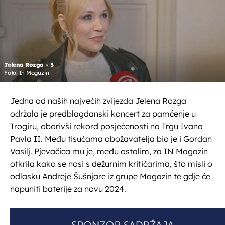
Jelena Rozga - 3
Foto: In Magazin
Jedna od naših najvećih zvijezda Jelena Rozga
održala je predblagdanski koncert za pamćenje u
Trogiru, oborivši rekord posjećenosti na Trgu Ivana
Pavla II. Među tisućama obožavatelja bio je i Gordan
Vasilj. Pjevačica mu je, među ostalim, za IN Magazin
otkrila kako se nosi s dežurnim kritičarima, što misli o
odlasku Andreje Šušnjare iz grupe Magazin te gdje će
napuniti baterije za novu 2024.