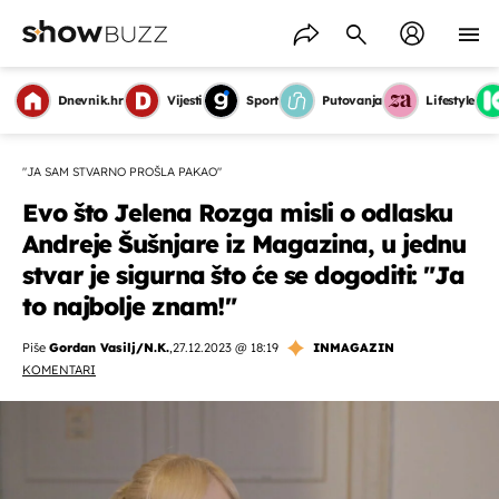
Dnevnik.hr
Vijesti
Sport
Putovanja
Lifestyle
"JA SAM STVARNO PROŠLA PAKAO"
Evo što Jelena Rozga misli o odlasku
Andreje Šušnjare iz Magazina, u jednu
stvar je sigurna što će se dogoditi: "Ja
to najbolje znam!"
Piše
Gordan Vasilj/N.K.
,
27.12.2023 @ 18:19
INMAGAZIN
KOMENTARI
OMOGUĆI OBAVIJESTI