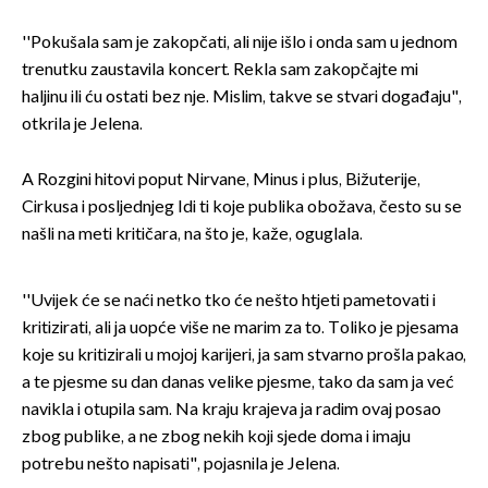
''Pokušala sam je zakopčati, ali nije išlo i onda sam u jednom
trenutku zaustavila koncert. Rekla sam zakopčajte mi
haljinu ili ću ostati bez nje. Mislim, takve se stvari događaju",
otkrila je Jelena.
A Rozgini hitovi poput Nirvane, Minus i plus, Bižuterije,
Cirkusa i posljednjeg Idi ti koje publika obožava, često su se
našli na meti kritičara, na što je, kaže, oguglala.
''Uvijek će se naći netko tko će nešto htjeti pametovati i
kritizirati, ali ja uopće više ne marim za to. Toliko je pjesama
koje su kritizirali u mojoj karijeri, ja sam stvarno prošla pakao,
a te pjesme su dan danas velike pjesme, tako da sam ja već
navikla i otupila sam. Na kraju krajeva ja radim ovaj posao
zbog publike, a ne zbog nekih koji sjede doma i imaju
potrebu nešto napisati", pojasnila je Jelena.