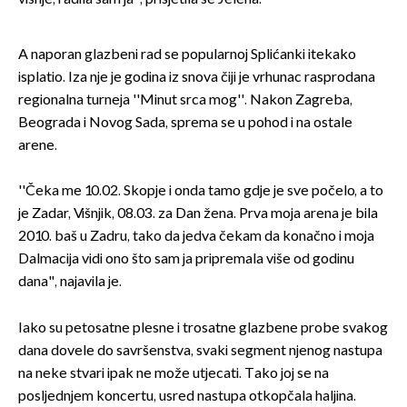
A naporan glazbeni rad se popularnoj Splićanki itekako
isplatio. Iza nje je godina iz snova čiji je vrhunac rasprodana
regionalna turneja ''Minut srca mog''. Nakon Zagreba,
Beograda i Novog Sada, sprema se u pohod i na ostale
arene.
''Čeka me 10.02. Skopje i onda tamo gdje je sve počelo, a to
je Zadar, Višnjik, 08.03. za Dan žena. Prva moja arena je bila
2010. baš u Zadru, tako da jedva čekam da konačno i moja
Dalmacija vidi ono što sam ja pripremala više od godinu
dana", najavila je.
Iako su petosatne plesne i trosatne glazbene probe svakog
dana dovele do savršenstva, svaki segment njenog nastupa
na neke stvari ipak ne može utjecati. Tako joj se na
posljednjem koncertu, usred nastupa otkopčala haljina.