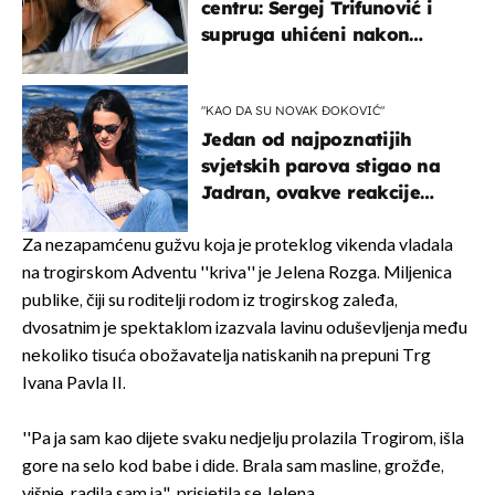
centru: Sergej Trifunović i
supruga uhićeni nakon
svađe!
"KAO DA SU NOVAK ĐOKOVIĆ"
Jedan od najpoznatijih
svjetskih parova stigao na
Jadran, ovakve reakcije
vjerojatno nisu očekivali
Za nezapamćenu gužvu koja je proteklog vikenda vladala
na trogirskom Adventu ''kriva'' je Jelena Rozga. Miljenica
publike, čiji su roditelji rodom iz trogirskog zaleđa,
dvosatnim je spektaklom izazvala lavinu oduševljenja među
nekoliko tisuća obožavatelja natiskanih na prepuni Trg
Ivana Pavla II.
''Pa ja sam kao dijete svaku nedjelju prolazila Trogirom, išla
gore na selo kod babe i dide. Brala sam masline, grožđe,
višnje, radila sam ja", prisjetila se Jelena.