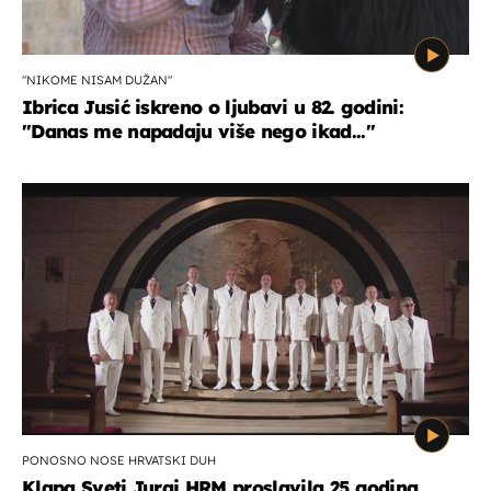
"NIKOME NISAM DUŽAN"
Ibrica Jusić iskreno o ljubavi u 82. godini:
"Danas me napadaju više nego ikad..."
PONOSNO NOSE HRVATSKI DUH
Klapa Sveti Juraj HRM proslavila 25 godina