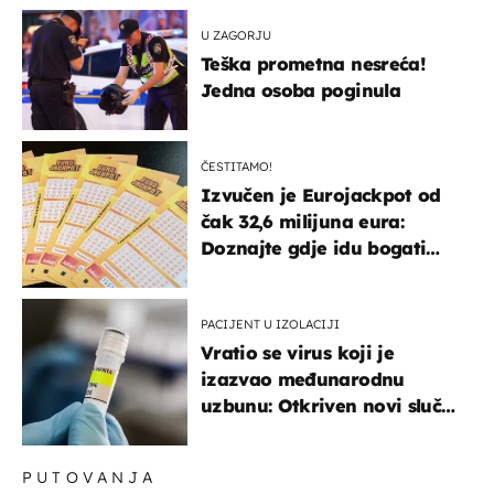
U ZAGORJU
Teška prometna nesreća!
Jedna osoba poginula
ČESTITAMO!
Izvučen je Eurojackpot od
čak 32,6 milijuna eura:
Doznajte gdje idu bogati
dobitci u Hrvatskoj
PACIJENT U IZOLACIJI
Vratio se virus koji je
izazvao međunarodnu
uzbunu: Otkriven novi slučaj
u Europi
PUTOVANJA