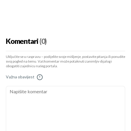
Komentari
(0)
Uključite se u raspravu – podijelite svoje mišljenje, postavite pitanja ili ponudite
svoj pogled na temu. Vaš komentar može potaknuti zanimljiv dijalog i
obogatiti zajednicu našeg portala.
Važna obavijest
!