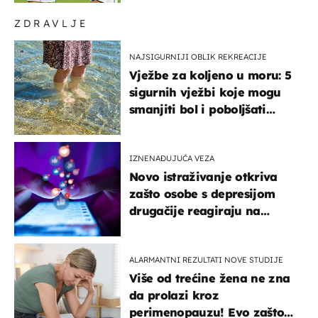
ZDRAVLJE
NAJSIGURNIJI OBLIK REKREACIJE
Vježbe za koljeno u moru: 5
sigurnih vježbi koje mogu
smanjiti bol i poboljšati
pokretljivost
IZNENAĐUJUĆA VEZA
Novo istraživanje otkriva
zašto osobe s depresijom
drugačije reagiraju na
lajkove
ALARMANTNI REZULTATI NOVE STUDIJE
Više od trećine žena ne zna
da prolazi kroz
perimenopauzu! Evo zašto