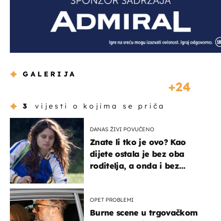
GALERIJA
24
3
vijesti o kojima se priča
DANAS ŽIVI POVUČENO
Znate li tko je ovo? Kao
dijete ostala je bez oba
roditelja, a onda i bez
milijuna koje je trebala
naslijediti
OPET PROBLEMI
Burne scene u trgovačkom