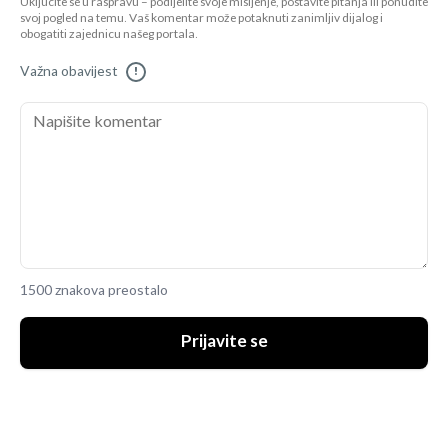
Uključite se u raspravu – podijelite svoje mišljenje, postavite pitanja ili ponudite
svoj pogled na temu. Vaš komentar može potaknuti zanimljiv dijalog i
obogatiti zajednicu našeg portala.
Važna obavijest
!
1500 znakova preostalo
Prijavite se