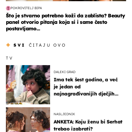
POKROVITELJ BIPA
Što je stvarno potrebno koži da zablista? Beauty
panel otvorio pitanja koja si i same često
postavljamo...
SVI
ČITAJU OVO
TV
DALEKI GRAD
Ima tek šest godina, a već
je jedan od
najnagrađivanijih dječjih
glumaca
NASLJEDNIK
ANKETA: Koju ženu bi Serhat
trebao izabrati?