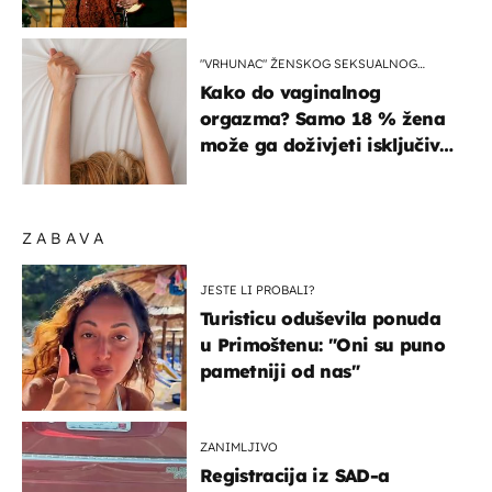
"VRHUNAC" ŽENSKOG SEKSUALNOG
ISKUSTVA
Kako do vaginalnog
orgazma? Samo 18 % žena
može ga doživjeti isključivo
na ovaj način
ZABAVA
JESTE LI PROBALI?
Turisticu oduševila ponuda
u Primoštenu: "Oni su puno
pametniji od nas"
ZANIMLJIVO
Registracija iz SAD-a