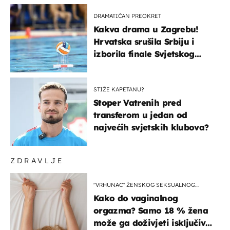
DRAMATIČAN PREOKRET
Kakva drama u Zagrebu!
Hrvatska srušila Srbiju i
izborila finale Svjetskog
prvenstva
STIŽE KAPETANU?
Stoper Vatrenih pred
transferom u jedan od
najvećih svjetskih klubova?
ZDRAVLJE
"VRHUNAC" ŽENSKOG SEKSUALNOG
ISKUSTVA
Kako do vaginalnog
orgazma? Samo 18 % žena
može ga doživjeti isključivo