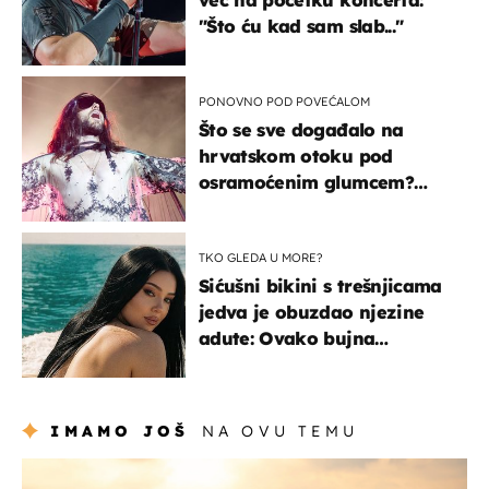
"Što ću kad sam slab..."
PONOVNO POD POVEĆALOM
Što se sve događalo na
hrvatskom otoku pod
osramoćenim glumcem?
Bizarni prizori i danas
izazivaju nevjericu
TKO GLEDA U MORE?
Sićušni bikini s trešnjicama
jedva je obuzdao njezine
adute: Ovako bujna
Slavonka uživa na Jadranu
IMAMO JOŠ
NA OVU TEMU
zanimljivosti