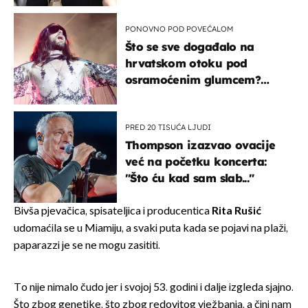
kotača
PONOVNO POD POVEĆALOM
Što se sve događalo na
hrvatskom otoku pod
osramoćenim glumcem?
Bizarni prizori i danas
izazivaju nevjericu
PRED 20 TISUĆA LJUDI
Thompson izazvao ovacije
već na početku koncerta:
"Što ću kad sam slab..."
Bivša pjevačica, spisateljica i producentica
Rita Rušić
udomaćila se u Miamiju, a svaki puta kada se pojavi na plaži,
paparazzi je se ne mogu zasititi.
To nije nimalo čudo jer i svojoj 53. godini i dalje izgleda sjajno.
Što zbog genetike, što zbog redovitog vježbanja, a čini nam