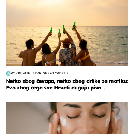
POKROVITELJ CARLSBERG CROATIA
Netko zbog ćevapa, netko zbog drške za motiku:
Evo zbog čega sve Hrvati duguju pivo...
moda & ljepota