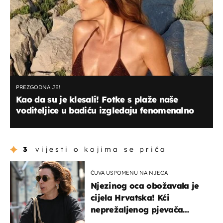
PREZGODNA JE!
Kao da su je klesali! Fotke s plaže naše
voditeljice u badiću izgledaju fenomenalno
3
vijesti o kojima se priča
ČUVA USPOMENU NA NJEGA
Njezinog oca obožavala je
cijela Hrvatska! Kći
neprežaljenog pjevača
projurila špicom na dva