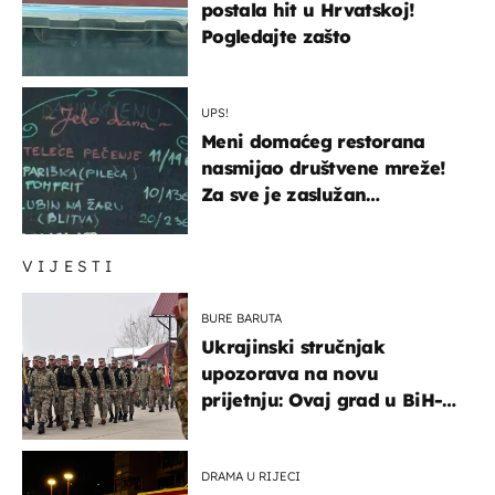
postala hit u Hrvatskoj!
Pogledajte zašto
UPS!
Meni domaćeg restorana
nasmijao društvene mreže!
Za sve je zaslužan
urnebesan naziv jela
VIJESTI
BURE BARUTA
Ukrajinski stručnjak
upozorava na novu
prijetnju: Ovaj grad u BiH-u
bi mogao biti žarište
DRAMA U RIJECI