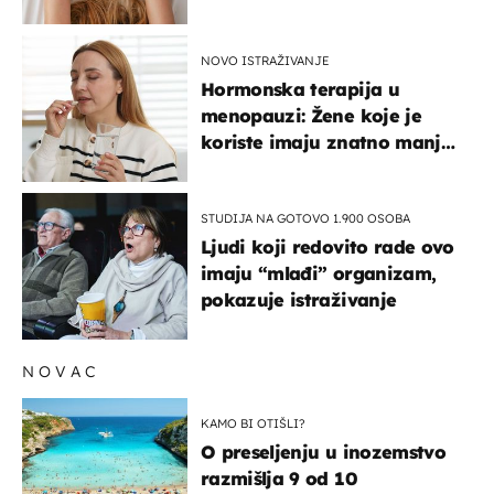
na ovaj način
NOVO ISTRAŽIVANJE
Hormonska terapija u
menopauzi: Žene koje je
koriste imaju znatno manji
rizik od ovoga
STUDIJA NA GOTOVO 1.900 OSOBA
Ljudi koji redovito rade ovo
imaju “mlađi” organizam,
pokazuje istraživanje
NOVAC
KAMO BI OTIŠLI?
O preseljenju u inozemstvo
razmišlja 9 od 10