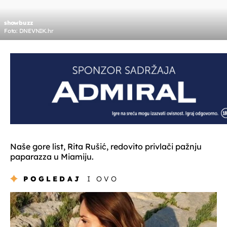
showbuzz
Foto: DNEVNIK.hr
Naše gore list, Rita Rušić, redovito privlači pažnju
paparazza u Miamiju.
POGLEDAJ
I OVO