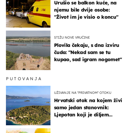
Urušio se balkon kuće, na
njemu bile dvije osobe:
"Život im je visio o koncu"
STIŽU NOVE VRUĆINE
Plovila čekaju, s dna izviru
čuda: "Nekad sam se tu
kupao, sad igram nogomet"
PUTOVANJA
UŽIVANJE NA "PRIVATNOM" OTOKU
Hrvatski otok na kojem živi
samo jedan stanovnik:
Ljepotan koji je diljem
svijeta poznat po svojem
"bijelom zlatu"