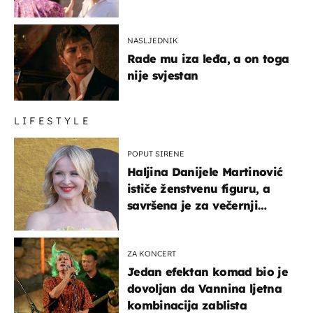
NASLJEDNIK
Rade mu iza leđa, a on toga
nije svjestan
LIFESTYLE
POPUT SIRENE
Haljina Danijele Martinović
ističe ženstvenu figuru, a
savršena je za večernji
izlazak na moru
ZA KONCERT
Jedan efektan komad bio je
dovoljan da Vannina ljetna
kombinacija zablista