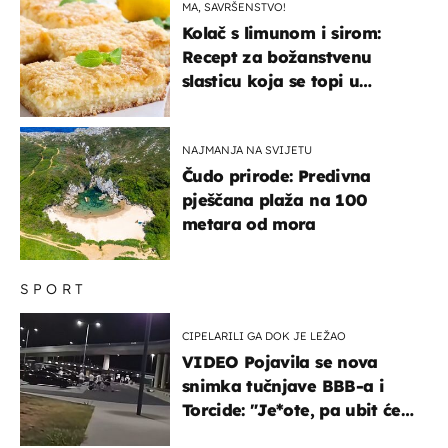
MA, SAVRŠENSTVO!
Kolač s limunom i sirom:
Recept za božanstvenu
slasticu koja se topi u
ustima
NAJMANJA NA SVIJETU
Čudo prirode: Predivna
pješčana plaža na 100
metara od mora
SPORT
CIPELARILI GA DOK JE LEŽAO
VIDEO Pojavila se nova
snimka tučnjave BBB-a i
Torcide: "Je*ote, pa ubit će
ga!"