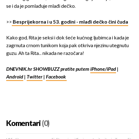
se i da je pomlađuje mlađi dečko.
>>
Besprijekorna i u 53. godini - mlađi dečko čini čuda
Kako god, Rita je seksi i dok šeće kućnog ljubimca i kada je
zagrnuta crnom tunikom koja pak otkriva njezinu utegnutu
guzu. Ah ta Rita... nikada ne razočara!
DNEVNIK.hr SHOWBUZZ pratite putem
iPhone/iPad
|
Android
|
Twitter
|
Facebook
Komentari
(0)