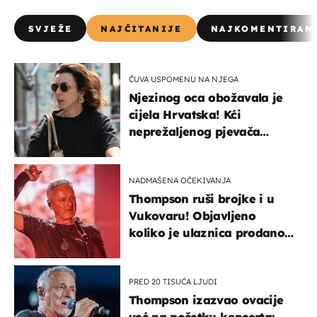
SVJEŽE
NAJČITANIJE
NAJKOMENTIRAN
ČUVA USPOMENU NA NJEGA
Njezinog oca obožavala je
cijela Hrvatska! Kći
neprežaljenog pjevača
projurila špicom na dva
kotača
NADMAŠENA OČEKIVANJA
Thompson ruši brojke i u
Vukovaru! Objavljeno
koliko je ulaznica prodano
u kratkom vremenu
PRED 20 TISUĆA LJUDI
Thompson izazvao ovacije
već na početku koncerta: