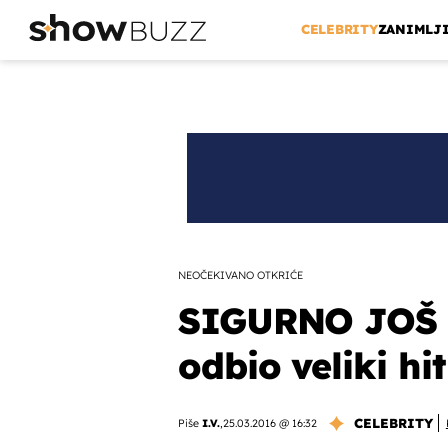
CELEBRITY
ZANIMLJ
NEOČEKIVANO OTKRIĆE
SIGURNO JOŠ Ž
odbio veliki hit
CELEBRITY
Piše
I.V.
,
25.03.2016 @ 16:32