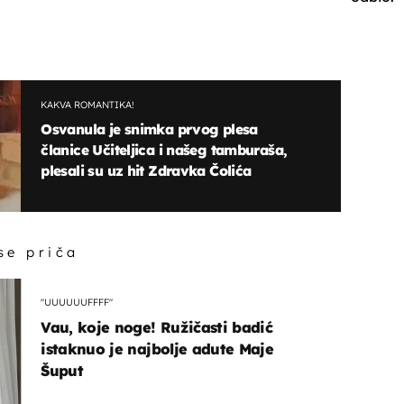
KAKVA ROMANTIKA!
Osvanula je snimka prvog plesa
članice Učiteljica i našeg tamburaša,
plesali su uz hit Zdravka Čolića
 se priča
"UUUUUUFFFF"
Vau, koje noge! Ružičasti badić
istaknuo je najbolje adute Maje
Šuput