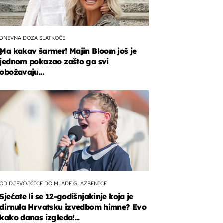
DNEVNA DOZA SLATKOĆE
Ma kakav šarmer! Majin Bloom još je
o
jednom pokazao zašto ga svi
obožavaju...
OD DJEVOJČICE DO MLADE GLAZBENICE
Sjećate li se 12-godišnjakinje koja je
dirnula Hrvatsku izvedbom himne? Evo
kako danas izgleda!...