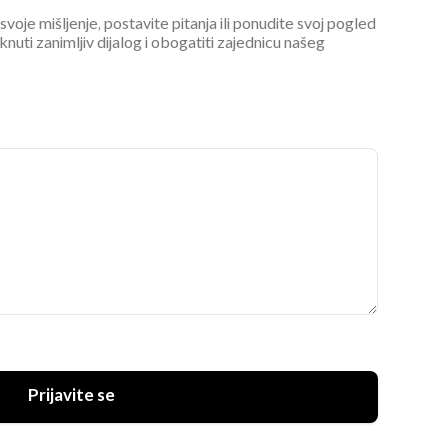
 svoje mišljenje, postavite pitanja ili ponudite svoj pogled
ti zanimljiv dijalog i obogatiti zajednicu našeg
Prijavite se