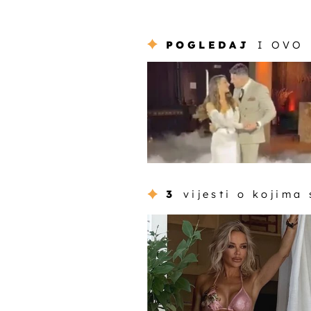
POGLEDAJ
I OVO
3
vijesti o kojima