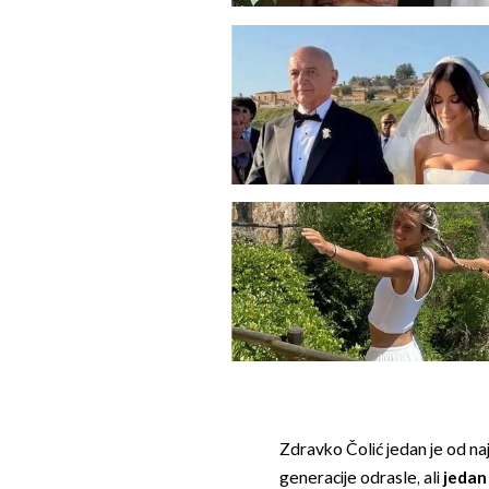
Zdravko Čolić jedan je od najp
generacije odrasle, ali
jedan