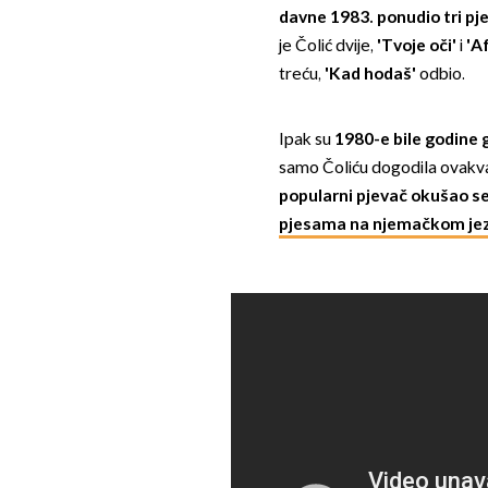
davne 1983. ponudio tri p
je Čolić dvije,
'Tvoje oči'
i
'A
treću,
'Kad hodaš'
odbio.
Ipak su
1980-e bile godine 
samo Čoliću dogodila ovakva
popularni pjevač okušao se
pjesama na njemačkom je