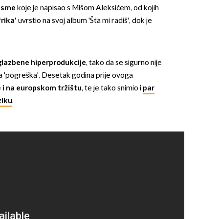
jesme
koje je napisao s Mišom Aleksićem, od kojih
frika'
uvrstio na svoj album 'Šta mi radiš', dok je
glazbene hiperprodukcije
, tako da se sigurno nije
 'pogreška'. Desetak godina prije ovoga
OMOGUĆI OBAVIJESTI
 i na europskom tržištu
, te je tako snimio i
par
ziku
.