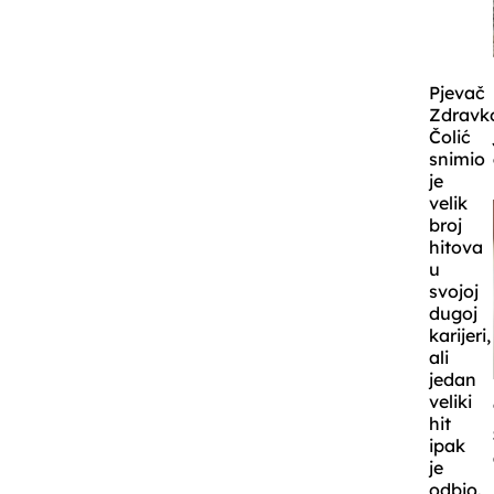
Pjevač
Zdravk
Čolić
snimio
je
velik
broj
hitova
u
svojoj
dugoj
karijeri,
ali
jedan
veliki
hit
ipak
je
odbio.