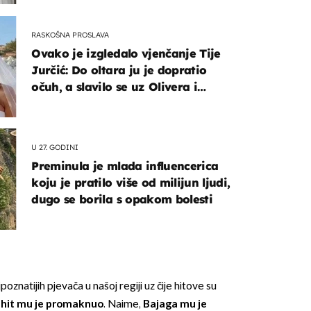
RASKOŠNA PROSLAVA
Ovako je izgledalo vjenčanje Tije
Jurčić: Do oltara ju je dopratio
očuh, a slavilo se uz Olivera i
Rozgu
U 27. GODINI
Preminula je mlada influencerica
koju je pratilo više od milijun ljudi,
dugo se borila s opakom bolesti
oznatijih pjevača u našoj regiji uz čije hitove su
 hit mu je promaknuo
. Naime,
Bajaga mu je